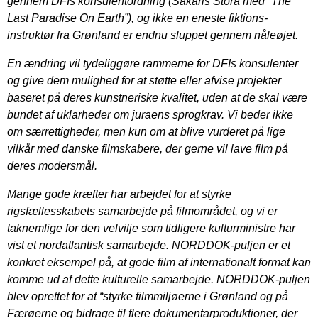
gennem DFIs konsulentordning (Sakaris Stórá med “The
Last Paradise On Earth”), og ikke en eneste fiktions-
instruktør fra Grønland er endnu sluppet gennem nåleøjet.
En ændring vil tydeliggøre rammerne for DFIs konsulenter
og give dem mulighed for at støtte eller afvise projekter
baseret på deres kunstneriske kvalitet, uden at de skal være
bundet af uklarheder om juraens sprogkrav. Vi beder ikke
om særrettigheder, men kun om at blive vurderet på lige
vilkår med danske filmskabere, der gerne vil lave film på
deres modersmål.
Mange gode kræfter har arbejdet for at styrke
rigsfællesskabets samarbejde på filmområdet, og vi er
taknemlige for den velvilje som tidligere kulturministre har
vist et nordatlantisk samarbejde. NORDDOK-puljen er et
konkret eksempel på, at gode film af internationalt format kan
komme ud af dette kulturelle samarbejde. NORDDOK-puljen
blev oprettet for at “styrke filmmiljøerne i Grønland og på
Færøerne og bidrage til flere dokumentarproduktioner, der