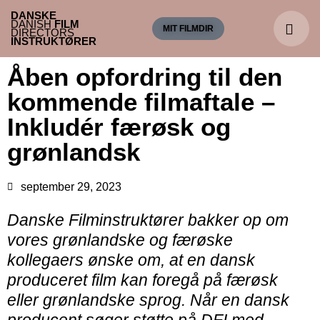
DANSKE
DANISH
FILM
MIT FILMDIR
DIRECTORS
INSTRUKTØRER
Åben opfordring til den
kommende filmaftale –
Inkludér færøsk og
grønlandsk
september 29, 2023
Danske Filminstruktører bakker op om
vores grønlandske og færøske
kollegaers ønske om, at en dansk
produceret film kan foregå på færøsk
eller grønlandske sprog. Når en dansk