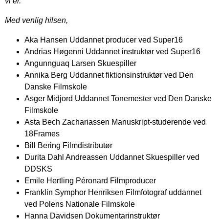
vi er.
Med venlig hilsen,
Aka Hansen
Uddannet producer ved Super16
Andrias Høgenni
Uddannet instruktør ved Super16
Angunnguaq Larsen
Skuespiller
Annika Berg
Uddannet fiktionsinstruktør ved Den
Danske Filmskole
Asger Midjord
Uddannet Tonemester ved Den Danske
Filmskole
Asta Bech Zachariassen
Manuskript-studerende ved
18Frames
Bill Bering
Filmdistributør
Durita Dahl Andreassen
Uddannet Skuespiller ved
DDSKS
Emile Hertling Péronard
Filmproducer
Franklin Symphor Henriksen Filmfotograf uddannet
ved Polens Nationale Filmskole
Hanna Davidsen
Dokumentarinstruktør