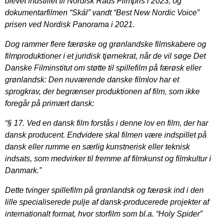
blevet indstillet til Nordisk Råds Filmpris i 2023, og
dokumentarfilmen “Skál” vandt “Best New Nordic Voice”
prisen ved Nordisk Panorama i 2021.
Dog rammer flere færøske og grønlandske filmskabere og
filmproduktioner i et juridisk tjørnekrat, når de vil søge Det
Danske Filminstitut om støtte til spillefilm på færøsk eller
grønlandsk: Den nuværende danske filmlov har et
sprogkrav, der begrænser produktionen af film, som ikke
foregår på primært dansk:
“§ 17. Ved en dansk film forstås i denne lov en film, der har
dansk producent. Endvidere skal filmen være indspillet på
dansk eller rumme en særlig kunstnerisk eller teknisk
indsats, som medvirker til fremme af filmkunst og filmkultur i
Danmark.”
Dette tvinger spillefilm på grønlandsk og færøsk ind i den
lille specialiserede pulje af dansk-producerede projekter af
internationalt format, hvor storfilm som bl.a. “Holy Spider”