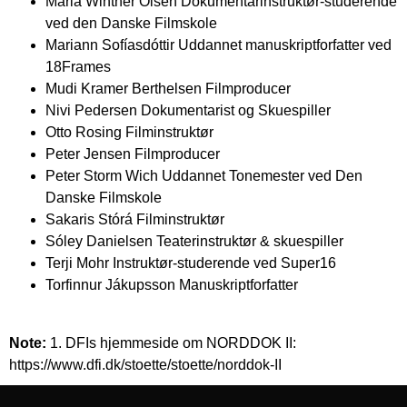
Maria Winther Olsen
Dokumentarinstruktør-studerende
ved den Danske Filmskole
Mariann Sofíasdóttir
Uddannet manuskriptforfatter ved
18Frames
Mudi Kramer Berthelsen
Filmproducer
Nivi Pedersen
Dokumentarist og Skuespiller
Otto Rosing
Filminstruktør
Peter Jensen
Filmproducer
Peter Storm Wich
Uddannet Tonemester ved Den
Danske Filmskole
Sakaris Stórá
Filminstruktør
Sóley Danielsen
Teaterinstruktør & skuespiller
Terji Mohr
Instruktør-studerende ved Super16
Torfinnur Jákupsson
Manuskriptforfatter
Note:
1. DFIs hjemmeside om NORDDOK II:
https://www.dfi.dk/stoette/stoette/norddok-II