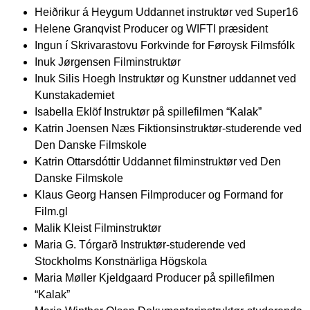
Heiðrikur á Heygum
Uddannet instruktør ved Super16
Helene Granqvist
Producer og WIFTI præsident
Ingun í Skrivarastovu
Forkvinde for Føroysk Filmsfólk
Inuk Jørgensen
Filminstruktør
Inuk Silis Hoegh
Instruktør og Kunstner uddannet ved
Kunstakademiet
Isabella Eklöf
Instruktør på spillefilmen “Kalak”
Katrin Joensen Næs
Fiktionsinstruktør-studerende ved
Den Danske Filmskole
Katrin Ottarsdóttir
Uddannet filminstruktør ved Den
Danske Filmskole
Klaus Georg Hansen
Filmproducer og Formand for
Film.gl
Malik Kleist
Filminstruktør
Maria G. Tórgarð
Instruktør-studerende ved
Stockholms Konstnärliga Högskola
Maria Møller Kjeldgaard
Producer på spillefilmen
“Kalak”