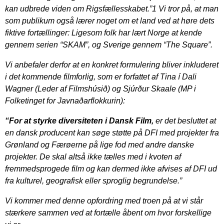
kan udbrede viden om Rigsfællesskabet.”1 Vi tror på, at man
som publikum også lærer noget om et land ved at høre dets
fiktive fortællinger: Ligesom folk har lært Norge at kende
gennem serien “SKAM”, og Sverige gennem “The Square”.
Vi anbefaler derfor at en konkret formulering bliver inkluderet
i det kommende filmforlig, som er forfattet af Tina í Dali
Wagner (Leder af Filmshúsið) og Sjúrður Skaale (MP i
Folketinget for Javnaðarflokkurin):
“For at styrke diversiteten i Dansk Film,
er det besluttet at
en dansk producent kan søge støtte på DFI med projekter fra
Grønland og Færøerne på lige fod med andre danske
projekter. De skal altså ikke tælles med i kvoten af
fremmedsprogede film og kan dermed ikke afvises af DFI ud
fra kulturel, geografisk eller sproglig begrundelse.”
Vi kommer med denne opfordring med troen på at vi står
stærkere sammen ved at fortælle åbent om hvor forskellige