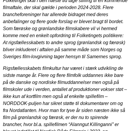
Folketinget skal i den næste tid tage stilling til en kommende
filmaftale, der skal gælde i perioden 2024-2028. Flere
brancheforeninger har allerede bidraget med deres
anbefalinger og flere gode forslag er blevet bragt til bordet.
Som færøske og grønlandske filmskabere vil vi hermed
komme med en enkelt opfordring til Folketingets politikere:
At rigsfællesskabets to andre sprog (grønlandsk og færøsk)
bliver inkluderet i aftalen på samme måde som Norges og
Sveriges film-lovgivning tager hensyn til Samernes sprog.
Rigsfællesskabets filmkultur har været i stærk udvikling de
sidste mange år. Flere og flere filmfolk uddannes ikke bare
på de danske og nordiske filmuddannelser men også på
filmskoler ude i verden, antallet af produktioner vokser støt –
ikke kun af kortfilm men også af enkelte spillefilm –
NORDDOK-puljen har sikret støtte til dokumentarer om og
fra Nordatlanten. Hvor man for tyve år siden næsten ikke så
film på grønlandsk og færøsk, er der nu to spirende
brancher, hvor bl.a. spillefilmen “Alanngut Killinganni” er