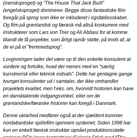
(iransksproget) og “The House That Jack Built”
(engelsksproget) dominerer. Begge disse fantastiske film
foregår på sprog som ikke er inkluderet i rigsfællesskabet.
Og film på grønlandsk og færøsk må altså konkurrere med
instruktører som Lars von Trier og Ali Abbasi for at komme
blandt de få projekter, som årligt opnår støtte, på trods af, at
de er på et ”fremmedsprog”.
Lovgivningen lader det være op til den enkelte konsulent at
vurdere og fortolke, hvad der menes med en “særlig
kunstnerisk eller teknisk indsats”. Dette har gentagne gange
tvunget konsulenter ud i samtaler, der ikke omhandler
projektets kvalitet, men f.eks. om, hvorvidt historien kan have
en dansktalende indgangsvinkel, eller om de
grønlandske/færøske historier kan foregå i Danmark.
Denne uklarhed medfører også at der sjældent kommer
nordatlantiske spillefilm igennem systemet. Siden 1998 har
kun en enkelt færøsk instruktør opnået produktionsstøtte