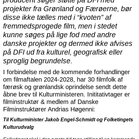
producent søger støtte på DFI med
projekter fra Grønland og Færøerne, bør
disse ikke tælles med i “kvoten” af
fremmedsprogede film, men i stedet
kunne søges på lige fod med andre
danske projekter og dermed ikke afvises
på DFI ud fra kulturel, geografisk eller
sproglig begrundelse.
I forbindelse med de kommende forhandlinger
om filmaftalen 2024-2028, har 30 filmfolk af
færøsk og grønlandsk oprindelse sendt dette
åbne brev til Kulturministeren. Inititativtager er
filminstruktør & medlem af Danske
Filminstruktører Andrias Høgenni:
Til Kulturminister Jakob Engel-Schmidt og Folketingets
Kulturudvalg