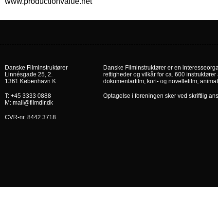
www.productionvalue.net
Danske Filminstruktører
Danske Filminstruktører er en interesseorga
Linnésgade 25, 2.
rettigheder og vilkår for ca. 600 instruktører 
1361 København K
dokumentarfilm, kort- og novellefilm, animat
T: +45 3333 0888
Optagelse i foreningen sker ved skriftlig an
M: mail@filmdir.dk
CVR-nr. 8442 3718