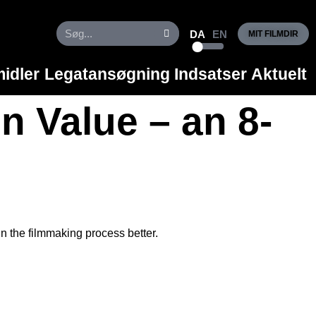
DA
EN
MIT FILMDIR
idler
Legatansøgning
Indsatser
Aktuelt
 Value – an 8-
n the filmmaking process better.