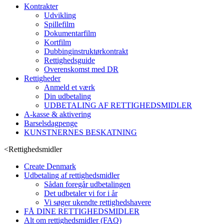
Kontrakter
Udvikling
Spillefilm
Dokumentarfilm
Kortfilm
Dubbinginstruktørkontrakt
Rettighedsguide
Overenskomst med DR
Rettigheder
Anmeld et værk
Din udbetaling
UDBETALING AF RETTIGHEDSMIDLER
A-kasse & aktivering
Barselsdagpenge
KUNSTNERNES BESKATNING
<
Rettighedsmidler
Create Denmark
Udbetaling af rettighedsmidler
Sådan foregår udbetalingen
Det udbetaler vi for i år
Vi søger ukendte rettighedshavere
FÅ DINE RETTIGHEDSMIDLER
Alt om rettighedsmidler (FAQ)