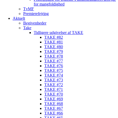
for mangfoldighed
TvMF
Premierefejring
Aktuelt
Begivenheder
Take
Tidligere udgivelser af TAKE
TAKE #82
TAKE #81
TAKE #80
TAKE #79
TAKE #78
TAKE #77
TAKE #76
TAKE #75
TAKE #74
TAKE #73
TAKE #72
TAKE #71
TAKE #70
TAKE #69
TAKE #68
TAKE #67
TAKE #66
TAKE #65