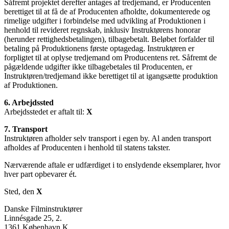
Såfremt projektet derefter antages af tredjemand, er Producenten
berettiget til at få de af Producenten afholdte, dokumenterede og
rimelige udgifter i forbindelse med udvikling af Produktionen i
henhold til revideret regnskab, inklusiv Instruktørens honorar
(herunder rettighedsbetalingen), tilbagebetalt. Beløbet forfalder til
betaling på Produktionens første optagedag. Instruktøren er
forpligtet til at oplyse tredjemand om Producentens ret. Såfremt de
pågældende udgifter ikke tilbagebetales til Producenten, er
Instruktøren/tredjemand ikke berettiget til at igangsætte produktion
af Produktionen.
6. Arbejdssted
Arbejdsstedet er aftalt til:
X
7. Transport
Instruktøren afholder selv transport i egen by. Al anden transport
afholdes af Producenten i henhold til statens takster.
Nærværende aftale er udfærdiget i to enslydende eksemplarer, hvor
hver part opbevarer ét.
Sted, den
X
Danske Filminstruktører
Linnésgade 25, 2.
1361 København K