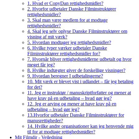
1. Hvad er CopyDan rettighedsmidler?
2. Hvorfor udbetaler Danske Filminstruktører
rettighedsmidler?
3. Skal man være medlem for at modtage
rettighedsmidler?
4. Skal jeg selv oplyse Danske Filminstruktører om
visning af mit værk?
5. Hvordan modtager jeg rettighedsmidler?
6. Hvilke typer værker udbetaler Danske
Filminstruktører rettighedsmidler for?
7. Hvornår bliver rettighedsmidlerne udbetalt og hvor
meget får jeg?
8. Hvilke indtægter giver de forskellige visninger?
9. Hvordan beregner I udbetalingerne?
10. Mit værk er blevet vist i udlandet – får jeg betaling
for det?
11. Jeg er instruktør / manuskriptforfatter og mener at
have krav på en udbetaling – hvad gør jeg?
12. Jeg er arving og mener at have krav på en
udbetaling – hvad gør jeg?
13.Hvorfor udbetaler Danske Filminstruktører for
manusrettigheder?
14. Hvilke andre organisationer kan jeg henvende mig
til for at modtage rettighedsmidler?
Mit Filmdir - Vejledning