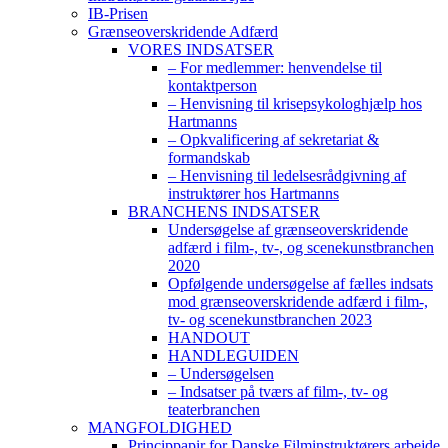
IB-Prisen
Grænseoverskridende Adfærd
VORES INDSATSER
– For medlemmer: henvendelse til
kontaktperson
– Henvisning til krisepsykologhjælp hos
Hartmanns
– Opkvalificering af sekretariat &
formandskab
– Henvisning til ledelsesrådgivning af
instruktører hos Hartmanns
BRANCHENS INDSATSER
Undersøgelse af grænseoverskridende
adfærd i film-, tv-, og scenekunstbranchen
2020
Opfølgende undersøgelse af fælles indsats
mod grænseoverskridende adfærd i film-,
tv- og scenekunstbranchen 2023
HANDOUT
HANDLEGUIDEN
– Undersøgelsen
– Indsatser på tværs af film-, tv- og
teaterbranchen
MANGFOLDIGHED
Princippapir for Danske Filminstruktørers arbejde