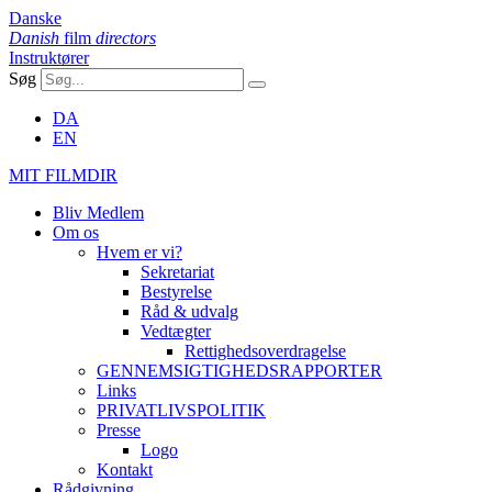
Danske
Danish
film
directors
Instruktører
Søg
DA
EN
MIT FILMDIR
Bliv Medlem
Om os
Hvem er vi?
Sekretariat
Bestyrelse
Råd & udvalg
Vedtægter
Rettighedsoverdragelse
GENNEMSIGTIGHEDSRAPPORTER
Links
PRIVATLIVSPOLITIK
Presse
Logo
Kontakt
Rådgivning