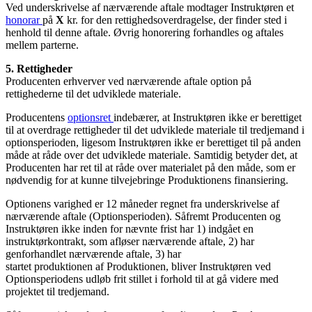
Ved underskrivelse af nærværende aftale modtager Instruktøren et
honorar
på
X
kr. for den rettighedsoverdragelse, der finder sted i
henhold til denne aftale. Øvrig honorering forhandles og aftales
mellem parterne.
5. Rettigheder
Producenten erhverver ved nærværende aftale option på
rettighederne til det udviklede materiale.
Producentens
optionsret
indebærer, at Instruktøren ikke er berettiget
til at overdrage rettigheder til det udviklede materiale til tredjemand i
optionsperioden, ligesom Instruktøren ikke er berettiget til på anden
måde at råde over det udviklede materiale. Samtidig betyder det, at
Producenten har ret til at råde over materialet på den måde, som er
nødvendig for at kunne tilvejebringe Produktionens finansiering.
Optionens varighed er 12 måneder regnet fra underskrivelse af
nærværende aftale (Optionsperioden). Såfremt Producenten og
Instruktøren ikke inden for nævnte frist har 1) indgået en
instruktørkontrakt, som afløser nærværende aftale, 2) har
genforhandlet nærværende aftale, 3) har
startet produktionen af Produktionen, bliver Instruktøren ved
Optionsperiodens udløb frit stillet i forhold til at gå videre med
projektet til tredjemand.