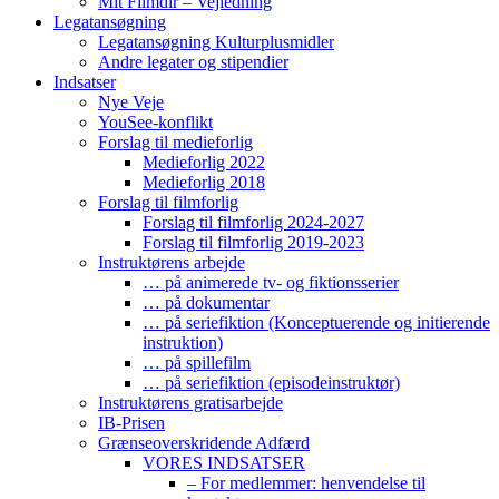
Mit Filmdir – Vejledning
Legatansøgning
Legatansøgning Kulturplusmidler
Andre legater og stipendier
Indsatser
Nye Veje
YouSee-konflikt
Forslag til medieforlig
Medieforlig 2022
Medieforlig 2018
Forslag til filmforlig
Forslag til filmforlig 2024-2027
Forslag til filmforlig 2019-2023
Instruktørens arbejde
… på animerede tv- og fiktionsserier
… på dokumentar
… på seriefiktion (Konceptuerende og initierende
instruktion)
… på spillefilm
… på seriefiktion (episodeinstruktør)
Instruktørens gratisarbejde
IB-Prisen
Grænseoverskridende Adfærd
VORES INDSATSER
– For medlemmer: henvendelse til