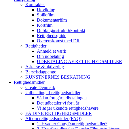
Kontrakter
Udvikling
Spillefilm
Dokumentarfilm
Kortfilm
Dubbinginstruktørkontrakt
Rettighedsguide
Overenskomst med DR
Rettigheder
Anmeld et værk
Din udbetaling
UDBETALING AF RETTIGHEDSMIDLER
A-kasse & aktivering
Barselsdagpenge
KUNSTNERNES BESKATNING
Rettighedsmidler
Create Denmark
Udbetaling af rettighedsmidler
Sådan foregår udbetalingen
Det udbetaler vi for i år
Vi søger ukendte rettighedshavere
FÅ DINE RETTIGHEDSMIDLER
Alt om rettighedsmidler (FAQ)
1. Hvad er CopyDan rettighedsmidler?
2. Hvorfor udbetaler Danske Filminstruktører