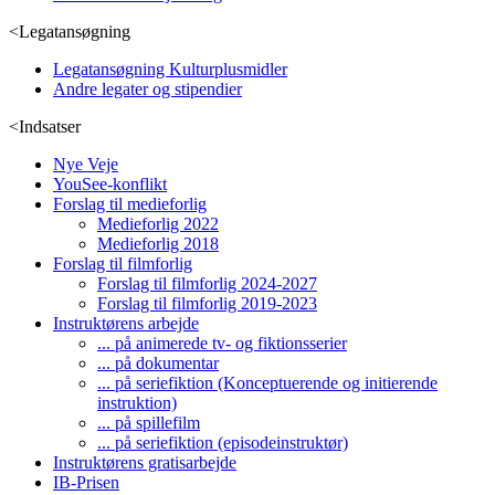
<
Legatansøgning
Legatansøgning Kulturplusmidler
Andre legater og stipendier
<
Indsatser
Nye Veje
YouSee-konflikt
Forslag til medieforlig
Medieforlig 2022
Medieforlig 2018
Forslag til filmforlig
Forslag til filmforlig 2024-2027
Forslag til filmforlig 2019-2023
Instruktørens arbejde
... på animerede tv- og fiktionsserier
... på dokumentar
... på seriefiktion (Konceptuerende og initierende
instruktion)
... på spillefilm
... på seriefiktion (episodeinstruktør)
Instruktørens gratisarbejde
IB-Prisen