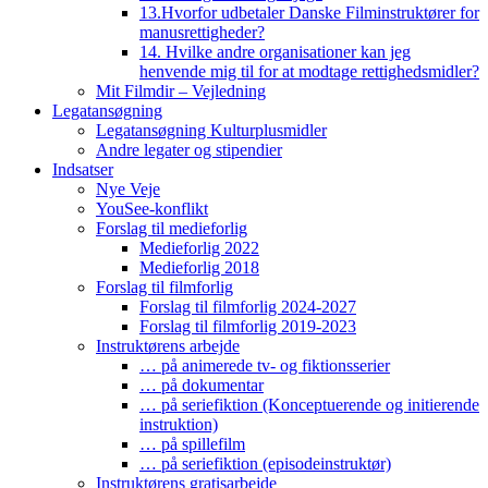
13.Hvorfor udbetaler Danske Filminstruktører for
manusrettigheder?
14. Hvilke andre organisationer kan jeg
henvende mig til for at modtage rettighedsmidler?
Mit Filmdir – Vejledning
Legatansøgning
Legatansøgning Kulturplusmidler
Andre legater og stipendier
Indsatser
Nye Veje
YouSee-konflikt
Forslag til medieforlig
Medieforlig 2022
Medieforlig 2018
Forslag til filmforlig
Forslag til filmforlig 2024-2027
Forslag til filmforlig 2019-2023
Instruktørens arbejde
… på animerede tv- og fiktionsserier
… på dokumentar
… på seriefiktion (Konceptuerende og initierende
instruktion)
… på spillefilm
… på seriefiktion (episodeinstruktør)
Instruktørens gratisarbejde