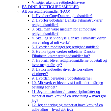
Vi søger ukendte rettighedshavere
FÅ DINE RETTIGHEDSMIDLER
Alt om rettighedsmidler (FAQ)
1. Hvad er CopyDan rettighedsmidler?
2. Hvorfor udbetaler Danske Filminstruktører
rettighedsmidler?
3. Skal man være medlem for at modtage
rettighedsmidler?
4. Skal jeg selv oplyse Danske Filminstruktører
om visning af mit værk?
5. Hvordan modtager jeg rettighedsmidler?
6. Hvilke typer værker udbetaler Danske
Filminstruktører rettighedsmidler for?
7. Hvornår bliver rettighedsmidlerne udbetalt og
hvor meget får jeg?
8. Hvilke indtægter giver de forskellige
visninger?
9. Hvordan beregner I udbetalingerne?
10. Mit værk er blevet vist i udlandet – får jeg
betaling for det?
11. Jeg er instruktør / manuskriptforfatter og
mener at have krav på en udbetaling – hvad gør
jeg?
12. Jeg er arving og mener at have krav på en
udbetaling – hvad gør jeg?