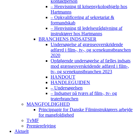
kontaktperson
– Henvisning til krisepsykologhjælp hos
Hartmanns
– Opkvalificering af sekretariat &
formandskab
– Henvisning til ledelsesrådgivning af
instruktører hos Hartmanns
BRANCHENS INDSATSER
Undersøgelse af grænseoverskridende
adfærd i film-, tv-, og scenekunstbranchen
2020
Opfølgende undersøgelse af fælles indsats
mod grænseoverskridende adfærd i film-,
tv- og scenekunstbranchen 2023
HANDOUT
HANDLEGUIDEN
– Undersøgelsen
– Indsatser på tværs af film-, tv- og
teaterbranchen
MANGFOLDIGHED
Princippapir for Danske Filminstruktørers arbejde
for mangfoldighed
TvMF
Premierefejring
Aktuelt