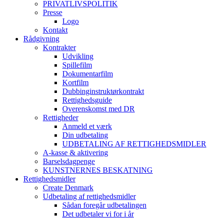
PRIVATLIVSPOLITIK
Presse
Logo
Kontakt
Rådgivning
Kontrakter
Udvikling
Spillefilm
Dokumentarfilm
Kortfilm
Dubbinginstruktørkontrakt
Rettighedsguide
Overenskomst med DR
Rettigheder
Anmeld et værk
Din udbetaling
UDBETALING AF RETTIGHEDSMIDLER
A-kasse & aktivering
Barselsdagpenge
KUNSTNERNES BESKATNING
Rettighedsmidler
Create Denmark
Udbetaling af rettighedsmidler
Sådan foregår udbetalingen
Det udbetaler vi for i år