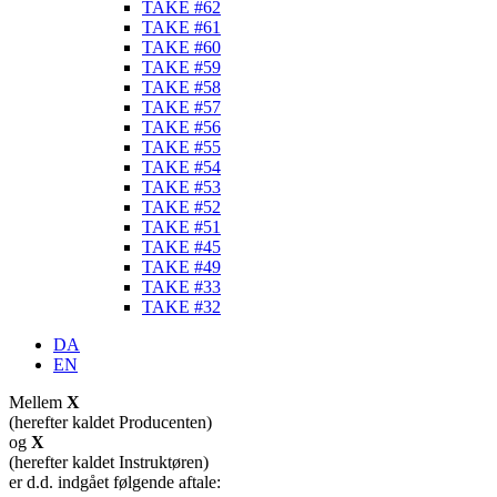
TAKE #62
TAKE #61
TAKE #60
TAKE #59
TAKE #58
TAKE #57
TAKE #56
TAKE #55
TAKE #54
TAKE #53
TAKE #52
TAKE #51
TAKE #45
TAKE #49
TAKE #33
TAKE #32
DA
EN
Mellem
X
(herefter kaldet Producenten)
og
X
(herefter kaldet Instruktøren)
er d.d. indgået følgende aftale: