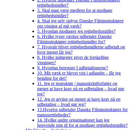
rettighedsmidler?
3. Skal man være medlem for at modtage
rettighedsmidler?
4. Skal jeg selv oplyse Danske Filminstruktører
om visning af mit værk?
5. Hvordan modtager jeg rettighedsmidler?
6. Hvilke typer værker udbetaler Danske
Filminstruktører rettighedsmidler for?
7. Hvornår bliver rettighedsmidlerne udbetalt og
hvor meget får jeg?
8. Hvilke indtægter giver de forskellige
visninger?
9. Hvordan beregner I udbetalingerne?
10. Mit værk er blevet vist i udlandet – får jeg
betaling for det?
11. Jeg er instruktør / manuskriptforfatter og
mener at have krav på en udbetaling – hvad gør
jeg?
12. Jeg er arving og mener at have krav på en
udbetaling – hvad gør jeg?
13.Hvorfor udbetaler Danske Filminstruktører for
manusrettigheder?
14. Hvilke andre organisationer kan jeg
henvende mig til for at modtage rettighedsmidler?