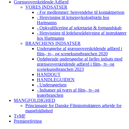
Grænseoverskridende Adfærd
VORES INDSATSER
- For medlemmer: henvendelse til kontaktperson
- Henvisning til krisepsykologhjælp hos
Hartmanns
- Opkvalificering af sekretariat & formandskab
- Henvisning til ledelsesrådgivning af instruktører
hos Hartmanns
BRANCHENS INDSATSER
Undersøgelse af grænseoverskridende adfærd i
film-, tv-, og scenekunstbranchen 2020
Opfølgende undersøgelse af fælles indsats mod
grænseoverskridende adfærd i film-, tv- og
scenekunstbranchen 2023
HANDOUT
HANDLEGUIDEN
- Undersøgelsen
- Indsatser på tværs af film-, tv- og
teaterbranchen
MANGFOLDIGHED
Princippapir for Danske Filminstruktørers arbejde for
mangfoldighed
TvMF
Premierefejring