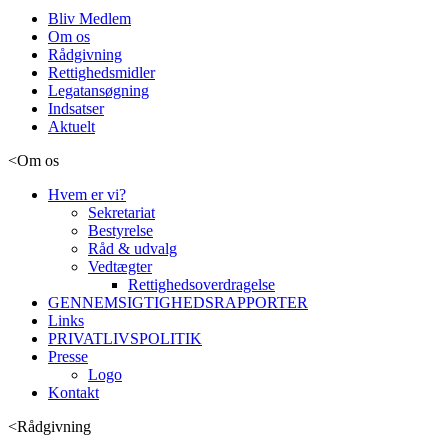
Bliv Medlem
Om os
Rådgivning
Rettighedsmidler
Legatansøgning
Indsatser
Aktuelt
<
Om os
Hvem er vi?
Sekretariat
Bestyrelse
Råd & udvalg
Vedtægter
Rettighedsoverdragelse
GENNEMSIGTIGHEDSRAPPORTER
Links
PRIVATLIVSPOLITIK
Presse
Logo
Kontakt
<
Rådgivning