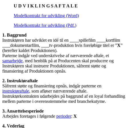
U D V I K L I N G S A F T A L E
Modelkontrakt for udvikling (Word)
Modelkontrakt for udvikling (Pdf.
)
1. Baggrund
Instruktøren har udviklet en idé til en
spillefilm
kortfilm
dokumentarfilm,
tv-produktion hvis foreløbige titel er ”
X
”
(herefter kaldet Produktionen).
Parterne indgår ved underskrivelse af nærværende aftale, et
samarbejde
, med henblik på at Producenten skal producere og
Instruktøren skal instruere Produktionen, såfremt støtte og
finansiering af Produktionen opnås.
2. Instruktøraftale
Såfremt støtte og finansiering opnås, indgår parterne en
instruktøraftale
, som afløser nærværende aftale.
Instruktørkontrakten udarbejdes på baggrund af en loyal forhandling
mellem parterne i overensstemmelse med branchekutyme.
3. Ansættelsesperiode
Arbejdes foretages i følgende
perioder
:
X
4. Vederlag