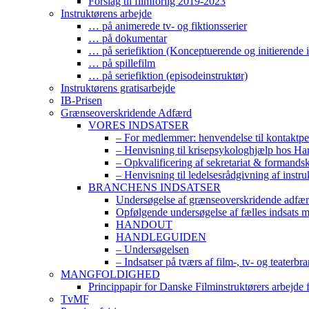
Forslag til filmforlig 2019-2023
Instruktørens arbejde
… på animerede tv- og fiktionsserier
… på dokumentar
… på seriefiktion (Konceptuerende og initierende i
… på spillefilm
… på seriefiktion (episodeinstruktør)
Instruktørens gratisarbejde
IB-Prisen
Grænseoverskridende Adfærd
VORES INDSATSER
– For medlemmer: henvendelse til kontaktp
– Henvisning til krisepsykologhjælp hos H
– Opkvalificering af sekretariat & formands
– Henvisning til ledelsesrådgivning af instr
BRANCHENS INDSATSER
Undersøgelse af grænseoverskridende adfærd
Opfølgende undersøgelse af fælles indsats 
HANDOUT
HANDLEGUIDEN
– Undersøgelsen
– Indsatser på tværs af film-, tv- og teaterbr
MANGFOLDIGHED
Princippapir for Danske Filminstruktørers arbejde
TvMF