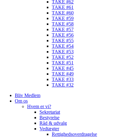
TAKE #62
TAKE #61
TAKE #60
TAKE #59
TAKE #58
TAKE #57
TAKE #56
TAKE #55
TAKE #54
TAKE #53
TAKE #52
TAKE #51
TAKE #45
TAKE #49
TAKE #33
TAKE #32
Bliv Medlem
Om os
Hvem er vi?
Sekretariat
Bestyrelse
Råd & udvalg
Vedtægter
Rettighedsoverdragelse