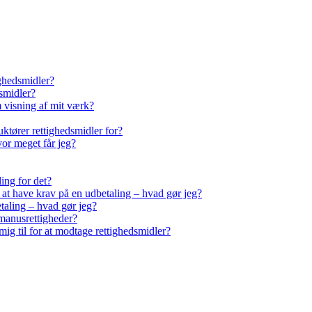
ighedsmidler?
smidler?
m visning af mit værk?
ktører rettighedsmidler for?
vor meget får jeg?
ling for det?
r at have krav på en udbetaling – hvad gør jeg?
taling – hvad gør jeg?
manusrettigheder?
ig til for at modtage rettighedsmidler?