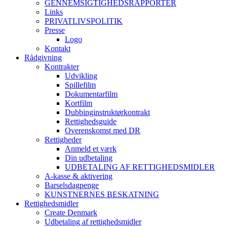
GENNEMSIGTIGHEDSRAPPORTER
Links
PRIVATLIVSPOLITIK
Presse
Logo
Kontakt
Rådgivning
Kontrakter
Udvikling
Spillefilm
Dokumentarfilm
Kortfilm
Dubbinginstruktørkontrakt
Rettighedsguide
Overenskomst med DR
Rettigheder
Anmeld et værk
Din udbetaling
UDBETALING AF RETTIGHEDSMIDLER
A-kasse & aktivering
Barselsdagpenge
KUNSTNERNES BESKATNING
Rettighedsmidler
Create Denmark
Udbetaling af rettighedsmidler