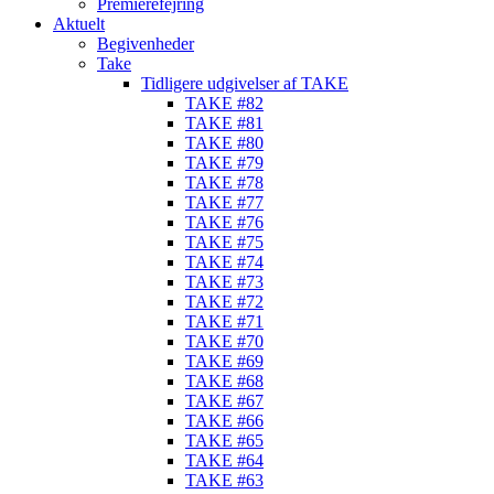
Premierefejring
Aktuelt
Begivenheder
Take
Tidligere udgivelser af TAKE
TAKE #82
TAKE #81
TAKE #80
TAKE #79
TAKE #78
TAKE #77
TAKE #76
TAKE #75
TAKE #74
TAKE #73
TAKE #72
TAKE #71
TAKE #70
TAKE #69
TAKE #68
TAKE #67
TAKE #66
TAKE #65
TAKE #64
TAKE #63