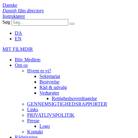
Danske
Danish
film
directors
Instruktører
Søg
DA
EN
MIT FILMDIR
Bliv Medlem
Om os
Hvem er vi?
Sekretariat
Bestyrelse
Råd & udvalg
Vedtægter
Rettighedsoverdragelse
GENNEMSIGTIGHEDSRAPPORTER
Links
PRIVATLIVSPOLITIK
Presse
Logo
Kontakt
Rådgivning