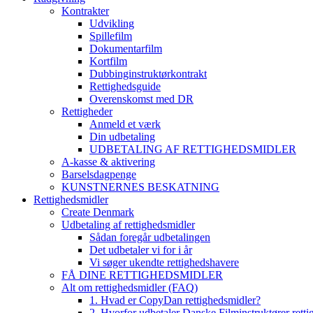
Kontrakter
Udvikling
Spillefilm
Dokumentarfilm
Kortfilm
Dubbinginstruktørkontrakt
Rettighedsguide
Overenskomst med DR
Rettigheder
Anmeld et værk
Din udbetaling
UDBETALING AF RETTIGHEDSMIDLER
A-kasse & aktivering
Barselsdagpenge
KUNSTNERNES BESKATNING
Rettighedsmidler
Create Denmark
Udbetaling af rettighedsmidler
Sådan foregår udbetalingen
Det udbetaler vi for i år
Vi søger ukendte rettighedshavere
FÅ DINE RETTIGHEDSMIDLER
Alt om rettighedsmidler (FAQ)
1. Hvad er CopyDan rettighedsmidler?
2. Hvorfor udbetaler Danske Filminstruktører rett