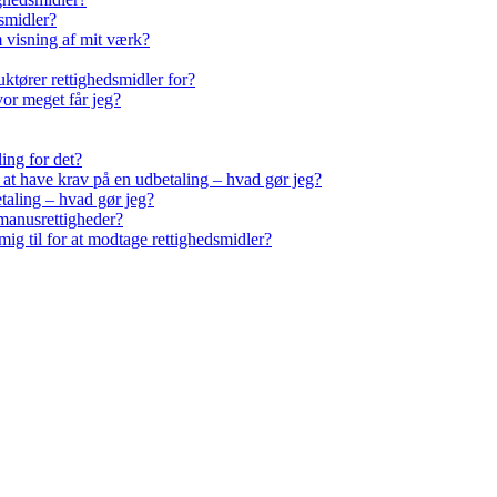
smidler?
m visning af mit værk?
ktører rettighedsmidler for?
vor meget får jeg?
ling for det?
r at have krav på en udbetaling – hvad gør jeg?
taling – hvad gør jeg?
manusrettigheder?
ig til for at modtage rettighedsmidler?