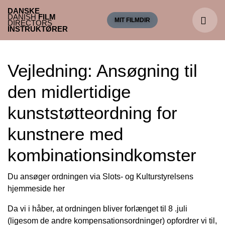
DANSKE
DANISH
FILM
MIT FILMDIR
DIRECTORS
INSTRUKTØRER
Vejledning: Ansøgning til
den midlertidige
kunststøtteordning for
kunstnere med
kombinationsindkomster
Du ansøger ordningen via
Slots- og Kulturstyrelsens
hjemmeside her
Da vi i håber, at ordningen bliver forlænget til 8 .juli
(ligesom de andre kompensationsordninger) opfordrer vi til,