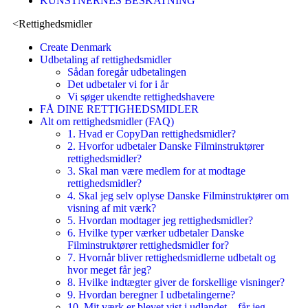
KUNSTNERNES BESKATNING
<
Rettighedsmidler
Create Denmark
Udbetaling af rettighedsmidler
Sådan foregår udbetalingen
Det udbetaler vi for i år
Vi søger ukendte rettighedshavere
FÅ DINE RETTIGHEDSMIDLER
Alt om rettighedsmidler (FAQ)
1. Hvad er CopyDan rettighedsmidler?
2. Hvorfor udbetaler Danske Filminstruktører
rettighedsmidler?
3. Skal man være medlem for at modtage
rettighedsmidler?
4. Skal jeg selv oplyse Danske Filminstruktører om
visning af mit værk?
5. Hvordan modtager jeg rettighedsmidler?
6. Hvilke typer værker udbetaler Danske
Filminstruktører rettighedsmidler for?
7. Hvornår bliver rettighedsmidlerne udbetalt og
hvor meget får jeg?
8. Hvilke indtægter giver de forskellige visninger?
9. Hvordan beregner I udbetalingerne?
10. Mit værk er blevet vist i udlandet – får jeg