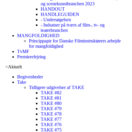
og scenekunstbranchen 2023
HANDOUT
HANDLEGUIDEN
- Undersøgelsen
- Indsatser på tværs af film-, tv- og
teaterbranchen
MANGFOLDIGHED
Princippapir for Danske Filminstruktørers arbejde
for mangfoldighed
TvMF
Premierefejring
<
Aktuelt
Begivenheder
Take
Tidligere udgivelser af TAKE
TAKE #82
TAKE #81
TAKE #80
TAKE #79
TAKE #78
TAKE #77
TAKE #76
TAKE #75