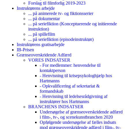
Forslag til filmforlig 2019-2023
Instruktørens arbejde
... på animerede tv- og fiktionsserier
... på dokumentar
... på seriefiktion (Konceptuerende og initierende
instruktion)
... på spillefilm
... på seriefiktion (episodeinstruktør)
Instruktørens gratisarbejde
IB-Prisen
Grænseoverskridende Adfærd
VORES INDSATSER
- For medlemmer: henvendelse til
kontaktperson
- Henvisning til krisepsykologhjælp hos
Hartmanns
- Opkvalificering af sekretariat &
formandskab
- Henvisning til ledelsesrådgivning af
instruktører hos Hartmanns
BRANCHENS INDSATSER
Undersøgelse af grænseoverskridende adfærd
i film-, tv-, og scenekunstbranchen 2020
Opfølgende undersøgelse af fælles indsats
mod grænseoverskridende adfærd i film-, tv-