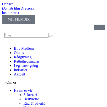
Danske
Danish
film
directors
Instruktører
MIT FILMDIR
Bliv Medlem
Om os
Rådgivning
Rettighedsmidler
Legatansøgning
Indsatser
Aktuelt
<
Om os
Hvem er vi?
Sekretariat
Bestyrelse
Råd & udvalg