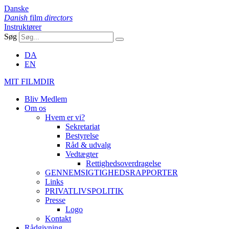
Danske
Danish
film
directors
Instruktører
Søg
DA
EN
MIT FILMDIR
Bliv Medlem
Om os
Hvem er vi?
Sekretariat
Bestyrelse
Råd & udvalg
Vedtægter
Rettighedsoverdragelse
GENNEMSIGTIGHEDSRAPPORTER
Links
PRIVATLIVSPOLITIK
Presse
Logo
Kontakt
Rådgivning