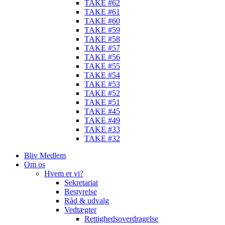
TAKE #62
TAKE #61
TAKE #60
TAKE #59
TAKE #58
TAKE #57
TAKE #56
TAKE #55
TAKE #54
TAKE #53
TAKE #52
TAKE #51
TAKE #45
TAKE #49
TAKE #33
TAKE #32
Bliv Medlem
Om os
Hvem er vi?
Sekretariat
Bestyrelse
Råd & udvalg
Vedtægter
Rettighedsoverdragelse