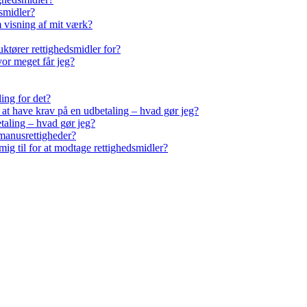
smidler?
m visning af mit værk?
ktører rettighedsmidler for?
vor meget får jeg?
ling for det?
r at have krav på en udbetaling – hvad gør jeg?
taling – hvad gør jeg?
manusrettigheder?
ig til for at modtage rettighedsmidler?