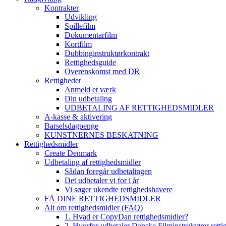
Kontrakter
Udvikling
Spillefilm
Dokumentarfilm
Kortfilm
Dubbinginstruktørkontrakt
Rettighedsguide
Overenskomst med DR
Rettigheder
Anmeld et værk
Din udbetaling
UDBETALING AF RETTIGHEDSMIDLER
A-kasse & aktivering
Barselsdagpenge
KUNSTNERNES BESKATNING
Rettighedsmidler
Create Denmark
Udbetaling af rettighedsmidler
Sådan foregår udbetalingen
Det udbetaler vi for i år
Vi søger ukendte rettighedshavere
FÅ DINE RETTIGHEDSMIDLER
Alt om rettighedsmidler (FAQ)
1. Hvad er CopyDan rettighedsmidler?
2. Hvorfor udbetaler Danske Filminstruktører rett