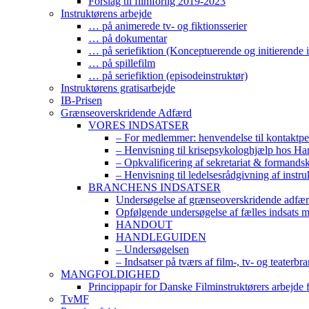
Forslag til filmforlig 2019-2023
Instruktørens arbejde
… på animerede tv- og fiktionsserier
… på dokumentar
… på seriefiktion (Konceptuerende og initierende i
… på spillefilm
… på seriefiktion (episodeinstruktør)
Instruktørens gratisarbejde
IB-Prisen
Grænseoverskridende Adfærd
VORES INDSATSER
– For medlemmer: henvendelse til kontaktp
– Henvisning til krisepsykologhjælp hos H
– Opkvalificering af sekretariat & formands
– Henvisning til ledelsesrådgivning af instr
BRANCHENS INDSATSER
Undersøgelse af grænseoverskridende adfærd
Opfølgende undersøgelse af fælles indsats 
HANDOUT
HANDLEGUIDEN
– Undersøgelsen
– Indsatser på tværs af film-, tv- og teaterbr
MANGFOLDIGHED
Princippapir for Danske Filminstruktørers arbejde
TvMF