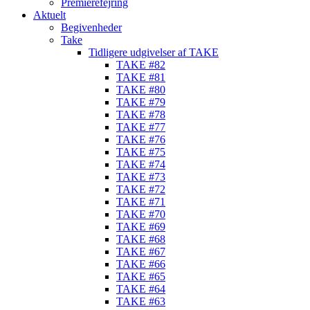
Premierefejring
Aktuelt
Begivenheder
Take
Tidligere udgivelser af TAKE
TAKE #82
TAKE #81
TAKE #80
TAKE #79
TAKE #78
TAKE #77
TAKE #76
TAKE #75
TAKE #74
TAKE #73
TAKE #72
TAKE #71
TAKE #70
TAKE #69
TAKE #68
TAKE #67
TAKE #66
TAKE #65
TAKE #64
TAKE #63