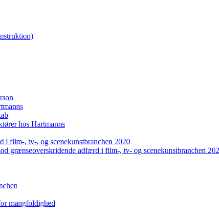
nstruktion)
erson
artmanns
kab
uktører hos Hartmanns
 i film-, tv-, og scenekunstbranchen 2020
mod grænseoverskridende adfærd i film-, tv- og scenekunstbranchen 20
anchen
 for mangfoldighed