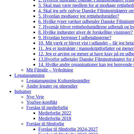
3. Skal man være medlem for at modtage rettighed
4. Skal jeg selv oplyse Danske Filminstruktører o
5. Hvordan modtager jeg rettighedsmidler?
6. Hvilke typer værker udbetaler Danske Filminstru
7. Hvornår bliver rettighedsmidlerne udbetalt og h
8. Hvilke indtægter giver de forskellige visninger?
9. Hvordan beregner I udbetalingerne?
10. Mit værk er blevet vist i udlandet – får jeg beta
11. Jeg er instruktør / manuskriptforfatter og mene
12. Jeg er arving og mener at have krav på en udbe
13.Hvorfor udbetaler Danske Filminstruktører for 
14. Hvilke andre organisationer kan jeg henvende m
Mit Filmdir – Vejledning
Legatansøgning
Legatansøgning Kulturplusmidler
Andre legater og stipendier
Indsatser
Nye Veje
YouSee-konflikt
Forslag til medieforlig
Medieforlig 2022
Medieforlig 2018
Forslag til filmforlig
Forslag til filmforlig 2024-2027