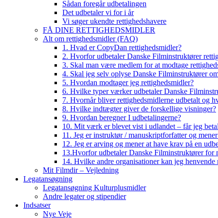
Sådan foregår udbetalingen
Det udbetaler vi for i år
Vi søger ukendte rettighedshavere
FÅ DINE RETTIGHEDSMIDLER
Alt om rettighedsmidler (FAQ)
1. Hvad er CopyDan rettighedsmidler?
2. Hvorfor udbetaler Danske Filminstruktører rett
3. Skal man være medlem for at modtage rettighed
4. Skal jeg selv oplyse Danske Filminstruktører o
5. Hvordan modtager jeg rettighedsmidler?
6. Hvilke typer værker udbetaler Danske Filminstru
7. Hvornår bliver rettighedsmidlerne udbetalt og h
8. Hvilke indtægter giver de forskellige visninger?
9. Hvordan beregner I udbetalingerne?
10. Mit værk er blevet vist i udlandet – får jeg beta
11. Jeg er instruktør / manuskriptforfatter og mene
12. Jeg er arving og mener at have krav på en udbe
13.Hvorfor udbetaler Danske Filminstruktører for 
14. Hvilke andre organisationer kan jeg henvende m
Mit Filmdir – Vejledning
Legatansøgning
Legatansøgning Kulturplusmidler
Andre legater og stipendier
Indsatser
Nye Veje