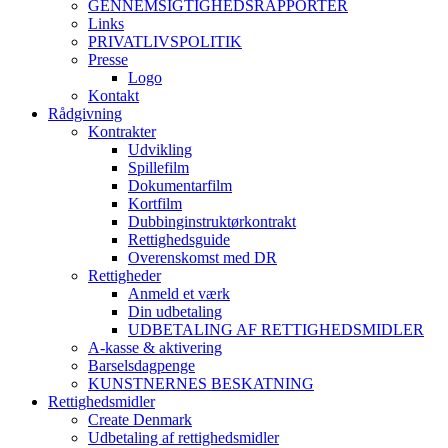
GENNEMSIGTIGHEDSRAPPORTER
Links
PRIVATLIVSPOLITIK
Presse
Logo
Kontakt
Rådgivning
Kontrakter
Udvikling
Spillefilm
Dokumentarfilm
Kortfilm
Dubbinginstruktørkontrakt
Rettighedsguide
Overenskomst med DR
Rettigheder
Anmeld et værk
Din udbetaling
UDBETALING AF RETTIGHEDSMIDLER
A-kasse & aktivering
Barselsdagpenge
KUNSTNERNES BESKATNING
Rettighedsmidler
Create Denmark
Udbetaling af rettighedsmidler