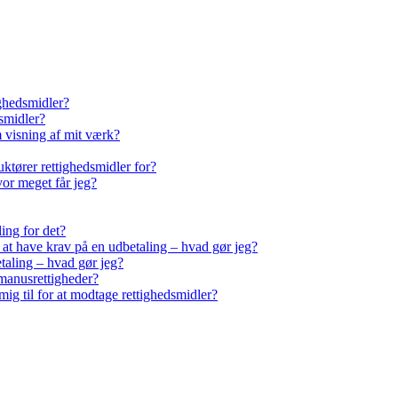
ighedsmidler?
smidler?
m visning af mit værk?
ktører rettighedsmidler for?
vor meget får jeg?
ling for det?
r at have krav på en udbetaling – hvad gør jeg?
taling – hvad gør jeg?
manusrettigheder?
ig til for at modtage rettighedsmidler?