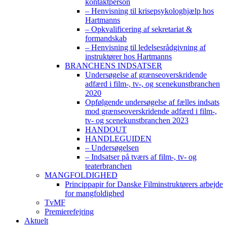
kontaktperson
– Henvisning til krisepsykologhjælp hos
Hartmanns
– Opkvalificering af sekretariat &
formandskab
– Henvisning til ledelsesrådgivning af
instruktører hos Hartmanns
BRANCHENS INDSATSER
Undersøgelse af grænseoverskridende
adfærd i film-, tv-, og scenekunstbranchen
2020
Opfølgende undersøgelse af fælles indsats
mod grænseoverskridende adfærd i film-,
tv- og scenekunstbranchen 2023
HANDOUT
HANDLEGUIDEN
– Undersøgelsen
– Indsatser på tværs af film-, tv- og
teaterbranchen
MANGFOLDIGHED
Princippapir for Danske Filminstruktørers arbejde
for mangfoldighed
TvMF
Premierefejring
Aktuelt