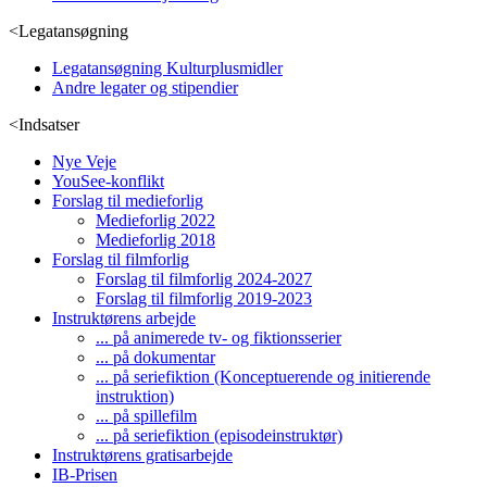
<
Legatansøgning
Legatansøgning Kulturplusmidler
Andre legater og stipendier
<
Indsatser
Nye Veje
YouSee-konflikt
Forslag til medieforlig
Medieforlig 2022
Medieforlig 2018
Forslag til filmforlig
Forslag til filmforlig 2024-2027
Forslag til filmforlig 2019-2023
Instruktørens arbejde
... på animerede tv- og fiktionsserier
... på dokumentar
... på seriefiktion (Konceptuerende og initierende
instruktion)
... på spillefilm
... på seriefiktion (episodeinstruktør)
Instruktørens gratisarbejde
IB-Prisen