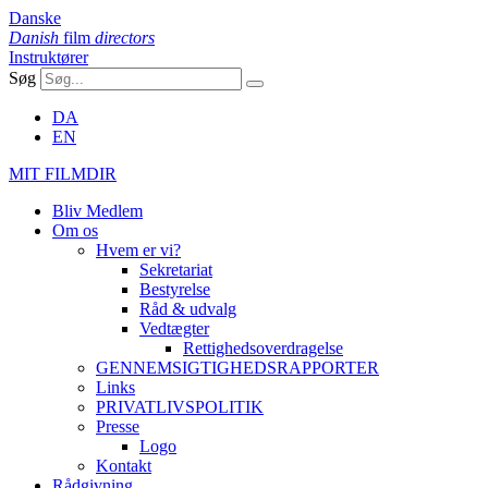
Danske
Danish
film
directors
Instruktører
Søg
DA
EN
MIT FILMDIR
Bliv Medlem
Om os
Hvem er vi?
Sekretariat
Bestyrelse
Råd & udvalg
Vedtægter
Rettighedsoverdragelse
GENNEMSIGTIGHEDSRAPPORTER
Links
PRIVATLIVSPOLITIK
Presse
Logo
Kontakt
Rådgivning