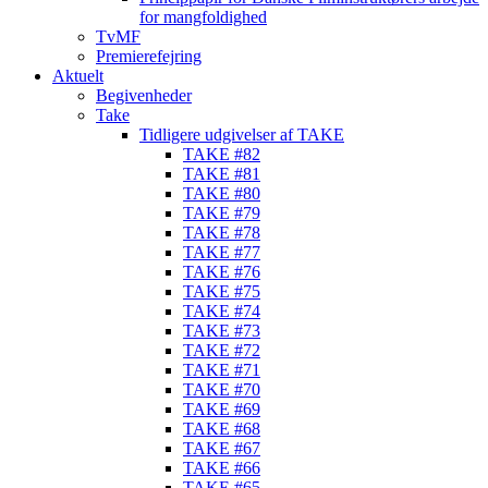
for mangfoldighed
TvMF
Premierefejring
Aktuelt
Begivenheder
Take
Tidligere udgivelser af TAKE
TAKE #82
TAKE #81
TAKE #80
TAKE #79
TAKE #78
TAKE #77
TAKE #76
TAKE #75
TAKE #74
TAKE #73
TAKE #72
TAKE #71
TAKE #70
TAKE #69
TAKE #68
TAKE #67
TAKE #66
TAKE #65