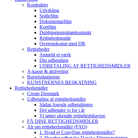
Kontrakter
Udvikling
Spillefilm
Dokumentarfilm
Kortfilm
Dubbinginstruktørkontrakt
Rettighedsguide
Overenskomst med DR
Rettigheder
Anmeld et værk
Din udbetaling
UDBETALING AF RETTIGHEDSMIDLER
A-kasse & aktivering
Barselsdagpenge
KUNSTNERNES BESKATNING
Rettighedsmidler
Create Denmark
Udbetaling af rettighedsmidler
Sådan foregår udbetalingen
Det udbetaler vi for i år
Vi søger ukendte rettighedshavere
FÅ DINE RETTIGHEDSMIDLER
Alt om rettighedsmidler (FAQ)
1. Hvad er CopyDan rettighedsmidler?
2. Hvorfor udbetaler Danske Filminstruktører