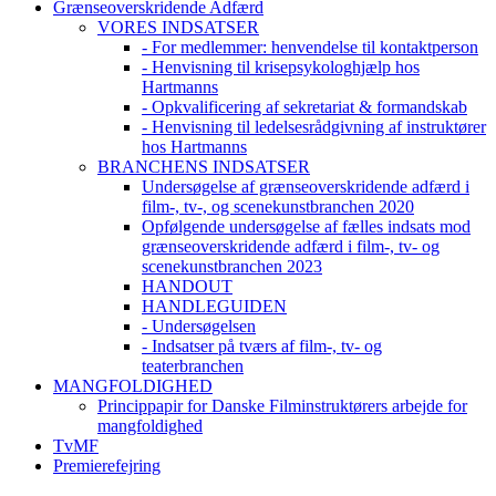
Grænseoverskridende Adfærd
VORES INDSATSER
- For medlemmer: henvendelse til kontaktperson
- Henvisning til krisepsykologhjælp hos
Hartmanns
- Opkvalificering af sekretariat & formandskab
- Henvisning til ledelsesrådgivning af instruktører
hos Hartmanns
BRANCHENS INDSATSER
Undersøgelse af grænseoverskridende adfærd i
film-, tv-, og scenekunstbranchen 2020
Opfølgende undersøgelse af fælles indsats mod
grænseoverskridende adfærd i film-, tv- og
scenekunstbranchen 2023
HANDOUT
HANDLEGUIDEN
- Undersøgelsen
- Indsatser på tværs af film-, tv- og
teaterbranchen
MANGFOLDIGHED
Princippapir for Danske Filminstruktørers arbejde for
mangfoldighed
TvMF
Premierefejring