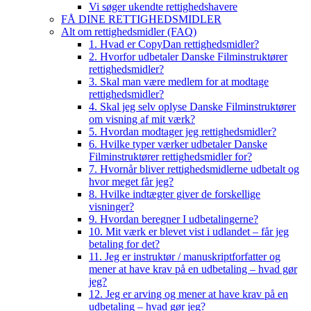
Vi søger ukendte rettighedshavere
FÅ DINE RETTIGHEDSMIDLER
Alt om rettighedsmidler (FAQ)
1. Hvad er CopyDan rettighedsmidler?
2. Hvorfor udbetaler Danske Filminstruktører
rettighedsmidler?
3. Skal man være medlem for at modtage
rettighedsmidler?
4. Skal jeg selv oplyse Danske Filminstruktører
om visning af mit værk?
5. Hvordan modtager jeg rettighedsmidler?
6. Hvilke typer værker udbetaler Danske
Filminstruktører rettighedsmidler for?
7. Hvornår bliver rettighedsmidlerne udbetalt og
hvor meget får jeg?
8. Hvilke indtægter giver de forskellige
visninger?
9. Hvordan beregner I udbetalingerne?
10. Mit værk er blevet vist i udlandet – får jeg
betaling for det?
11. Jeg er instruktør / manuskriptforfatter og
mener at have krav på en udbetaling – hvad gør
jeg?
12. Jeg er arving og mener at have krav på en
udbetaling – hvad gør jeg?