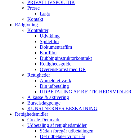
PRIVATLIVSPOLITIK
Presse
Logo
Kontakt
Rådgivning
Kontrakter
Udvikling
Spillefilm
Dokumentarfilm
Kortfilm
Dubbinginstruktørkontrakt
Rettighedsguide
Overenskomst med DR
Rettigheder
Anmeld et værk
Din udbetaling
UDBETALING AF RETTIGHEDSMIDLER
A-kasse & aktivering
Barselsdagpenge
KUNSTNERNES BESKATNING
Rettighedsmidler
Create Denmark
Udbetaling af rettighedsmidler
Sådan foregår udbetalingen
Det udbetaler vi for i år