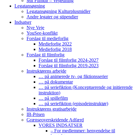
Mit Filmdir – Vejledning
Legatansøgning
Legatansøgning Kulturplusmidler
Andre legater og stipendier
Indsatser
Nye Veje
YouSee-konflikt
Forslag til medieforlig
Medieforlig 2022
Medieforlig 2018
Forslag til filmforlig
Forslag til filmforlig 2024-2027
Forslag til filmforlig 2019-2023
Instruktørens arbejde
… på animerede tv- og fiktionsserier
… på dokumentar
… på seriefiktion (Konceptuerende og initierende
instruktion)
… på spillefilm
… på seriefiktion (episodeinstruktør)
Instruktørens gratisarbejde
IB-Prisen
Grænseoverskridende Adfærd
VORES INDSATSER
– For medlemmer: henvendelse til