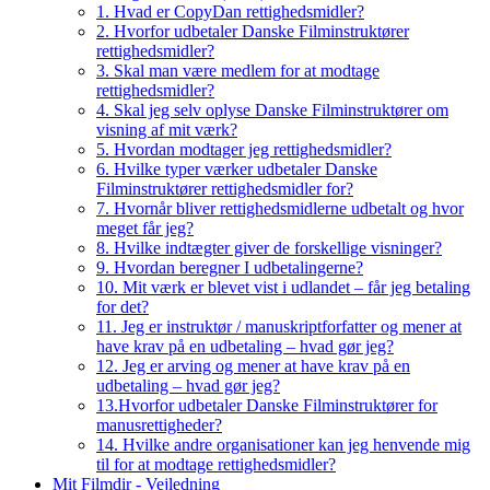
1. Hvad er CopyDan rettighedsmidler?
2. Hvorfor udbetaler Danske Filminstruktører
rettighedsmidler?
3. Skal man være medlem for at modtage
rettighedsmidler?
4. Skal jeg selv oplyse Danske Filminstruktører om
visning af mit værk?
5. Hvordan modtager jeg rettighedsmidler?
6. Hvilke typer værker udbetaler Danske
Filminstruktører rettighedsmidler for?
7. Hvornår bliver rettighedsmidlerne udbetalt og hvor
meget får jeg?
8. Hvilke indtægter giver de forskellige visninger?
9. Hvordan beregner I udbetalingerne?
10. Mit værk er blevet vist i udlandet – får jeg betaling
for det?
11. Jeg er instruktør / manuskriptforfatter og mener at
have krav på en udbetaling – hvad gør jeg?
12. Jeg er arving og mener at have krav på en
udbetaling – hvad gør jeg?
13.Hvorfor udbetaler Danske Filminstruktører for
manusrettigheder?
14. Hvilke andre organisationer kan jeg henvende mig
til for at modtage rettighedsmidler?
Mit Filmdir - Vejledning