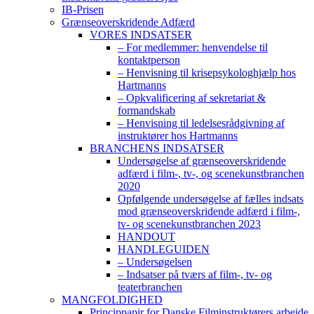
IB-Prisen
Grænseoverskridende Adfærd
VORES INDSATSER
– For medlemmer: henvendelse til
kontaktperson
– Henvisning til krisepsykologhjælp hos
Hartmanns
– Opkvalificering af sekretariat &
formandskab
– Henvisning til ledelsesrådgivning af
instruktører hos Hartmanns
BRANCHENS INDSATSER
Undersøgelse af grænseoverskridende
adfærd i film-, tv-, og scenekunstbranchen
2020
Opfølgende undersøgelse af fælles indsats
mod grænseoverskridende adfærd i film-,
tv- og scenekunstbranchen 2023
HANDOUT
HANDLEGUIDEN
– Undersøgelsen
– Indsatser på tværs af film-, tv- og
teaterbranchen
MANGFOLDIGHED
Princippapir for Danske Filminstruktørers arbejde