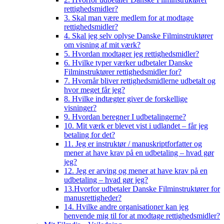
rettighedsmidler?
3. Skal man være medlem for at modtage
rettighedsmidler?
4. Skal jeg selv oplyse Danske Filminstruktører
om visning af mit værk?
5. Hvordan modtager jeg rettighedsmidler?
6. Hvilke typer værker udbetaler Danske
Filminstruktører rettighedsmidler for?
7. Hvornår bliver rettighedsmidlerne udbetalt og
hvor meget får jeg?
8. Hvilke indtægter giver de forskellige
visninger?
9. Hvordan beregner I udbetalingerne?
10. Mit værk er blevet vist i udlandet – får jeg
betaling for det?
11. Jeg er instruktør / manuskriptforfatter og
mener at have krav på en udbetaling – hvad gør
jeg?
12. Jeg er arving og mener at have krav på en
udbetaling – hvad gør jeg?
13.Hvorfor udbetaler Danske Filminstruktører for
manusrettigheder?
14. Hvilke andre organisationer kan jeg
henvende mig til for at modtage rettighedsmidler?