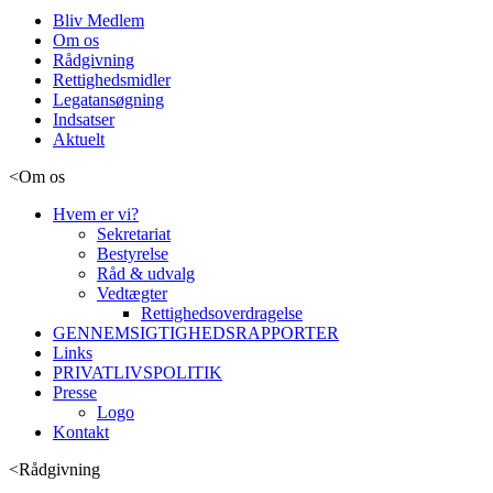
Bliv Medlem
Om os
Rådgivning
Rettighedsmidler
Legatansøgning
Indsatser
Aktuelt
<
Om os
Hvem er vi?
Sekretariat
Bestyrelse
Råd & udvalg
Vedtægter
Rettighedsoverdragelse
GENNEMSIGTIGHEDSRAPPORTER
Links
PRIVATLIVSPOLITIK
Presse
Logo
Kontakt
<
Rådgivning