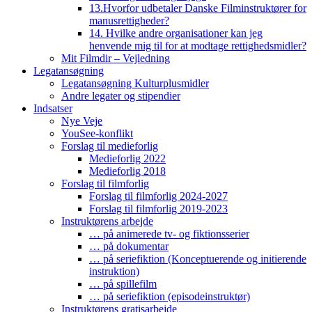
13.Hvorfor udbetaler Danske Filminstruktører for
manusrettigheder?
14. Hvilke andre organisationer kan jeg
henvende mig til for at modtage rettighedsmidler?
Mit Filmdir – Vejledning
Legatansøgning
Legatansøgning Kulturplusmidler
Andre legater og stipendier
Indsatser
Nye Veje
YouSee-konflikt
Forslag til medieforlig
Medieforlig 2022
Medieforlig 2018
Forslag til filmforlig
Forslag til filmforlig 2024-2027
Forslag til filmforlig 2019-2023
Instruktørens arbejde
… på animerede tv- og fiktionsserier
… på dokumentar
… på seriefiktion (Konceptuerende og initierende
instruktion)
… på spillefilm
… på seriefiktion (episodeinstruktør)
Instruktørens gratisarbejde