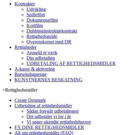
Kontrakter
Udvikling
Spillefilm
Dokumentarfilm
Kortfilm
Dubbinginstruktørkontrakt
Rettighedsguide
Overenskomst med DR
Rettigheder
Anmeld et værk
Din udbetaling
UDBETALING AF RETTIGHEDSMIDLER
A-kasse & aktivering
Barselsdagpenge
KUNSTNERNES BESKATNING
<
Rettighedsmidler
Create Denmark
Udbetaling af rettighedsmidler
Sådan foregår udbetalingen
Det udbetaler vi for i år
Vi søger ukendte rettighedshavere
FÅ DINE RETTIGHEDSMIDLER
Alt om rettighedsmidler (FAQ)