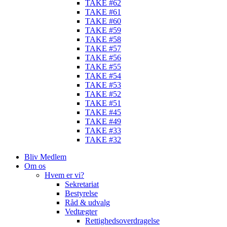
TAKE #62
TAKE #61
TAKE #60
TAKE #59
TAKE #58
TAKE #57
TAKE #56
TAKE #55
TAKE #54
TAKE #53
TAKE #52
TAKE #51
TAKE #45
TAKE #49
TAKE #33
TAKE #32
Bliv Medlem
Om os
Hvem er vi?
Sekretariat
Bestyrelse
Råd & udvalg
Vedtægter
Rettighedsoverdragelse