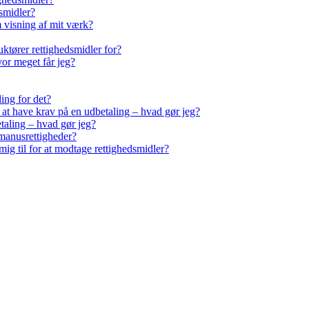
smidler?
m visning af mit værk?
ktører rettighedsmidler for?
vor meget får jeg?
ling for det?
r at have krav på en udbetaling – hvad gør jeg?
taling – hvad gør jeg?
manusrettigheder?
ig til for at modtage rettighedsmidler?