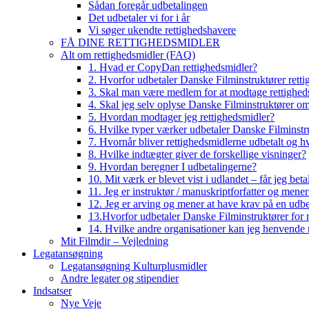
Sådan foregår udbetalingen
Det udbetaler vi for i år
Vi søger ukendte rettighedshavere
FÅ DINE RETTIGHEDSMIDLER
Alt om rettighedsmidler (FAQ)
1. Hvad er CopyDan rettighedsmidler?
2. Hvorfor udbetaler Danske Filminstruktører rett
3. Skal man være medlem for at modtage rettighed
4. Skal jeg selv oplyse Danske Filminstruktører o
5. Hvordan modtager jeg rettighedsmidler?
6. Hvilke typer værker udbetaler Danske Filminstru
7. Hvornår bliver rettighedsmidlerne udbetalt og h
8. Hvilke indtægter giver de forskellige visninger?
9. Hvordan beregner I udbetalingerne?
10. Mit værk er blevet vist i udlandet – får jeg beta
11. Jeg er instruktør / manuskriptforfatter og mene
12. Jeg er arving og mener at have krav på en udbe
13.Hvorfor udbetaler Danske Filminstruktører for 
14. Hvilke andre organisationer kan jeg henvende m
Mit Filmdir – Vejledning
Legatansøgning
Legatansøgning Kulturplusmidler
Andre legater og stipendier
Indsatser
Nye Veje