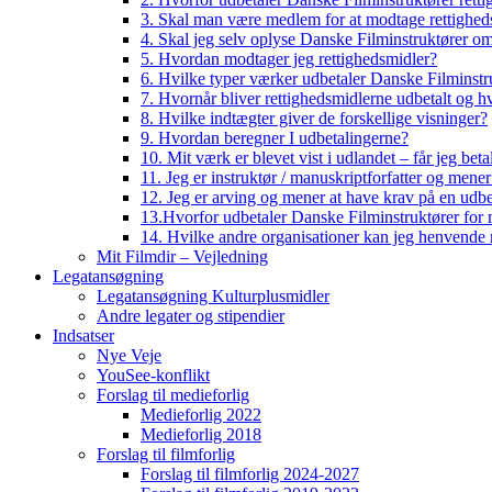
3. Skal man være medlem for at modtage rettighed
4. Skal jeg selv oplyse Danske Filminstruktører o
5. Hvordan modtager jeg rettighedsmidler?
6. Hvilke typer værker udbetaler Danske Filminstru
7. Hvornår bliver rettighedsmidlerne udbetalt og h
8. Hvilke indtægter giver de forskellige visninger?
9. Hvordan beregner I udbetalingerne?
10. Mit værk er blevet vist i udlandet – får jeg beta
11. Jeg er instruktør / manuskriptforfatter og mene
12. Jeg er arving og mener at have krav på en udbe
13.Hvorfor udbetaler Danske Filminstruktører for 
14. Hvilke andre organisationer kan jeg henvende m
Mit Filmdir – Vejledning
Legatansøgning
Legatansøgning Kulturplusmidler
Andre legater og stipendier
Indsatser
Nye Veje
YouSee-konflikt
Forslag til medieforlig
Medieforlig 2022
Medieforlig 2018
Forslag til filmforlig
Forslag til filmforlig 2024-2027