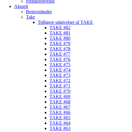
Premierefejring
Aktuelt
Begivenheder
Take
Tidligere udgivelser af TAKE
TAKE #82
TAKE #81
TAKE #80
TAKE #79
TAKE #78
TAKE #77
TAKE #76
TAKE #75
TAKE #74
TAKE #73
TAKE #72
TAKE #71
TAKE #70
TAKE #69
TAKE #68
TAKE #67
TAKE #66
TAKE #65
TAKE #64
TAKE #63