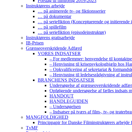
Forslag til filmforlig 2019-2023
Instruktørens arbejde
… på animerede tv- og fiktionsserier
… på dokumentar
… på seriefiktion (Konceptuerende og initierende i
… på spillefilm
… på seriefiktion (episodeinstruktør)
Instruktørens gratisarbejde
IB-Prisen
Grænseoverskridende Adfærd
VORES INDSATSER
– For medlemmer: henvendelse til kontaktp
– Henvisning til krisepsykologhjælp hos H
– Opkvalificering af sekretariat & formands
– Henvisning til ledelsesrådgivning af instr
BRANCHENS INDSATSER
Undersøgelse af grænseoverskridende adfærd
Opfølgende undersøgelse af fælles indsats 
HANDOUT
HANDLEGUIDEN
– Undersøgelsen
– Indsatser på tværs af film-, tv- og teaterbr
MANGFOLDIGHED
Princippapir for Danske Filminstruktørers arbejde
TvMF