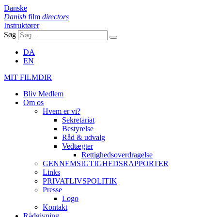
Danske
Danish
film
directors
Instruktører
Søg
DA
EN
MIT FILMDIR
Bliv Medlem
Om os
Hvem er vi?
Sekretariat
Bestyrelse
Råd & udvalg
Vedtægter
Rettighedsoverdragelse
GENNEMSIGTIGHEDSRAPPORTER
Links
PRIVATLIVSPOLITIK
Presse
Logo
Kontakt
Rådgivning