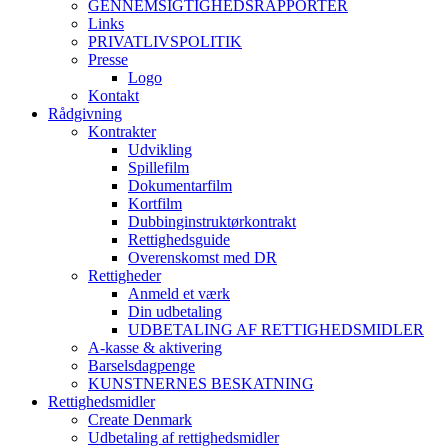
GENNEMSIGTIGHEDSRAPPORTER
Links
PRIVATLIVSPOLITIK
Presse
Logo
Kontakt
Rådgivning
Kontrakter
Udvikling
Spillefilm
Dokumentarfilm
Kortfilm
Dubbinginstruktørkontrakt
Rettighedsguide
Overenskomst med DR
Rettigheder
Anmeld et værk
Din udbetaling
UDBETALING AF RETTIGHEDSMIDLER
A-kasse & aktivering
Barselsdagpenge
KUNSTNERNES BESKATNING
Rettighedsmidler
Create Denmark
Udbetaling af rettighedsmidler