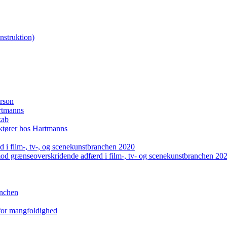
nstruktion)
erson
artmanns
kab
uktører hos Hartmanns
 i film-, tv-, og scenekunstbranchen 2020
mod grænseoverskridende adfærd i film-, tv- og scenekunstbranchen 20
anchen
 for mangfoldighed