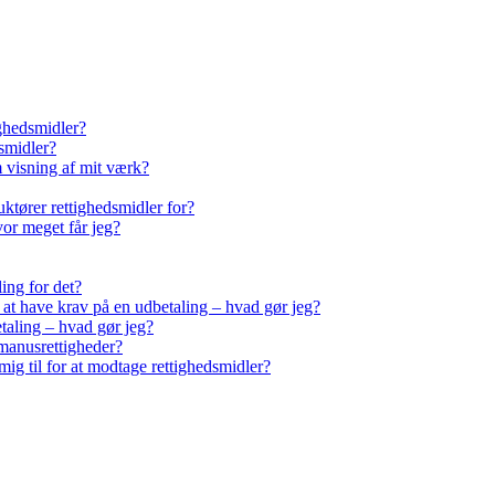
ighedsmidler?
smidler?
m visning af mit værk?
ktører rettighedsmidler for?
vor meget får jeg?
ling for det?
r at have krav på en udbetaling – hvad gør jeg?
taling – hvad gør jeg?
manusrettigheder?
ig til for at modtage rettighedsmidler?