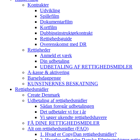
Kontrakter
Udvikling
Spillefilm
Dokumentarfilm
Kortfilm
Dubbinginstruktørkontrakt
Rettighedsguide
Overenskomst med DR
Rettigheder
Anmeld et værk
Din udbetaling
UDBETALING AF RETTIGHEDSMIDLER
A-kasse & aktivering
Barselsdagpenge
KUNSTNERNES BESKATNING
Rettighedsmidler
Create Denmark
Udbetaling af rettighedsmidler
Sådan foregår udbetalingen
Det udbetaler vi for i år
Vi søger ukendte rettighedshavere
FÅ DINE RETTIGHEDSMIDLER
Alt om rettighedsmidler (FAQ)
1. Hvad er CopyDan rettighedsmidler?
2. Hvorfor udbetaler Danske Filminstruktører rett