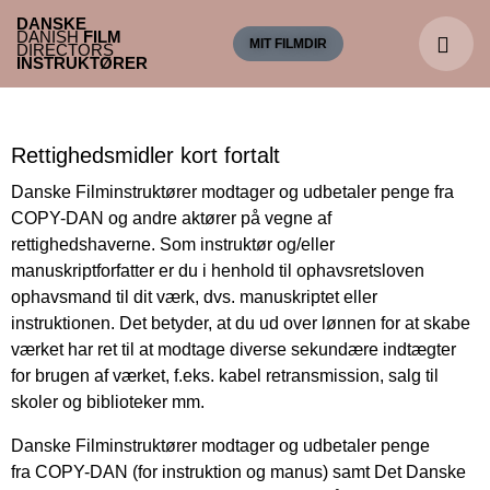
DANSKE
DANISH
FILM
MIT FILMDIR
DIRECTORS
INSTRUKTØRER
Rettighedsmidler kort fortalt
Danske Filminstruktører modtager og udbetaler penge fra
COPY-DAN og andre aktører på vegne af
rettighedshaverne. Som instruktør og/eller
manuskriptforfatter er du i henhold til ophavsretsloven
ophavsmand til dit værk, dvs. manuskriptet eller
instruktionen. Det betyder, at du ud over lønnen for at skabe
værket har ret til at modtage diverse sekundære indtægter
for brugen af værket, f.eks. kabel retransmission, salg til
skoler og biblioteker mm.
Danske Filminstruktører modtager og udbetaler penge
fra COPY-DAN (for instruktion og manus) samt Det Danske