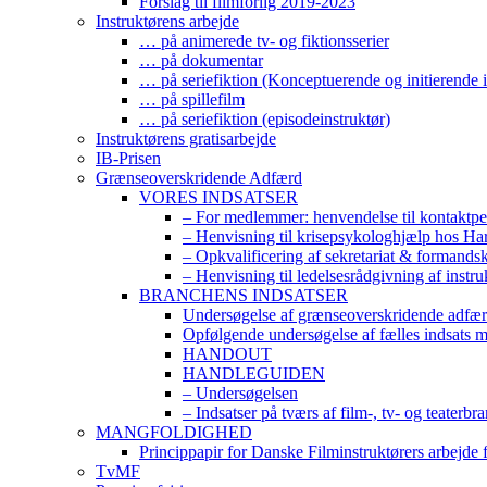
Forslag til filmforlig 2019-2023
Instruktørens arbejde
… på animerede tv- og fiktionsserier
… på dokumentar
… på seriefiktion (Konceptuerende og initierende i
… på spillefilm
… på seriefiktion (episodeinstruktør)
Instruktørens gratisarbejde
IB-Prisen
Grænseoverskridende Adfærd
VORES INDSATSER
– For medlemmer: henvendelse til kontaktp
– Henvisning til krisepsykologhjælp hos H
– Opkvalificering af sekretariat & formands
– Henvisning til ledelsesrådgivning af instr
BRANCHENS INDSATSER
Undersøgelse af grænseoverskridende adfærd
Opfølgende undersøgelse af fælles indsats 
HANDOUT
HANDLEGUIDEN
– Undersøgelsen
– Indsatser på tværs af film-, tv- og teaterbr
MANGFOLDIGHED
Princippapir for Danske Filminstruktørers arbejde
TvMF