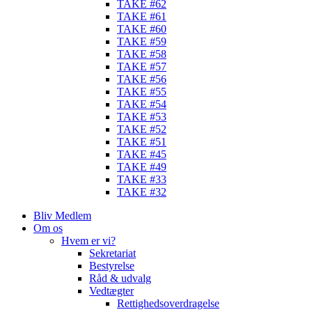
TAKE #62
TAKE #61
TAKE #60
TAKE #59
TAKE #58
TAKE #57
TAKE #56
TAKE #55
TAKE #54
TAKE #53
TAKE #52
TAKE #51
TAKE #45
TAKE #49
TAKE #33
TAKE #32
Bliv Medlem
Om os
Hvem er vi?
Sekretariat
Bestyrelse
Råd & udvalg
Vedtægter
Rettighedsoverdragelse