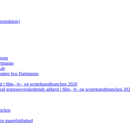
nstruktion)
erson
artmanns
kab
uktører hos Hartmanns
 i film-, tv-, og scenekunstbranchen 2020
mod grænseoverskridende adfærd i film-, tv- og scenekunstbranchen 20
anchen
 for mangfoldighed