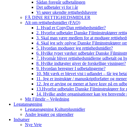
Sådan foregår udbetalingen
Det udbetaler vi for i år
Vi søger ukendte rettighedshavere
FÅ DINE RETTIGHEDSMIDLER
Alt om rettighedsmidler (FAQ)
1. Hvad er CopyDan rettighedsmidler?
2. Hvorfor udbetaler Danske Filminstruktører rett
3. Skal man være medlem for at modtage rettighed
4. Skal jeg selv oplyse Danske Filminstruktører o
5. Hvordan modtager jeg rettighedsmidler?
6. Hvilke typer værker udbetaler Danske Filminstru
7. Hvornår bliver rettighedsmidlerne udbetalt og h
8. Hvilke indtægter giver de forskellige visninger?
9. Hvordan beregner I udbetalingerne?
10. Mit værk er blevet vist i udlandet – får jeg beta
11. Jeg er instruktør / manuskriptforfatter og mene
12. Jeg er arving og mener at have krav på en udbe
13.Hvorfor udbetaler Danske Filminstruktører for 
14. Hvilke andre organisationer kan jeg henvende m
Mit Filmdir – Vejledning
Legatansøgning
Legatansøgning Kulturplusmidler
Andre legater og stipendier
Indsatser
Nye Veje