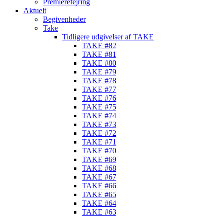
Premierefejring
Aktuelt
Begivenheder
Take
Tidligere udgivelser af TAKE
TAKE #82
TAKE #81
TAKE #80
TAKE #79
TAKE #78
TAKE #77
TAKE #76
TAKE #75
TAKE #74
TAKE #73
TAKE #72
TAKE #71
TAKE #70
TAKE #69
TAKE #68
TAKE #67
TAKE #66
TAKE #65
TAKE #64
TAKE #63