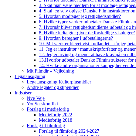
3. Skal man være medlem for at modtage rettighed
4. Skal jeg selv oplyse Danske Filminstruktører o
5. Hvordan modtager jeg rettighedsmidler?
6. Hvilke typer værker udbetaler Danske Filminstru
7. Hvornår bliver rettighedsmidlerne udbetalt og h
8. Hvilke indtægter giver de forskellige visninger?
9. Hvordan beregner I udbetalingerne?
10. Mit værk er blevet vist i udlandet – får jeg beta
11. Jeg er instruktør / manuskriptforfatter og mene
12. Jeg er arving og mener at have krav på en udbe
13.Hvorfor udbetaler Danske Filminstruktører for 
14. Hvilke andre organisationer kan jeg henvende m
Mit Filmdir – Vejledning
Legatansøgning
Legatansøgning Kulturplusmidler
Andre legater og stipendier
Indsatser
Nye Veje
YouSee-konflikt
Forslag til medieforlig
Medieforlig 2022
Medieforlig 2018
Forslag til filmforlig
Forslag til filmforlig 2024-2027