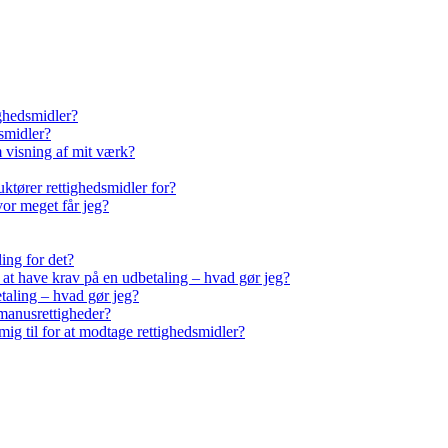
ighedsmidler?
smidler?
m visning af mit værk?
ktører rettighedsmidler for?
vor meget får jeg?
ling for det?
r at have krav på en udbetaling – hvad gør jeg?
taling – hvad gør jeg?
manusrettigheder?
ig til for at modtage rettighedsmidler?