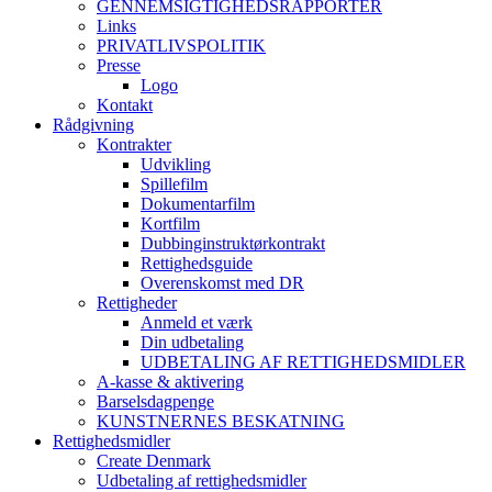
GENNEMSIGTIGHEDSRAPPORTER
Links
PRIVATLIVSPOLITIK
Presse
Logo
Kontakt
Rådgivning
Kontrakter
Udvikling
Spillefilm
Dokumentarfilm
Kortfilm
Dubbinginstruktørkontrakt
Rettighedsguide
Overenskomst med DR
Rettigheder
Anmeld et værk
Din udbetaling
UDBETALING AF RETTIGHEDSMIDLER
A-kasse & aktivering
Barselsdagpenge
KUNSTNERNES BESKATNING
Rettighedsmidler
Create Denmark
Udbetaling af rettighedsmidler