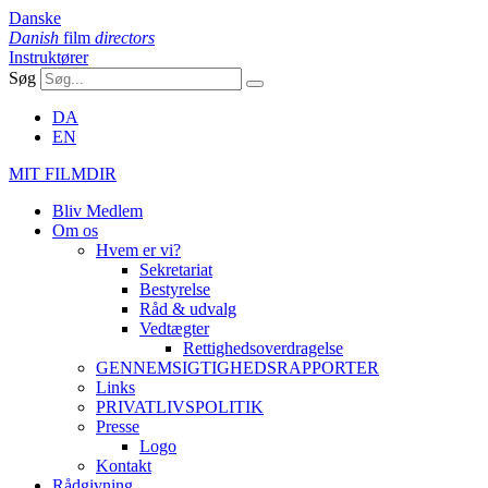
Danske
Danish
film
directors
Instruktører
Søg
DA
EN
MIT FILMDIR
Bliv Medlem
Om os
Hvem er vi?
Sekretariat
Bestyrelse
Råd & udvalg
Vedtægter
Rettighedsoverdragelse
GENNEMSIGTIGHEDSRAPPORTER
Links
PRIVATLIVSPOLITIK
Presse
Logo
Kontakt
Rådgivning