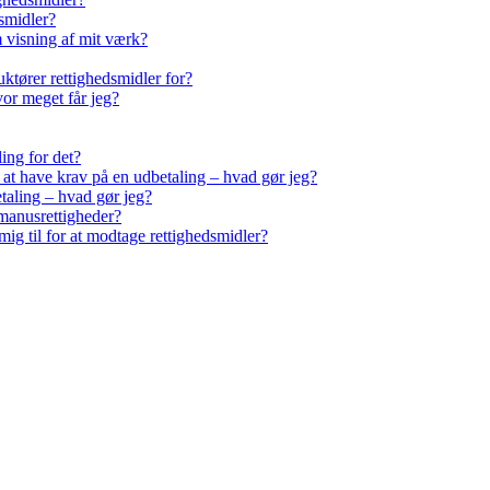
smidler?
m visning af mit værk?
ktører rettighedsmidler for?
vor meget får jeg?
ling for det?
r at have krav på en udbetaling – hvad gør jeg?
taling – hvad gør jeg?
manusrettigheder?
ig til for at modtage rettighedsmidler?