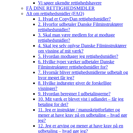
Vi søger ukendte rettighedshavere
FÅ DINE RETTIGHEDSMIDLER
Alt om rettighedsmidler (FAQ)
1. Hvad er CopyDan rettighedsmidler?
2. Hvorfor udbetaler Danske Filminstruktører
rettighedsmidler?
3. Skal man være medlem for at modtage
rettighedsmidler?
4. Skal jeg selv oplyse Danske Filminstruktører
om visning af mit værk?
5. Hvordan modtager jeg rettighedsmidler?
6. Hvilke typer værker udbetaler Danske
Filminstruktører rettighedsmidler for?
7. Hvornår bliver rettighedsmidlerne udbetalt og
hvor meget får jeg?
8. Hvilke indtægter giver de forskellige
visninger?
9. Hvordan beregner I udbetalingerne?
10. Mit værk er blevet vist i udlandet – får jeg
betaling for det?
11. Jeg er instruktør / manuskriptforfatter og
mener at have krav på en udbetaling – hvad gør
jeg?
12. Jeg er arving og mener at have krav på en
udbetaling – hvad gør jeg?