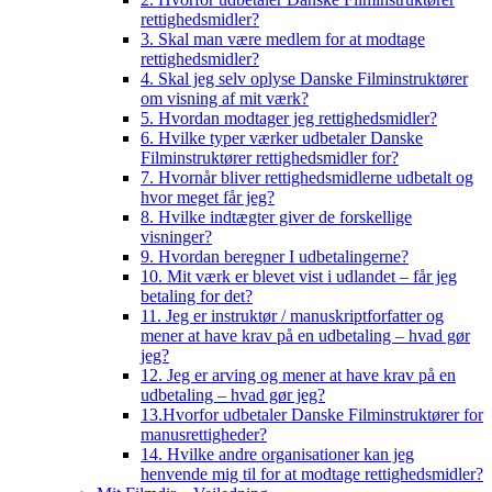
rettighedsmidler?
3. Skal man være medlem for at modtage
rettighedsmidler?
4. Skal jeg selv oplyse Danske Filminstruktører
om visning af mit værk?
5. Hvordan modtager jeg rettighedsmidler?
6. Hvilke typer værker udbetaler Danske
Filminstruktører rettighedsmidler for?
7. Hvornår bliver rettighedsmidlerne udbetalt og
hvor meget får jeg?
8. Hvilke indtægter giver de forskellige
visninger?
9. Hvordan beregner I udbetalingerne?
10. Mit værk er blevet vist i udlandet – får jeg
betaling for det?
11. Jeg er instruktør / manuskriptforfatter og
mener at have krav på en udbetaling – hvad gør
jeg?
12. Jeg er arving og mener at have krav på en
udbetaling – hvad gør jeg?
13.Hvorfor udbetaler Danske Filminstruktører for
manusrettigheder?
14. Hvilke andre organisationer kan jeg
henvende mig til for at modtage rettighedsmidler?