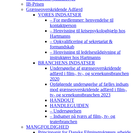
IB-Prisen
Grænseoverskridende Adfærd
VORES INDSATSER
– For medlemmer: henvendelse til
kontaktperson
– Henvisning til krisepsykologhjælp hos
Hartmanns
– Opkvalificering af sekretariat &
formandskab
– Henvisning til ledelsesrådgivning af
instruktører hos Hartmanns
BRANCHENS INDSATSER
Undersøgelse af grænseoverskridende
adfærd i film-, tv-, og scenekunstbranchen
2020
Opfølgende undersøgelse af fælles indsats
mod grænseoverskridende adfærd i film-,
tv- og scenekunstbranchen 2023
HANDOUT
HANDLEGUIDEN
– Undersøgelsen
– Indsatser på tværs af film-, tv- og
teaterbranchen
MANGFOLDIGHED
Princippapir for Danske Filminstruktørers arbejde