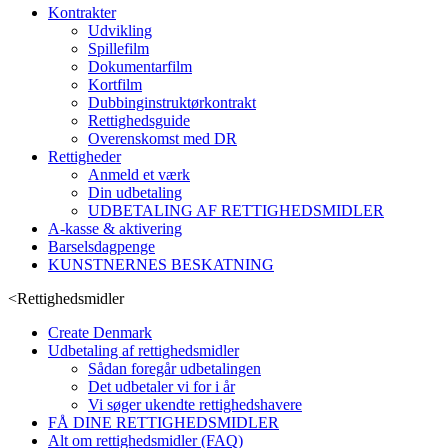
Kontrakter
Udvikling
Spillefilm
Dokumentarfilm
Kortfilm
Dubbinginstruktørkontrakt
Rettighedsguide
Overenskomst med DR
Rettigheder
Anmeld et værk
Din udbetaling
UDBETALING AF RETTIGHEDSMIDLER
A-kasse & aktivering
Barselsdagpenge
KUNSTNERNES BESKATNING
<
Rettighedsmidler
Create Denmark
Udbetaling af rettighedsmidler
Sådan foregår udbetalingen
Det udbetaler vi for i år
Vi søger ukendte rettighedshavere
FÅ DINE RETTIGHEDSMIDLER
Alt om rettighedsmidler (FAQ)