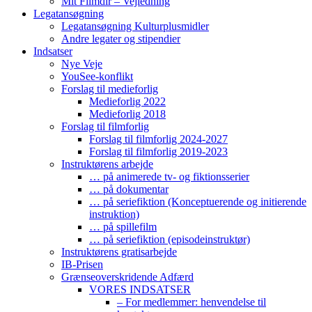
Mit Filmdir – Vejledning
Legatansøgning
Legatansøgning Kulturplusmidler
Andre legater og stipendier
Indsatser
Nye Veje
YouSee-konflikt
Forslag til medieforlig
Medieforlig 2022
Medieforlig 2018
Forslag til filmforlig
Forslag til filmforlig 2024-2027
Forslag til filmforlig 2019-2023
Instruktørens arbejde
… på animerede tv- og fiktionsserier
… på dokumentar
… på seriefiktion (Konceptuerende og initierende
instruktion)
… på spillefilm
… på seriefiktion (episodeinstruktør)
Instruktørens gratisarbejde
IB-Prisen
Grænseoverskridende Adfærd
VORES INDSATSER
– For medlemmer: henvendelse til