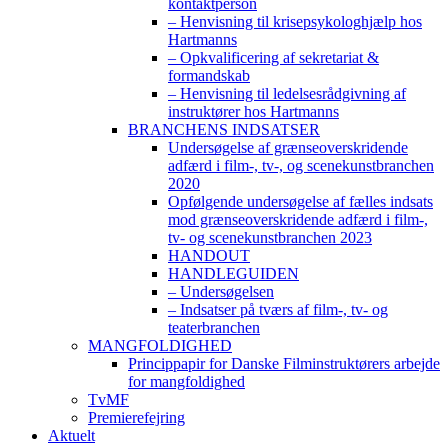
kontaktperson
– Henvisning til krisepsykologhjælp hos
Hartmanns
– Opkvalificering af sekretariat &
formandskab
– Henvisning til ledelsesrådgivning af
instruktører hos Hartmanns
BRANCHENS INDSATSER
Undersøgelse af grænseoverskridende
adfærd i film-, tv-, og scenekunstbranchen
2020
Opfølgende undersøgelse af fælles indsats
mod grænseoverskridende adfærd i film-,
tv- og scenekunstbranchen 2023
HANDOUT
HANDLEGUIDEN
– Undersøgelsen
– Indsatser på tværs af film-, tv- og
teaterbranchen
MANGFOLDIGHED
Princippapir for Danske Filminstruktørers arbejde
for mangfoldighed
TvMF
Premierefejring
Aktuelt