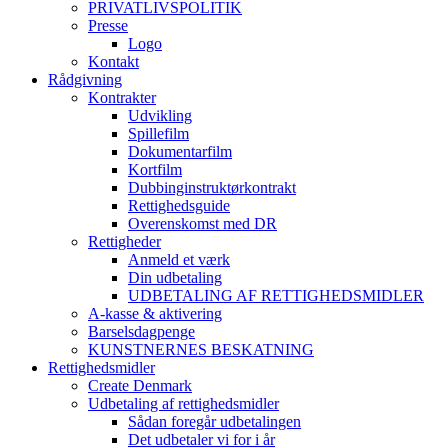
PRIVATLIVSPOLITIK
Presse
Logo
Kontakt
Rådgivning
Kontrakter
Udvikling
Spillefilm
Dokumentarfilm
Kortfilm
Dubbinginstruktørkontrakt
Rettighedsguide
Overenskomst med DR
Rettigheder
Anmeld et værk
Din udbetaling
UDBETALING AF RETTIGHEDSMIDLER
A-kasse & aktivering
Barselsdagpenge
KUNSTNERNES BESKATNING
Rettighedsmidler
Create Denmark
Udbetaling af rettighedsmidler
Sådan foregår udbetalingen
Det udbetaler vi for i år