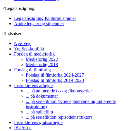
<
Legatansøgning
Legatansøgning Kulturplusmidler
Andre legater og stipendier
<
Indsatser
Nye Veje
YouSee-konflikt
Forslag til medieforlig
Medieforlig 2022
Medieforlig 2018
Forslag til filmforlig
Forslag til filmforlig 2024-2027
Forslag til filmforlig 2019-2023
Instruktørens arbejde
... på animerede tv- og fiktionsserier
... på dokumentar
... på seriefiktion (Konceptuerende og initierende
instruktion)
... på spillefilm
... på seriefiktion (episodeinstruktør)
Instruktørens gratisarbejde
IB-Prisen