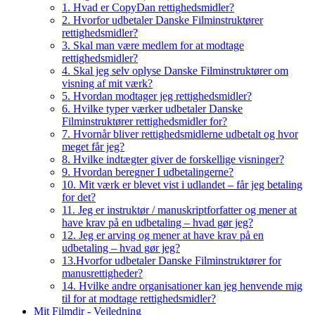
1. Hvad er CopyDan rettighedsmidler?
2. Hvorfor udbetaler Danske Filminstruktører
rettighedsmidler?
3. Skal man være medlem for at modtage
rettighedsmidler?
4. Skal jeg selv oplyse Danske Filminstruktører om
visning af mit værk?
5. Hvordan modtager jeg rettighedsmidler?
6. Hvilke typer værker udbetaler Danske
Filminstruktører rettighedsmidler for?
7. Hvornår bliver rettighedsmidlerne udbetalt og hvor
meget får jeg?
8. Hvilke indtægter giver de forskellige visninger?
9. Hvordan beregner I udbetalingerne?
10. Mit værk er blevet vist i udlandet – får jeg betaling
for det?
11. Jeg er instruktør / manuskriptforfatter og mener at
have krav på en udbetaling – hvad gør jeg?
12. Jeg er arving og mener at have krav på en
udbetaling – hvad gør jeg?
13.Hvorfor udbetaler Danske Filminstruktører for
manusrettigheder?
14. Hvilke andre organisationer kan jeg henvende mig
til for at modtage rettighedsmidler?
Mit Filmdir - Vejledning