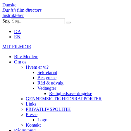
Danske
Danish
film
directors
Instruktører
Søg
DA
EN
MIT FILMDIR
Bliv Medlem
Om os
Hvem er vi?
Sekretariat
Bestyrelse
Råd & udvalg
Vedtægter
Rettighedsoverdragelse
GENNEMSIGTIGHEDSRAPPORTER
Links
PRIVATLIVSPOLITIK
Presse
Logo
Kontakt
Rådgivning