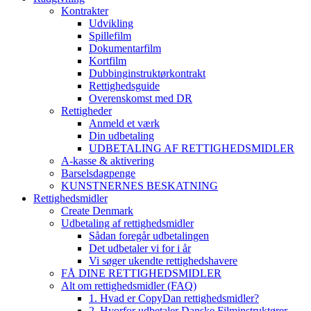
Kontrakter
Udvikling
Spillefilm
Dokumentarfilm
Kortfilm
Dubbinginstruktørkontrakt
Rettighedsguide
Overenskomst med DR
Rettigheder
Anmeld et værk
Din udbetaling
UDBETALING AF RETTIGHEDSMIDLER
A-kasse & aktivering
Barselsdagpenge
KUNSTNERNES BESKATNING
Rettighedsmidler
Create Denmark
Udbetaling af rettighedsmidler
Sådan foregår udbetalingen
Det udbetaler vi for i år
Vi søger ukendte rettighedshavere
FÅ DINE RETTIGHEDSMIDLER
Alt om rettighedsmidler (FAQ)
1. Hvad er CopyDan rettighedsmidler?
2. Hvorfor udbetaler Danske Filminstruktører