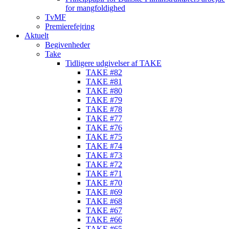
for mangfoldighed
TvMF
Premierefejring
Aktuelt
Begivenheder
Take
Tidligere udgivelser af TAKE
TAKE #82
TAKE #81
TAKE #80
TAKE #79
TAKE #78
TAKE #77
TAKE #76
TAKE #75
TAKE #74
TAKE #73
TAKE #72
TAKE #71
TAKE #70
TAKE #69
TAKE #68
TAKE #67
TAKE #66
TAKE #65