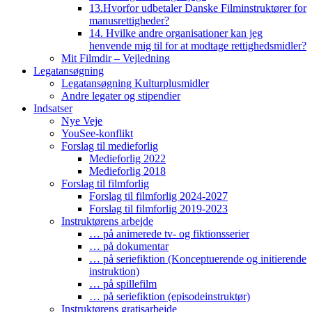
13.Hvorfor udbetaler Danske Filminstruktører for
manusrettigheder?
14. Hvilke andre organisationer kan jeg
henvende mig til for at modtage rettighedsmidler?
Mit Filmdir – Vejledning
Legatansøgning
Legatansøgning Kulturplusmidler
Andre legater og stipendier
Indsatser
Nye Veje
YouSee-konflikt
Forslag til medieforlig
Medieforlig 2022
Medieforlig 2018
Forslag til filmforlig
Forslag til filmforlig 2024-2027
Forslag til filmforlig 2019-2023
Instruktørens arbejde
… på animerede tv- og fiktionsserier
… på dokumentar
… på seriefiktion (Konceptuerende og initierende
instruktion)
… på spillefilm
… på seriefiktion (episodeinstruktør)
Instruktørens gratisarbejde