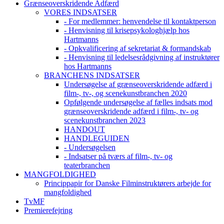
Grænseoverskridende Adfærd
VORES INDSATSER
- For medlemmer: henvendelse til kontaktperson
- Henvisning til krisepsykologhjælp hos
Hartmanns
- Opkvalificering af sekretariat & formandskab
- Henvisning til ledelsesrådgivning af instruktører
hos Hartmanns
BRANCHENS INDSATSER
Undersøgelse af grænseoverskridende adfærd i
film-, tv-, og scenekunstbranchen 2020
Opfølgende undersøgelse af fælles indsats mod
grænseoverskridende adfærd i film-, tv- og
scenekunstbranchen 2023
HANDOUT
HANDLEGUIDEN
- Undersøgelsen
- Indsatser på tværs af film-, tv- og
teaterbranchen
MANGFOLDIGHED
Princippapir for Danske Filminstruktørers arbejde for
mangfoldighed
TvMF
Premierefejring