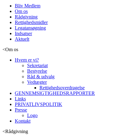
Bliv Medlem
Om os
Rådgivning
Rettighedsmidler
Legatansøgning
Indsatser
Aktuelt
<
Om os
Hvem er vi?
Sekretariat
Bestyrelse
Råd & udvalg
Vedtægter
Rettighedsoverdragelse
GENNEMSIGTIGHEDSRAPPORTER
Links
PRIVATLIVSPOLITIK
Presse
Logo
Kontakt
<
Rådgivning