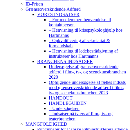
IB-Prisen
Grænseoverskridende Adfærd
VORES INDSATSER
– For medlemmer: henvendelse til
kontaktperson
– Henvisning til krisepsykologhjælp hos
Hartmanns
– Opkvalificering af sekretariat &
formandskab
– Henvisning til ledelsesrådgivning af
instruktører hos Hartmanns
BRANCHENS INDSATSER
Undersøgelse af grænseoverskridende
adfærd i film-, tv-, og scenekunstbranchen
2020
Opfølgende undersøgelse af fælles indsats
mod grænseoverskridende adfærd i film-,
tv- og scenekunstbranchen 2023
HANDOUT
HANDLEGUIDEN
– Undersøgelsen
– Indsatser på tværs af film-, tv- og
teaterbranchen
MANGFOLDIGHED
Princippapir for Danske Filminstruktørers arbejde