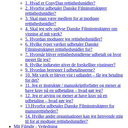
1. Hvad er CopyDan rettighedsmidler?
2. Hvorfor udbetaler Danske Filminstruktører
rettighedsmidler?
3. Skal man være medlem for at modtage
rettighedsmidler?
4. Skal jeg selv oplyse Danske Filminstruktører om
visning af mit værk?
5. Hvordan modtager jeg rettighedsmidler?
6. Hvilke typer værker udbetaler Danske
Filminstruktører rettighedsmidler for?
7. Hvornår bliver rettighedsmidlerne udbetalt og hvor
meget får jeg?
8. Hvilke indtægter giver de forskellige visninger?
9. Hvordan beregner I udbetalingerne?
10. Mit værk er blevet vist i udlandet – får jeg betaling
for det?
11. Jeg er instruktør / manuskriptforfatter og mener at
have krav på en udbetaling – hvad gør jeg?
12. Jeg er arving og mener at have krav på en
udbetaling – hvad gør jeg?
13.Hvorfor udbetaler Danske Filminstruktører for
manusrettigheder?
14. Hvilke andre organisationer kan jeg henvende mig
til for at modtage rettighedsmidler?
Mit Filmdir - Vejledning