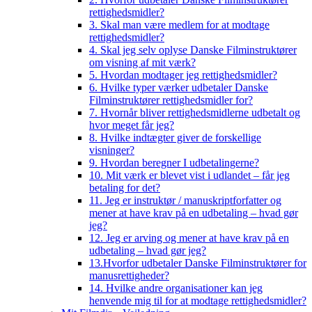
rettighedsmidler?
3. Skal man være medlem for at modtage
rettighedsmidler?
4. Skal jeg selv oplyse Danske Filminstruktører
om visning af mit værk?
5. Hvordan modtager jeg rettighedsmidler?
6. Hvilke typer værker udbetaler Danske
Filminstruktører rettighedsmidler for?
7. Hvornår bliver rettighedsmidlerne udbetalt og
hvor meget får jeg?
8. Hvilke indtægter giver de forskellige
visninger?
9. Hvordan beregner I udbetalingerne?
10. Mit værk er blevet vist i udlandet – får jeg
betaling for det?
11. Jeg er instruktør / manuskriptforfatter og
mener at have krav på en udbetaling – hvad gør
jeg?
12. Jeg er arving og mener at have krav på en
udbetaling – hvad gør jeg?
13.Hvorfor udbetaler Danske Filminstruktører for
manusrettigheder?
14. Hvilke andre organisationer kan jeg
henvende mig til for at modtage rettighedsmidler?