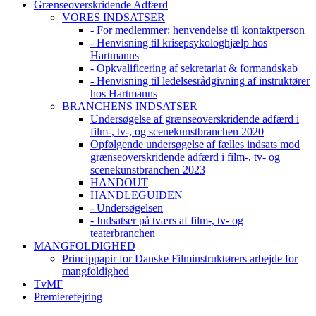
Grænseoverskridende Adfærd
VORES INDSATSER
- For medlemmer: henvendelse til kontaktperson
- Henvisning til krisepsykologhjælp hos
Hartmanns
- Opkvalificering af sekretariat & formandskab
- Henvisning til ledelsesrådgivning af instruktører
hos Hartmanns
BRANCHENS INDSATSER
Undersøgelse af grænseoverskridende adfærd i
film-, tv-, og scenekunstbranchen 2020
Opfølgende undersøgelse af fælles indsats mod
grænseoverskridende adfærd i film-, tv- og
scenekunstbranchen 2023
HANDOUT
HANDLEGUIDEN
- Undersøgelsen
- Indsatser på tværs af film-, tv- og
teaterbranchen
MANGFOLDIGHED
Princippapir for Danske Filminstruktørers arbejde for
mangfoldighed
TvMF
Premierefejring