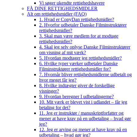
Vi søger ukendte rettighedshavere
FÅ DINE RETTIGHEDSMIDLER
Alt om rettighedsmidler (FAQ)
1. Hvad er CopyDan rettighedsmidler?
2. Hvorfor udbetaler Danske Filminstruktører
rettighedsmidler?
3. Skal man være medlem for at modtage
rettighedsmidler?
4. Skal jeg selv oplyse Danske Filminstruktører
om visning af mit værk?
5. Hvordan modtager jeg rettighedsmidler?
6. Hvilke typer værker udbetaler Danske
Filminstruktører rettighedsmidler for?
7. Hvornår bliver rettighedsmidlerne udbetalt og
hvor meget får jeg?
8. Hvilke indtægter giver de forskellige
visninger?
9. Hvordan beregner I udbetalingerne?
10. Mit værk er blevet vist i udlandet – får jeg
betaling for det?
11. Jeg er instruktør / manuskriptforfatter og
mener at have krav på en udbetaling – hvad gør
jeg?
12. Jeg er arving og mener at have krav på en
udbetaling – hvad gør jeg?