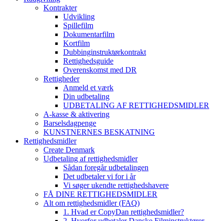
Kontrakter
Udvikling
Spillefilm
Dokumentarfilm
Kortfilm
Dubbinginstruktørkontrakt
Rettighedsguide
Overenskomst med DR
Rettigheder
Anmeld et værk
Din udbetaling
UDBETALING AF RETTIGHEDSMIDLER
A-kasse & aktivering
Barselsdagpenge
KUNSTNERNES BESKATNING
Rettighedsmidler
Create Denmark
Udbetaling af rettighedsmidler
Sådan foregår udbetalingen
Det udbetaler vi for i år
Vi søger ukendte rettighedshavere
FÅ DINE RETTIGHEDSMIDLER
Alt om rettighedsmidler (FAQ)
1. Hvad er CopyDan rettighedsmidler?
2. Hvorfor udbetaler Danske Filminstruktører