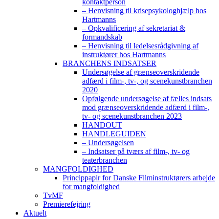
kontaktperson
– Henvisning til krisepsykologhjælp hos
Hartmanns
– Opkvalificering af sekretariat &
formandskab
– Henvisning til ledelsesrådgivning af
instruktører hos Hartmanns
BRANCHENS INDSATSER
Undersøgelse af grænseoverskridende
adfærd i film-, tv-, og scenekunstbranchen
2020
Opfølgende undersøgelse af fælles indsats
mod grænseoverskridende adfærd i film-,
tv- og scenekunstbranchen 2023
HANDOUT
HANDLEGUIDEN
– Undersøgelsen
– Indsatser på tværs af film-, tv- og
teaterbranchen
MANGFOLDIGHED
Princippapir for Danske Filminstruktørers arbejde
for mangfoldighed
TvMF
Premierefejring
Aktuelt