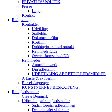
PRIVATLIVSPOLITIK
Presse
Logo
Kontakt
Rådgivning
Kontrakter
Udvikling
Spillefilm
Dokumentarfilm
Kortfilm
Dubbinginstruktørkontrakt
Rettighedsguide
Overenskomst med DR
Rettigheder
Anmeld et værk
Din udbetaling
UDBETALING AF RETTIGHEDSMIDLER
A-kasse & aktivering
Barselsdagpenge
KUNSTNERNES BESKATNING
Rettighedsmidler
Create Denmark
Udbetaling af rettighedsmidler
Sådan foregår udbetalingen
Det udbetaler vi for i år