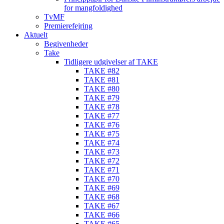
for mangfoldighed
TvMF
Premierefejring
Aktuelt
Begivenheder
Take
Tidligere udgivelser af TAKE
TAKE #82
TAKE #81
TAKE #80
TAKE #79
TAKE #78
TAKE #77
TAKE #76
TAKE #75
TAKE #74
TAKE #73
TAKE #72
TAKE #71
TAKE #70
TAKE #69
TAKE #68
TAKE #67
TAKE #66
TAKE #65