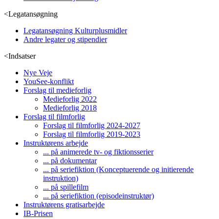
<
Legatansøgning
Legatansøgning Kulturplusmidler
Andre legater og stipendier
<
Indsatser
Nye Veje
YouSee-konflikt
Forslag til medieforlig
Medieforlig 2022
Medieforlig 2018
Forslag til filmforlig
Forslag til filmforlig 2024-2027
Forslag til filmforlig 2019-2023
Instruktørens arbejde
... på animerede tv- og fiktionsserier
... på dokumentar
... på seriefiktion (Konceptuerende og initierende
instruktion)
... på spillefilm
... på seriefiktion (episodeinstruktør)
Instruktørens gratisarbejde
IB-Prisen