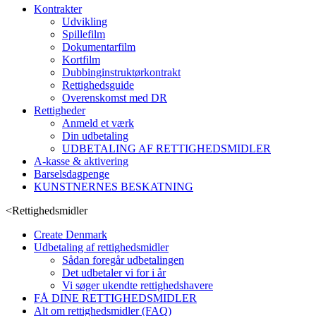
Kontrakter
Udvikling
Spillefilm
Dokumentarfilm
Kortfilm
Dubbinginstruktørkontrakt
Rettighedsguide
Overenskomst med DR
Rettigheder
Anmeld et værk
Din udbetaling
UDBETALING AF RETTIGHEDSMIDLER
A-kasse & aktivering
Barselsdagpenge
KUNSTNERNES BESKATNING
<
Rettighedsmidler
Create Denmark
Udbetaling af rettighedsmidler
Sådan foregår udbetalingen
Det udbetaler vi for i år
Vi søger ukendte rettighedshavere
FÅ DINE RETTIGHEDSMIDLER
Alt om rettighedsmidler (FAQ)