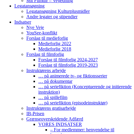
Mit Filmdir – Vejledning
Legatansøgning
Legatansøgning Kulturplusmidler
Andre legater og stipendier
Indsatser
Nye Veje
YouSee-konflikt
Forslag til medieforlig
Medieforlig 2022
Medieforlig 2018
Forslag til filmforlig
Forslag til filmforlig 2024-2027
Forslag til filmforlig 2019-2023
Instruktørens arbejde
… på animerede tv- og fiktionsserier
… på dokumentar
… på seriefiktion (Konceptuerende og initierende
instruktion)
… på spillefilm
… på seriefiktion (episodeinstruktør)
Instruktørens gratisarbejde
IB-Prisen
Grænseoverskridende Adfærd
VORES INDSATSER
– For medlemmer: henvendelse til