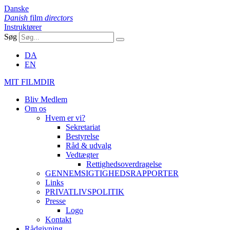
Danske
Danish
film
directors
Instruktører
Søg
DA
EN
MIT FILMDIR
Bliv Medlem
Om os
Hvem er vi?
Sekretariat
Bestyrelse
Råd & udvalg
Vedtægter
Rettighedsoverdragelse
GENNEMSIGTIGHEDSRAPPORTER
Links
PRIVATLIVSPOLITIK
Presse
Logo
Kontakt
Rådgivning