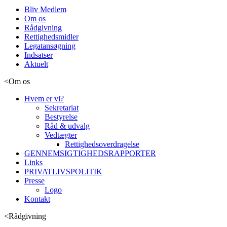
Bliv Medlem
Om os
Rådgivning
Rettighedsmidler
Legatansøgning
Indsatser
Aktuelt
<
Om os
Hvem er vi?
Sekretariat
Bestyrelse
Råd & udvalg
Vedtægter
Rettighedsoverdragelse
GENNEMSIGTIGHEDSRAPPORTER
Links
PRIVATLIVSPOLITIK
Presse
Logo
Kontakt
<
Rådgivning