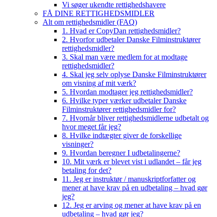
Vi søger ukendte rettighedshavere
FÅ DINE RETTIGHEDSMIDLER
Alt om rettighedsmidler (FAQ)
1. Hvad er CopyDan rettighedsmidler?
2. Hvorfor udbetaler Danske Filminstruktører
rettighedsmidler?
3. Skal man være medlem for at modtage
rettighedsmidler?
4. Skal jeg selv oplyse Danske Filminstruktører
om visning af mit værk?
5. Hvordan modtager jeg rettighedsmidler?
6. Hvilke typer værker udbetaler Danske
Filminstruktører rettighedsmidler for?
7. Hvornår bliver rettighedsmidlerne udbetalt og
hvor meget får jeg?
8. Hvilke indtægter giver de forskellige
visninger?
9. Hvordan beregner I udbetalingerne?
10. Mit værk er blevet vist i udlandet – får jeg
betaling for det?
11. Jeg er instruktør / manuskriptforfatter og
mener at have krav på en udbetaling – hvad gør
jeg?
12. Jeg er arving og mener at have krav på en
udbetaling – hvad gør jeg?