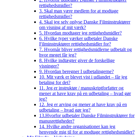
rettighedsmidler?
3. Skal man være medlem for at modtage
rettighedsmidler?
4. Skal jeg selv oplyse Danske Filminstruktører
om visning af mit værk?
5. Hvordan modtager jeg rettighedsmidler?
6. Hvilke typer værker udbetaler Danske
Filminstruktører rettighedsmidler for?
7. Hvornår bliver rettighedsmidlerne udbetalt og
hvor meget får jeg?
8. Hvilke indtægter giver de forskellige
visninger?
9. Hvordan beregner I udbetalingerne?
10. Mit værk er blevet vist i udlandet – får jeg
betaling for det?
11. Jeg er instruktør / manuskriptforfatter og
mener at have krav på en udbetaling – hvad gør
jeg?
12. Jeg er arving og mener at have krav på en
udbetaling – hvad gør jeg?
13.Hvorfor udbetaler Danske Filminstruktører for
manusrettigheder?
14. Hvilke andre organisationer kan jeg
henvende mig til for at modtage rettighedsmidler?