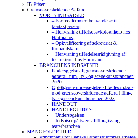
IB-Prisen
Grænseoverskridende Adfærd
VORES INDSATSER
– For medlemmer: henvendelse til
kontaktperson
– Henvisning til krisepsykologhjælp hos
Hartmanns
– Opkvalificering af sekretariat &
formandskab
– Henvisning til ledelsesrådgivning af
instruktører hos Hartmanns
BRANCHENS INDSATSER
Undersøgelse af grænseoverskridende
adfærd i film-, tv-, og scenekunstbranchen
2020
Opfølgende undersøgelse af fælles indsats
mod grænseoverskridende adfærd i film-,
tv- og scenekunstbranchen 2023
HANDOUT
HANDLEGUIDEN
– Undersøgelsen
– Indsatser på tværs af film-, tv- og
teaterbranchen
MANGFOLDIGHED
Princippapir for Danske Filminstruktørers arbejde