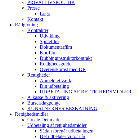
PRIVATLIVSPOLITIK
Presse
Logo
Kontakt
Rådgivning
Kontrakter
Udvikling
Spillefilm
Dokumentarfilm
Kortfilm
Dubbinginstruktørkontrakt
Rettighedsguide
Overenskomst med DR
Rettigheder
Anmeld et værk
Din udbetaling
UDBETALING AF RETTIGHEDSMIDLER
A-kasse & aktivering
Barselsdagpenge
KUNSTNERNES BESKATNING
Rettighedsmidler
Create Denmark
Udbetaling af rettighedsmidler
Sådan foregår udbetalingen
Det udbetaler vi for i år