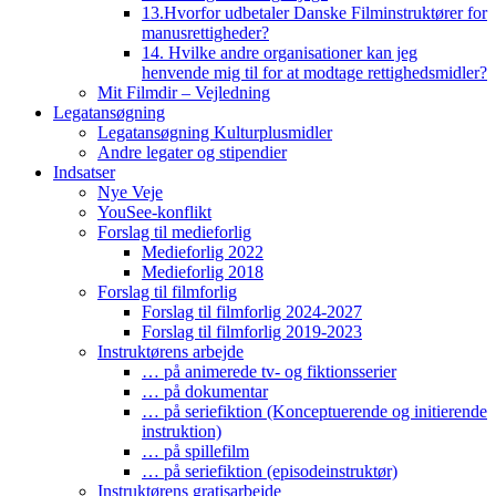
13.Hvorfor udbetaler Danske Filminstruktører for
manusrettigheder?
14. Hvilke andre organisationer kan jeg
henvende mig til for at modtage rettighedsmidler?
Mit Filmdir – Vejledning
Legatansøgning
Legatansøgning Kulturplusmidler
Andre legater og stipendier
Indsatser
Nye Veje
YouSee-konflikt
Forslag til medieforlig
Medieforlig 2022
Medieforlig 2018
Forslag til filmforlig
Forslag til filmforlig 2024-2027
Forslag til filmforlig 2019-2023
Instruktørens arbejde
… på animerede tv- og fiktionsserier
… på dokumentar
… på seriefiktion (Konceptuerende og initierende
instruktion)
… på spillefilm
… på seriefiktion (episodeinstruktør)
Instruktørens gratisarbejde