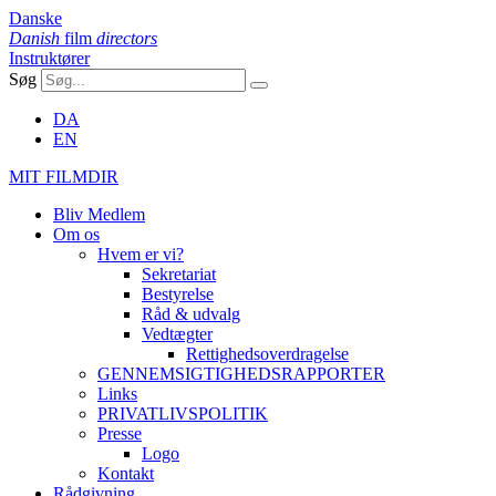
Danske
Danish
film
directors
Instruktører
Søg
DA
EN
MIT FILMDIR
Bliv Medlem
Om os
Hvem er vi?
Sekretariat
Bestyrelse
Råd & udvalg
Vedtægter
Rettighedsoverdragelse
GENNEMSIGTIGHEDSRAPPORTER
Links
PRIVATLIVSPOLITIK
Presse
Logo
Kontakt
Rådgivning