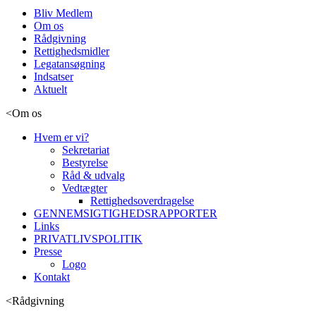
Bliv Medlem
Om os
Rådgivning
Rettighedsmidler
Legatansøgning
Indsatser
Aktuelt
<
Om os
Hvem er vi?
Sekretariat
Bestyrelse
Råd & udvalg
Vedtægter
Rettighedsoverdragelse
GENNEMSIGTIGHEDSRAPPORTER
Links
PRIVATLIVSPOLITIK
Presse
Logo
Kontakt
<
Rådgivning