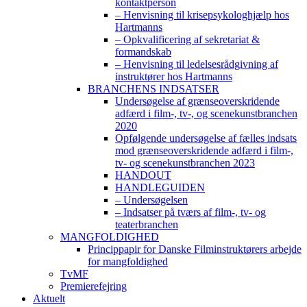
kontaktperson
– Henvisning til krisepsykologhjælp hos
Hartmanns
– Opkvalificering af sekretariat &
formandskab
– Henvisning til ledelsesrådgivning af
instruktører hos Hartmanns
BRANCHENS INDSATSER
Undersøgelse af grænseoverskridende
adfærd i film-, tv-, og scenekunstbranchen
2020
Opfølgende undersøgelse af fælles indsats
mod grænseoverskridende adfærd i film-,
tv- og scenekunstbranchen 2023
HANDOUT
HANDLEGUIDEN
– Undersøgelsen
– Indsatser på tværs af film-, tv- og
teaterbranchen
MANGFOLDIGHED
Princippapir for Danske Filminstruktørers arbejde
for mangfoldighed
TvMF
Premierefejring
Aktuelt