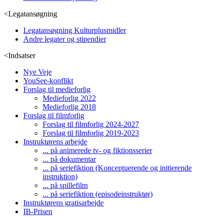
<
Legatansøgning
Legatansøgning Kulturplusmidler
Andre legater og stipendier
<
Indsatser
Nye Veje
YouSee-konflikt
Forslag til medieforlig
Medieforlig 2022
Medieforlig 2018
Forslag til filmforlig
Forslag til filmforlig 2024-2027
Forslag til filmforlig 2019-2023
Instruktørens arbejde
... på animerede tv- og fiktionsserier
... på dokumentar
... på seriefiktion (Konceptuerende og initierende
instruktion)
... på spillefilm
... på seriefiktion (episodeinstruktør)
Instruktørens gratisarbejde
IB-Prisen