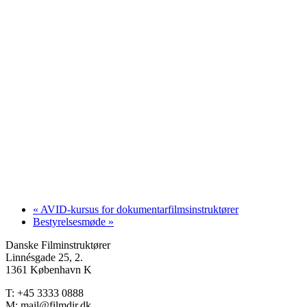
«
AVID-kursus for dokumentarfilmsinstruktører
Bestyrelsesmøde
»
Danske Filminstruktører
Linnésgade 25, 2.
1361 København K
T: +45 3333 0888
M: mail@filmdir.dk