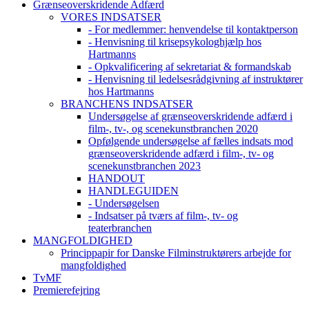
Grænseoverskridende Adfærd
VORES INDSATSER
- For medlemmer: henvendelse til kontaktperson
- Henvisning til krisepsykologhjælp hos
Hartmanns
- Opkvalificering af sekretariat & formandskab
- Henvisning til ledelsesrådgivning af instruktører
hos Hartmanns
BRANCHENS INDSATSER
Undersøgelse af grænseoverskridende adfærd i
film-, tv-, og scenekunstbranchen 2020
Opfølgende undersøgelse af fælles indsats mod
grænseoverskridende adfærd i film-, tv- og
scenekunstbranchen 2023
HANDOUT
HANDLEGUIDEN
- Undersøgelsen
- Indsatser på tværs af film-, tv- og
teaterbranchen
MANGFOLDIGHED
Princippapir for Danske Filminstruktørers arbejde for
mangfoldighed
TvMF
Premierefejring