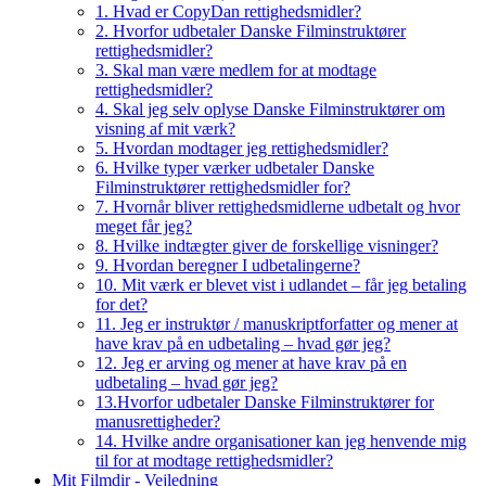
1. Hvad er CopyDan rettighedsmidler?
2. Hvorfor udbetaler Danske Filminstruktører
rettighedsmidler?
3. Skal man være medlem for at modtage
rettighedsmidler?
4. Skal jeg selv oplyse Danske Filminstruktører om
visning af mit værk?
5. Hvordan modtager jeg rettighedsmidler?
6. Hvilke typer værker udbetaler Danske
Filminstruktører rettighedsmidler for?
7. Hvornår bliver rettighedsmidlerne udbetalt og hvor
meget får jeg?
8. Hvilke indtægter giver de forskellige visninger?
9. Hvordan beregner I udbetalingerne?
10. Mit værk er blevet vist i udlandet – får jeg betaling
for det?
11. Jeg er instruktør / manuskriptforfatter og mener at
have krav på en udbetaling – hvad gør jeg?
12. Jeg er arving og mener at have krav på en
udbetaling – hvad gør jeg?
13.Hvorfor udbetaler Danske Filminstruktører for
manusrettigheder?
14. Hvilke andre organisationer kan jeg henvende mig
til for at modtage rettighedsmidler?
Mit Filmdir - Vejledning