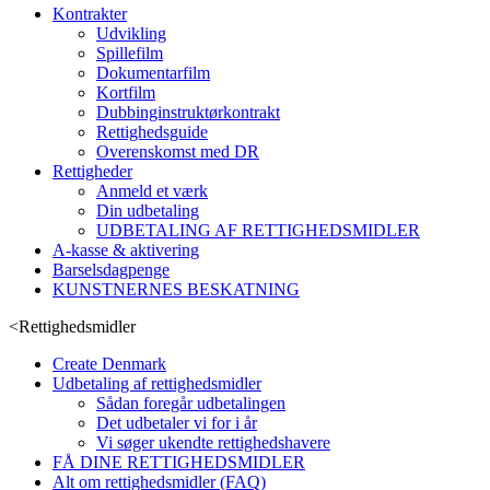
Kontrakter
Udvikling
Spillefilm
Dokumentarfilm
Kortfilm
Dubbinginstruktørkontrakt
Rettighedsguide
Overenskomst med DR
Rettigheder
Anmeld et værk
Din udbetaling
UDBETALING AF RETTIGHEDSMIDLER
A-kasse & aktivering
Barselsdagpenge
KUNSTNERNES BESKATNING
<
Rettighedsmidler
Create Denmark
Udbetaling af rettighedsmidler
Sådan foregår udbetalingen
Det udbetaler vi for i år
Vi søger ukendte rettighedshavere
FÅ DINE RETTIGHEDSMIDLER
Alt om rettighedsmidler (FAQ)