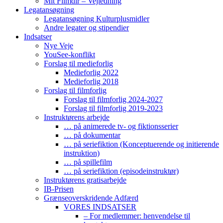
Mit Filmdir – Vejledning
Legatansøgning
Legatansøgning Kulturplusmidler
Andre legater og stipendier
Indsatser
Nye Veje
YouSee-konflikt
Forslag til medieforlig
Medieforlig 2022
Medieforlig 2018
Forslag til filmforlig
Forslag til filmforlig 2024-2027
Forslag til filmforlig 2019-2023
Instruktørens arbejde
… på animerede tv- og fiktionsserier
… på dokumentar
… på seriefiktion (Konceptuerende og initierende
instruktion)
… på spillefilm
… på seriefiktion (episodeinstruktør)
Instruktørens gratisarbejde
IB-Prisen
Grænseoverskridende Adfærd
VORES INDSATSER
– For medlemmer: henvendelse til