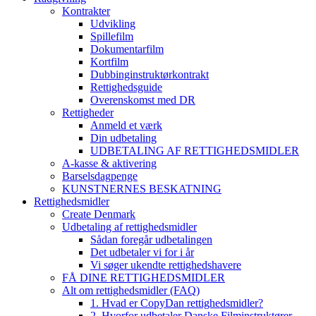
Kontrakter
Udvikling
Spillefilm
Dokumentarfilm
Kortfilm
Dubbinginstruktørkontrakt
Rettighedsguide
Overenskomst med DR
Rettigheder
Anmeld et værk
Din udbetaling
UDBETALING AF RETTIGHEDSMIDLER
A-kasse & aktivering
Barselsdagpenge
KUNSTNERNES BESKATNING
Rettighedsmidler
Create Denmark
Udbetaling af rettighedsmidler
Sådan foregår udbetalingen
Det udbetaler vi for i år
Vi søger ukendte rettighedshavere
FÅ DINE RETTIGHEDSMIDLER
Alt om rettighedsmidler (FAQ)
1. Hvad er CopyDan rettighedsmidler?
2. Hvorfor udbetaler Danske Filminstruktører