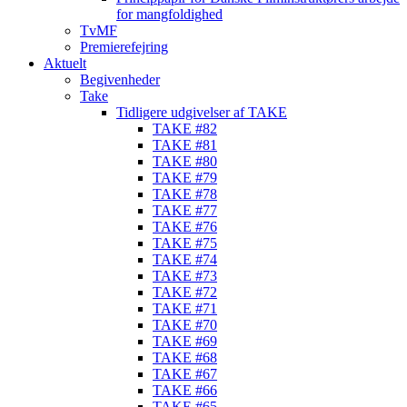
for mangfoldighed
TvMF
Premierefejring
Aktuelt
Begivenheder
Take
Tidligere udgivelser af TAKE
TAKE #82
TAKE #81
TAKE #80
TAKE #79
TAKE #78
TAKE #77
TAKE #76
TAKE #75
TAKE #74
TAKE #73
TAKE #72
TAKE #71
TAKE #70
TAKE #69
TAKE #68
TAKE #67
TAKE #66
TAKE #65