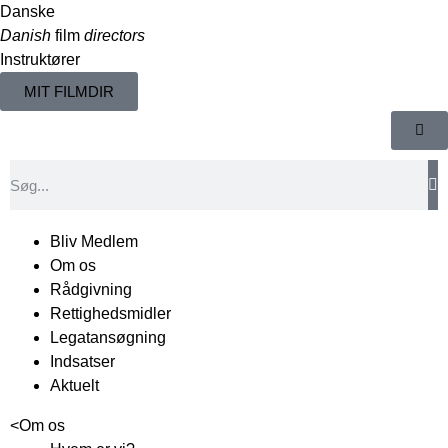
Danske
Danish
film
directors
Instruktører
MIT FILMDIR
Bliv Medlem
Om os
Rådgivning
Rettighedsmidler
Legatansøgning
Indsatser
Aktuelt
<
Om os