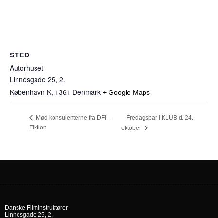
STED
Autorhuset
Linnésgade 25, 2.
København K
,
1361
Denmark
+ Google Maps
Fredagsbar i KLUB d. 24.
Mød konsulenterne fra DFI –
Fiktion
oktober
Danske Filminstruktører
Linnésgade 25, 2.