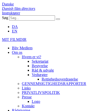
Danske
Danish
film
directors
Instruktører
Søg
DA
EN
MIT FILMDIR
Bliv Medlem
Om os
Hvem er vi?
Sekretariat
Bestyrelse
Råd & udvalg
Vedtægter
Rettighedsoverdragelse
GENNEMSIGTIGHEDSRAPPORTER
Links
PRIVATLIVSPOLITIK
Presse
Logo
Kontakt
Rådgivning