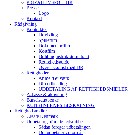
PRIVATLIVSPOLITIK
Presse
Logo
Kontakt
Rådgivning
Kontrakter
Udvikling
Spillefilm
Dokumentarfilm
Kortfilm
Dubbinginstruktørkontrakt
Rettighedsguide
Overenskomst med DR
Rettigheder
Anmeld et værk
Din udbetaling
UDBETALING AF RETTIGHEDSMIDLER
A-kasse & aktivering
Barselsdagpenge
KUNSTNERNES BESKATNING
Rettighedsmidler
Create Denmark
Udbetaling af rettighedsmidler
Sådan foregår udbetalingen
Det udbetaler vi for i år