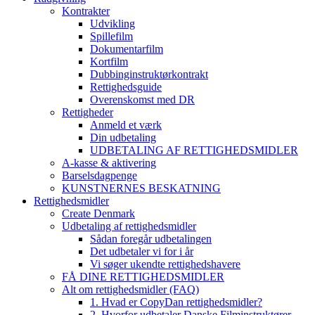
Kontrakter
Udvikling
Spillefilm
Dokumentarfilm
Kortfilm
Dubbinginstruktørkontrakt
Rettighedsguide
Overenskomst med DR
Rettigheder
Anmeld et værk
Din udbetaling
UDBETALING AF RETTIGHEDSMIDLER
A-kasse & aktivering
Barselsdagpenge
KUNSTNERNES BESKATNING
Rettighedsmidler
Create Denmark
Udbetaling af rettighedsmidler
Sådan foregår udbetalingen
Det udbetaler vi for i år
Vi søger ukendte rettighedshavere
FÅ DINE RETTIGHEDSMIDLER
Alt om rettighedsmidler (FAQ)
1. Hvad er CopyDan rettighedsmidler?
2. Hvorfor udbetaler Danske Filminstruktører