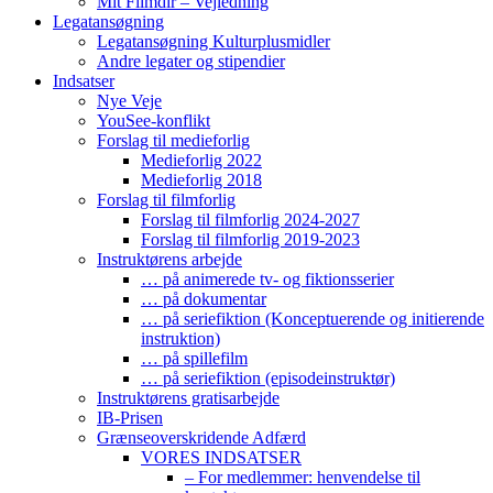
Mit Filmdir – Vejledning
Legatansøgning
Legatansøgning Kulturplusmidler
Andre legater og stipendier
Indsatser
Nye Veje
YouSee-konflikt
Forslag til medieforlig
Medieforlig 2022
Medieforlig 2018
Forslag til filmforlig
Forslag til filmforlig 2024-2027
Forslag til filmforlig 2019-2023
Instruktørens arbejde
… på animerede tv- og fiktionsserier
… på dokumentar
… på seriefiktion (Konceptuerende og initierende
instruktion)
… på spillefilm
… på seriefiktion (episodeinstruktør)
Instruktørens gratisarbejde
IB-Prisen
Grænseoverskridende Adfærd
VORES INDSATSER
– For medlemmer: henvendelse til