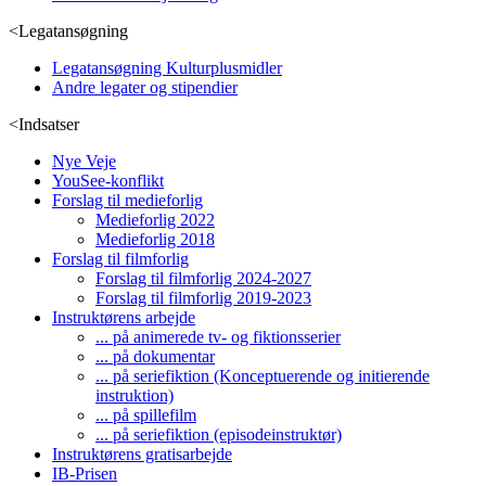
<
Legatansøgning
Legatansøgning Kulturplusmidler
Andre legater og stipendier
<
Indsatser
Nye Veje
YouSee-konflikt
Forslag til medieforlig
Medieforlig 2022
Medieforlig 2018
Forslag til filmforlig
Forslag til filmforlig 2024-2027
Forslag til filmforlig 2019-2023
Instruktørens arbejde
... på animerede tv- og fiktionsserier
... på dokumentar
... på seriefiktion (Konceptuerende og initierende
instruktion)
... på spillefilm
... på seriefiktion (episodeinstruktør)
Instruktørens gratisarbejde
IB-Prisen