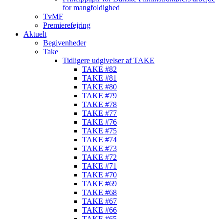
for mangfoldighed
TvMF
Premierefejring
Aktuelt
Begivenheder
Take
Tidligere udgivelser af TAKE
TAKE #82
TAKE #81
TAKE #80
TAKE #79
TAKE #78
TAKE #77
TAKE #76
TAKE #75
TAKE #74
TAKE #73
TAKE #72
TAKE #71
TAKE #70
TAKE #69
TAKE #68
TAKE #67
TAKE #66
TAKE #65