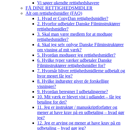
Vi søger ukendte rettighedshavere
FÅ DINE RETTIGHEDSMIDLER
Alt om rettighedsmidler (FAQ)
1. Hvad er CopyDan rettighedsmidler?
2. Hvorfor udbetaler Danske Filminstruktører
rettighedsmidler?
3. Skal man være medlem for at modtage
rettighedsmidler?
4. Skal jeg selv oplyse Danske Filminstruktører
om visning af mit værk?
5. Hvordan modtager jeg rettighedsmidler?
6. Hvilke typer værker udbetaler Danske
Filminstruktører rettighedsmidler for?
7. Hvornår bliver rettighedsmidlerne udbetalt og
hvor meget får jeg?
8. Hvilke indtægter giver de forskellige
visninger?
9. Hvordan beregner I udbetalingerne?
10. Mit værk er blevet vist i udlandet – får jeg
betaling for det?
11. Jeg er instruktør / manuskriptforfatter og
mener at have krav på en udbetaling – hvad gør
jeg?
12. Jeg er arving og mener at have krav på en
udbetaling – hvad gør jeg?