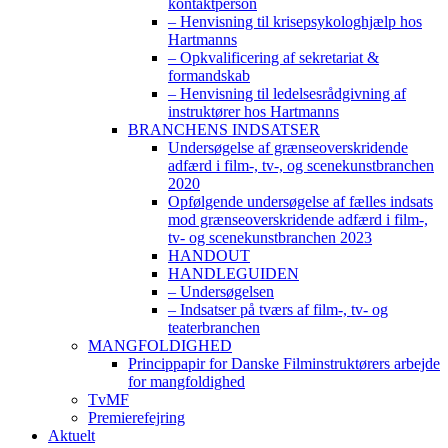
kontaktperson
– Henvisning til krisepsykologhjælp hos
Hartmanns
– Opkvalificering af sekretariat &
formandskab
– Henvisning til ledelsesrådgivning af
instruktører hos Hartmanns
BRANCHENS INDSATSER
Undersøgelse af grænseoverskridende
adfærd i film-, tv-, og scenekunstbranchen
2020
Opfølgende undersøgelse af fælles indsats
mod grænseoverskridende adfærd i film-,
tv- og scenekunstbranchen 2023
HANDOUT
HANDLEGUIDEN
– Undersøgelsen
– Indsatser på tværs af film-, tv- og
teaterbranchen
MANGFOLDIGHED
Princippapir for Danske Filminstruktørers arbejde
for mangfoldighed
TvMF
Premierefejring
Aktuelt