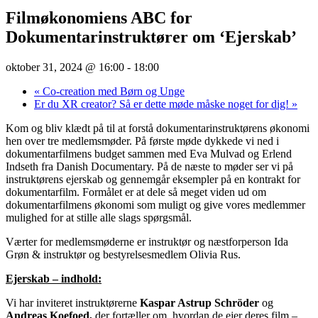
Filmøkonomiens ABC for
Dokumentarinstruktører om ‘Ejerskab’
oktober 31, 2024 @ 16:00
-
18:00
«
Co-creation med Børn og Unge
Er du XR creator? Så er dette møde måske noget for dig!
»
Kom og bliv klædt på til at forstå dokumentarinstruktørens økonomi
hen over tre medlemsmøder. På første møde dykkede vi ned i
dokumentarfilmens budget sammen med Eva Mulvad og Erlend
Indseth fra Danish Documentary. På de næste to møder ser vi på
instruktørens ejerskab og gennemgår eksempler på en kontrakt for
dokumentarfilm. Formålet er at dele så meget viden ud om
dokumentarfilmens økonomi som muligt og give vores medlemmer
mulighed for at stille alle slags spørgsmål.
Værter for medlemsmøderne er instruktør og næstforperson Ida
Grøn & instruktør og bestyrelsesmedlem Olivia Rus.
Ejerskab – indhold:
Vi har inviteret instruktørerne
Kaspar Astrup Schröder
og
Andreas Koefoed,
der fortæller om, hvordan de ejer deres film –