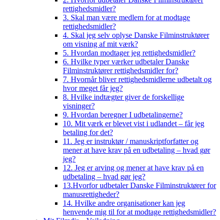
rettighedsmidler?
3. Skal man være medlem for at modtage
rettighedsmidler?
4. Skal jeg selv oplyse Danske Filminstruktører
om visning af mit værk?
5. Hvordan modtager jeg rettighedsmidler?
6. Hvilke typer værker udbetaler Danske
Filminstruktører rettighedsmidler for?
7. Hvornår bliver rettighedsmidlerne udbetalt og
hvor meget får jeg?
8. Hvilke indtægter giver de forskellige
visninger?
9. Hvordan beregner I udbetalingerne?
10. Mit værk er blevet vist i udlandet – får jeg
betaling for det?
11. Jeg er instruktør / manuskriptforfatter og
mener at have krav på en udbetaling – hvad gør
jeg?
12. Jeg er arving og mener at have krav på en
udbetaling – hvad gør jeg?
13.Hvorfor udbetaler Danske Filminstruktører for
manusrettigheder?
14. Hvilke andre organisationer kan jeg
henvende mig til for at modtage rettighedsmidler?