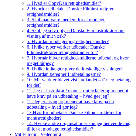
1. Hvad er CopyDan rettighedsmidler?
2. Hvorfor udbetaler Danske Filminstruktører
rettighedsmidler?
3. Skal man være medlem for at modtage
rettighedsmidler?
4. Skal jeg selv oplyse Danske Filminstruktører om
visning af mit værk?
5. Hvordan modtager jeg rettighedsmidler?
6. Hvilke typer værker udbetaler Danske
Filminstruktører rettighedsmidler for?
7. Hvornår bliver rettighedsmidlerne udbetalt og hvor
meget får jeg?
8. Hvilke indtægter giver de forskellige visninger?
9. Hvordan beregner I udbetalingerne?
10. Mit værk er blevet vist i udlandet – får jeg betaling
for det?
11. Jeg er instruktør / manuskriptforfatter og mener at
have krav på en udbetaling – hvad gør jeg?
12. Jeg er arving og mener at have krav på en
udbetaling – hvad gør jeg?
13.Hvorfor udbetaler Danske Filminstruktører for
manusrettigheder?
14. Hvilke andre organisationer kan jeg henvende mig
til for at modtage rettighedsmidler?
Mit Filmdir - Vejledning