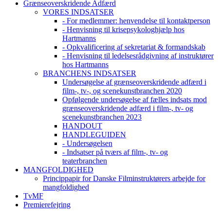
Grænseoverskridende Adfærd
VORES INDSATSER
- For medlemmer: henvendelse til kontaktperson
- Henvisning til krisepsykologhjælp hos
Hartmanns
- Opkvalificering af sekretariat & formandskab
- Henvisning til ledelsesrådgivning af instruktører
hos Hartmanns
BRANCHENS INDSATSER
Undersøgelse af grænseoverskridende adfærd i
film-, tv-, og scenekunstbranchen 2020
Opfølgende undersøgelse af fælles indsats mod
grænseoverskridende adfærd i film-, tv- og
scenekunstbranchen 2023
HANDOUT
HANDLEGUIDEN
- Undersøgelsen
- Indsatser på tværs af film-, tv- og
teaterbranchen
MANGFOLDIGHED
Princippapir for Danske Filminstruktørers arbejde for
mangfoldighed
TvMF
Premierefejring