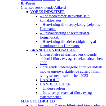
IB-Prisen
Grænseoverskridende Adfærd
VORES INDSATSER
– For medlemmer: henvendelse til
kontaktperson
– Henvisning til krisepsykologhjælp hos
Hartmanns
– Opkvalificering af sekretariat &
formandskab
– Henvisning til ledelsesrådgivning af
instruktører hos Hartmanns
BRANCHENS INDSATSER
Undersøgelse af grænseoverskridende
adfærd i film-, tv-, og scenekunstbranchen
2020
Opfølgende undersøgelse af fælles indsats
mod grænseoverskridende adfærd i film-,
tv- og scenekunstbranchen 2023
HANDOUT
HANDLEGUIDEN
– Undersøgelsen
– Indsatser på tværs af film-, tv- og
teaterbranchen
MANGFOLDIGHED
Princippapir for Danske Filminstruktørers arbejde