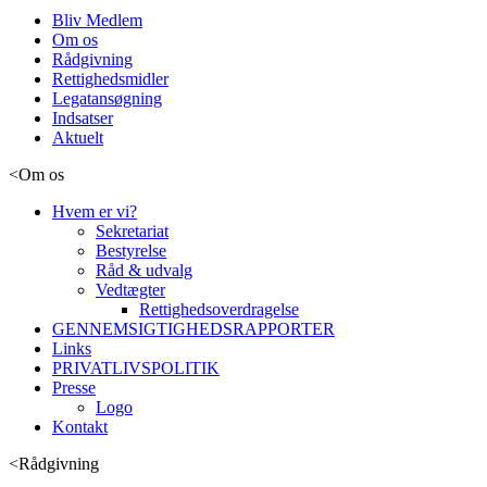
Bliv Medlem
Om os
Rådgivning
Rettighedsmidler
Legatansøgning
Indsatser
Aktuelt
<
Om os
Hvem er vi?
Sekretariat
Bestyrelse
Råd & udvalg
Vedtægter
Rettighedsoverdragelse
GENNEMSIGTIGHEDSRAPPORTER
Links
PRIVATLIVSPOLITIK
Presse
Logo
Kontakt
<
Rådgivning