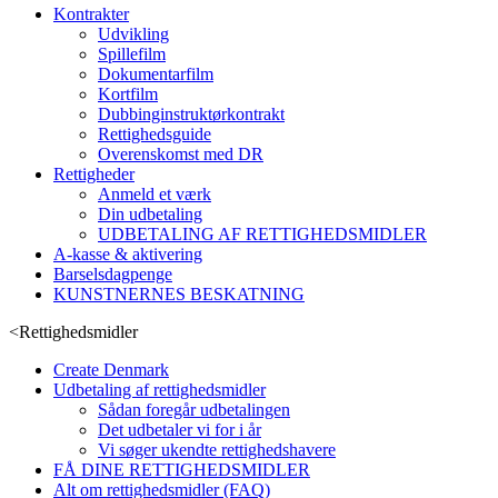
Kontrakter
Udvikling
Spillefilm
Dokumentarfilm
Kortfilm
Dubbinginstruktørkontrakt
Rettighedsguide
Overenskomst med DR
Rettigheder
Anmeld et værk
Din udbetaling
UDBETALING AF RETTIGHEDSMIDLER
A-kasse & aktivering
Barselsdagpenge
KUNSTNERNES BESKATNING
<
Rettighedsmidler
Create Denmark
Udbetaling af rettighedsmidler
Sådan foregår udbetalingen
Det udbetaler vi for i år
Vi søger ukendte rettighedshavere
FÅ DINE RETTIGHEDSMIDLER
Alt om rettighedsmidler (FAQ)