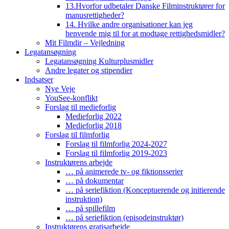
13.Hvorfor udbetaler Danske Filminstruktører for
manusrettigheder?
14. Hvilke andre organisationer kan jeg
henvende mig til for at modtage rettighedsmidler?
Mit Filmdir – Vejledning
Legatansøgning
Legatansøgning Kulturplusmidler
Andre legater og stipendier
Indsatser
Nye Veje
YouSee-konflikt
Forslag til medieforlig
Medieforlig 2022
Medieforlig 2018
Forslag til filmforlig
Forslag til filmforlig 2024-2027
Forslag til filmforlig 2019-2023
Instruktørens arbejde
… på animerede tv- og fiktionsserier
… på dokumentar
… på seriefiktion (Konceptuerende og initierende
instruktion)
… på spillefilm
… på seriefiktion (episodeinstruktør)
Instruktørens gratisarbejde