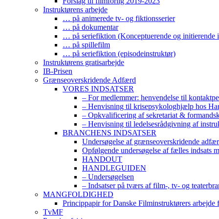
Forslag til filmforlig 2019-2023
Instruktørens arbejde
… på animerede tv- og fiktionsserier
… på dokumentar
… på seriefiktion (Konceptuerende og initierende i
… på spillefilm
… på seriefiktion (episodeinstruktør)
Instruktørens gratisarbejde
IB-Prisen
Grænseoverskridende Adfærd
VORES INDSATSER
– For medlemmer: henvendelse til kontaktp
– Henvisning til krisepsykologhjælp hos H
– Opkvalificering af sekretariat & formands
– Henvisning til ledelsesrådgivning af instr
BRANCHENS INDSATSER
Undersøgelse af grænseoverskridende adfærd
Opfølgende undersøgelse af fælles indsats 
HANDOUT
HANDLEGUIDEN
– Undersøgelsen
– Indsatser på tværs af film-, tv- og teaterbr
MANGFOLDIGHED
Princippapir for Danske Filminstruktørers arbejde
TvMF