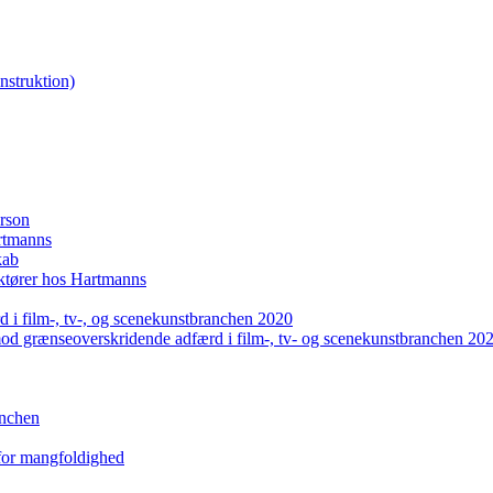
nstruktion)
erson
artmanns
kab
uktører hos Hartmanns
 i film-, tv-, og scenekunstbranchen 2020
mod grænseoverskridende adfærd i film-, tv- og scenekunstbranchen 20
anchen
 for mangfoldighed