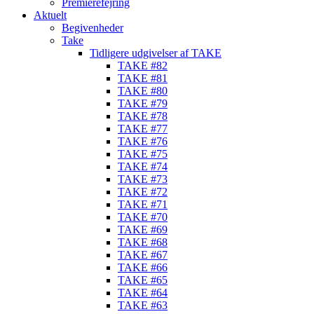
Premierefejring
Aktuelt
Begivenheder
Take
Tidligere udgivelser af TAKE
TAKE #82
TAKE #81
TAKE #80
TAKE #79
TAKE #78
TAKE #77
TAKE #76
TAKE #75
TAKE #74
TAKE #73
TAKE #72
TAKE #71
TAKE #70
TAKE #69
TAKE #68
TAKE #67
TAKE #66
TAKE #65
TAKE #64
TAKE #63