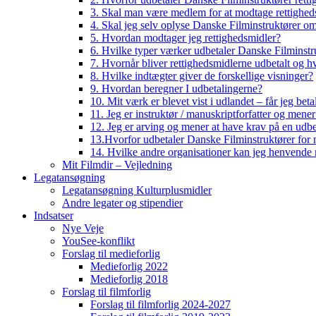
3. Skal man være medlem for at modtage rettighed
4. Skal jeg selv oplyse Danske Filminstruktører o
5. Hvordan modtager jeg rettighedsmidler?
6. Hvilke typer værker udbetaler Danske Filminstru
7. Hvornår bliver rettighedsmidlerne udbetalt og h
8. Hvilke indtægter giver de forskellige visninger?
9. Hvordan beregner I udbetalingerne?
10. Mit værk er blevet vist i udlandet – får jeg beta
11. Jeg er instruktør / manuskriptforfatter og mene
12. Jeg er arving og mener at have krav på en udbe
13.Hvorfor udbetaler Danske Filminstruktører for 
14. Hvilke andre organisationer kan jeg henvende m
Mit Filmdir – Vejledning
Legatansøgning
Legatansøgning Kulturplusmidler
Andre legater og stipendier
Indsatser
Nye Veje
YouSee-konflikt
Forslag til medieforlig
Medieforlig 2022
Medieforlig 2018
Forslag til filmforlig
Forslag til filmforlig 2024-2027