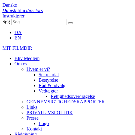
Danske
Danish
film
directors
Instruktører
Søg
DA
EN
MIT FILMDIR
Bliv Medlem
Om os
Hvem er vi?
Sekretariat
Bestyrelse
Råd & udvalg
Vedtægter
Rettighedsoverdragelse
GENNEMSIGTIGHEDSRAPPORTER
Links
PRIVATLIVSPOLITIK
Presse
Logo
Kontakt
Rådgivning