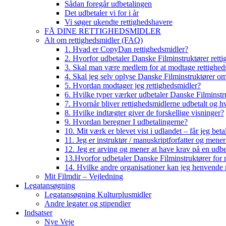
Sådan foregår udbetalingen
Det udbetaler vi for i år
Vi søger ukendte rettighedshavere
FÅ DINE RETTIGHEDSMIDLER
Alt om rettighedsmidler (FAQ)
1. Hvad er CopyDan rettighedsmidler?
2. Hvorfor udbetaler Danske Filminstruktører rett
3. Skal man være medlem for at modtage rettighed
4. Skal jeg selv oplyse Danske Filminstruktører o
5. Hvordan modtager jeg rettighedsmidler?
6. Hvilke typer værker udbetaler Danske Filminstru
7. Hvornår bliver rettighedsmidlerne udbetalt og h
8. Hvilke indtægter giver de forskellige visninger?
9. Hvordan beregner I udbetalingerne?
10. Mit værk er blevet vist i udlandet – får jeg beta
11. Jeg er instruktør / manuskriptforfatter og mene
12. Jeg er arving og mener at have krav på en udbe
13.Hvorfor udbetaler Danske Filminstruktører for 
14. Hvilke andre organisationer kan jeg henvende m
Mit Filmdir – Vejledning
Legatansøgning
Legatansøgning Kulturplusmidler
Andre legater og stipendier
Indsatser
Nye Veje