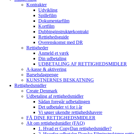
Kontrakter
Udvikling
Spillefilm
Dokumentarfilm
Kortfilm
Dubbinginstruktørkontrakt
Rettighedsguide
Overenskomst med DR
Rettigheder
Anmeld et værk
Din udbetaling
UDBETALING AF RETTIGHEDSMIDLER
A-kasse & aktivering
Barselsdagpenge
KUNSTNERNES BESKATNING
Rettighedsmidler
Create Denmark
Udbetaling af rettighedsmidler
Sådan foregår udbetalingen
Det udbetaler vi for i år
Vi søger ukendte rettighedshavere
FÅ DINE RETTIGHEDSMIDLER
Alt om rettighedsmidler (FAQ)
1. Hvad er CopyDan rettighedsmidler?
2. Hvorfor udbetaler Danske Filminstruktører rett