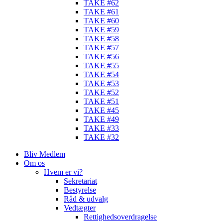
TAKE #62
TAKE #61
TAKE #60
TAKE #59
TAKE #58
TAKE #57
TAKE #56
TAKE #55
TAKE #54
TAKE #53
TAKE #52
TAKE #51
TAKE #45
TAKE #49
TAKE #33
TAKE #32
Bliv Medlem
Om os
Hvem er vi?
Sekretariat
Bestyrelse
Råd & udvalg
Vedtægter
Rettighedsoverdragelse