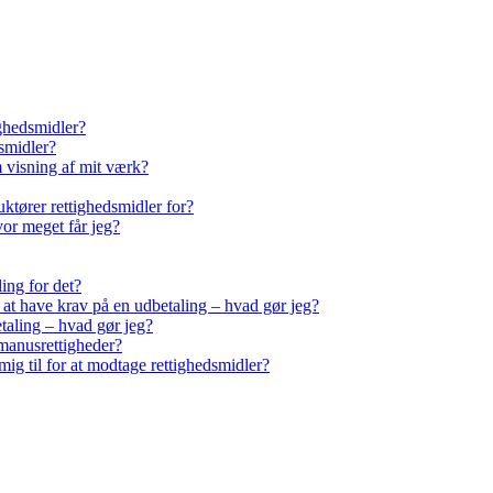
ighedsmidler?
smidler?
m visning af mit værk?
ktører rettighedsmidler for?
vor meget får jeg?
ling for det?
r at have krav på en udbetaling – hvad gør jeg?
taling – hvad gør jeg?
manusrettigheder?
ig til for at modtage rettighedsmidler?