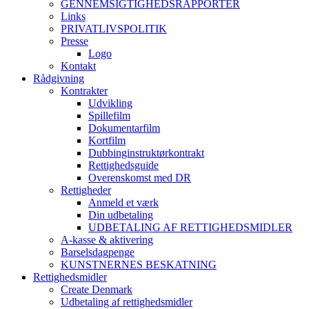
GENNEMSIGTIGHEDSRAPPORTER
Links
PRIVATLIVSPOLITIK
Presse
Logo
Kontakt
Rådgivning
Kontrakter
Udvikling
Spillefilm
Dokumentarfilm
Kortfilm
Dubbinginstruktørkontrakt
Rettighedsguide
Overenskomst med DR
Rettigheder
Anmeld et værk
Din udbetaling
UDBETALING AF RETTIGHEDSMIDLER
A-kasse & aktivering
Barselsdagpenge
KUNSTNERNES BESKATNING
Rettighedsmidler
Create Denmark
Udbetaling af rettighedsmidler