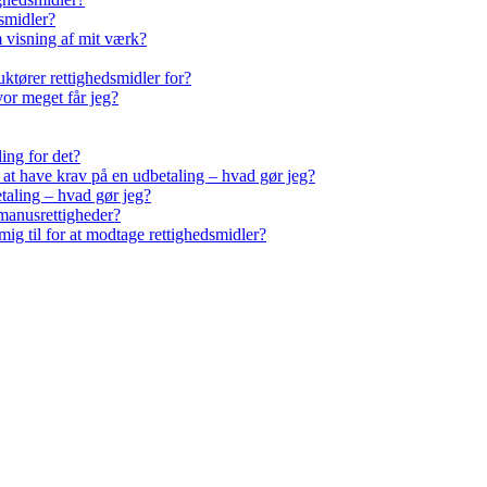
smidler?
m visning af mit værk?
ktører rettighedsmidler for?
vor meget får jeg?
ling for det?
r at have krav på en udbetaling – hvad gør jeg?
taling – hvad gør jeg?
manusrettigheder?
ig til for at modtage rettighedsmidler?