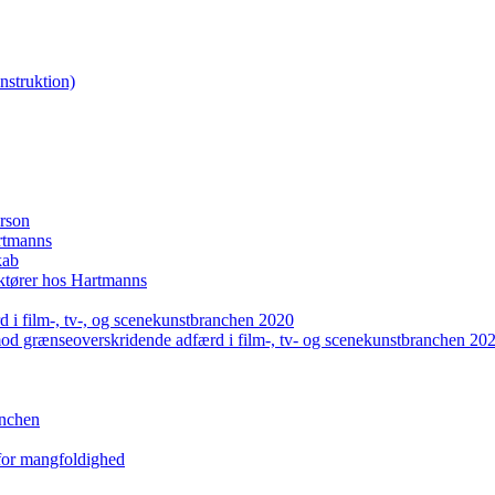
nstruktion)
erson
artmanns
kab
uktører hos Hartmanns
 i film-, tv-, og scenekunstbranchen 2020
mod grænseoverskridende adfærd i film-, tv- og scenekunstbranchen 20
anchen
 for mangfoldighed