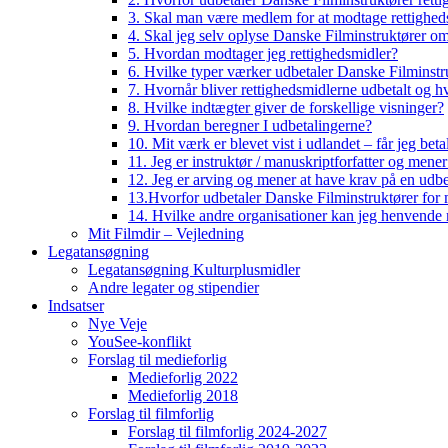
3. Skal man være medlem for at modtage rettighed
4. Skal jeg selv oplyse Danske Filminstruktører o
5. Hvordan modtager jeg rettighedsmidler?
6. Hvilke typer værker udbetaler Danske Filminstru
7. Hvornår bliver rettighedsmidlerne udbetalt og h
8. Hvilke indtægter giver de forskellige visninger?
9. Hvordan beregner I udbetalingerne?
10. Mit værk er blevet vist i udlandet – får jeg beta
11. Jeg er instruktør / manuskriptforfatter og mene
12. Jeg er arving og mener at have krav på en udbe
13.Hvorfor udbetaler Danske Filminstruktører for 
14. Hvilke andre organisationer kan jeg henvende m
Mit Filmdir – Vejledning
Legatansøgning
Legatansøgning Kulturplusmidler
Andre legater og stipendier
Indsatser
Nye Veje
YouSee-konflikt
Forslag til medieforlig
Medieforlig 2022
Medieforlig 2018
Forslag til filmforlig
Forslag til filmforlig 2024-2027