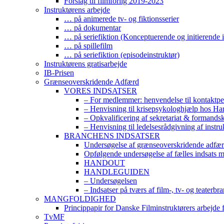
Forslag til filmforlig 2019-2023
Instruktørens arbejde
… på animerede tv- og fiktionsserier
… på dokumentar
… på seriefiktion (Konceptuerende og initierende i
… på spillefilm
… på seriefiktion (episodeinstruktør)
Instruktørens gratisarbejde
IB-Prisen
Grænseoverskridende Adfærd
VORES INDSATSER
– For medlemmer: henvendelse til kontaktp
– Henvisning til krisepsykologhjælp hos H
– Opkvalificering af sekretariat & formands
– Henvisning til ledelsesrådgivning af instr
BRANCHENS INDSATSER
Undersøgelse af grænseoverskridende adfærd
Opfølgende undersøgelse af fælles indsats 
HANDOUT
HANDLEGUIDEN
– Undersøgelsen
– Indsatser på tværs af film-, tv- og teaterbr
MANGFOLDIGHED
Princippapir for Danske Filminstruktørers arbejde
TvMF