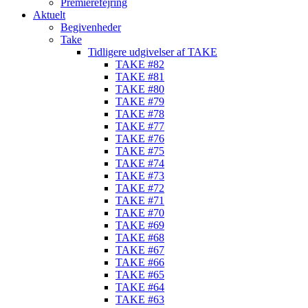
Premierefejring
Aktuelt
Begivenheder
Take
Tidligere udgivelser af TAKE
TAKE #82
TAKE #81
TAKE #80
TAKE #79
TAKE #78
TAKE #77
TAKE #76
TAKE #75
TAKE #74
TAKE #73
TAKE #72
TAKE #71
TAKE #70
TAKE #69
TAKE #68
TAKE #67
TAKE #66
TAKE #65
TAKE #64
TAKE #63