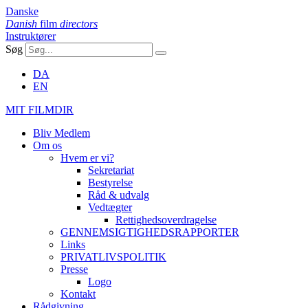
Danske
Danish
film
directors
Instruktører
Søg
DA
EN
MIT FILMDIR
Bliv Medlem
Om os
Hvem er vi?
Sekretariat
Bestyrelse
Råd & udvalg
Vedtægter
Rettighedsoverdragelse
GENNEMSIGTIGHEDSRAPPORTER
Links
PRIVATLIVSPOLITIK
Presse
Logo
Kontakt
Rådgivning