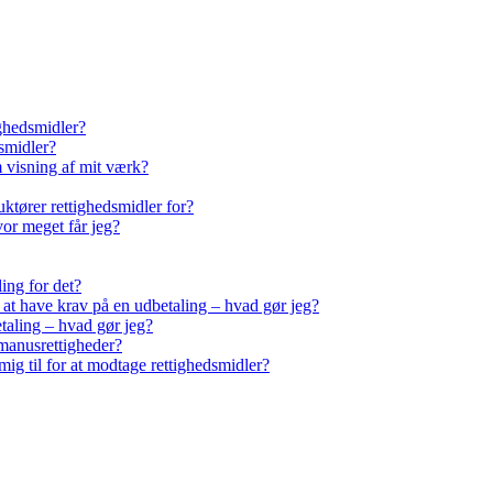
ighedsmidler?
smidler?
m visning af mit værk?
ktører rettighedsmidler for?
vor meget får jeg?
ling for det?
r at have krav på en udbetaling – hvad gør jeg?
taling – hvad gør jeg?
manusrettigheder?
ig til for at modtage rettighedsmidler?