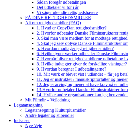
Sådan foregår udbetalingen
Det udbetaler vi for i år
Vi søger ukendte rettighedshavere
FÅ DINE RETTIGHEDSMIDLER
Alt om rettighedsmidler (FAQ)
1. Hvad er CopyDan rettighedsmidler?
2. Hvorfor udbetaler Danske Filminstruktører rett
3. Skal man være medlem for at modtage rettighed
4. Skal jeg selv oplyse Danske Filminstruktører o
5. Hvordan modtager jeg rettighedsmidler?
6. Hvilke typer værker udbetaler Danske Filminstru
7. Hvornår bliver rettighedsmidlerne udbetalt og h
8. Hvilke indtægter giver de forskellige visninger?
9. Hvordan beregner I udbetalingerne?
10. Mit værk er blevet vist i udlandet – får jeg beta
11. Jeg er instruktør / manuskriptforfatter og mene
12. Jeg er arving og mener at have krav på en udbe
13.Hvorfor udbetaler Danske Filminstruktører for 
14. Hvilke andre organisationer kan jeg henvende m
Mit Filmdir – Vejledning
Legatansøgning
Legatansøgning Kulturplusmidler
Andre legater og stipendier
Indsatser
Nye Veje