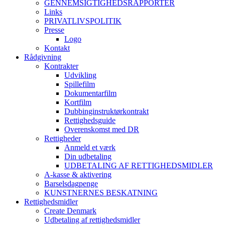
GENNEMSIGTIGHEDSRAPPORTER
Links
PRIVATLIVSPOLITIK
Presse
Logo
Kontakt
Rådgivning
Kontrakter
Udvikling
Spillefilm
Dokumentarfilm
Kortfilm
Dubbinginstruktørkontrakt
Rettighedsguide
Overenskomst med DR
Rettigheder
Anmeld et værk
Din udbetaling
UDBETALING AF RETTIGHEDSMIDLER
A-kasse & aktivering
Barselsdagpenge
KUNSTNERNES BESKATNING
Rettighedsmidler
Create Denmark
Udbetaling af rettighedsmidler