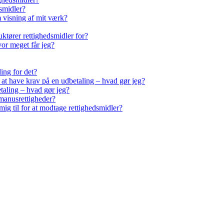
smidler?
m visning af mit værk?
ktører rettighedsmidler for?
vor meget får jeg?
ling for det?
r at have krav på en udbetaling – hvad gør jeg?
taling – hvad gør jeg?
manusrettigheder?
ig til for at modtage rettighedsmidler?