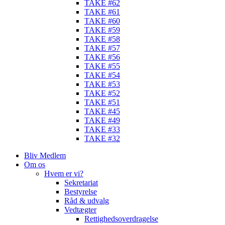
TAKE #62
TAKE #61
TAKE #60
TAKE #59
TAKE #58
TAKE #57
TAKE #56
TAKE #55
TAKE #54
TAKE #53
TAKE #52
TAKE #51
TAKE #45
TAKE #49
TAKE #33
TAKE #32
Bliv Medlem
Om os
Hvem er vi?
Sekretariat
Bestyrelse
Råd & udvalg
Vedtægter
Rettighedsoverdragelse