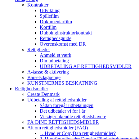
Kontrakter
Udvikling
Spillefilm
Dokumentarfilm
Kortfilm
Dubbinginstruktørkontrakt
Rettighedsguide
Overenskomst med DR
Rettigheder
Anmeld et værk
Din udbetaling
UDBETALING AF RETTIGHEDSMIDLER
A-kasse & aktivering
Barselsdagpenge
KUNSTNERNES BESKATNING
Rettighedsmidler
Create Denmark
Udbetaling af rettighedsmidler
Sådan foregår udbetalingen
Det udbetaler vi for i år
Vi søger ukendte rettighedshavere
FÅ DINE RETTIGHEDSMIDLER
Alt om rettighedsmidler (FAQ)
1. Hvad er CopyDan rettighedsmidler?
2. Hvorfor udbetaler Danske Filminstruktører rett