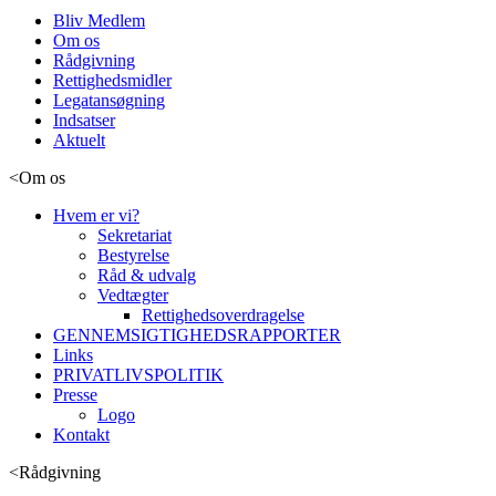
Bliv Medlem
Om os
Rådgivning
Rettighedsmidler
Legatansøgning
Indsatser
Aktuelt
<
Om os
Hvem er vi?
Sekretariat
Bestyrelse
Råd & udvalg
Vedtægter
Rettighedsoverdragelse
GENNEMSIGTIGHEDSRAPPORTER
Links
PRIVATLIVSPOLITIK
Presse
Logo
Kontakt
<
Rådgivning