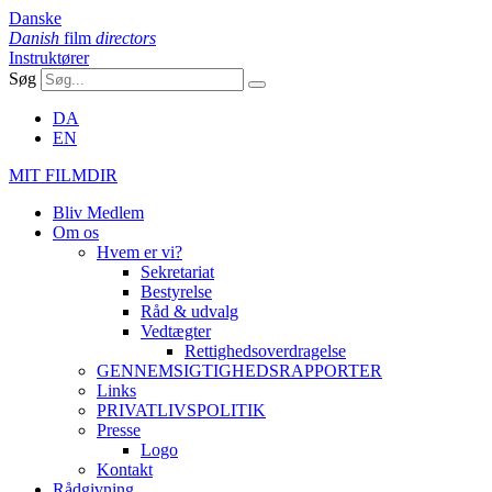
Danske
Danish
film
directors
Instruktører
Søg
DA
EN
MIT FILMDIR
Bliv Medlem
Om os
Hvem er vi?
Sekretariat
Bestyrelse
Råd & udvalg
Vedtægter
Rettighedsoverdragelse
GENNEMSIGTIGHEDSRAPPORTER
Links
PRIVATLIVSPOLITIK
Presse
Logo
Kontakt
Rådgivning