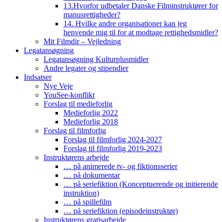
13.Hvorfor udbetaler Danske Filminstruktører for
manusrettigheder?
14. Hvilke andre organisationer kan jeg
henvende mig til for at modtage rettighedsmidler?
Mit Filmdir – Vejledning
Legatansøgning
Legatansøgning Kulturplusmidler
Andre legater og stipendier
Indsatser
Nye Veje
YouSee-konflikt
Forslag til medieforlig
Medieforlig 2022
Medieforlig 2018
Forslag til filmforlig
Forslag til filmforlig 2024-2027
Forslag til filmforlig 2019-2023
Instruktørens arbejde
… på animerede tv- og fiktionsserier
… på dokumentar
… på seriefiktion (Konceptuerende og initierende
instruktion)
… på spillefilm
… på seriefiktion (episodeinstruktør)
Instruktørens gratisarbejde