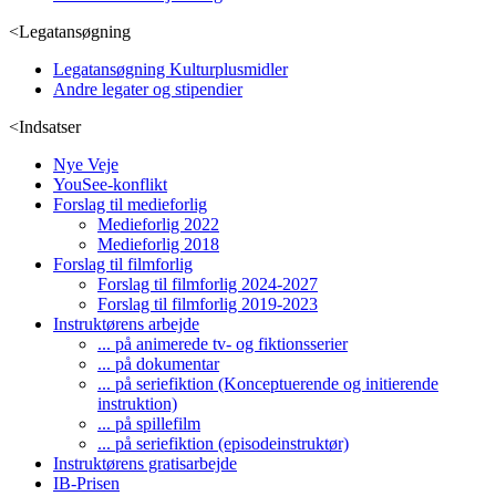
<
Legatansøgning
Legatansøgning Kulturplusmidler
Andre legater og stipendier
<
Indsatser
Nye Veje
YouSee-konflikt
Forslag til medieforlig
Medieforlig 2022
Medieforlig 2018
Forslag til filmforlig
Forslag til filmforlig 2024-2027
Forslag til filmforlig 2019-2023
Instruktørens arbejde
... på animerede tv- og fiktionsserier
... på dokumentar
... på seriefiktion (Konceptuerende og initierende
instruktion)
... på spillefilm
... på seriefiktion (episodeinstruktør)
Instruktørens gratisarbejde
IB-Prisen