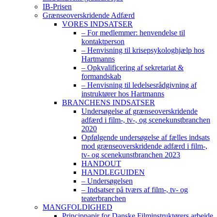
IB-Prisen
Grænseoverskridende Adfærd
VORES INDSATSER
– For medlemmer: henvendelse til
kontaktperson
– Henvisning til krisepsykologhjælp hos
Hartmanns
– Opkvalificering af sekretariat &
formandskab
– Henvisning til ledelsesrådgivning af
instruktører hos Hartmanns
BRANCHENS INDSATSER
Undersøgelse af grænseoverskridende
adfærd i film-, tv-, og scenekunstbranchen
2020
Opfølgende undersøgelse af fælles indsats
mod grænseoverskridende adfærd i film-,
tv- og scenekunstbranchen 2023
HANDOUT
HANDLEGUIDEN
– Undersøgelsen
– Indsatser på tværs af film-, tv- og
teaterbranchen
MANGFOLDIGHED
Princippapir for Danske Filminstruktørers arbejde