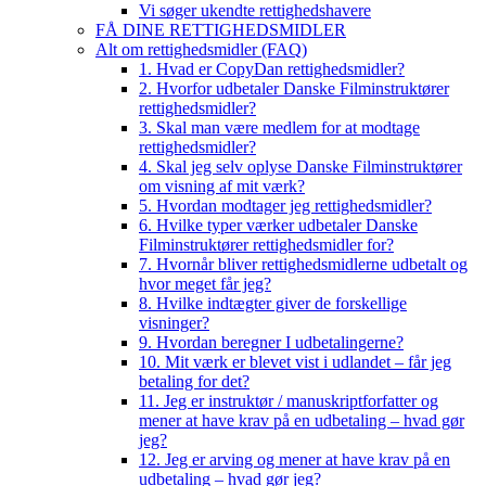
Vi søger ukendte rettighedshavere
FÅ DINE RETTIGHEDSMIDLER
Alt om rettighedsmidler (FAQ)
1. Hvad er CopyDan rettighedsmidler?
2. Hvorfor udbetaler Danske Filminstruktører
rettighedsmidler?
3. Skal man være medlem for at modtage
rettighedsmidler?
4. Skal jeg selv oplyse Danske Filminstruktører
om visning af mit værk?
5. Hvordan modtager jeg rettighedsmidler?
6. Hvilke typer værker udbetaler Danske
Filminstruktører rettighedsmidler for?
7. Hvornår bliver rettighedsmidlerne udbetalt og
hvor meget får jeg?
8. Hvilke indtægter giver de forskellige
visninger?
9. Hvordan beregner I udbetalingerne?
10. Mit værk er blevet vist i udlandet – får jeg
betaling for det?
11. Jeg er instruktør / manuskriptforfatter og
mener at have krav på en udbetaling – hvad gør
jeg?
12. Jeg er arving og mener at have krav på en
udbetaling – hvad gør jeg?