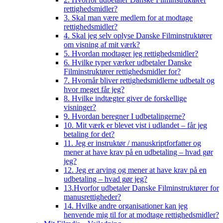
rettighedsmidler?
3. Skal man være medlem for at modtage
rettighedsmidler?
4. Skal jeg selv oplyse Danske Filminstruktører
om visning af mit værk?
5. Hvordan modtager jeg rettighedsmidler?
6. Hvilke typer værker udbetaler Danske
Filminstruktører rettighedsmidler for?
7. Hvornår bliver rettighedsmidlerne udbetalt og
hvor meget får jeg?
8. Hvilke indtægter giver de forskellige
visninger?
9. Hvordan beregner I udbetalingerne?
10. Mit værk er blevet vist i udlandet – får jeg
betaling for det?
11. Jeg er instruktør / manuskriptforfatter og
mener at have krav på en udbetaling – hvad gør
jeg?
12. Jeg er arving og mener at have krav på en
udbetaling – hvad gør jeg?
13.Hvorfor udbetaler Danske Filminstruktører for
manusrettigheder?
14. Hvilke andre organisationer kan jeg
henvende mig til for at modtage rettighedsmidler?