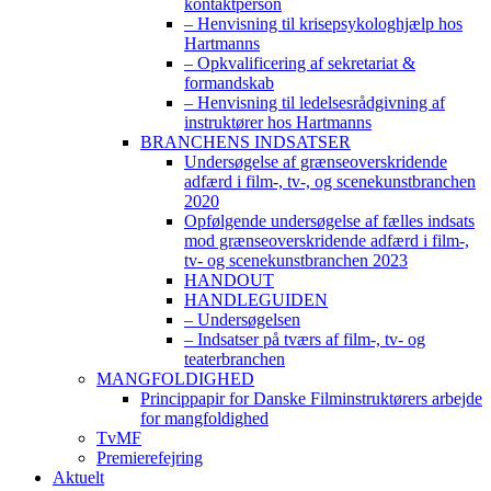
kontaktperson
– Henvisning til krisepsykologhjælp hos
Hartmanns
– Opkvalificering af sekretariat &
formandskab
– Henvisning til ledelsesrådgivning af
instruktører hos Hartmanns
BRANCHENS INDSATSER
Undersøgelse af grænseoverskridende
adfærd i film-, tv-, og scenekunstbranchen
2020
Opfølgende undersøgelse af fælles indsats
mod grænseoverskridende adfærd i film-,
tv- og scenekunstbranchen 2023
HANDOUT
HANDLEGUIDEN
– Undersøgelsen
– Indsatser på tværs af film-, tv- og
teaterbranchen
MANGFOLDIGHED
Princippapir for Danske Filminstruktørers arbejde
for mangfoldighed
TvMF
Premierefejring
Aktuelt