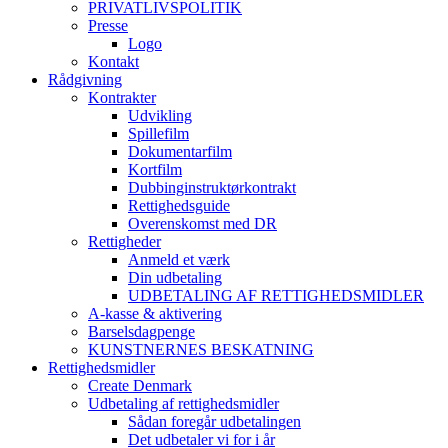
PRIVATLIVSPOLITIK
Presse
Logo
Kontakt
Rådgivning
Kontrakter
Udvikling
Spillefilm
Dokumentarfilm
Kortfilm
Dubbinginstruktørkontrakt
Rettighedsguide
Overenskomst med DR
Rettigheder
Anmeld et værk
Din udbetaling
UDBETALING AF RETTIGHEDSMIDLER
A-kasse & aktivering
Barselsdagpenge
KUNSTNERNES BESKATNING
Rettighedsmidler
Create Denmark
Udbetaling af rettighedsmidler
Sådan foregår udbetalingen
Det udbetaler vi for i år