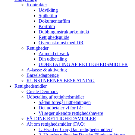
Kontrakter
Udvikling
Spillefilm
Dokumentarfilm
Kortfilm
Dubbinginstruktørkontrakt
Rettighedsguide
Overenskomst med DR
Rettigheder
Anmeld et værk
Din udbetaling
UDBETALING AF RETTIGHEDSMIDLER
A-kasse & aktivering
Barselsdagpenge
KUNSTNERNES BESKATNING
Rettighedsmidler
Create Denmark
Udbetaling af rettighedsmidler
Sådan foregår udbetalingen
Det udbetaler vi for i år
Vi søger ukendte rettighedshavere
FÅ DINE RETTIGHEDSMIDLER
Alt om rettighedsmidler (FAQ)
1. Hvad er CopyDan rettighedsmidler?
2. Hvorfor udbetaler Danske Filminstruktører