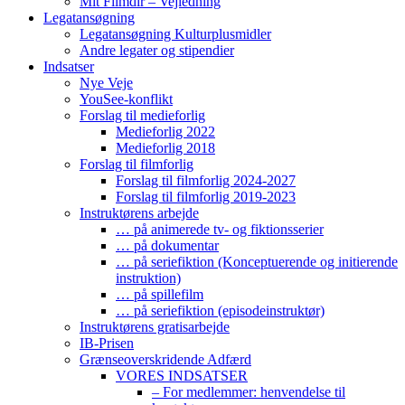
Mit Filmdir – Vejledning
Legatansøgning
Legatansøgning Kulturplusmidler
Andre legater og stipendier
Indsatser
Nye Veje
YouSee-konflikt
Forslag til medieforlig
Medieforlig 2022
Medieforlig 2018
Forslag til filmforlig
Forslag til filmforlig 2024-2027
Forslag til filmforlig 2019-2023
Instruktørens arbejde
… på animerede tv- og fiktionsserier
… på dokumentar
… på seriefiktion (Konceptuerende og initierende
instruktion)
… på spillefilm
… på seriefiktion (episodeinstruktør)
Instruktørens gratisarbejde
IB-Prisen
Grænseoverskridende Adfærd
VORES INDSATSER
– For medlemmer: henvendelse til