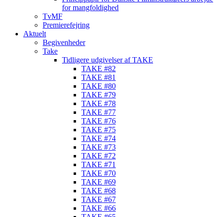
for mangfoldighed
TvMF
Premierefejring
Aktuelt
Begivenheder
Take
Tidligere udgivelser af TAKE
TAKE #82
TAKE #81
TAKE #80
TAKE #79
TAKE #78
TAKE #77
TAKE #76
TAKE #75
TAKE #74
TAKE #73
TAKE #72
TAKE #71
TAKE #70
TAKE #69
TAKE #68
TAKE #67
TAKE #66
TAKE #65