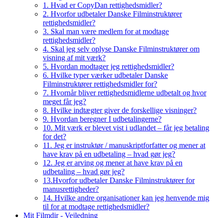
1. Hvad er CopyDan rettighedsmidler?
2. Hvorfor udbetaler Danske Filminstruktører
rettighedsmidler?
3. Skal man være medlem for at modtage
rettighedsmidler?
4. Skal jeg selv oplyse Danske Filminstruktører om
visning af mit værk?
5. Hvordan modtager jeg rettighedsmidler?
6. Hvilke typer værker udbetaler Danske
Filminstruktører rettighedsmidler for?
7. Hvornår bliver rettighedsmidlerne udbetalt og hvor
meget får jeg?
8. Hvilke indtægter giver de forskellige visninger?
9. Hvordan beregner I udbetalingerne?
10. Mit værk er blevet vist i udlandet – får jeg betaling
for det?
11. Jeg er instruktør / manuskriptforfatter og mener at
have krav på en udbetaling – hvad gør jeg?
12. Jeg er arving og mener at have krav på en
udbetaling – hvad gør jeg?
13.Hvorfor udbetaler Danske Filminstruktører for
manusrettigheder?
14. Hvilke andre organisationer kan jeg henvende mig
til for at modtage rettighedsmidler?
Mit Filmdir - Vejledning