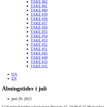
TAKE #62
TAKE #61
TAKE #60
TAKE #59
TAKE #58
TAKE #57
TAKE #56
TAKE #55
TAKE #54
TAKE #53
TAKE #52
TAKE #51
TAKE #45
TAKE #49
TAKE #33
TAKE #32
DA
EN
Åbningstider i juli
juni 29, 2015
I juli måned holder sekretariatet åbnet fra kl. 10.00 til 15.00 mandag