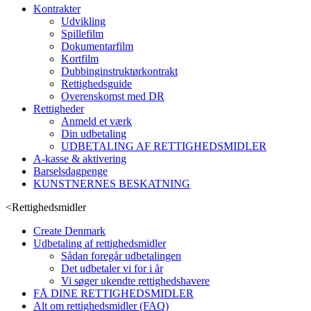
Kontrakter
Udvikling
Spillefilm
Dokumentarfilm
Kortfilm
Dubbinginstruktørkontrakt
Rettighedsguide
Overenskomst med DR
Rettigheder
Anmeld et værk
Din udbetaling
UDBETALING AF RETTIGHEDSMIDLER
A-kasse & aktivering
Barselsdagpenge
KUNSTNERNES BESKATNING
<
Rettighedsmidler
Create Denmark
Udbetaling af rettighedsmidler
Sådan foregår udbetalingen
Det udbetaler vi for i år
Vi søger ukendte rettighedshavere
FÅ DINE RETTIGHEDSMIDLER
Alt om rettighedsmidler (FAQ)