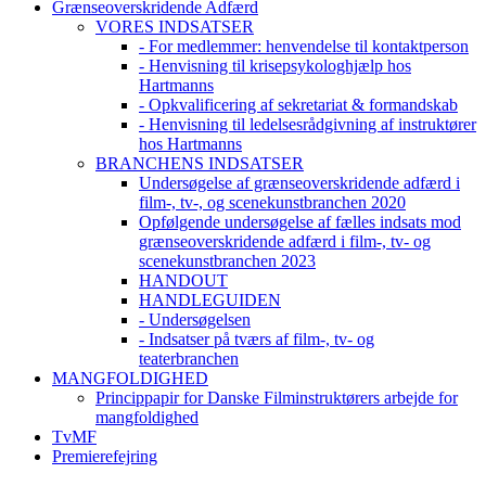
Grænseoverskridende Adfærd
VORES INDSATSER
- For medlemmer: henvendelse til kontaktperson
- Henvisning til krisepsykologhjælp hos
Hartmanns
- Opkvalificering af sekretariat & formandskab
- Henvisning til ledelsesrådgivning af instruktører
hos Hartmanns
BRANCHENS INDSATSER
Undersøgelse af grænseoverskridende adfærd i
film-, tv-, og scenekunstbranchen 2020
Opfølgende undersøgelse af fælles indsats mod
grænseoverskridende adfærd i film-, tv- og
scenekunstbranchen 2023
HANDOUT
HANDLEGUIDEN
- Undersøgelsen
- Indsatser på tværs af film-, tv- og
teaterbranchen
MANGFOLDIGHED
Princippapir for Danske Filminstruktørers arbejde for
mangfoldighed
TvMF
Premierefejring