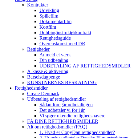
Kontrakter
Udvikling
Spillefilm
Dokumentarfilm
Kortfilm
Dubbinginstruktørkontrakt
Rettighedsguide
Overenskomst med DR
Rettigheder
Anmeld et værk
Din udbetaling
UDBETALING AF RETTIGHEDSMIDLER
A-kasse & aktivering
Barselsdagpenge
KUNSTNERNES BESKATNING
Rettighedsmidler
Create Denmark
Udbetaling af rettighedsmidler
Sådan foregår udbetalingen
Det udbetaler vi for i år
Vi søger ukendte rettighedshavere
FÅ DINE RETTIGHEDSMIDLER
Alt om rettighedsmidler (FAQ)
1. Hvad er CopyDan rettighedsmidler?
2. Hvorfor udbetaler Danske Filminstruktører