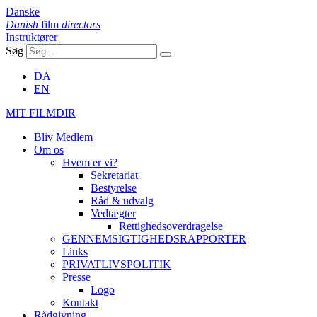
Danske
Danish
film
directors
Instruktører
Søg
DA
EN
MIT FILMDIR
Bliv Medlem
Om os
Hvem er vi?
Sekretariat
Bestyrelse
Råd & udvalg
Vedtægter
Rettighedsoverdragelse
GENNEMSIGTIGHEDSRAPPORTER
Links
PRIVATLIVSPOLITIK
Presse
Logo
Kontakt
Rådgivning