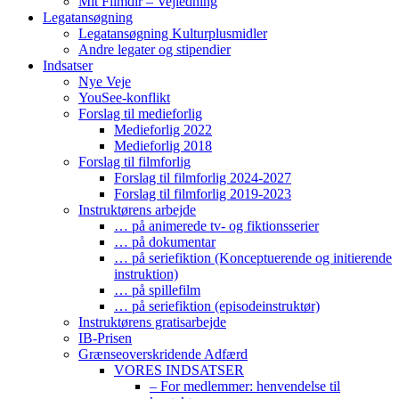
Mit Filmdir – Vejledning
Legatansøgning
Legatansøgning Kulturplusmidler
Andre legater og stipendier
Indsatser
Nye Veje
YouSee-konflikt
Forslag til medieforlig
Medieforlig 2022
Medieforlig 2018
Forslag til filmforlig
Forslag til filmforlig 2024-2027
Forslag til filmforlig 2019-2023
Instruktørens arbejde
… på animerede tv- og fiktionsserier
… på dokumentar
… på seriefiktion (Konceptuerende og initierende
instruktion)
… på spillefilm
… på seriefiktion (episodeinstruktør)
Instruktørens gratisarbejde
IB-Prisen
Grænseoverskridende Adfærd
VORES INDSATSER
– For medlemmer: henvendelse til