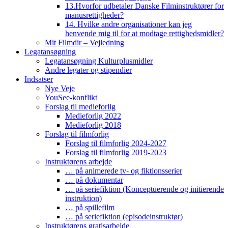
13.Hvorfor udbetaler Danske Filminstruktører for
manusrettigheder?
14. Hvilke andre organisationer kan jeg
henvende mig til for at modtage rettighedsmidler?
Mit Filmdir – Vejledning
Legatansøgning
Legatansøgning Kulturplusmidler
Andre legater og stipendier
Indsatser
Nye Veje
YouSee-konflikt
Forslag til medieforlig
Medieforlig 2022
Medieforlig 2018
Forslag til filmforlig
Forslag til filmforlig 2024-2027
Forslag til filmforlig 2019-2023
Instruktørens arbejde
… på animerede tv- og fiktionsserier
… på dokumentar
… på seriefiktion (Konceptuerende og initierende
instruktion)
… på spillefilm
… på seriefiktion (episodeinstruktør)
Instruktørens gratisarbejde