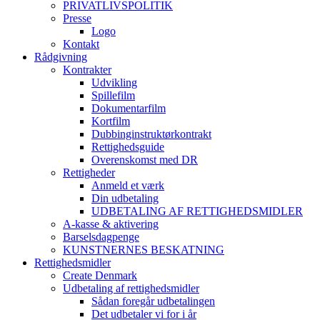
PRIVATLIVSPOLITIK
Presse
Logo
Kontakt
Rådgivning
Kontrakter
Udvikling
Spillefilm
Dokumentarfilm
Kortfilm
Dubbinginstruktørkontrakt
Rettighedsguide
Overenskomst med DR
Rettigheder
Anmeld et værk
Din udbetaling
UDBETALING AF RETTIGHEDSMIDLER
A-kasse & aktivering
Barselsdagpenge
KUNSTNERNES BESKATNING
Rettighedsmidler
Create Denmark
Udbetaling af rettighedsmidler
Sådan foregår udbetalingen
Det udbetaler vi for i år