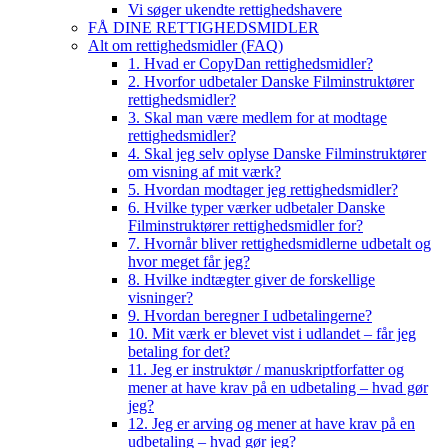
Vi søger ukendte rettighedshavere
FÅ DINE RETTIGHEDSMIDLER
Alt om rettighedsmidler (FAQ)
1. Hvad er CopyDan rettighedsmidler?
2. Hvorfor udbetaler Danske Filminstruktører
rettighedsmidler?
3. Skal man være medlem for at modtage
rettighedsmidler?
4. Skal jeg selv oplyse Danske Filminstruktører
om visning af mit værk?
5. Hvordan modtager jeg rettighedsmidler?
6. Hvilke typer værker udbetaler Danske
Filminstruktører rettighedsmidler for?
7. Hvornår bliver rettighedsmidlerne udbetalt og
hvor meget får jeg?
8. Hvilke indtægter giver de forskellige
visninger?
9. Hvordan beregner I udbetalingerne?
10. Mit værk er blevet vist i udlandet – får jeg
betaling for det?
11. Jeg er instruktør / manuskriptforfatter og
mener at have krav på en udbetaling – hvad gør
jeg?
12. Jeg er arving og mener at have krav på en
udbetaling – hvad gør jeg?