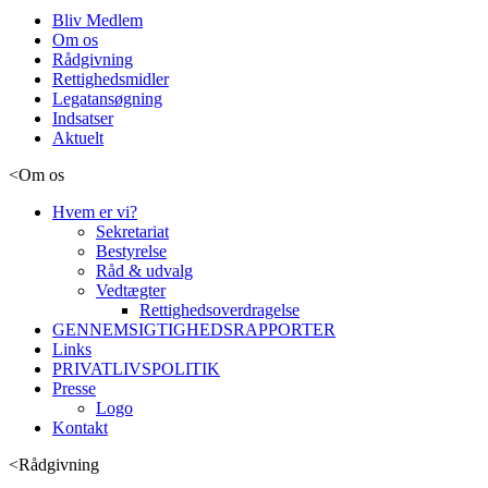
Bliv Medlem
Om os
Rådgivning
Rettighedsmidler
Legatansøgning
Indsatser
Aktuelt
<
Om os
Hvem er vi?
Sekretariat
Bestyrelse
Råd & udvalg
Vedtægter
Rettighedsoverdragelse
GENNEMSIGTIGHEDSRAPPORTER
Links
PRIVATLIVSPOLITIK
Presse
Logo
Kontakt
<
Rådgivning