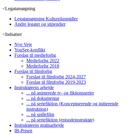
<
Legatansøgning
Legatansøgning Kulturplusmidler
Andre legater og stipendier
<
Indsatser
Nye Veje
YouSee-konflikt
Forslag til medieforlig
Medieforlig 2022
Medieforlig 2018
Forslag til filmforlig
Forslag til filmforlig 2024-2027
Forslag til filmforlig 2019-2023
Instruktørens arbejde
... på animerede tv- og fiktionsserier
... på dokumentar
... på seriefiktion (Konceptuerende og initierende
instruktion)
... på spillefilm
... på seriefiktion (episodeinstruktør)
Instruktørens gratisarbejde
IB-Prisen