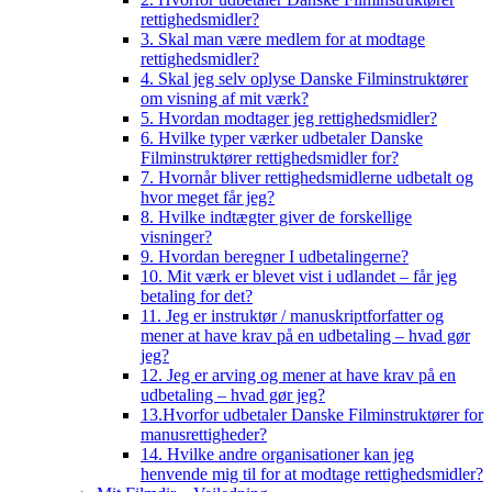
rettighedsmidler?
3. Skal man være medlem for at modtage
rettighedsmidler?
4. Skal jeg selv oplyse Danske Filminstruktører
om visning af mit værk?
5. Hvordan modtager jeg rettighedsmidler?
6. Hvilke typer værker udbetaler Danske
Filminstruktører rettighedsmidler for?
7. Hvornår bliver rettighedsmidlerne udbetalt og
hvor meget får jeg?
8. Hvilke indtægter giver de forskellige
visninger?
9. Hvordan beregner I udbetalingerne?
10. Mit værk er blevet vist i udlandet – får jeg
betaling for det?
11. Jeg er instruktør / manuskriptforfatter og
mener at have krav på en udbetaling – hvad gør
jeg?
12. Jeg er arving og mener at have krav på en
udbetaling – hvad gør jeg?
13.Hvorfor udbetaler Danske Filminstruktører for
manusrettigheder?
14. Hvilke andre organisationer kan jeg
henvende mig til for at modtage rettighedsmidler?