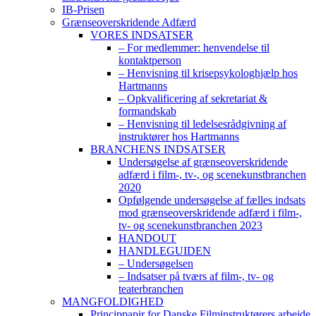
IB-Prisen
Grænseoverskridende Adfærd
VORES INDSATSER
– For medlemmer: henvendelse til
kontaktperson
– Henvisning til krisepsykologhjælp hos
Hartmanns
– Opkvalificering af sekretariat &
formandskab
– Henvisning til ledelsesrådgivning af
instruktører hos Hartmanns
BRANCHENS INDSATSER
Undersøgelse af grænseoverskridende
adfærd i film-, tv-, og scenekunstbranchen
2020
Opfølgende undersøgelse af fælles indsats
mod grænseoverskridende adfærd i film-,
tv- og scenekunstbranchen 2023
HANDOUT
HANDLEGUIDEN
– Undersøgelsen
– Indsatser på tværs af film-, tv- og
teaterbranchen
MANGFOLDIGHED
Princippapir for Danske Filminstruktørers arbejde