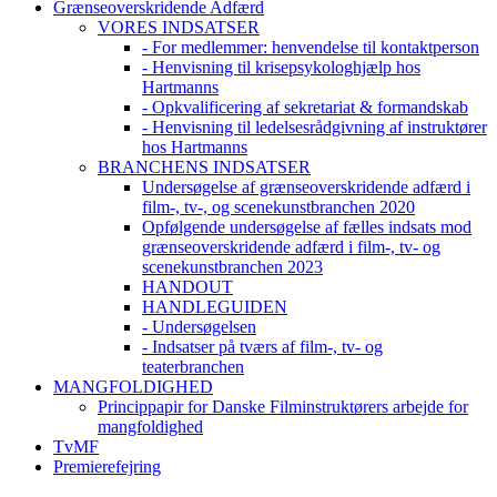
Grænseoverskridende Adfærd
VORES INDSATSER
- For medlemmer: henvendelse til kontaktperson
- Henvisning til krisepsykologhjælp hos
Hartmanns
- Opkvalificering af sekretariat & formandskab
- Henvisning til ledelsesrådgivning af instruktører
hos Hartmanns
BRANCHENS INDSATSER
Undersøgelse af grænseoverskridende adfærd i
film-, tv-, og scenekunstbranchen 2020
Opfølgende undersøgelse af fælles indsats mod
grænseoverskridende adfærd i film-, tv- og
scenekunstbranchen 2023
HANDOUT
HANDLEGUIDEN
- Undersøgelsen
- Indsatser på tværs af film-, tv- og
teaterbranchen
MANGFOLDIGHED
Princippapir for Danske Filminstruktørers arbejde for
mangfoldighed
TvMF
Premierefejring