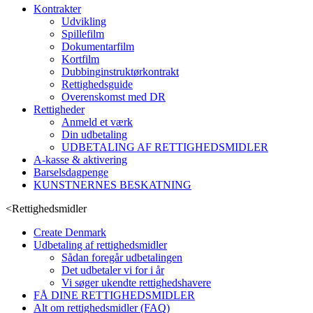
Kontrakter
Udvikling
Spillefilm
Dokumentarfilm
Kortfilm
Dubbinginstruktørkontrakt
Rettighedsguide
Overenskomst med DR
Rettigheder
Anmeld et værk
Din udbetaling
UDBETALING AF RETTIGHEDSMIDLER
A-kasse & aktivering
Barselsdagpenge
KUNSTNERNES BESKATNING
<
Rettighedsmidler
Create Denmark
Udbetaling af rettighedsmidler
Sådan foregår udbetalingen
Det udbetaler vi for i år
Vi søger ukendte rettighedshavere
FÅ DINE RETTIGHEDSMIDLER
Alt om rettighedsmidler (FAQ)