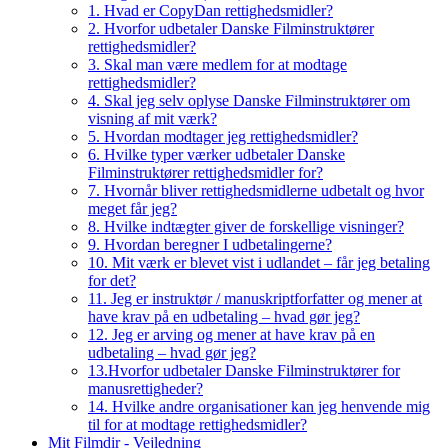
1. Hvad er CopyDan rettighedsmidler?
2. Hvorfor udbetaler Danske Filminstruktører
rettighedsmidler?
3. Skal man være medlem for at modtage
rettighedsmidler?
4. Skal jeg selv oplyse Danske Filminstruktører om
visning af mit værk?
5. Hvordan modtager jeg rettighedsmidler?
6. Hvilke typer værker udbetaler Danske
Filminstruktører rettighedsmidler for?
7. Hvornår bliver rettighedsmidlerne udbetalt og hvor
meget får jeg?
8. Hvilke indtægter giver de forskellige visninger?
9. Hvordan beregner I udbetalingerne?
10. Mit værk er blevet vist i udlandet – får jeg betaling
for det?
11. Jeg er instruktør / manuskriptforfatter og mener at
have krav på en udbetaling – hvad gør jeg?
12. Jeg er arving og mener at have krav på en
udbetaling – hvad gør jeg?
13.Hvorfor udbetaler Danske Filminstruktører for
manusrettigheder?
14. Hvilke andre organisationer kan jeg henvende mig
til for at modtage rettighedsmidler?
Mit Filmdir - Vejledning