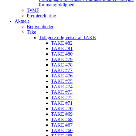
for mangfoldighed
TvMF
Premierefejring
Aktuelt
Begivenheder
Take
Tidligere udgivelser af TAKE
TAKE #82
TAKE #81
TAKE #80
TAKE #79
TAKE #78
TAKE #77
TAKE #76
TAKE #75
TAKE #74
TAKE #73
TAKE #72
TAKE #71
TAKE #70
TAKE #69
TAKE #68
TAKE #67
TAKE #66
TAKE #65