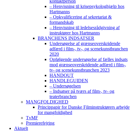
kontaktperson
– Henvisning til krisepsykologhjælp hos
Hartmanns
– Opkvalificering af sekretariat &
formandskab
– Henvisning til ledelsesrådgivning af
instruktører hos Hartmanns
BRANCHENS INDSATSER
Undersøgelse af grænseoverskridende
adfærd i film-, tv-, og scenekunstbranchen
2020
Opfølgende undersøgelse af fælles indsats
mod grænseoverskridende adfærd i film-,
tv- og scenekunstbranchen 2023
HANDOUT
HANDLEGUIDEN
– Undersøgelsen
– Indsatser på tværs af film-, tv- og
teaterbranchen
MANGFOLDIGHED
Princippapir for Danske Filminstruktørers arbejde
for mangfoldighed
TvMF
Premierefejring
Aktuelt