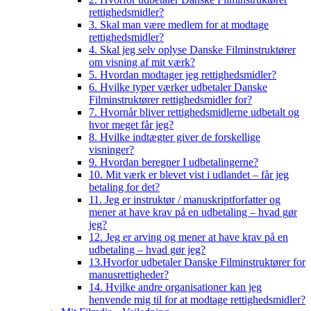
rettighedsmidler?
3. Skal man være medlem for at modtage
rettighedsmidler?
4. Skal jeg selv oplyse Danske Filminstruktører
om visning af mit værk?
5. Hvordan modtager jeg rettighedsmidler?
6. Hvilke typer værker udbetaler Danske
Filminstruktører rettighedsmidler for?
7. Hvornår bliver rettighedsmidlerne udbetalt og
hvor meget får jeg?
8. Hvilke indtægter giver de forskellige
visninger?
9. Hvordan beregner I udbetalingerne?
10. Mit værk er blevet vist i udlandet – får jeg
betaling for det?
11. Jeg er instruktør / manuskriptforfatter og
mener at have krav på en udbetaling – hvad gør
jeg?
12. Jeg er arving og mener at have krav på en
udbetaling – hvad gør jeg?
13.Hvorfor udbetaler Danske Filminstruktører for
manusrettigheder?
14. Hvilke andre organisationer kan jeg
henvende mig til for at modtage rettighedsmidler?