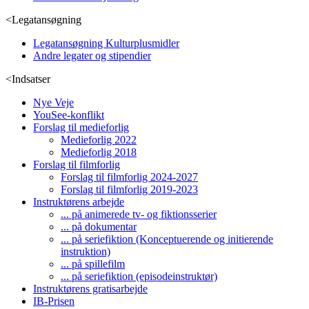
<
Legatansøgning
Legatansøgning Kulturplusmidler
Andre legater og stipendier
<
Indsatser
Nye Veje
YouSee-konflikt
Forslag til medieforlig
Medieforlig 2022
Medieforlig 2018
Forslag til filmforlig
Forslag til filmforlig 2024-2027
Forslag til filmforlig 2019-2023
Instruktørens arbejde
... på animerede tv- og fiktionsserier
... på dokumentar
... på seriefiktion (Konceptuerende og initierende
instruktion)
... på spillefilm
... på seriefiktion (episodeinstruktør)
Instruktørens gratisarbejde
IB-Prisen