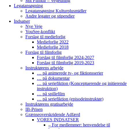
Mit Filmdir – Vejledning
Legatansøgning
Legatansøgning Kulturplusmidler
Andre legater og stipendier
Indsatser
Nye Veje
YouSee-konflikt
Forslag til medieforlig
Medieforlig 2022
Medieforlig 2018
Forslag til filmforlig
Forslag til filmforlig 2024-2027
Forslag til filmforlig 2019-2023
Instruktørens arbejde
… på animerede tv- og fiktionsserier
… på dokumentar
… på seriefiktion (Konceptuerende og initierende
instruktion)
… på spillefilm
… på seriefiktion (episodeinstruktør)
Instruktørens gratisarbejde
IB-Prisen
Grænseoverskridende Adfærd
VORES INDSATSER
– For medlemmer: henvendelse til