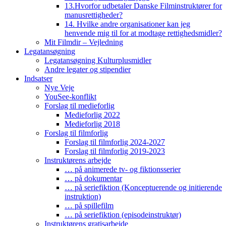
13.Hvorfor udbetaler Danske Filminstruktører for
manusrettigheder?
14. Hvilke andre organisationer kan jeg
henvende mig til for at modtage rettighedsmidler?
Mit Filmdir – Vejledning
Legatansøgning
Legatansøgning Kulturplusmidler
Andre legater og stipendier
Indsatser
Nye Veje
YouSee-konflikt
Forslag til medieforlig
Medieforlig 2022
Medieforlig 2018
Forslag til filmforlig
Forslag til filmforlig 2024-2027
Forslag til filmforlig 2019-2023
Instruktørens arbejde
… på animerede tv- og fiktionsserier
… på dokumentar
… på seriefiktion (Konceptuerende og initierende
instruktion)
… på spillefilm
… på seriefiktion (episodeinstruktør)
Instruktørens gratisarbejde