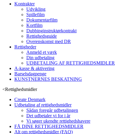
Kontrakter
Udvikling
Spillefilm
Dokumentarfilm
Kortfilm
Dubbinginstruktørkontrakt
Rettighedsguide
Overenskomst med DR
Rettigheder
Anmeld et værk
Din udbetaling
UDBETALING AF RETTIGHEDSMIDLER
A-kasse & aktivering
Barselsdagpenge
KUNSTNERNES BESKATNING
<
Rettighedsmidler
Create Denmark
Udbetaling af rettighedsmidler
Sådan foregår udbetalingen
Det udbetaler vi for i år
Vi søger ukendte rettighedshavere
FÅ DINE RETTIGHEDSMIDLER
Alt om rettighedsmidler (FAQ)