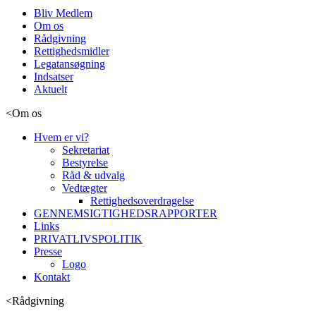
Bliv Medlem
Om os
Rådgivning
Rettighedsmidler
Legatansøgning
Indsatser
Aktuelt
<
Om os
Hvem er vi?
Sekretariat
Bestyrelse
Råd & udvalg
Vedtægter
Rettighedsoverdragelse
GENNEMSIGTIGHEDSRAPPORTER
Links
PRIVATLIVSPOLITIK
Presse
Logo
Kontakt
<
Rådgivning