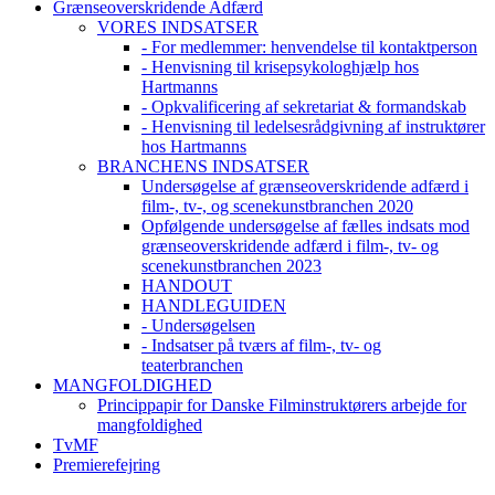
Grænseoverskridende Adfærd
VORES INDSATSER
- For medlemmer: henvendelse til kontaktperson
- Henvisning til krisepsykologhjælp hos
Hartmanns
- Opkvalificering af sekretariat & formandskab
- Henvisning til ledelsesrådgivning af instruktører
hos Hartmanns
BRANCHENS INDSATSER
Undersøgelse af grænseoverskridende adfærd i
film-, tv-, og scenekunstbranchen 2020
Opfølgende undersøgelse af fælles indsats mod
grænseoverskridende adfærd i film-, tv- og
scenekunstbranchen 2023
HANDOUT
HANDLEGUIDEN
- Undersøgelsen
- Indsatser på tværs af film-, tv- og
teaterbranchen
MANGFOLDIGHED
Princippapir for Danske Filminstruktørers arbejde for
mangfoldighed
TvMF
Premierefejring