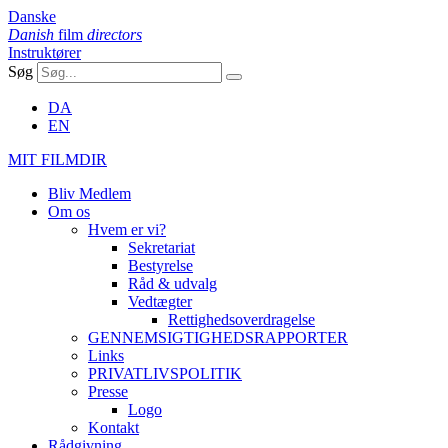
Danske
Danish
film
directors
Instruktører
Søg
DA
EN
MIT FILMDIR
Bliv Medlem
Om os
Hvem er vi?
Sekretariat
Bestyrelse
Råd & udvalg
Vedtægter
Rettighedsoverdragelse
GENNEMSIGTIGHEDSRAPPORTER
Links
PRIVATLIVSPOLITIK
Presse
Logo
Kontakt
Rådgivning