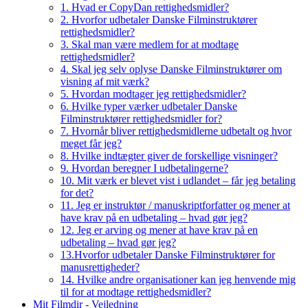
1. Hvad er CopyDan rettighedsmidler?
2. Hvorfor udbetaler Danske Filminstruktører
rettighedsmidler?
3. Skal man være medlem for at modtage
rettighedsmidler?
4. Skal jeg selv oplyse Danske Filminstruktører om
visning af mit værk?
5. Hvordan modtager jeg rettighedsmidler?
6. Hvilke typer værker udbetaler Danske
Filminstruktører rettighedsmidler for?
7. Hvornår bliver rettighedsmidlerne udbetalt og hvor
meget får jeg?
8. Hvilke indtægter giver de forskellige visninger?
9. Hvordan beregner I udbetalingerne?
10. Mit værk er blevet vist i udlandet – får jeg betaling
for det?
11. Jeg er instruktør / manuskriptforfatter og mener at
have krav på en udbetaling – hvad gør jeg?
12. Jeg er arving og mener at have krav på en
udbetaling – hvad gør jeg?
13.Hvorfor udbetaler Danske Filminstruktører for
manusrettigheder?
14. Hvilke andre organisationer kan jeg henvende mig
til for at modtage rettighedsmidler?
Mit Filmdir - Vejledning