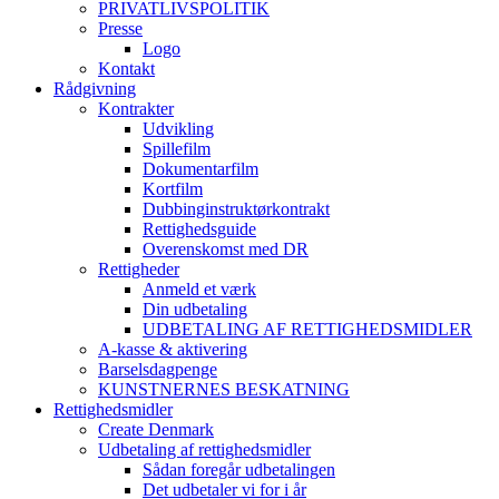
PRIVATLIVSPOLITIK
Presse
Logo
Kontakt
Rådgivning
Kontrakter
Udvikling
Spillefilm
Dokumentarfilm
Kortfilm
Dubbinginstruktørkontrakt
Rettighedsguide
Overenskomst med DR
Rettigheder
Anmeld et værk
Din udbetaling
UDBETALING AF RETTIGHEDSMIDLER
A-kasse & aktivering
Barselsdagpenge
KUNSTNERNES BESKATNING
Rettighedsmidler
Create Denmark
Udbetaling af rettighedsmidler
Sådan foregår udbetalingen
Det udbetaler vi for i år