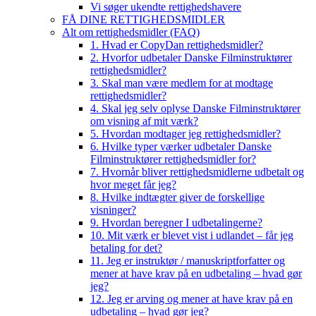
Vi søger ukendte rettighedshavere
FÅ DINE RETTIGHEDSMIDLER
Alt om rettighedsmidler (FAQ)
1. Hvad er CopyDan rettighedsmidler?
2. Hvorfor udbetaler Danske Filminstruktører
rettighedsmidler?
3. Skal man være medlem for at modtage
rettighedsmidler?
4. Skal jeg selv oplyse Danske Filminstruktører
om visning af mit værk?
5. Hvordan modtager jeg rettighedsmidler?
6. Hvilke typer værker udbetaler Danske
Filminstruktører rettighedsmidler for?
7. Hvornår bliver rettighedsmidlerne udbetalt og
hvor meget får jeg?
8. Hvilke indtægter giver de forskellige
visninger?
9. Hvordan beregner I udbetalingerne?
10. Mit værk er blevet vist i udlandet – får jeg
betaling for det?
11. Jeg er instruktør / manuskriptforfatter og
mener at have krav på en udbetaling – hvad gør
jeg?
12. Jeg er arving og mener at have krav på en
udbetaling – hvad gør jeg?