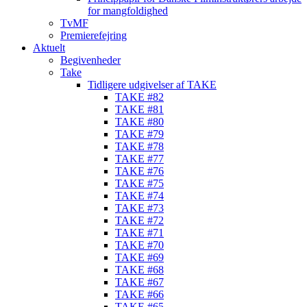
for mangfoldighed
TvMF
Premierefejring
Aktuelt
Begivenheder
Take
Tidligere udgivelser af TAKE
TAKE #82
TAKE #81
TAKE #80
TAKE #79
TAKE #78
TAKE #77
TAKE #76
TAKE #75
TAKE #74
TAKE #73
TAKE #72
TAKE #71
TAKE #70
TAKE #69
TAKE #68
TAKE #67
TAKE #66
TAKE #65