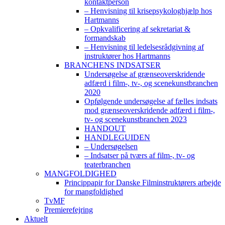
kontaktperson
– Henvisning til krisepsykologhjælp hos
Hartmanns
– Opkvalificering af sekretariat &
formandskab
– Henvisning til ledelsesrådgivning af
instruktører hos Hartmanns
BRANCHENS INDSATSER
Undersøgelse af grænseoverskridende
adfærd i film-, tv-, og scenekunstbranchen
2020
Opfølgende undersøgelse af fælles indsats
mod grænseoverskridende adfærd i film-,
tv- og scenekunstbranchen 2023
HANDOUT
HANDLEGUIDEN
– Undersøgelsen
– Indsatser på tværs af film-, tv- og
teaterbranchen
MANGFOLDIGHED
Princippapir for Danske Filminstruktørers arbejde
for mangfoldighed
TvMF
Premierefejring
Aktuelt