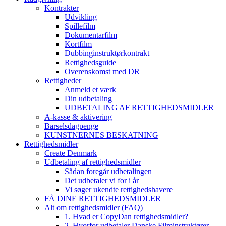
Kontrakter
Udvikling
Spillefilm
Dokumentarfilm
Kortfilm
Dubbinginstruktørkontrakt
Rettighedsguide
Overenskomst med DR
Rettigheder
Anmeld et værk
Din udbetaling
UDBETALING AF RETTIGHEDSMIDLER
A-kasse & aktivering
Barselsdagpenge
KUNSTNERNES BESKATNING
Rettighedsmidler
Create Denmark
Udbetaling af rettighedsmidler
Sådan foregår udbetalingen
Det udbetaler vi for i år
Vi søger ukendte rettighedshavere
FÅ DINE RETTIGHEDSMIDLER
Alt om rettighedsmidler (FAQ)
1. Hvad er CopyDan rettighedsmidler?
2. Hvorfor udbetaler Danske Filminstruktører