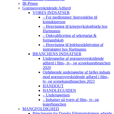
IB-Prisen
Grænseoverskridende Adfærd
VORES INDSATSER
– For medlemmer: henvendelse til
kontaktperson
– Henvisning til krisepsykologhjælp hos
Hartmanns
– Opkvalificering af sekretariat &
formandskab
– Henvisning til ledelsesrådgivning af
instruktører hos Hartmanns
BRANCHENS INDSATSER
Undersøgelse af grænseoverskridende
adfærd i film-, tv-, og scenekunstbranchen
2020
Opfølgende undersøgelse af fælles indsats
mod grænseoverskridende adfærd i film-,
tv- og scenekunstbranchen 2023
HANDOUT
HANDLEGUIDEN
– Undersøgelsen
– Indsatser på tværs af film-, tv- og
teaterbranchen
MANGFOLDIGHED
Princippapir for Danske Filminstruktørers arbejde