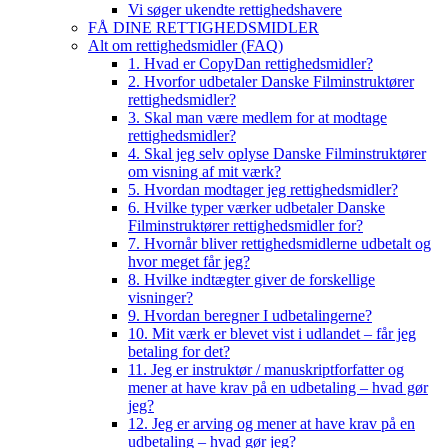
Vi søger ukendte rettighedshavere
FÅ DINE RETTIGHEDSMIDLER
Alt om rettighedsmidler (FAQ)
1. Hvad er CopyDan rettighedsmidler?
2. Hvorfor udbetaler Danske Filminstruktører
rettighedsmidler?
3. Skal man være medlem for at modtage
rettighedsmidler?
4. Skal jeg selv oplyse Danske Filminstruktører
om visning af mit værk?
5. Hvordan modtager jeg rettighedsmidler?
6. Hvilke typer værker udbetaler Danske
Filminstruktører rettighedsmidler for?
7. Hvornår bliver rettighedsmidlerne udbetalt og
hvor meget får jeg?
8. Hvilke indtægter giver de forskellige
visninger?
9. Hvordan beregner I udbetalingerne?
10. Mit værk er blevet vist i udlandet – får jeg
betaling for det?
11. Jeg er instruktør / manuskriptforfatter og
mener at have krav på en udbetaling – hvad gør
jeg?
12. Jeg er arving og mener at have krav på en
udbetaling – hvad gør jeg?