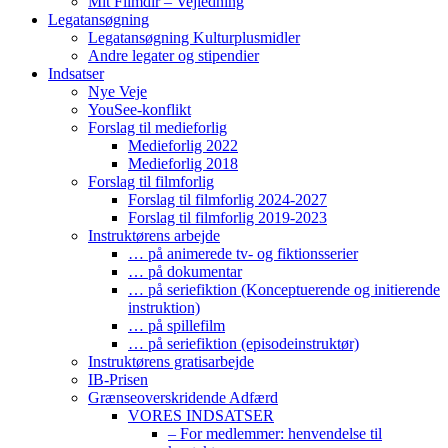
Mit Filmdir – Vejledning
Legatansøgning
Legatansøgning Kulturplusmidler
Andre legater og stipendier
Indsatser
Nye Veje
YouSee-konflikt
Forslag til medieforlig
Medieforlig 2022
Medieforlig 2018
Forslag til filmforlig
Forslag til filmforlig 2024-2027
Forslag til filmforlig 2019-2023
Instruktørens arbejde
… på animerede tv- og fiktionsserier
… på dokumentar
… på seriefiktion (Konceptuerende og initierende
instruktion)
… på spillefilm
… på seriefiktion (episodeinstruktør)
Instruktørens gratisarbejde
IB-Prisen
Grænseoverskridende Adfærd
VORES INDSATSER
– For medlemmer: henvendelse til