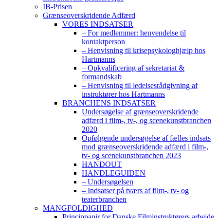
IB-Prisen
Grænseoverskridende Adfærd
VORES INDSATSER
– For medlemmer: henvendelse til
kontaktperson
– Henvisning til krisepsykologhjælp hos
Hartmanns
– Opkvalificering af sekretariat &
formandskab
– Henvisning til ledelsesrådgivning af
instruktører hos Hartmanns
BRANCHENS INDSATSER
Undersøgelse af grænseoverskridende
adfærd i film-, tv-, og scenekunstbranchen
2020
Opfølgende undersøgelse af fælles indsats
mod grænseoverskridende adfærd i film-,
tv- og scenekunstbranchen 2023
HANDOUT
HANDLEGUIDEN
– Undersøgelsen
– Indsatser på tværs af film-, tv- og
teaterbranchen
MANGFOLDIGHED
Princippapir for Danske Filminstruktørers arbejde