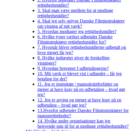
rettighedsmidler?
3. Skal man være medlem for at modtage
rettighedsmidler?
4. Skal jeg selv oplyse Danske Filminstruktører
om visning af mit værk?
5. Hvordan modtager jeg rettighedsmidler?
6. Hvilke typer værker udbetaler Danske
Filminstruktører rettighedsmidler for?
7. Hvornår bliver rettighedsmidlerne udbetalt og
hvor meget får jeg?
8. Hvilke indtægter giver de forskellige
visninger?
9. Hvordan beregner I udbetalingerne?
10. Mit værk er blevet vist i udlandet – får jeg
betaling for det?
11. Jeg er instruktør / manuskriptforfatter og
mener at have krav på en udbetaling – hvad gør
jeg?
12. Jeg er arving og mener at have krav på en
udbetaling – hvad gør jeg?
13.Hvorfor udbetaler Danske Filminstruktører for
manusrettigheder?
14. Hvilke andre organisationer kan jeg
henvende mig til for at modtage rettighedsmidler?