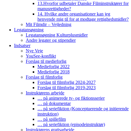
13.Hvorfor udbetaler Danske Filminstruktører for
manusrettigheder?
14. Hvilke andre organisationer kan jeg
henvende mig til for at modtage rettighedsmidler?
Mit Filmdir – Vejledning
Legatansøgning
Legatansøgning Kulturplusmidler
Andre legater og stipendier
Indsatser
Nye Veje
YouSee-konflikt
Forslag til medieforlig
Medieforlig 2022
Medieforlig 2018
Forslag til filmforlig
Forslag til filmforlig 2024-2027
Forslag til filmforlig 2019-2023
Instruktørens arbejde
… på animerede tv- og fiktionsserier
… på dokumentar
… på seriefiktion (Konceptuerende og initierende
instruktion)
… på spillefilm
… på seriefiktion (episodeinstruktør)
Instruktørens gratisarbejde