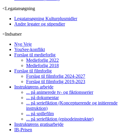
<
Legatansøgning
Legatansøgning Kulturplusmidler
Andre legater og stipendier
<
Indsatser
Nye Veje
YouSee-konflikt
Forslag til medieforlig
Medieforlig 2022
Medieforlig 2018
Forslag til filmforlig
Forslag til filmforlig 2024-2027
Forslag til filmforlig 2019-2023
Instruktørens arbejde
... på animerede tv- og fiktionsserier
... på dokumentar
... på seriefiktion (Konceptuerende og initierende
instruktion)
... på spillefilm
... på seriefiktion (episodeinstruktør)
Instruktørens gratisarbejde
IB-Prisen