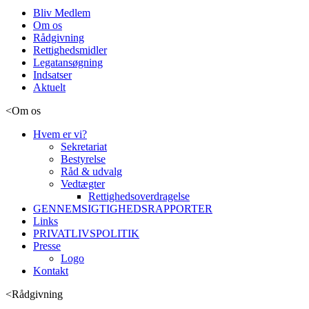
Bliv Medlem
Om os
Rådgivning
Rettighedsmidler
Legatansøgning
Indsatser
Aktuelt
<
Om os
Hvem er vi?
Sekretariat
Bestyrelse
Råd & udvalg
Vedtægter
Rettighedsoverdragelse
GENNEMSIGTIGHEDSRAPPORTER
Links
PRIVATLIVSPOLITIK
Presse
Logo
Kontakt
<
Rådgivning