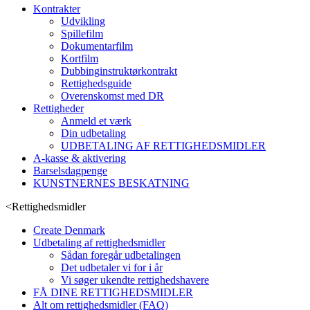
Kontrakter
Udvikling
Spillefilm
Dokumentarfilm
Kortfilm
Dubbinginstruktørkontrakt
Rettighedsguide
Overenskomst med DR
Rettigheder
Anmeld et værk
Din udbetaling
UDBETALING AF RETTIGHEDSMIDLER
A-kasse & aktivering
Barselsdagpenge
KUNSTNERNES BESKATNING
<
Rettighedsmidler
Create Denmark
Udbetaling af rettighedsmidler
Sådan foregår udbetalingen
Det udbetaler vi for i år
Vi søger ukendte rettighedshavere
FÅ DINE RETTIGHEDSMIDLER
Alt om rettighedsmidler (FAQ)