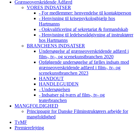
Grænseoverskridende Adfærd
VORES INDSATSER
- For medlemmer: henvendelse til kontaktperson
- Henvisning til krisepsykologhjælp hos
Hartmanns
- Opkvalificering af sekretariat & formandskab
- Henvisning til ledelsesrådgivning af instruktører
hos Hartmanns
BRANCHENS INDSATSER
Undersøgelse af grænseoverskridende adfærd i
film-, tv-, og scenekunstbranchen 2020
Opfølgende undersøgelse af fælles indsats mod
grænseoverskridende adfærd i film-, tv- og
scenekunstbranchen 2023
HANDOUT
HANDLEGUIDEN
- Undersøgelsen
- Indsatser på tværs af film-, tv- og
teaterbranchen
MANGFOLDIGHED
Princippapir for Danske Filminstruktørers arbejde for
mangfoldighed
TvMF
Premierefejring