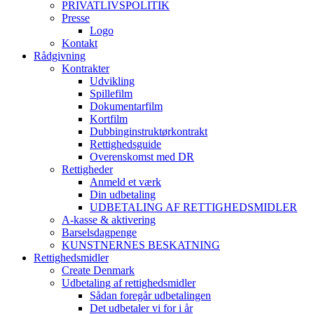
PRIVATLIVSPOLITIK
Presse
Logo
Kontakt
Rådgivning
Kontrakter
Udvikling
Spillefilm
Dokumentarfilm
Kortfilm
Dubbinginstruktørkontrakt
Rettighedsguide
Overenskomst med DR
Rettigheder
Anmeld et værk
Din udbetaling
UDBETALING AF RETTIGHEDSMIDLER
A-kasse & aktivering
Barselsdagpenge
KUNSTNERNES BESKATNING
Rettighedsmidler
Create Denmark
Udbetaling af rettighedsmidler
Sådan foregår udbetalingen
Det udbetaler vi for i år