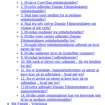
1. Hvad er CopyDan rettighedsmidler?
2. Hvorfor udbetaler Danske Filminstruktører
rettighedsmidler?
3. Skal man være medlem for at modtage
rettighedsmidler?
4. Skal jeg selv oplyse Danske Filminstruktører om
visning af mit værk?
5. Hvordan modtager jeg rettighedsmidler?
6. Hvilke typer værker udbetaler Danske
Filminstruktører rettighedsmidler for?
7. Hvornår bliver rettighedsmidlerne udbetalt og hvor
meget får jeg?
8. Hvilke indtægter giver de forskellige visninger?
9. Hvordan beregner I udbetalingerne?
10. Mit værk er blevet vist i udlandet – får jeg betaling
for det?
11. Jeg er instruktør / manuskriptforfatter og mener at
have krav på en udbetaling – hvad gør jeg?
12. Jeg er arving og mener at have krav på en
udbetaling – hvad gør jeg?
13.Hvorfor udbetaler Danske Filminstruktører for
manusrettigheder?
14. Hvilke andre organisationer kan jeg henvende mig
til for at modtage rettighedsmidler?
Mit Filmdir - Vejledning