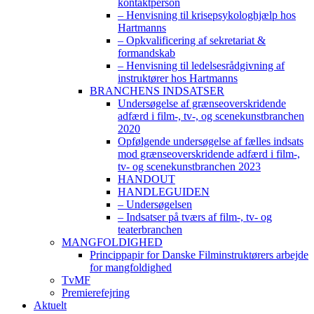
kontaktperson
– Henvisning til krisepsykologhjælp hos
Hartmanns
– Opkvalificering af sekretariat &
formandskab
– Henvisning til ledelsesrådgivning af
instruktører hos Hartmanns
BRANCHENS INDSATSER
Undersøgelse af grænseoverskridende
adfærd i film-, tv-, og scenekunstbranchen
2020
Opfølgende undersøgelse af fælles indsats
mod grænseoverskridende adfærd i film-,
tv- og scenekunstbranchen 2023
HANDOUT
HANDLEGUIDEN
– Undersøgelsen
– Indsatser på tværs af film-, tv- og
teaterbranchen
MANGFOLDIGHED
Princippapir for Danske Filminstruktørers arbejde
for mangfoldighed
TvMF
Premierefejring
Aktuelt