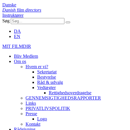
Danske
Danish
film
directors
Instruktører
Søg
DA
EN
MIT FILMDIR
Bliv Medlem
Om os
Hvem er vi?
Sekretariat
Bestyrelse
Råd & udvalg
Vedtægter
Rettighedsoverdragelse
GENNEMSIGTIGHEDSRAPPORTER
Links
PRIVATLIVSPOLITIK
Presse
Logo
Kontakt
Rådgivning