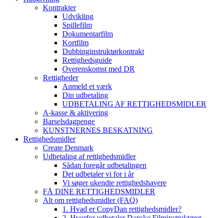
Kontrakter
Udvikling
Spillefilm
Dokumentarfilm
Kortfilm
Dubbinginstruktørkontrakt
Rettighedsguide
Overenskomst med DR
Rettigheder
Anmeld et værk
Din udbetaling
UDBETALING AF RETTIGHEDSMIDLER
A-kasse & aktivering
Barselsdagpenge
KUNSTNERNES BESKATNING
Rettighedsmidler
Create Denmark
Udbetaling af rettighedsmidler
Sådan foregår udbetalingen
Det udbetaler vi for i år
Vi søger ukendte rettighedshavere
FÅ DINE RETTIGHEDSMIDLER
Alt om rettighedsmidler (FAQ)
1. Hvad er CopyDan rettighedsmidler?
2. Hvorfor udbetaler Danske Filminstruktører