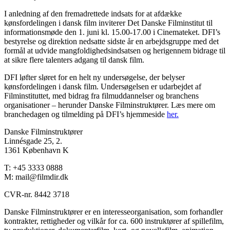
I anledning af den fremadrettede indsats for at afdække
kønsfordelingen i dansk film inviterer Det Danske Filminstitut til
informationsmøde den 1. juni kl. 15.00-17.00 i Cinemateket. DFI’s
bestyrelse og direktion nedsatte sidste år en arbejdsgruppe med det
formål at udvide mangfoldighedsindsatsen og herigennem bidrage til
at sikre flere talenters adgang til dansk film.
DFI løfter sløret for en helt ny undersøgelse, der belyser
kønsfordelingen i dansk film. Undersøgelsen er udarbejdet af
Filminstituttet, med bidrag fra filmuddannelser og branchens
organisationer – herunder Danske Filminstruktører. Læs mere om
branchedagen og tilmelding på DFI’s hjemmeside
her.
Danske Filminstruktører
Linnésgade 25, 2.
1361 København K
T: +45 3333 0888
M: mail@filmdir.dk
CVR-nr. 8442 3718
Danske Filminstruktører er en interesseorganisation, som forhandler
kontrakter, rettigheder og vilkår for ca. 600 instruktører af spillefilm,