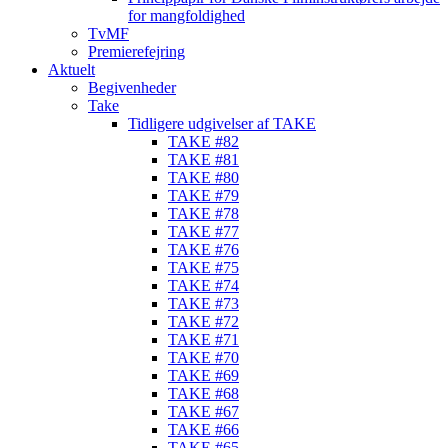
for mangfoldighed
TvMF
Premierefejring
Aktuelt
Begivenheder
Take
Tidligere udgivelser af TAKE
TAKE #82
TAKE #81
TAKE #80
TAKE #79
TAKE #78
TAKE #77
TAKE #76
TAKE #75
TAKE #74
TAKE #73
TAKE #72
TAKE #71
TAKE #70
TAKE #69
TAKE #68
TAKE #67
TAKE #66
TAKE #65