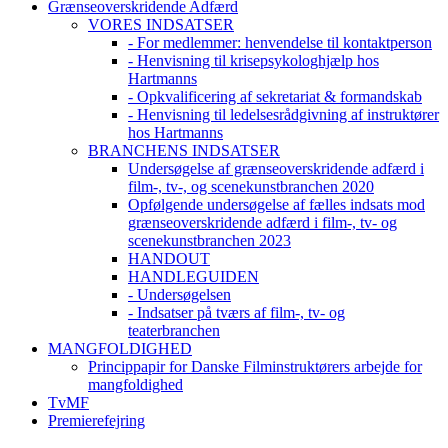
Grænseoverskridende Adfærd
VORES INDSATSER
- For medlemmer: henvendelse til kontaktperson
- Henvisning til krisepsykologhjælp hos
Hartmanns
- Opkvalificering af sekretariat & formandskab
- Henvisning til ledelsesrådgivning af instruktører
hos Hartmanns
BRANCHENS INDSATSER
Undersøgelse af grænseoverskridende adfærd i
film-, tv-, og scenekunstbranchen 2020
Opfølgende undersøgelse af fælles indsats mod
grænseoverskridende adfærd i film-, tv- og
scenekunstbranchen 2023
HANDOUT
HANDLEGUIDEN
- Undersøgelsen
- Indsatser på tværs af film-, tv- og
teaterbranchen
MANGFOLDIGHED
Princippapir for Danske Filminstruktørers arbejde for
mangfoldighed
TvMF
Premierefejring