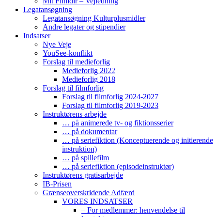
Mit Filmdir – Vejledning
Legatansøgning
Legatansøgning Kulturplusmidler
Andre legater og stipendier
Indsatser
Nye Veje
YouSee-konflikt
Forslag til medieforlig
Medieforlig 2022
Medieforlig 2018
Forslag til filmforlig
Forslag til filmforlig 2024-2027
Forslag til filmforlig 2019-2023
Instruktørens arbejde
… på animerede tv- og fiktionsserier
… på dokumentar
… på seriefiktion (Konceptuerende og initierende
instruktion)
… på spillefilm
… på seriefiktion (episodeinstruktør)
Instruktørens gratisarbejde
IB-Prisen
Grænseoverskridende Adfærd
VORES INDSATSER
– For medlemmer: henvendelse til