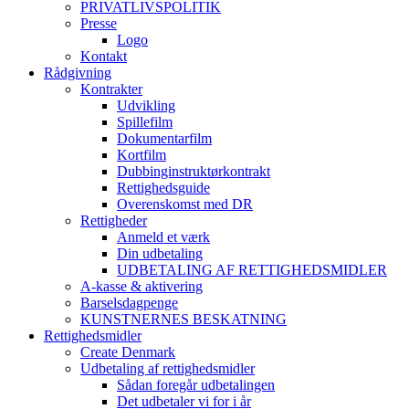
PRIVATLIVSPOLITIK
Presse
Logo
Kontakt
Rådgivning
Kontrakter
Udvikling
Spillefilm
Dokumentarfilm
Kortfilm
Dubbinginstruktørkontrakt
Rettighedsguide
Overenskomst med DR
Rettigheder
Anmeld et værk
Din udbetaling
UDBETALING AF RETTIGHEDSMIDLER
A-kasse & aktivering
Barselsdagpenge
KUNSTNERNES BESKATNING
Rettighedsmidler
Create Denmark
Udbetaling af rettighedsmidler
Sådan foregår udbetalingen
Det udbetaler vi for i år