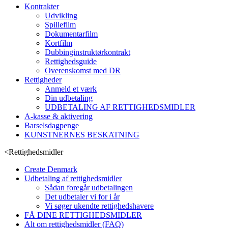
Kontrakter
Udvikling
Spillefilm
Dokumentarfilm
Kortfilm
Dubbinginstruktørkontrakt
Rettighedsguide
Overenskomst med DR
Rettigheder
Anmeld et værk
Din udbetaling
UDBETALING AF RETTIGHEDSMIDLER
A-kasse & aktivering
Barselsdagpenge
KUNSTNERNES BESKATNING
<
Rettighedsmidler
Create Denmark
Udbetaling af rettighedsmidler
Sådan foregår udbetalingen
Det udbetaler vi for i år
Vi søger ukendte rettighedshavere
FÅ DINE RETTIGHEDSMIDLER
Alt om rettighedsmidler (FAQ)