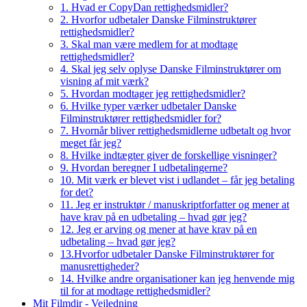
1. Hvad er CopyDan rettighedsmidler?
2. Hvorfor udbetaler Danske Filminstruktører
rettighedsmidler?
3. Skal man være medlem for at modtage
rettighedsmidler?
4. Skal jeg selv oplyse Danske Filminstruktører om
visning af mit værk?
5. Hvordan modtager jeg rettighedsmidler?
6. Hvilke typer værker udbetaler Danske
Filminstruktører rettighedsmidler for?
7. Hvornår bliver rettighedsmidlerne udbetalt og hvor
meget får jeg?
8. Hvilke indtægter giver de forskellige visninger?
9. Hvordan beregner I udbetalingerne?
10. Mit værk er blevet vist i udlandet – får jeg betaling
for det?
11. Jeg er instruktør / manuskriptforfatter og mener at
have krav på en udbetaling – hvad gør jeg?
12. Jeg er arving og mener at have krav på en
udbetaling – hvad gør jeg?
13.Hvorfor udbetaler Danske Filminstruktører for
manusrettigheder?
14. Hvilke andre organisationer kan jeg henvende mig
til for at modtage rettighedsmidler?
Mit Filmdir - Vejledning