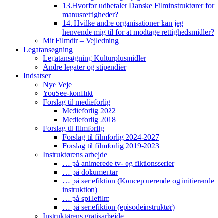
13.Hvorfor udbetaler Danske Filminstruktører for
manusrettigheder?
14. Hvilke andre organisationer kan jeg
henvende mig til for at modtage rettighedsmidler?
Mit Filmdir – Vejledning
Legatansøgning
Legatansøgning Kulturplusmidler
Andre legater og stipendier
Indsatser
Nye Veje
YouSee-konflikt
Forslag til medieforlig
Medieforlig 2022
Medieforlig 2018
Forslag til filmforlig
Forslag til filmforlig 2024-2027
Forslag til filmforlig 2019-2023
Instruktørens arbejde
… på animerede tv- og fiktionsserier
… på dokumentar
… på seriefiktion (Konceptuerende og initierende
instruktion)
… på spillefilm
… på seriefiktion (episodeinstruktør)
Instruktørens gratisarbejde