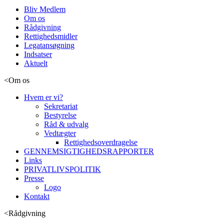
Bliv Medlem
Om os
Rådgivning
Rettighedsmidler
Legatansøgning
Indsatser
Aktuelt
<
Om os
Hvem er vi?
Sekretariat
Bestyrelse
Råd & udvalg
Vedtægter
Rettighedsoverdragelse
GENNEMSIGTIGHEDSRAPPORTER
Links
PRIVATLIVSPOLITIK
Presse
Logo
Kontakt
<
Rådgivning