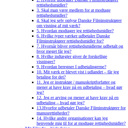
rettighedsmidler?
3. Skal man være medlem for at modtage
rettighedsmidler?
4. Skal jeg selv oplyse Danske Filminstruktører
om visning af mit værk?
5. Hvordan modtager jeg rettighedsmidler?
6. Hvilke typer værker udbetaler Danske
Filminstruktører rettighedsmidler for?
7. Hvornår bliver rettighedsmidlerne udbetalt og
hvor meget får jeg?
8. Hvilke indtægter giver de forskellige
visninger?
9. Hvordan beregner I udbetalingerne?
10. Mit værk er blevet vist i udlandet – får jeg
betaling for det?
11. Jeg er instruktør / manuskriptforfatter og
mener at have krav på en udbetaling – hvad gør
jeg?
12. Jeg er arving og mener at have krav på en
udbetaling – hvad gør jeg?
13.Hvorfor udbetaler Danske Filminstruktører for
manusrettigheder?
14. Hvilke andre organisationer kan jeg
henvende mig til for at modtage rettighedsmidler?