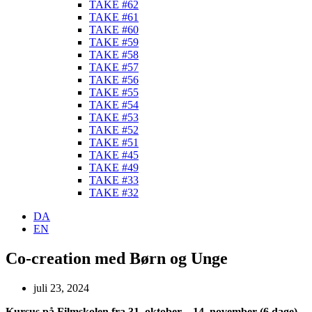
TAKE #62
TAKE #61
TAKE #60
TAKE #59
TAKE #58
TAKE #57
TAKE #56
TAKE #55
TAKE #54
TAKE #53
TAKE #52
TAKE #51
TAKE #45
TAKE #49
TAKE #33
TAKE #32
DA
EN
Co-creation med Børn og Unge
juli 23, 2024
Kursus på Filmskolen fra 31. oktober – 14. november (6 dage)