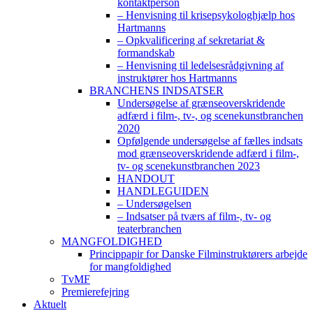
kontaktperson
– Henvisning til krisepsykologhjælp hos
Hartmanns
– Opkvalificering af sekretariat &
formandskab
– Henvisning til ledelsesrådgivning af
instruktører hos Hartmanns
BRANCHENS INDSATSER
Undersøgelse af grænseoverskridende
adfærd i film-, tv-, og scenekunstbranchen
2020
Opfølgende undersøgelse af fælles indsats
mod grænseoverskridende adfærd i film-,
tv- og scenekunstbranchen 2023
HANDOUT
HANDLEGUIDEN
– Undersøgelsen
– Indsatser på tværs af film-, tv- og
teaterbranchen
MANGFOLDIGHED
Princippapir for Danske Filminstruktørers arbejde
for mangfoldighed
TvMF
Premierefejring
Aktuelt