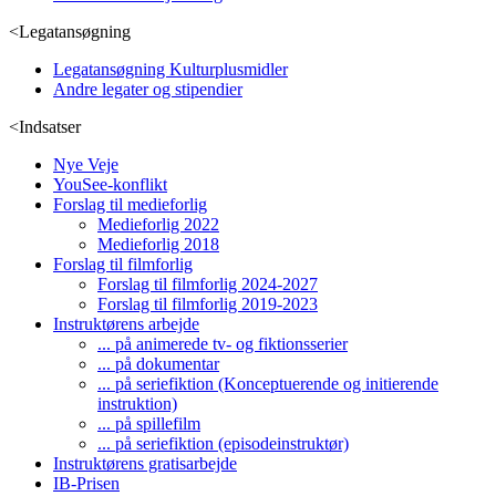
<
Legatansøgning
Legatansøgning Kulturplusmidler
Andre legater og stipendier
<
Indsatser
Nye Veje
YouSee-konflikt
Forslag til medieforlig
Medieforlig 2022
Medieforlig 2018
Forslag til filmforlig
Forslag til filmforlig 2024-2027
Forslag til filmforlig 2019-2023
Instruktørens arbejde
... på animerede tv- og fiktionsserier
... på dokumentar
... på seriefiktion (Konceptuerende og initierende
instruktion)
... på spillefilm
... på seriefiktion (episodeinstruktør)
Instruktørens gratisarbejde
IB-Prisen