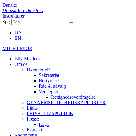
Danske
Danish
film
directors
Instruktører
Søg
DA
EN
MIT FILMDIR
Bliv Medlem
Om os
Hvem er vi?
Sekretariat
Bestyrelse
Råd & udvalg
Vedtægter
Rettighedsoverdragelse
GENNEMSIGTIGHEDSRAPPORTER
Links
PRIVATLIVSPOLITIK
Presse
Logo
Kontakt
Rådgivning