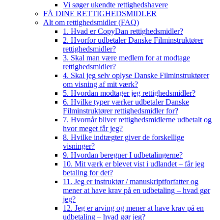
Vi søger ukendte rettighedshavere
FÅ DINE RETTIGHEDSMIDLER
Alt om rettighedsmidler (FAQ)
1. Hvad er CopyDan rettighedsmidler?
2. Hvorfor udbetaler Danske Filminstruktører
rettighedsmidler?
3. Skal man være medlem for at modtage
rettighedsmidler?
4. Skal jeg selv oplyse Danske Filminstruktører
om visning af mit værk?
5. Hvordan modtager jeg rettighedsmidler?
6. Hvilke typer værker udbetaler Danske
Filminstruktører rettighedsmidler for?
7. Hvornår bliver rettighedsmidlerne udbetalt og
hvor meget får jeg?
8. Hvilke indtægter giver de forskellige
visninger?
9. Hvordan beregner I udbetalingerne?
10. Mit værk er blevet vist i udlandet – får jeg
betaling for det?
11. Jeg er instruktør / manuskriptforfatter og
mener at have krav på en udbetaling – hvad gør
jeg?
12. Jeg er arving og mener at have krav på en
udbetaling – hvad gør jeg?