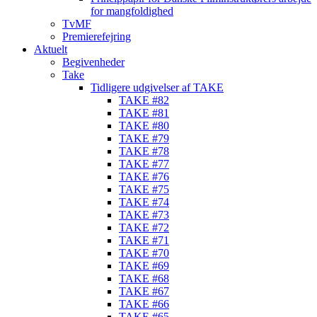
for mangfoldighed
TvMF
Premierefejring
Aktuelt
Begivenheder
Take
Tidligere udgivelser af TAKE
TAKE #82
TAKE #81
TAKE #80
TAKE #79
TAKE #78
TAKE #77
TAKE #76
TAKE #75
TAKE #74
TAKE #73
TAKE #72
TAKE #71
TAKE #70
TAKE #69
TAKE #68
TAKE #67
TAKE #66
TAKE #65