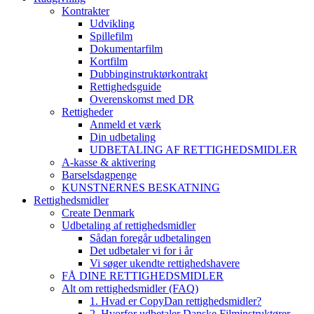
Kontrakter
Udvikling
Spillefilm
Dokumentarfilm
Kortfilm
Dubbinginstruktørkontrakt
Rettighedsguide
Overenskomst med DR
Rettigheder
Anmeld et værk
Din udbetaling
UDBETALING AF RETTIGHEDSMIDLER
A-kasse & aktivering
Barselsdagpenge
KUNSTNERNES BESKATNING
Rettighedsmidler
Create Denmark
Udbetaling af rettighedsmidler
Sådan foregår udbetalingen
Det udbetaler vi for i år
Vi søger ukendte rettighedshavere
FÅ DINE RETTIGHEDSMIDLER
Alt om rettighedsmidler (FAQ)
1. Hvad er CopyDan rettighedsmidler?
2. Hvorfor udbetaler Danske Filminstruktører