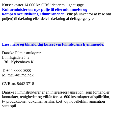
Kurset koster 14.000 kr. OBS! det er muligt at søge
Kulturministeriets nye pulje til efteruddannelse og
kompetenceudvikling i filmbranchen
(klik på linket for at læse om
puljen) til dækning eller delvis dækning af deltagergebyret.
Læs m
ere og tilmeld dig kurset via Filmskolens hjemmeside.
Danske Filminstruktører
Linnésgade 25, 2.
1361 København K
T: +45 3333 0888
M: mail@filmdir.dk
CVR-nr. 8442 3718
Danske Filminstruktører er en interesseorganisation, som forhandler
kontrakter, rettigheder og vilkår for ca. 600 instruktører af spillefilm,
tv-produktioner, dokumentarfilm, kort- og novellefilm, animation
samt spil.