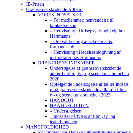
IB-Prisen
Grænseoverskridende Adfærd
VORES INDSATSER
– For medlemmer: henvendelse til
kontaktperson
– Henvisning til krisepsykologhjælp hos
Hartmanns
– Opkvalificering af sekretariat &
formandskab
– Henvisning til ledelsesrådgivning af
instruktører hos Hartmanns
BRANCHENS INDSATSER
Undersøgelse af grænseoverskridende
adfærd i film-, tv-, og scenekunstbranchen
2020
Opfølgende undersøgelse af fælles indsats
mod grænseoverskridende adfærd i film-,
tv- og scenekunstbranchen 2023
HANDOUT
HANDLEGUIDEN
– Undersøgelsen
– Indsatser på tværs af film-, tv- og
teaterbranchen
MANGFOLDIGHED
Princippapir for Danske Filminstruktørers arbejde