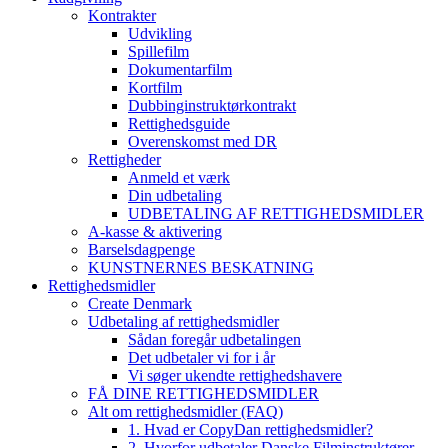
Kontrakter
Udvikling
Spillefilm
Dokumentarfilm
Kortfilm
Dubbinginstruktørkontrakt
Rettighedsguide
Overenskomst med DR
Rettigheder
Anmeld et værk
Din udbetaling
UDBETALING AF RETTIGHEDSMIDLER
A-kasse & aktivering
Barselsdagpenge
KUNSTNERNES BESKATNING
Rettighedsmidler
Create Denmark
Udbetaling af rettighedsmidler
Sådan foregår udbetalingen
Det udbetaler vi for i år
Vi søger ukendte rettighedshavere
FÅ DINE RETTIGHEDSMIDLER
Alt om rettighedsmidler (FAQ)
1. Hvad er CopyDan rettighedsmidler?
2. Hvorfor udbetaler Danske Filminstruktører