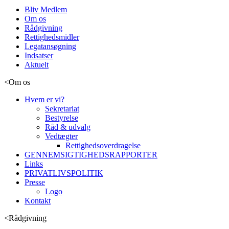
Bliv Medlem
Om os
Rådgivning
Rettighedsmidler
Legatansøgning
Indsatser
Aktuelt
<
Om os
Hvem er vi?
Sekretariat
Bestyrelse
Råd & udvalg
Vedtægter
Rettighedsoverdragelse
GENNEMSIGTIGHEDSRAPPORTER
Links
PRIVATLIVSPOLITIK
Presse
Logo
Kontakt
<
Rådgivning