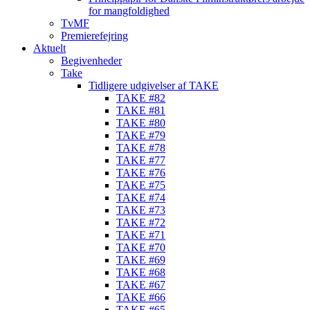
for mangfoldighed
TvMF
Premierefejring
Aktuelt
Begivenheder
Take
Tidligere udgivelser af TAKE
TAKE #82
TAKE #81
TAKE #80
TAKE #79
TAKE #78
TAKE #77
TAKE #76
TAKE #75
TAKE #74
TAKE #73
TAKE #72
TAKE #71
TAKE #70
TAKE #69
TAKE #68
TAKE #67
TAKE #66
TAKE #65