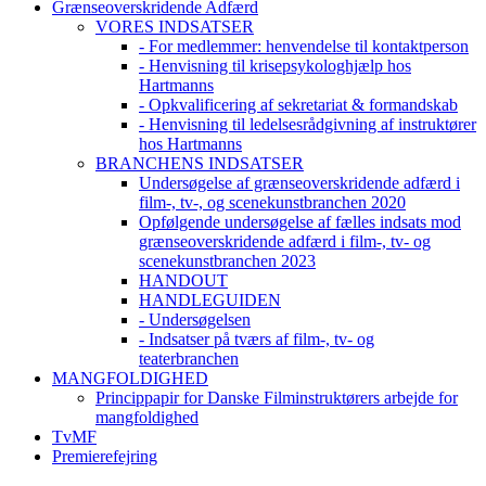
Grænseoverskridende Adfærd
VORES INDSATSER
- For medlemmer: henvendelse til kontaktperson
- Henvisning til krisepsykologhjælp hos
Hartmanns
- Opkvalificering af sekretariat & formandskab
- Henvisning til ledelsesrådgivning af instruktører
hos Hartmanns
BRANCHENS INDSATSER
Undersøgelse af grænseoverskridende adfærd i
film-, tv-, og scenekunstbranchen 2020
Opfølgende undersøgelse af fælles indsats mod
grænseoverskridende adfærd i film-, tv- og
scenekunstbranchen 2023
HANDOUT
HANDLEGUIDEN
- Undersøgelsen
- Indsatser på tværs af film-, tv- og
teaterbranchen
MANGFOLDIGHED
Princippapir for Danske Filminstruktørers arbejde for
mangfoldighed
TvMF
Premierefejring