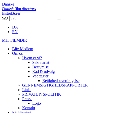
Danske
Danish
film
directors
Instruktører
Søg
DA
EN
MIT FILMDIR
Bliv Medlem
Om os
Hvem er vi?
Sekretariat
Bestyrelse
Råd & udvalg
Vedtægter
Rettighedsoverdragelse
GENNEMSIGTIGHEDSRAPPORTER
Links
PRIVATLIVSPOLITIK
Presse
Logo
Kontakt
Rådgivning