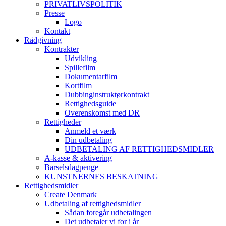
PRIVATLIVSPOLITIK
Presse
Logo
Kontakt
Rådgivning
Kontrakter
Udvikling
Spillefilm
Dokumentarfilm
Kortfilm
Dubbinginstruktørkontrakt
Rettighedsguide
Overenskomst med DR
Rettigheder
Anmeld et værk
Din udbetaling
UDBETALING AF RETTIGHEDSMIDLER
A-kasse & aktivering
Barselsdagpenge
KUNSTNERNES BESKATNING
Rettighedsmidler
Create Denmark
Udbetaling af rettighedsmidler
Sådan foregår udbetalingen
Det udbetaler vi for i år