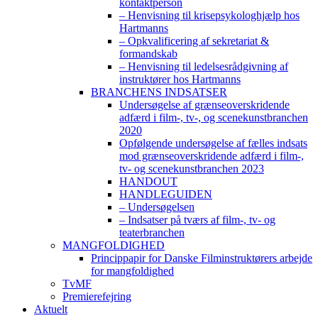
kontaktperson
– Henvisning til krisepsykologhjælp hos
Hartmanns
– Opkvalificering af sekretariat &
formandskab
– Henvisning til ledelsesrådgivning af
instruktører hos Hartmanns
BRANCHENS INDSATSER
Undersøgelse af grænseoverskridende
adfærd i film-, tv-, og scenekunstbranchen
2020
Opfølgende undersøgelse af fælles indsats
mod grænseoverskridende adfærd i film-,
tv- og scenekunstbranchen 2023
HANDOUT
HANDLEGUIDEN
– Undersøgelsen
– Indsatser på tværs af film-, tv- og
teaterbranchen
MANGFOLDIGHED
Princippapir for Danske Filminstruktørers arbejde
for mangfoldighed
TvMF
Premierefejring
Aktuelt