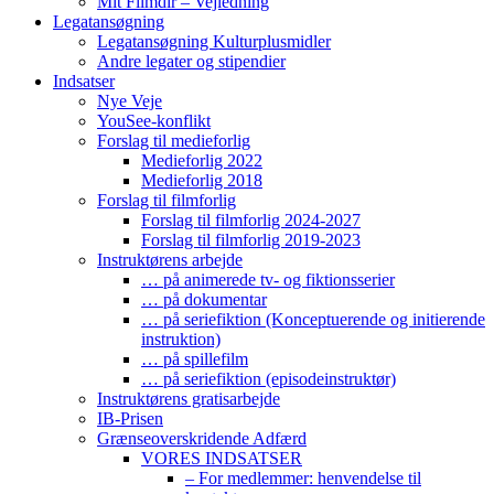
Mit Filmdir – Vejledning
Legatansøgning
Legatansøgning Kulturplusmidler
Andre legater og stipendier
Indsatser
Nye Veje
YouSee-konflikt
Forslag til medieforlig
Medieforlig 2022
Medieforlig 2018
Forslag til filmforlig
Forslag til filmforlig 2024-2027
Forslag til filmforlig 2019-2023
Instruktørens arbejde
… på animerede tv- og fiktionsserier
… på dokumentar
… på seriefiktion (Konceptuerende og initierende
instruktion)
… på spillefilm
… på seriefiktion (episodeinstruktør)
Instruktørens gratisarbejde
IB-Prisen
Grænseoverskridende Adfærd
VORES INDSATSER
– For medlemmer: henvendelse til