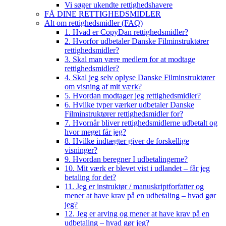
Vi søger ukendte rettighedshavere
FÅ DINE RETTIGHEDSMIDLER
Alt om rettighedsmidler (FAQ)
1. Hvad er CopyDan rettighedsmidler?
2. Hvorfor udbetaler Danske Filminstruktører
rettighedsmidler?
3. Skal man være medlem for at modtage
rettighedsmidler?
4. Skal jeg selv oplyse Danske Filminstruktører
om visning af mit værk?
5. Hvordan modtager jeg rettighedsmidler?
6. Hvilke typer værker udbetaler Danske
Filminstruktører rettighedsmidler for?
7. Hvornår bliver rettighedsmidlerne udbetalt og
hvor meget får jeg?
8. Hvilke indtægter giver de forskellige
visninger?
9. Hvordan beregner I udbetalingerne?
10. Mit værk er blevet vist i udlandet – får jeg
betaling for det?
11. Jeg er instruktør / manuskriptforfatter og
mener at have krav på en udbetaling – hvad gør
jeg?
12. Jeg er arving og mener at have krav på en
udbetaling – hvad gør jeg?