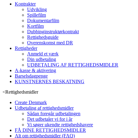
Kontrakter
Udvikling
Spillefilm
Dokumentarfilm
Kortfilm
Dubbinginstruktørkontrakt
Rettighedsguide
Overenskomst med DR
Rettigheder
Anmeld et værk
Din udbetaling
UDBETALING AF RETTIGHEDSMIDLER
A-kasse & aktivering
Barselsdagpenge
KUNSTNERNES BESKATNING
<
Rettighedsmidler
Create Denmark
Udbetaling af rettighedsmidler
Sådan foregår udbetalingen
Det udbetaler vi for i år
Vi søger ukendte rettighedshavere
FÅ DINE RETTIGHEDSMIDLER
Alt om rettighedsmidler (FAQ)