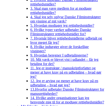
rettighedsmidler?
3. Skal man være medlem for at modtage
rettighedsmidler?
4. Skal jeg selv oplyse Danske Filminstruktører
om visning af mit værk?
5. Hvordan modtager jeg rettighedsmidler?
6. Hvilke typer værker udbetaler Danske
Filminstruktører rettighedsmidler for?
7. Hvornår bliver rettighedsmidlerne udbetalt og
hvor meget får jeg?
8. Hvilke indtægter giver de forskellige
visninger?
9. Hvordan beregner I udbetalingerne?
10. Mit værk er blevet vist i udlandet – får jeg
betaling for det?
11. Jeg er instruktør / manuskriptforfatter og
mener at have krav på en udbetaling – hvad gør
jeg?
12. Jeg er arving og mener at have krav på en
udbetaling – hvad gør jeg?
13.Hvorfor udbetaler Danske Filminstruktører for
manusrettigheder?
14. Hvilke andre organisationer kan jeg
henvende mig til for at modtage rettighedsmidler?