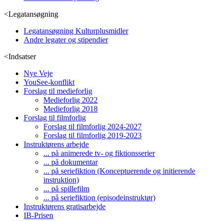
<
Legatansøgning
Legatansøgning Kulturplusmidler
Andre legater og stipendier
<
Indsatser
Nye Veje
YouSee-konflikt
Forslag til medieforlig
Medieforlig 2022
Medieforlig 2018
Forslag til filmforlig
Forslag til filmforlig 2024-2027
Forslag til filmforlig 2019-2023
Instruktørens arbejde
... på animerede tv- og fiktionsserier
... på dokumentar
... på seriefiktion (Konceptuerende og initierende
instruktion)
... på spillefilm
... på seriefiktion (episodeinstruktør)
Instruktørens gratisarbejde
IB-Prisen