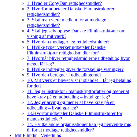
1. Hvad er CopyDan rettighedsmidler?
2. Hvorfor udbetaler Danske Filminstruktører
rettighedsmidler?
3. Skal man være medlem for at modtage
rettighedsmidler?
4. Skal jeg selv oplyse Danske Filminstruktører om
visning af mit værk?
5. Hvordan modtager jeg rettighedsmidler?
6. Hvilke typer værker udbetaler Danske
Filminstruktører rettighedsmidler for?
7. Hvornår bliver rettighedsmidlerne udbetalt og hvor
meget får jeg?
8. Hvilke indtægter giver de forskellige visninger?
9. Hvordan beregner I udbetalingerne?
10. Mit værk er blevet vist i udlandet – får jeg betaling
for det?
11. Jeg er instruktør / manuskriptforfatter og mener at
have krav på en udbetaling – hvad gør jeg?
12. Jeg er arving og mener at have krav på en
udbetaling – hvad gør jeg?
13.Hvorfor udbetaler Danske Filminstruktører for
manusrettigheder?
14. Hvilke andre organisationer kan jeg henvende mig
til for at modtage rettighedsmidler?
Mit Filmdir - Vejledning