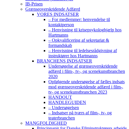
IB-Prisen
Grænseoverskridende Adfærd
VORES INDSATSER
– For medlemmer: henvendelse til
kontaktperson
– Henvisning til krisepsykologhjælp hos
Hartmanns
– Opkvalificering af sekretariat &
formandskab
– Henvisning til ledelsesrådgivning af
instruktører hos Hartmanns
BRANCHENS INDSATSER
Undersøgelse af grænseoverskridende
adfærd i film-, tv-, og scenekunstbranchen
2020
Opfølgende undersøgelse af fælles indsats
mod grænseoverskridende adfærd i film-,
tv- og scenekunstbranchen 2023
HANDOUT
HANDLEGUIDEN
– Undersøgelsen
– Indsatser på tværs af film-, tv- og
teaterbranchen
MANGFOLDIGHED
Princippapir for Danske Filminstruktørers arbejde