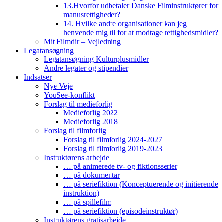
13.Hvorfor udbetaler Danske Filminstruktører for
manusrettigheder?
14. Hvilke andre organisationer kan jeg
henvende mig til for at modtage rettighedsmidler?
Mit Filmdir – Vejledning
Legatansøgning
Legatansøgning Kulturplusmidler
Andre legater og stipendier
Indsatser
Nye Veje
YouSee-konflikt
Forslag til medieforlig
Medieforlig 2022
Medieforlig 2018
Forslag til filmforlig
Forslag til filmforlig 2024-2027
Forslag til filmforlig 2019-2023
Instruktørens arbejde
… på animerede tv- og fiktionsserier
… på dokumentar
… på seriefiktion (Konceptuerende og initierende
instruktion)
… på spillefilm
… på seriefiktion (episodeinstruktør)
Instruktørens gratisarbejde