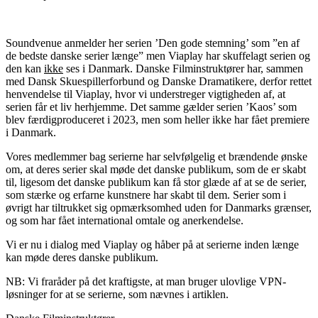
Soundvenue anmelder her serien ’Den gode stemning’ som ”en af
de bedste danske serier længe” men Viaplay har skuffelagt serien og
den kan
ikke
ses i Danmark. Danske Filminstruktører har, sammen
med Dansk Skuespillerforbund og Danske Dramatikere, derfor rettet
henvendelse til Viaplay, hvor vi understreger vigtigheden af, at
serien får et liv herhjemme. Det samme gælder serien ’Kaos’ som
blev færdigproduceret i 2023, men som heller ikke har fået premiere
i Danmark.
Vores medlemmer bag serierne har selvfølgelig et brændende ønske
om, at deres serier skal møde det danske publikum, som de er skabt
til, ligesom det danske publikum kan få stor glæde af at se de serier,
som stærke og erfarne kunstnere har skabt til dem. Serier som i
øvrigt har tiltrukket sig opmærksomhed uden for Danmarks grænser,
og som har fået international omtale og anerkendelse.
Vi er nu i dialog med Viaplay og håber på at serierne inden længe
kan møde deres danske publikum.
NB: Vi fraråder på det kraftigste, at man bruger ulovlige VPN-
løsninger for at se serierne, som nævnes i artiklen.