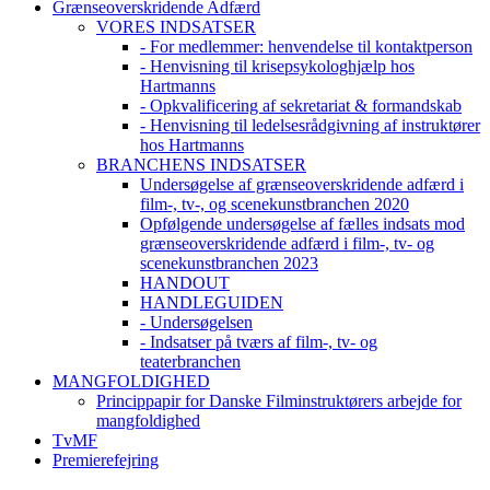
Grænseoverskridende Adfærd
VORES INDSATSER
- For medlemmer: henvendelse til kontaktperson
- Henvisning til krisepsykologhjælp hos
Hartmanns
- Opkvalificering af sekretariat & formandskab
- Henvisning til ledelsesrådgivning af instruktører
hos Hartmanns
BRANCHENS INDSATSER
Undersøgelse af grænseoverskridende adfærd i
film-, tv-, og scenekunstbranchen 2020
Opfølgende undersøgelse af fælles indsats mod
grænseoverskridende adfærd i film-, tv- og
scenekunstbranchen 2023
HANDOUT
HANDLEGUIDEN
- Undersøgelsen
- Indsatser på tværs af film-, tv- og
teaterbranchen
MANGFOLDIGHED
Princippapir for Danske Filminstruktørers arbejde for
mangfoldighed
TvMF
Premierefejring