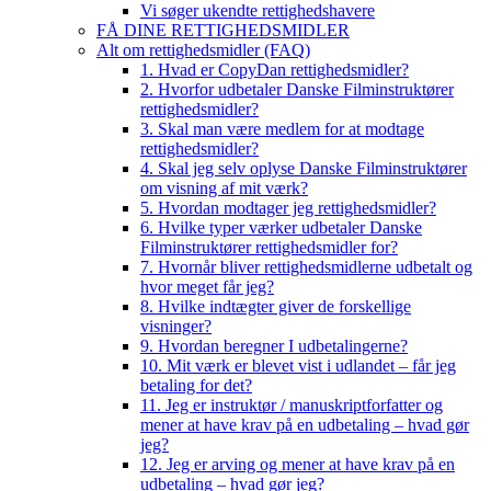
Vi søger ukendte rettighedshavere
FÅ DINE RETTIGHEDSMIDLER
Alt om rettighedsmidler (FAQ)
1. Hvad er CopyDan rettighedsmidler?
2. Hvorfor udbetaler Danske Filminstruktører
rettighedsmidler?
3. Skal man være medlem for at modtage
rettighedsmidler?
4. Skal jeg selv oplyse Danske Filminstruktører
om visning af mit værk?
5. Hvordan modtager jeg rettighedsmidler?
6. Hvilke typer værker udbetaler Danske
Filminstruktører rettighedsmidler for?
7. Hvornår bliver rettighedsmidlerne udbetalt og
hvor meget får jeg?
8. Hvilke indtægter giver de forskellige
visninger?
9. Hvordan beregner I udbetalingerne?
10. Mit værk er blevet vist i udlandet – får jeg
betaling for det?
11. Jeg er instruktør / manuskriptforfatter og
mener at have krav på en udbetaling – hvad gør
jeg?
12. Jeg er arving og mener at have krav på en
udbetaling – hvad gør jeg?