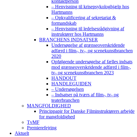
kontaktperson
– Henvisning til krisepsykologhjælp hos
Hartmanns
– Opkvalificering af sekretariat &
formandskab
– Henvisning til ledelsesrådgivning af
instruktører hos Hartmanns
BRANCHENS INDSATSER
Undersøgelse af grænseoverskridende
adfærd i film-, tv-, og scenekunstbranchen
2020
Opfølgende undersøgelse af fælles indsats
mod grænseoverskridende adfærd i film-,
tv- og scenekunstbranchen 2023
HANDOUT
HANDLEGUIDEN
– Undersøgelsen
– Indsatser på tværs af film-, tv- og
teaterbranchen
MANGFOLDIGHED
Princippapir for Danske Filminstruktørers arbejde
for mangfoldighed
TvMF
Premierefejring
Aktuelt