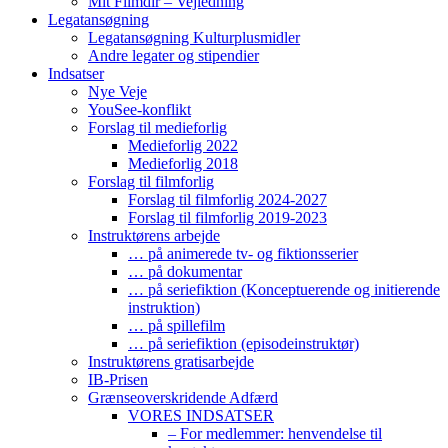
Mit Filmdir – Vejledning
Legatansøgning
Legatansøgning Kulturplusmidler
Andre legater og stipendier
Indsatser
Nye Veje
YouSee-konflikt
Forslag til medieforlig
Medieforlig 2022
Medieforlig 2018
Forslag til filmforlig
Forslag til filmforlig 2024-2027
Forslag til filmforlig 2019-2023
Instruktørens arbejde
… på animerede tv- og fiktionsserier
… på dokumentar
… på seriefiktion (Konceptuerende og initierende
instruktion)
… på spillefilm
… på seriefiktion (episodeinstruktør)
Instruktørens gratisarbejde
IB-Prisen
Grænseoverskridende Adfærd
VORES INDSATSER
– For medlemmer: henvendelse til