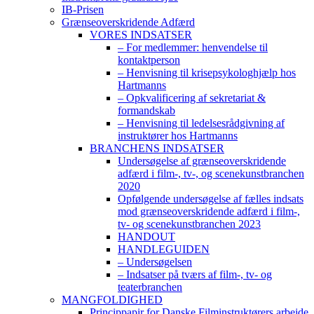
IB-Prisen
Grænseoverskridende Adfærd
VORES INDSATSER
– For medlemmer: henvendelse til
kontaktperson
– Henvisning til krisepsykologhjælp hos
Hartmanns
– Opkvalificering af sekretariat &
formandskab
– Henvisning til ledelsesrådgivning af
instruktører hos Hartmanns
BRANCHENS INDSATSER
Undersøgelse af grænseoverskridende
adfærd i film-, tv-, og scenekunstbranchen
2020
Opfølgende undersøgelse af fælles indsats
mod grænseoverskridende adfærd i film-,
tv- og scenekunstbranchen 2023
HANDOUT
HANDLEGUIDEN
– Undersøgelsen
– Indsatser på tværs af film-, tv- og
teaterbranchen
MANGFOLDIGHED
Princippapir for Danske Filminstruktørers arbejde