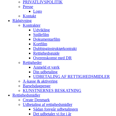
PRIVATLIVSPOLITIK
Presse
Logo
Kontakt
Rådgivning
Kontrakter
Udvikling
Spillefilm
Dokumentarfilm
Kortfilm
Dubbinginstruktørkontrakt
Rettighedsguide
Overenskomst med DR
Rettigheder
Anmeld et værk
Din udbetaling
UDBETALING AF RETTIGHEDSMIDLER
A-kasse & aktivering
Barselsdagpenge
KUNSTNERNES BESKATNING
Rettighedsmidler
Create Denmark
Udbetaling af rettighedsmidler
Sådan foregår udbetalingen
Det udbetaler vi for i år