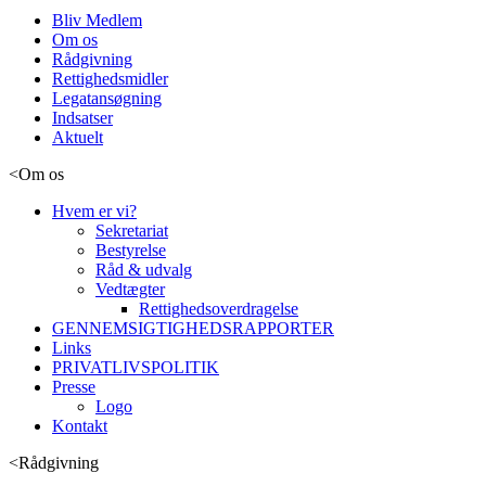
Bliv Medlem
Om os
Rådgivning
Rettighedsmidler
Legatansøgning
Indsatser
Aktuelt
<
Om os
Hvem er vi?
Sekretariat
Bestyrelse
Råd & udvalg
Vedtægter
Rettighedsoverdragelse
GENNEMSIGTIGHEDSRAPPORTER
Links
PRIVATLIVSPOLITIK
Presse
Logo
Kontakt
<
Rådgivning