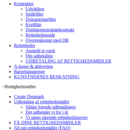
Kontrakter
Udvikling
Spillefilm
Dokumentarfilm
Kortfilm
Dubbinginstruktørkontrakt
Rettighedsguide
Overenskomst med DR
Rettigheder
Anmeld et værk
Din udbetaling
UDBETALING AF RETTIGHEDSMIDLER
A-kasse & aktivering
Barselsdagpenge
KUNSTNERNES BESKATNING
<
Rettighedsmidler
Create Denmark
Udbetaling af rettighedsmidler
Sådan foregår udbetalingen
Det udbetaler vi for i år
Vi søger ukendte rettighedshavere
FÅ DINE RETTIGHEDSMIDLER
Alt om rettighedsmidler (FAQ)