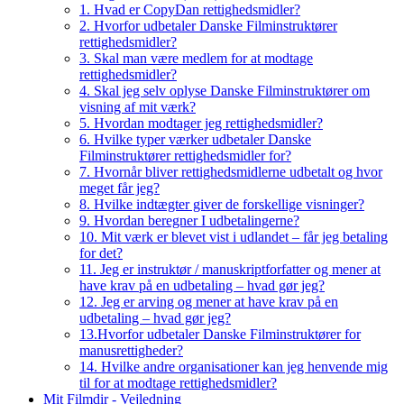
1. Hvad er CopyDan rettighedsmidler?
2. Hvorfor udbetaler Danske Filminstruktører
rettighedsmidler?
3. Skal man være medlem for at modtage
rettighedsmidler?
4. Skal jeg selv oplyse Danske Filminstruktører om
visning af mit værk?
5. Hvordan modtager jeg rettighedsmidler?
6. Hvilke typer værker udbetaler Danske
Filminstruktører rettighedsmidler for?
7. Hvornår bliver rettighedsmidlerne udbetalt og hvor
meget får jeg?
8. Hvilke indtægter giver de forskellige visninger?
9. Hvordan beregner I udbetalingerne?
10. Mit værk er blevet vist i udlandet – får jeg betaling
for det?
11. Jeg er instruktør / manuskriptforfatter og mener at
have krav på en udbetaling – hvad gør jeg?
12. Jeg er arving og mener at have krav på en
udbetaling – hvad gør jeg?
13.Hvorfor udbetaler Danske Filminstruktører for
manusrettigheder?
14. Hvilke andre organisationer kan jeg henvende mig
til for at modtage rettighedsmidler?
Mit Filmdir - Vejledning