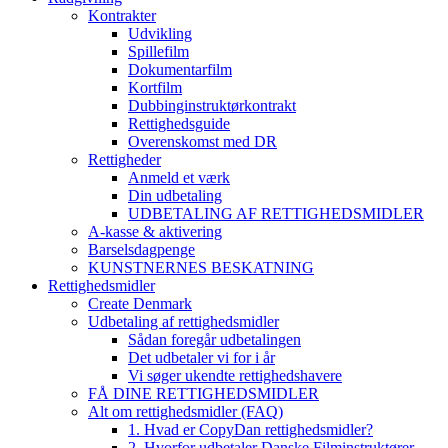
Kontrakter
Udvikling
Spillefilm
Dokumentarfilm
Kortfilm
Dubbinginstruktørkontrakt
Rettighedsguide
Overenskomst med DR
Rettigheder
Anmeld et værk
Din udbetaling
UDBETALING AF RETTIGHEDSMIDLER
A-kasse & aktivering
Barselsdagpenge
KUNSTNERNES BESKATNING
Rettighedsmidler
Create Denmark
Udbetaling af rettighedsmidler
Sådan foregår udbetalingen
Det udbetaler vi for i år
Vi søger ukendte rettighedshavere
FÅ DINE RETTIGHEDSMIDLER
Alt om rettighedsmidler (FAQ)
1. Hvad er CopyDan rettighedsmidler?
2. Hvorfor udbetaler Danske Filminstruktører