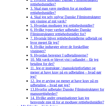
rettighedsmidler?
3. Skal man være medlem for at modtage
rettighedsmidler?
4. Skal jeg selv oplyse Danske Filminstruktører
om visning af mit værk?
5. Hvordan modtager jeg rettighedsmidler?
6. Hvilke typer værker udbetaler Danske
Filminstruktører rettighedsmidler for?
7. Hvornår bliver rettighedsmidlerne udbetalt og
hvor meget får jeg?
8. Hvilke indtægter giver de forskellige
visninger?
9. Hvordan beregner I udbetalingerne?
10. Mit værk er blevet vist i udlandet – får jeg
betaling for det?
11. Jeg er instruktør / manuskriptforfatter og
mener at have krav på en udbetaling – hvad gør
jeg?
12. Jeg er arving og mener at have krav på en
udbetaling – hvad gør jeg?
13.Hvorfor udbetaler Danske Filminstruktører for
manusrettigheder?
14. Hvilke andre organisationer kan jeg
henvende mig til for at modtage rettighedsmidler?