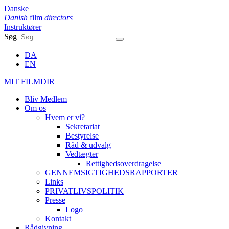
Danske
Danish
film
directors
Instruktører
Søg
DA
EN
MIT FILMDIR
Bliv Medlem
Om os
Hvem er vi?
Sekretariat
Bestyrelse
Råd & udvalg
Vedtægter
Rettighedsoverdragelse
GENNEMSIGTIGHEDSRAPPORTER
Links
PRIVATLIVSPOLITIK
Presse
Logo
Kontakt
Rådgivning