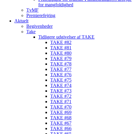
for mangfoldighed
TvMF
Premierefejring
Aktuelt
Begivenheder
Take
Tidligere udgivelser af TAKE
TAKE #82
TAKE #81
TAKE #80
TAKE #79
TAKE #78
TAKE #77
TAKE #76
TAKE #75
TAKE #74
TAKE #73
TAKE #72
TAKE #71
TAKE #70
TAKE #69
TAKE #68
TAKE #67
TAKE #66
TAKE #65