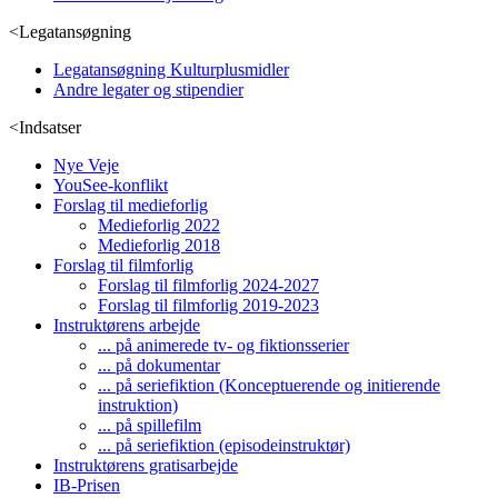
<
Legatansøgning
Legatansøgning Kulturplusmidler
Andre legater og stipendier
<
Indsatser
Nye Veje
YouSee-konflikt
Forslag til medieforlig
Medieforlig 2022
Medieforlig 2018
Forslag til filmforlig
Forslag til filmforlig 2024-2027
Forslag til filmforlig 2019-2023
Instruktørens arbejde
... på animerede tv- og fiktionsserier
... på dokumentar
... på seriefiktion (Konceptuerende og initierende
instruktion)
... på spillefilm
... på seriefiktion (episodeinstruktør)
Instruktørens gratisarbejde
IB-Prisen