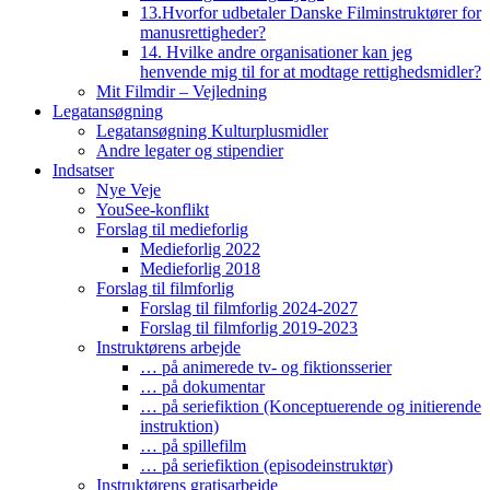
13.Hvorfor udbetaler Danske Filminstruktører for
manusrettigheder?
14. Hvilke andre organisationer kan jeg
henvende mig til for at modtage rettighedsmidler?
Mit Filmdir – Vejledning
Legatansøgning
Legatansøgning Kulturplusmidler
Andre legater og stipendier
Indsatser
Nye Veje
YouSee-konflikt
Forslag til medieforlig
Medieforlig 2022
Medieforlig 2018
Forslag til filmforlig
Forslag til filmforlig 2024-2027
Forslag til filmforlig 2019-2023
Instruktørens arbejde
… på animerede tv- og fiktionsserier
… på dokumentar
… på seriefiktion (Konceptuerende og initierende
instruktion)
… på spillefilm
… på seriefiktion (episodeinstruktør)
Instruktørens gratisarbejde