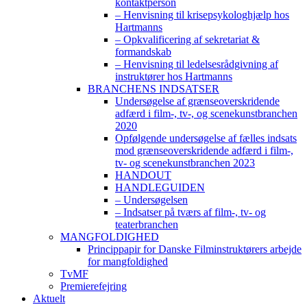
kontaktperson
– Henvisning til krisepsykologhjælp hos
Hartmanns
– Opkvalificering af sekretariat &
formandskab
– Henvisning til ledelsesrådgivning af
instruktører hos Hartmanns
BRANCHENS INDSATSER
Undersøgelse af grænseoverskridende
adfærd i film-, tv-, og scenekunstbranchen
2020
Opfølgende undersøgelse af fælles indsats
mod grænseoverskridende adfærd i film-,
tv- og scenekunstbranchen 2023
HANDOUT
HANDLEGUIDEN
– Undersøgelsen
– Indsatser på tværs af film-, tv- og
teaterbranchen
MANGFOLDIGHED
Princippapir for Danske Filminstruktørers arbejde
for mangfoldighed
TvMF
Premierefejring
Aktuelt