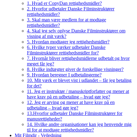
1. Hvad er CopyDan rettighedsmidler?
2. Hvorfor udbetaler Danske Filminstruktører
rettighedsmidler?
3. Skal man være medlem for at modtage
rettighedsmidler?
4. Skal jeg selv oplyse Danske Filminstruktører om
visning af mit værk?
5. Hvordan modtager jeg rettighedsmidler?
6. Hvilke typer værker udbetaler Danske
Filminstruktører rettighedsmidler for?
7. Hvornår bliver rettighedsmidlerne udbetalt og hvor
meget får jeg?
8. Hvilke indtægter giver de forskellige visninger?
9. Hvordan beregner I udbetalingerne?
10. Mit værk er blevet vist i udlandet – får jeg betaling
for det?
11. Jeg er instruktør / manuskriptforfatter og mener at
have krav på en udbetaling – hvad gør jeg?
12. Jeg er arving og mener at have krav på en
udbetaling – hvad gør jeg?
13.Hvorfor udbetaler Danske Filminstruktører for
manusrettigheder?
14. Hvilke andre organisationer kan jeg henvende mig
til for at modtage rettighedsmidler?
Mit Filmdir - Vejledning