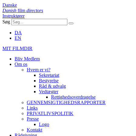
Danske
Danish
film
directors
Instruktører
Søg
DA
EN
MIT FILMDIR
Bliv Medlem
Om os
Hvem er vi?
Sekretariat
Bestyrelse
Råd & udvalg
Vedtægter
Rettighedsoverdragelse
GENNEMSIGTIGHEDSRAPPORTER
Links
PRIVATLIVSPOLITIK
Presse
Logo
Kontakt
Rådgivning