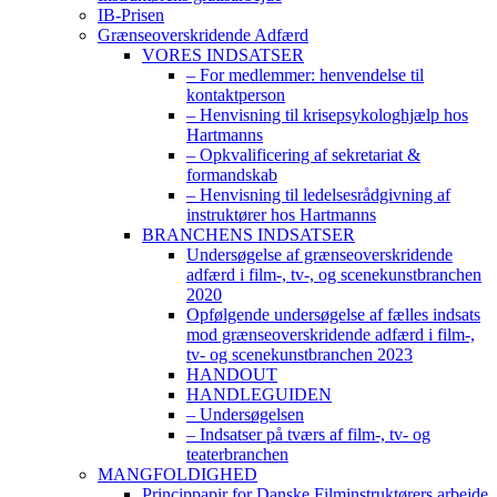
IB-Prisen
Grænseoverskridende Adfærd
VORES INDSATSER
– For medlemmer: henvendelse til
kontaktperson
– Henvisning til krisepsykologhjælp hos
Hartmanns
– Opkvalificering af sekretariat &
formandskab
– Henvisning til ledelsesrådgivning af
instruktører hos Hartmanns
BRANCHENS INDSATSER
Undersøgelse af grænseoverskridende
adfærd i film-, tv-, og scenekunstbranchen
2020
Opfølgende undersøgelse af fælles indsats
mod grænseoverskridende adfærd i film-,
tv- og scenekunstbranchen 2023
HANDOUT
HANDLEGUIDEN
– Undersøgelsen
– Indsatser på tværs af film-, tv- og
teaterbranchen
MANGFOLDIGHED
Princippapir for Danske Filminstruktørers arbejde