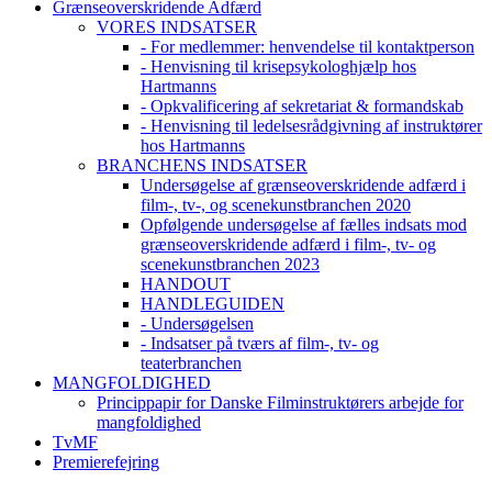
Grænseoverskridende Adfærd
VORES INDSATSER
- For medlemmer: henvendelse til kontaktperson
- Henvisning til krisepsykologhjælp hos
Hartmanns
- Opkvalificering af sekretariat & formandskab
- Henvisning til ledelsesrådgivning af instruktører
hos Hartmanns
BRANCHENS INDSATSER
Undersøgelse af grænseoverskridende adfærd i
film-, tv-, og scenekunstbranchen 2020
Opfølgende undersøgelse af fælles indsats mod
grænseoverskridende adfærd i film-, tv- og
scenekunstbranchen 2023
HANDOUT
HANDLEGUIDEN
- Undersøgelsen
- Indsatser på tværs af film-, tv- og
teaterbranchen
MANGFOLDIGHED
Princippapir for Danske Filminstruktørers arbejde for
mangfoldighed
TvMF
Premierefejring