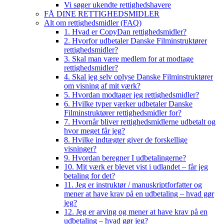
Vi søger ukendte rettighedshavere
FÅ DINE RETTIGHEDSMIDLER
Alt om rettighedsmidler (FAQ)
1. Hvad er CopyDan rettighedsmidler?
2. Hvorfor udbetaler Danske Filminstruktører
rettighedsmidler?
3. Skal man være medlem for at modtage
rettighedsmidler?
4. Skal jeg selv oplyse Danske Filminstruktører
om visning af mit værk?
5. Hvordan modtager jeg rettighedsmidler?
6. Hvilke typer værker udbetaler Danske
Filminstruktører rettighedsmidler for?
7. Hvornår bliver rettighedsmidlerne udbetalt og
hvor meget får jeg?
8. Hvilke indtægter giver de forskellige
visninger?
9. Hvordan beregner I udbetalingerne?
10. Mit værk er blevet vist i udlandet – får jeg
betaling for det?
11. Jeg er instruktør / manuskriptforfatter og
mener at have krav på en udbetaling – hvad gør
jeg?
12. Jeg er arving og mener at have krav på en
udbetaling – hvad gør jeg?