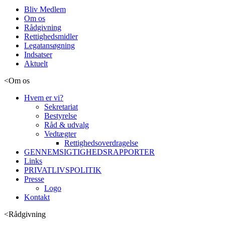
Bliv Medlem
Om os
Rådgivning
Rettighedsmidler
Legatansøgning
Indsatser
Aktuelt
<
Om os
Hvem er vi?
Sekretariat
Bestyrelse
Råd & udvalg
Vedtægter
Rettighedsoverdragelse
GENNEMSIGTIGHEDSRAPPORTER
Links
PRIVATLIVSPOLITIK
Presse
Logo
Kontakt
<
Rådgivning