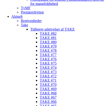
for mangfoldighed
TvMF
Premierefejring
Aktuelt
Begivenheder
Take
Tidligere udgivelser af TAKE
TAKE #82
TAKE #81
TAKE #80
TAKE #79
TAKE #78
TAKE #77
TAKE #76
TAKE #75
TAKE #74
TAKE #73
TAKE #72
TAKE #71
TAKE #70
TAKE #69
TAKE #68
TAKE #67
TAKE #66
TAKE #65