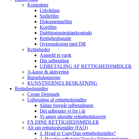
Kontrakter
Udvikling
Spillefilm
Dokumentarfilm
Kortfilm
Dubbinginstruktørkontrakt
Rettighedsguide
Overenskomst med DR
Rettigheder
Anmeld et værk
Din udbetaling
UDBETALING AF RETTIGHEDSMIDLER
A-kasse & aktivering
Barselsdagpenge
KUNSTNERNES BESKATNING
Rettighedsmidler
Create Denmark
Udbetaling af rettighedsmidler
Sådan foregår udbetalingen
Det udbetaler vi for i år
Vi søger ukendte rettighedshavere
FÅ DINE RETTIGHEDSMIDLER
Alt om rettighedsmidler (FAQ)
1. Hvad er CopyDan rettighedsmidler?
2. Hvorfor udbetaler Danske Filminstruktører