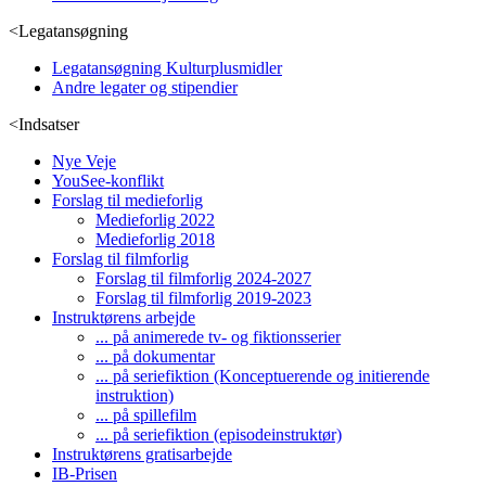
<
Legatansøgning
Legatansøgning Kulturplusmidler
Andre legater og stipendier
<
Indsatser
Nye Veje
YouSee-konflikt
Forslag til medieforlig
Medieforlig 2022
Medieforlig 2018
Forslag til filmforlig
Forslag til filmforlig 2024-2027
Forslag til filmforlig 2019-2023
Instruktørens arbejde
... på animerede tv- og fiktionsserier
... på dokumentar
... på seriefiktion (Konceptuerende og initierende
instruktion)
... på spillefilm
... på seriefiktion (episodeinstruktør)
Instruktørens gratisarbejde
IB-Prisen