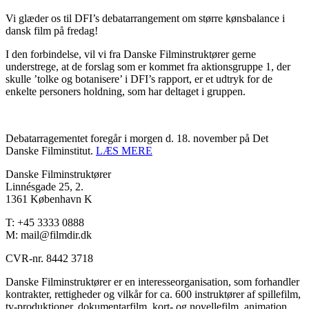
Vi glæder os til DFI’s debatarrangement om større kønsbalance i
dansk film på fredag!
I den forbindelse, vil vi fra Danske Filminstruktører gerne
understrege, at de forslag som er kommet fra aktionsgruppe 1, der
skulle ’tolke og botanisere’ i DFI’s rapport, er et udtryk for de
enkelte personers holdning, som har deltaget i gruppen.
Debatarragementet foregår i morgen d. 18. november på Det
Danske Filminstitut.
LÆS MERE
Danske Filminstruktører
Linnésgade 25, 2.
1361 København K
T: +45 3333 0888
M: mail@filmdir.dk
CVR-nr. 8442 3718
Danske Filminstruktører er en interesseorganisation, som forhandler
kontrakter, rettigheder og vilkår for ca. 600 instruktører af spillefilm,
tv-produktioner, dokumentarfilm, kort- og novellefilm, animation