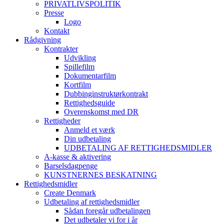
PRIVATLIVSPOLITIK
Presse
Logo
Kontakt
Rådgivning
Kontrakter
Udvikling
Spillefilm
Dokumentarfilm
Kortfilm
Dubbinginstruktørkontrakt
Rettighedsguide
Overenskomst med DR
Rettigheder
Anmeld et værk
Din udbetaling
UDBETALING AF RETTIGHEDSMIDLER
A-kasse & aktivering
Barselsdagpenge
KUNSTNERNES BESKATNING
Rettighedsmidler
Create Denmark
Udbetaling af rettighedsmidler
Sådan foregår udbetalingen
Det udbetaler vi for i år