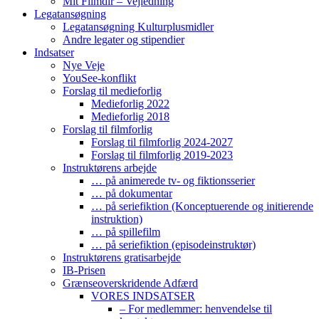
Mit Filmdir – Vejledning
Legatansøgning
Legatansøgning Kulturplusmidler
Andre legater og stipendier
Indsatser
Nye Veje
YouSee-konflikt
Forslag til medieforlig
Medieforlig 2022
Medieforlig 2018
Forslag til filmforlig
Forslag til filmforlig 2024-2027
Forslag til filmforlig 2019-2023
Instruktørens arbejde
… på animerede tv- og fiktionsserier
… på dokumentar
… på seriefiktion (Konceptuerende og initierende
instruktion)
… på spillefilm
… på seriefiktion (episodeinstruktør)
Instruktørens gratisarbejde
IB-Prisen
Grænseoverskridende Adfærd
VORES INDSATSER
– For medlemmer: henvendelse til