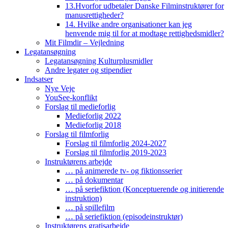
13.Hvorfor udbetaler Danske Filminstruktører for
manusrettigheder?
14. Hvilke andre organisationer kan jeg
henvende mig til for at modtage rettighedsmidler?
Mit Filmdir – Vejledning
Legatansøgning
Legatansøgning Kulturplusmidler
Andre legater og stipendier
Indsatser
Nye Veje
YouSee-konflikt
Forslag til medieforlig
Medieforlig 2022
Medieforlig 2018
Forslag til filmforlig
Forslag til filmforlig 2024-2027
Forslag til filmforlig 2019-2023
Instruktørens arbejde
… på animerede tv- og fiktionsserier
… på dokumentar
… på seriefiktion (Konceptuerende og initierende
instruktion)
… på spillefilm
… på seriefiktion (episodeinstruktør)
Instruktørens gratisarbejde