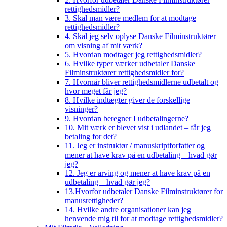
rettighedsmidler?
3. Skal man være medlem for at modtage
rettighedsmidler?
4. Skal jeg selv oplyse Danske Filminstruktører
om visning af mit værk?
5. Hvordan modtager jeg rettighedsmidler?
6. Hvilke typer værker udbetaler Danske
Filminstruktører rettighedsmidler for?
7. Hvornår bliver rettighedsmidlerne udbetalt og
hvor meget får jeg?
8. Hvilke indtægter giver de forskellige
visninger?
9. Hvordan beregner I udbetalingerne?
10. Mit værk er blevet vist i udlandet – får jeg
betaling for det?
11. Jeg er instruktør / manuskriptforfatter og
mener at have krav på en udbetaling – hvad gør
jeg?
12. Jeg er arving og mener at have krav på en
udbetaling – hvad gør jeg?
13.Hvorfor udbetaler Danske Filminstruktører for
manusrettigheder?
14. Hvilke andre organisationer kan jeg
henvende mig til for at modtage rettighedsmidler?