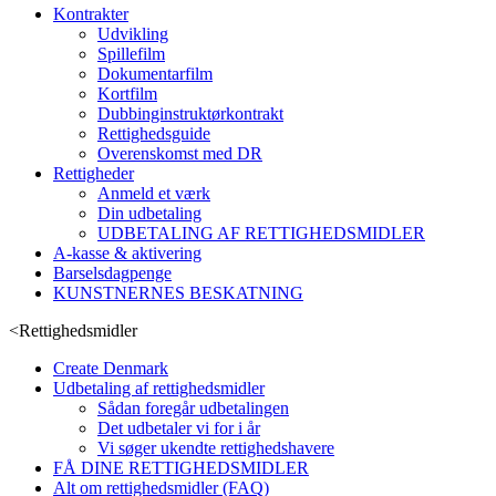
Kontrakter
Udvikling
Spillefilm
Dokumentarfilm
Kortfilm
Dubbinginstruktørkontrakt
Rettighedsguide
Overenskomst med DR
Rettigheder
Anmeld et værk
Din udbetaling
UDBETALING AF RETTIGHEDSMIDLER
A-kasse & aktivering
Barselsdagpenge
KUNSTNERNES BESKATNING
<
Rettighedsmidler
Create Denmark
Udbetaling af rettighedsmidler
Sådan foregår udbetalingen
Det udbetaler vi for i år
Vi søger ukendte rettighedshavere
FÅ DINE RETTIGHEDSMIDLER
Alt om rettighedsmidler (FAQ)