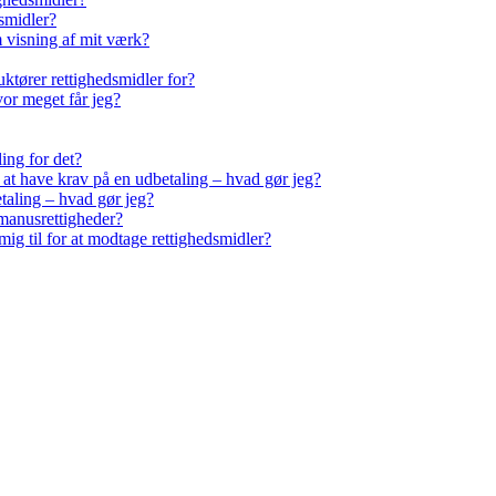
smidler?
m visning af mit værk?
ktører rettighedsmidler for?
vor meget får jeg?
ling for det?
r at have krav på en udbetaling – hvad gør jeg?
taling – hvad gør jeg?
manusrettigheder?
ig til for at modtage rettighedsmidler?