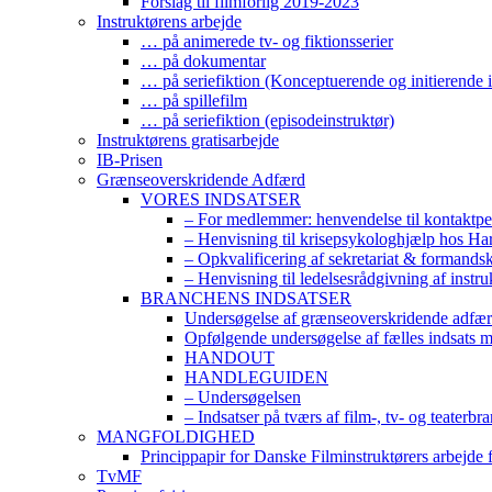
Forslag til filmforlig 2019-2023
Instruktørens arbejde
… på animerede tv- og fiktionsserier
… på dokumentar
… på seriefiktion (Konceptuerende og initierende i
… på spillefilm
… på seriefiktion (episodeinstruktør)
Instruktørens gratisarbejde
IB-Prisen
Grænseoverskridende Adfærd
VORES INDSATSER
– For medlemmer: henvendelse til kontaktp
– Henvisning til krisepsykologhjælp hos H
– Opkvalificering af sekretariat & formands
– Henvisning til ledelsesrådgivning af instr
BRANCHENS INDSATSER
Undersøgelse af grænseoverskridende adfærd
Opfølgende undersøgelse af fælles indsats 
HANDOUT
HANDLEGUIDEN
– Undersøgelsen
– Indsatser på tværs af film-, tv- og teaterbr
MANGFOLDIGHED
Princippapir for Danske Filminstruktørers arbejde
TvMF