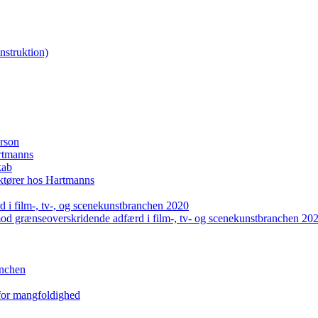
nstruktion)
erson
artmanns
kab
uktører hos Hartmanns
 i film-, tv-, og scenekunstbranchen 2020
mod grænseoverskridende adfærd i film-, tv- og scenekunstbranchen 20
anchen
 for mangfoldighed