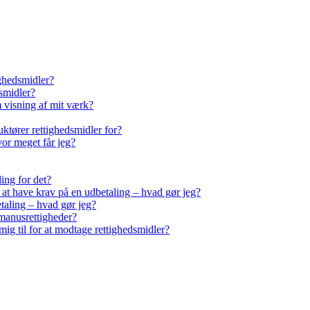
ighedsmidler?
smidler?
m visning af mit værk?
ktører rettighedsmidler for?
vor meget får jeg?
ling for det?
r at have krav på en udbetaling – hvad gør jeg?
taling – hvad gør jeg?
manusrettigheder?
ig til for at modtage rettighedsmidler?