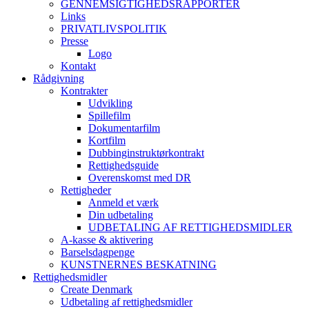
GENNEMSIGTIGHEDSRAPPORTER
Links
PRIVATLIVSPOLITIK
Presse
Logo
Kontakt
Rådgivning
Kontrakter
Udvikling
Spillefilm
Dokumentarfilm
Kortfilm
Dubbinginstruktørkontrakt
Rettighedsguide
Overenskomst med DR
Rettigheder
Anmeld et værk
Din udbetaling
UDBETALING AF RETTIGHEDSMIDLER
A-kasse & aktivering
Barselsdagpenge
KUNSTNERNES BESKATNING
Rettighedsmidler
Create Denmark
Udbetaling af rettighedsmidler