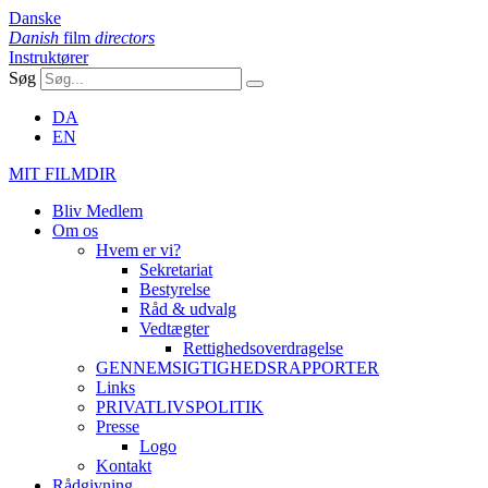
Danske
Danish
film
directors
Instruktører
Søg
DA
EN
MIT FILMDIR
Bliv Medlem
Om os
Hvem er vi?
Sekretariat
Bestyrelse
Råd & udvalg
Vedtægter
Rettighedsoverdragelse
GENNEMSIGTIGHEDSRAPPORTER
Links
PRIVATLIVSPOLITIK
Presse
Logo
Kontakt
Rådgivning