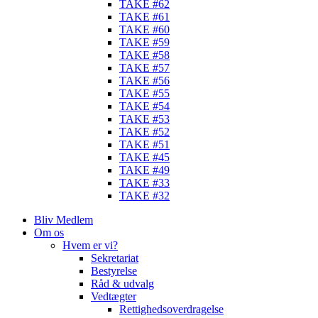
TAKE #62
TAKE #61
TAKE #60
TAKE #59
TAKE #58
TAKE #57
TAKE #56
TAKE #55
TAKE #54
TAKE #53
TAKE #52
TAKE #51
TAKE #45
TAKE #49
TAKE #33
TAKE #32
Bliv Medlem
Om os
Hvem er vi?
Sekretariat
Bestyrelse
Råd & udvalg
Vedtægter
Rettighedsoverdragelse