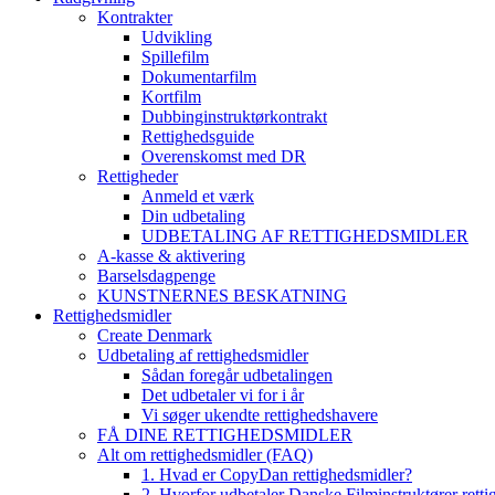
Kontrakter
Udvikling
Spillefilm
Dokumentarfilm
Kortfilm
Dubbinginstruktørkontrakt
Rettighedsguide
Overenskomst med DR
Rettigheder
Anmeld et værk
Din udbetaling
UDBETALING AF RETTIGHEDSMIDLER
A-kasse & aktivering
Barselsdagpenge
KUNSTNERNES BESKATNING
Rettighedsmidler
Create Denmark
Udbetaling af rettighedsmidler
Sådan foregår udbetalingen
Det udbetaler vi for i år
Vi søger ukendte rettighedshavere
FÅ DINE RETTIGHEDSMIDLER
Alt om rettighedsmidler (FAQ)
1. Hvad er CopyDan rettighedsmidler?
2. Hvorfor udbetaler Danske Filminstruktører rett