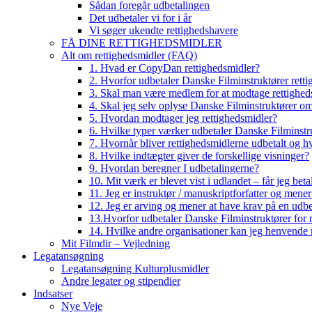
Sådan foregår udbetalingen
Det udbetaler vi for i år
Vi søger ukendte rettighedshavere
FÅ DINE RETTIGHEDSMIDLER
Alt om rettighedsmidler (FAQ)
1. Hvad er CopyDan rettighedsmidler?
2. Hvorfor udbetaler Danske Filminstruktører rett
3. Skal man være medlem for at modtage rettighed
4. Skal jeg selv oplyse Danske Filminstruktører o
5. Hvordan modtager jeg rettighedsmidler?
6. Hvilke typer værker udbetaler Danske Filminstru
7. Hvornår bliver rettighedsmidlerne udbetalt og h
8. Hvilke indtægter giver de forskellige visninger?
9. Hvordan beregner I udbetalingerne?
10. Mit værk er blevet vist i udlandet – får jeg beta
11. Jeg er instruktør / manuskriptforfatter og mene
12. Jeg er arving og mener at have krav på en udbe
13.Hvorfor udbetaler Danske Filminstruktører for 
14. Hvilke andre organisationer kan jeg henvende m
Mit Filmdir – Vejledning
Legatansøgning
Legatansøgning Kulturplusmidler
Andre legater og stipendier
Indsatser
Nye Veje