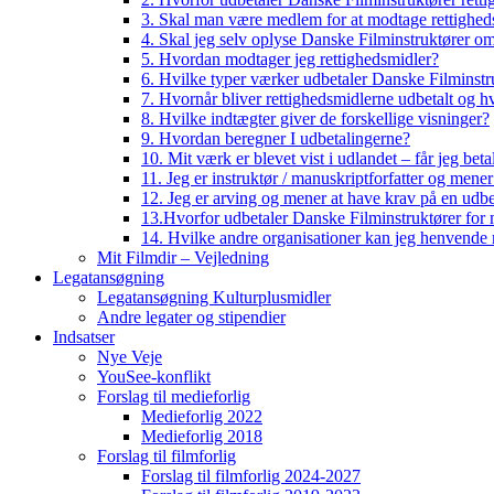
3. Skal man være medlem for at modtage rettighed
4. Skal jeg selv oplyse Danske Filminstruktører o
5. Hvordan modtager jeg rettighedsmidler?
6. Hvilke typer værker udbetaler Danske Filminstru
7. Hvornår bliver rettighedsmidlerne udbetalt og h
8. Hvilke indtægter giver de forskellige visninger?
9. Hvordan beregner I udbetalingerne?
10. Mit værk er blevet vist i udlandet – får jeg beta
11. Jeg er instruktør / manuskriptforfatter og mene
12. Jeg er arving og mener at have krav på en udbe
13.Hvorfor udbetaler Danske Filminstruktører for 
14. Hvilke andre organisationer kan jeg henvende m
Mit Filmdir – Vejledning
Legatansøgning
Legatansøgning Kulturplusmidler
Andre legater og stipendier
Indsatser
Nye Veje
YouSee-konflikt
Forslag til medieforlig
Medieforlig 2022
Medieforlig 2018
Forslag til filmforlig
Forslag til filmforlig 2024-2027