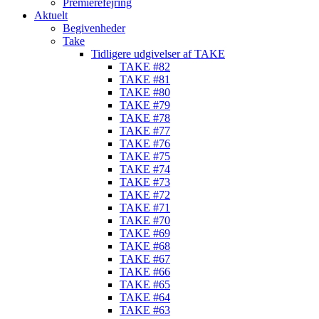
Premierefejring
Aktuelt
Begivenheder
Take
Tidligere udgivelser af TAKE
TAKE #82
TAKE #81
TAKE #80
TAKE #79
TAKE #78
TAKE #77
TAKE #76
TAKE #75
TAKE #74
TAKE #73
TAKE #72
TAKE #71
TAKE #70
TAKE #69
TAKE #68
TAKE #67
TAKE #66
TAKE #65
TAKE #64
TAKE #63