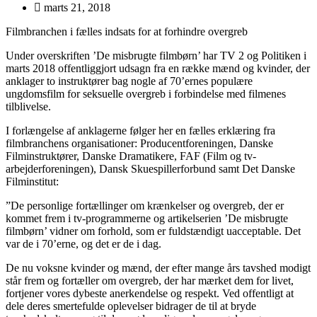
marts 21, 2018
Filmbranchen i fælles indsats for at forhindre overgreb
Under overskriften ’De misbrugte filmbørn’ har TV 2 og Politiken i
marts 2018 offentliggjort udsagn fra en række mænd og kvinder, der
anklager to instruktører bag nogle af 70’ernes populære
ungdomsfilm for seksuelle overgreb i forbindelse med filmenes
tilblivelse.
I forlængelse af anklagerne følger her en fælles erklæring fra
filmbranchens organisationer: Producentforeningen, Danske
Filminstruktører, Danske Dramatikere, FAF (Film og tv-
arbejderforeningen), Dansk Skuespillerforbund samt Det Danske
Filminstitut:
”De personlige fortællinger om krænkelser og overgreb, der er
kommet frem i tv-programmerne og artikelserien ’De misbrugte
filmbørn’ vidner om forhold, som er fuldstændigt uacceptable. Det
var de i 70’erne, og det er de i dag.
De nu voksne kvinder og mænd, der efter mange års tavshed modigt
står frem og fortæller om overgreb, der har mærket dem for livet,
fortjener vores dybeste anerkendelse og respekt. Ved offentligt at
dele deres smertefulde oplevelser bidrager de til at bryde