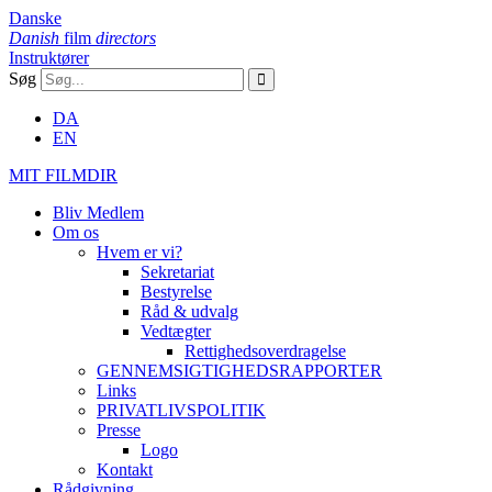
Danske
Danish
film
directors
Instruktører
Søg
DA
EN
MIT FILMDIR
Bliv Medlem
Om os
Hvem er vi?
Sekretariat
Bestyrelse
Råd & udvalg
Vedtægter
Rettighedsoverdragelse
GENNEMSIGTIGHEDSRAPPORTER
Links
PRIVATLIVSPOLITIK
Presse
Logo
Kontakt
Rådgivning