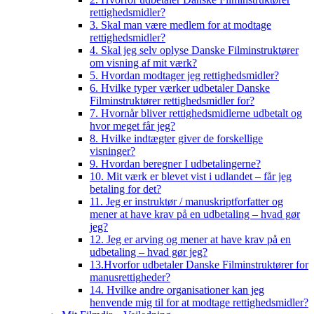
rettighedsmidler?
3. Skal man være medlem for at modtage
rettighedsmidler?
4. Skal jeg selv oplyse Danske Filminstruktører
om visning af mit værk?
5. Hvordan modtager jeg rettighedsmidler?
6. Hvilke typer værker udbetaler Danske
Filminstruktører rettighedsmidler for?
7. Hvornår bliver rettighedsmidlerne udbetalt og
hvor meget får jeg?
8. Hvilke indtægter giver de forskellige
visninger?
9. Hvordan beregner I udbetalingerne?
10. Mit værk er blevet vist i udlandet – får jeg
betaling for det?
11. Jeg er instruktør / manuskriptforfatter og
mener at have krav på en udbetaling – hvad gør
jeg?
12. Jeg er arving og mener at have krav på en
udbetaling – hvad gør jeg?
13.Hvorfor udbetaler Danske Filminstruktører for
manusrettigheder?
14. Hvilke andre organisationer kan jeg
henvende mig til for at modtage rettighedsmidler?