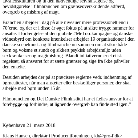
tavshedskulturen og til den nødvendige selvransagelse og
bevidstgørelse i filmbranchen om grænseoverskridende adfærd,
overgreb og misbrug af magt.
Branchen arbejder i dag på alle niveauer mere professionelt end i
70’erne, og der er i disse år øget fokus på at sikre trygge rammer for
ansatte. I forlængelse af den globale #MeToo-kampagne og danske
vidnesbyrd om konkrete krænkelser arbejder 19 organisationer i den
danske scenekunst- og filmbranche nu sammen om at sikre både
børn og voksne et sundt og sikkert psykisk arbejdsmiljø uden
sexkrænkelser og magtmisbrug. Blandt initiativerne er et etisk
regelsæt, så ansvaret for at sætte grænser og sige fra ikke påhviler
den enkelte.
Desuden arbejdes der på at præcisere reglerne vedr. indhentning af
børneattester, når man ansætter eller beskæftiger personer, der skal
arbejde med børn under 15 år.
Filmbranchen og Det Danske Filminstitut har et fælles ansvar for at
forebygge og forhindre, at lignende overgreb kan finde sted igen.”
København 21. marts 2018
Klaus Hansen, direktør i Producentforeningen, kh@pro-f.dk>