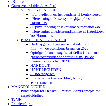
IB-Prisen
Grænseoverskridende Adfærd
VORES INDSATSER
- For medlemmer: henvendelse til kontaktperson
- Henvisning til krisepsykologhjælp hos
Hartmanns
- Opkvalificering af sekretariat & formandskab
- Henvisning til ledelsesrådgivning af instruktører
hos Hartmanns
BRANCHENS INDSATSER
Undersøgelse af grænseoverskridende adfærd i
film-, tv-, og scenekunstbranchen 2020
Opfølgende undersøgelse af fælles indsats mod
grænseoverskridende adfærd i film-, tv- og
scenekunstbranchen 2023
HANDOUT
HANDLEGUIDEN
- Undersøgelsen
- Indsatser på tværs af film-, tv- og
teaterbranchen
MANGFOLDIGHED
Princippapir for Danske Filminstruktørers arbejde for
mangfoldighed
TvMF
Premierefejring