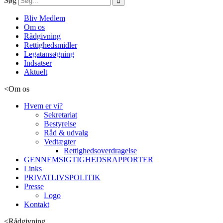
Søg
Bliv Medlem
Om os
Rådgivning
Rettighedsmidler
Legatansøgning
Indsatser
Aktuelt
<
Om os
Hvem er vi?
Sekretariat
Bestyrelse
Råd & udvalg
Vedtægter
Rettighedsoverdragelse
GENNEMSIGTIGHEDSRAPPORTER
Links
PRIVATLIVSPOLITIK
Presse
Logo
Kontakt
<
Rådgivning