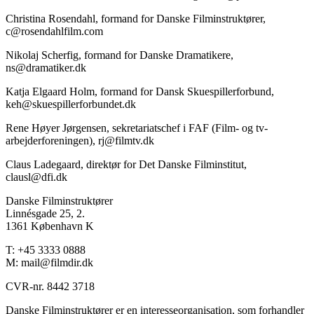
Christina Rosendahl, formand for Danske Filminstruktører,
c@rosendahlfilm.com
Nikolaj Scherfig, formand for Danske Dramatikere,
ns@dramatiker.dk
Katja Elgaard Holm, formand for Dansk Skuespillerforbund,
keh@skuespillerforbundet.dk
Rene Høyer Jørgensen, sekretariatschef i FAF (Film- og tv-
arbejderforeningen), rj@filmtv.dk
Claus Ladegaard, direktør for Det Danske Filminstitut,
clausl@dfi.dk
Danske Filminstruktører
Linnésgade 25, 2.
1361 København K
T: +45 3333 0888
M: mail@filmdir.dk
CVR-nr. 8442 3718
Danske Filminstruktører er en interesseorganisation, som forhandler