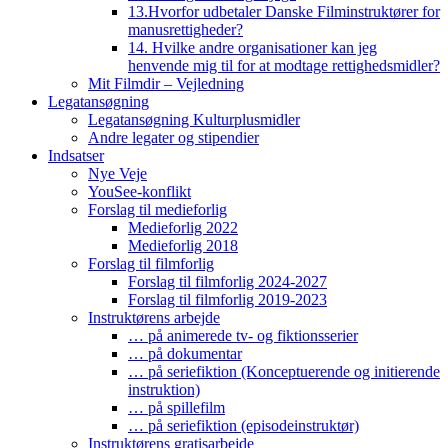
13.Hvorfor udbetaler Danske Filminstruktører for
manusrettigheder?
14. Hvilke andre organisationer kan jeg
henvende mig til for at modtage rettighedsmidler?
Mit Filmdir – Vejledning
Legatansøgning
Legatansøgning Kulturplusmidler
Andre legater og stipendier
Indsatser
Nye Veje
YouSee-konflikt
Forslag til medieforlig
Medieforlig 2022
Medieforlig 2018
Forslag til filmforlig
Forslag til filmforlig 2024-2027
Forslag til filmforlig 2019-2023
Instruktørens arbejde
… på animerede tv- og fiktionsserier
… på dokumentar
… på seriefiktion (Konceptuerende og initierende
instruktion)
… på spillefilm
… på seriefiktion (episodeinstruktør)
Instruktørens gratisarbejde