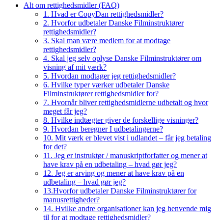
Alt om rettighedsmidler (FAQ)
1. Hvad er CopyDan rettighedsmidler?
2. Hvorfor udbetaler Danske Filminstruktører
rettighedsmidler?
3. Skal man være medlem for at modtage
rettighedsmidler?
4. Skal jeg selv oplyse Danske Filminstruktører om
visning af mit værk?
5. Hvordan modtager jeg rettighedsmidler?
6. Hvilke typer værker udbetaler Danske
Filminstruktører rettighedsmidler for?
7. Hvornår bliver rettighedsmidlerne udbetalt og hvor
meget får jeg?
8. Hvilke indtægter giver de forskellige visninger?
9. Hvordan beregner I udbetalingerne?
10. Mit værk er blevet vist i udlandet – får jeg betaling
for det?
11. Jeg er instruktør / manuskriptforfatter og mener at
have krav på en udbetaling – hvad gør jeg?
12. Jeg er arving og mener at have krav på en
udbetaling – hvad gør jeg?
13.Hvorfor udbetaler Danske Filminstruktører for
manusrettigheder?
14. Hvilke andre organisationer kan jeg henvende mig
til for at modtage rettighedsmidler?