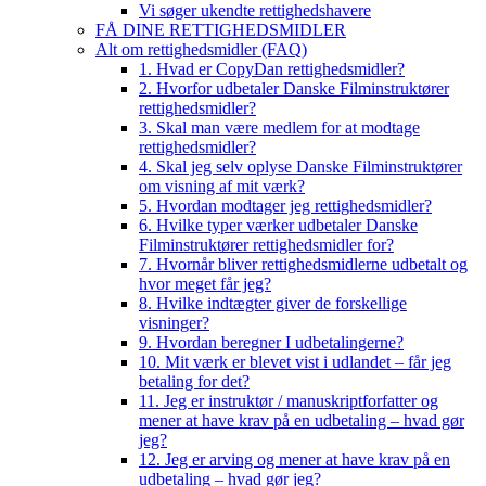
Vi søger ukendte rettighedshavere
FÅ DINE RETTIGHEDSMIDLER
Alt om rettighedsmidler (FAQ)
1. Hvad er CopyDan rettighedsmidler?
2. Hvorfor udbetaler Danske Filminstruktører
rettighedsmidler?
3. Skal man være medlem for at modtage
rettighedsmidler?
4. Skal jeg selv oplyse Danske Filminstruktører
om visning af mit værk?
5. Hvordan modtager jeg rettighedsmidler?
6. Hvilke typer værker udbetaler Danske
Filminstruktører rettighedsmidler for?
7. Hvornår bliver rettighedsmidlerne udbetalt og
hvor meget får jeg?
8. Hvilke indtægter giver de forskellige
visninger?
9. Hvordan beregner I udbetalingerne?
10. Mit værk er blevet vist i udlandet – får jeg
betaling for det?
11. Jeg er instruktør / manuskriptforfatter og
mener at have krav på en udbetaling – hvad gør
jeg?
12. Jeg er arving og mener at have krav på en
udbetaling – hvad gør jeg?