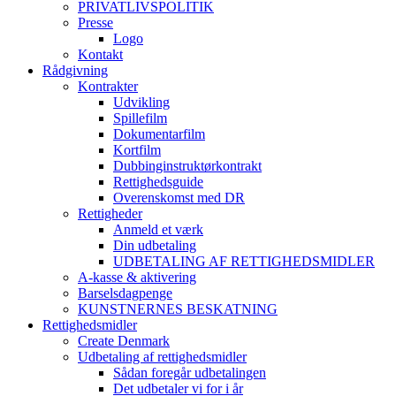
PRIVATLIVSPOLITIK
Presse
Logo
Kontakt
Rådgivning
Kontrakter
Udvikling
Spillefilm
Dokumentarfilm
Kortfilm
Dubbinginstruktørkontrakt
Rettighedsguide
Overenskomst med DR
Rettigheder
Anmeld et værk
Din udbetaling
UDBETALING AF RETTIGHEDSMIDLER
A-kasse & aktivering
Barselsdagpenge
KUNSTNERNES BESKATNING
Rettighedsmidler
Create Denmark
Udbetaling af rettighedsmidler
Sådan foregår udbetalingen
Det udbetaler vi for i år