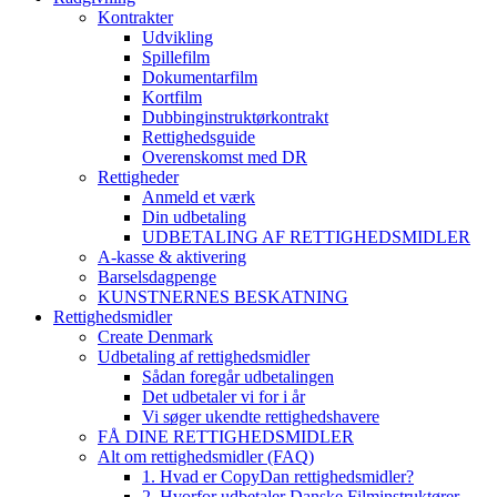
Kontrakter
Udvikling
Spillefilm
Dokumentarfilm
Kortfilm
Dubbinginstruktørkontrakt
Rettighedsguide
Overenskomst med DR
Rettigheder
Anmeld et værk
Din udbetaling
UDBETALING AF RETTIGHEDSMIDLER
A-kasse & aktivering
Barselsdagpenge
KUNSTNERNES BESKATNING
Rettighedsmidler
Create Denmark
Udbetaling af rettighedsmidler
Sådan foregår udbetalingen
Det udbetaler vi for i år
Vi søger ukendte rettighedshavere
FÅ DINE RETTIGHEDSMIDLER
Alt om rettighedsmidler (FAQ)
1. Hvad er CopyDan rettighedsmidler?
2. Hvorfor udbetaler Danske Filminstruktører