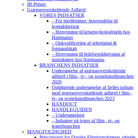
IB-Prisen
Grænseoverskridende Adfærd
VORES INDSATSER
– For medlemmer: henvendelse til
kontaktperson
– Henvisning til krisepsykologhjælp hos
Hartmanns
– Opkvalificering af sekretariat &
formandskab
– Henvisning til ledelsesrådgivning af
instruktører hos Hartmanns
BRANCHENS INDSATSER
Undersøgelse af grænseoverskridende
adfærd i film-, tv-, og scenekunstbranchen
2020
Opfølgende undersøgelse af fælles indsats
mod grænseoverskridende adfærd i film-,
tv- og scenekunstbranchen 2023
HANDOUT
HANDLEGUIDEN
– Undersøgelsen
– Indsatser på tværs af film-, tv- og
teaterbranchen
MANGFOLDIGHED
Princippapir for Danske Filminstruktørers arbejde