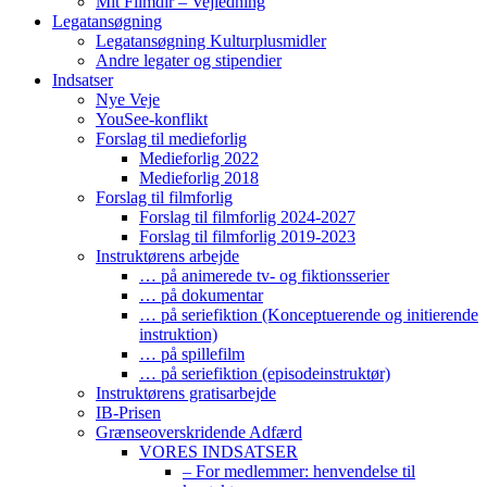
Mit Filmdir – Vejledning
Legatansøgning
Legatansøgning Kulturplusmidler
Andre legater og stipendier
Indsatser
Nye Veje
YouSee-konflikt
Forslag til medieforlig
Medieforlig 2022
Medieforlig 2018
Forslag til filmforlig
Forslag til filmforlig 2024-2027
Forslag til filmforlig 2019-2023
Instruktørens arbejde
… på animerede tv- og fiktionsserier
… på dokumentar
… på seriefiktion (Konceptuerende og initierende
instruktion)
… på spillefilm
… på seriefiktion (episodeinstruktør)
Instruktørens gratisarbejde
IB-Prisen
Grænseoverskridende Adfærd
VORES INDSATSER
– For medlemmer: henvendelse til