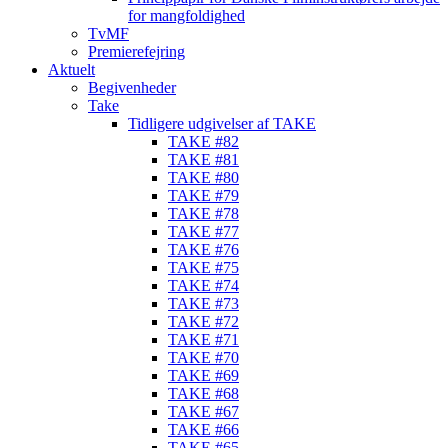
for mangfoldighed
TvMF
Premierefejring
Aktuelt
Begivenheder
Take
Tidligere udgivelser af TAKE
TAKE #82
TAKE #81
TAKE #80
TAKE #79
TAKE #78
TAKE #77
TAKE #76
TAKE #75
TAKE #74
TAKE #73
TAKE #72
TAKE #71
TAKE #70
TAKE #69
TAKE #68
TAKE #67
TAKE #66
TAKE #65