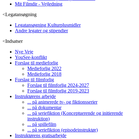
Mit Filmdir - Vejledning
<
Legatansøgning
Legatansøgning Kulturplusmidler
Andre legater og stipendier
<
Indsatser
Nye Veje
YouSee-konflikt
Forslag til medieforlig
Medieforlig 2022
Medieforlig 2018
Forslag til filmforlig
Forslag til filmforlig 2024-2027
Forslag til filmforlig 2019-2023
Instruktørens arbejde
... på animerede tv- og fiktionsserier
... på dokumentar
... på seriefiktion (Konceptuerende og initierende
instruktion)
... på spillefilm
... på seriefiktion (episodeinstruktør)
Instruktørens gratisarbejde