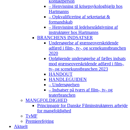
kontaktperson
– Henvisning til krisepsykologhjælp hos
Hartmanns
– Opkvalificering af sekretariat &
formandskab
– Henvisning til ledelsesrådgivning af
instruktører hos Hartmanns
BRANCHENS INDSATSER
Undersøgelse af grænseoverskridende
adfærd i film-, tv-, og scenekunstbranchen
2020
Opfølgende undersøgelse af fælles indsats
mod grænseoverskridende adfærd i film-,
tv- og scenekunstbranchen 2023
HANDOUT
HANDLEGUIDEN
– Undersøgelsen
– Indsatser på tværs af film-, tv- og
teaterbranchen
MANGFOLDIGHED
Princippapir for Danske Filminstruktørers arbejde
for mangfoldighed
TvMF
Premierefejring
Aktuelt