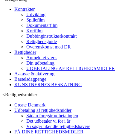
Kontrakter
Udvikling
Spillefilm
Dokumentarfilm
Kortfilm
Dubbinginstruktørkontrakt
Rettighedsguide
Overenskomst med DR
Rettigheder
Anmeld et værk
Din udbetaling
UDBETALING AF RETTIGHEDSMIDLER
A-kasse & aktivering
Barselsdagpenge
KUNSTNERNES BESKATNING
<
Rettighedsmidler
Create Denmark
Udbetaling af rettighedsmidler
Sådan foregår udbetalingen
Det udbetaler vi for i år
Vi søger ukendte rettighedshavere
FÅ DINE RETTIGHEDSMIDLER