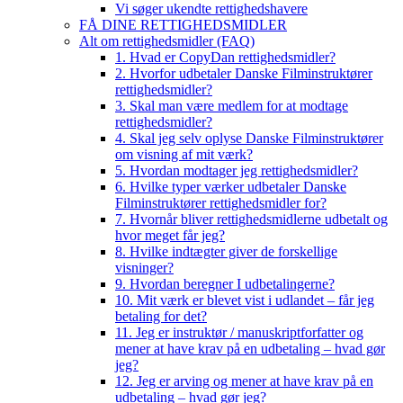
Vi søger ukendte rettighedshavere
FÅ DINE RETTIGHEDSMIDLER
Alt om rettighedsmidler (FAQ)
1. Hvad er CopyDan rettighedsmidler?
2. Hvorfor udbetaler Danske Filminstruktører
rettighedsmidler?
3. Skal man være medlem for at modtage
rettighedsmidler?
4. Skal jeg selv oplyse Danske Filminstruktører
om visning af mit værk?
5. Hvordan modtager jeg rettighedsmidler?
6. Hvilke typer værker udbetaler Danske
Filminstruktører rettighedsmidler for?
7. Hvornår bliver rettighedsmidlerne udbetalt og
hvor meget får jeg?
8. Hvilke indtægter giver de forskellige
visninger?
9. Hvordan beregner I udbetalingerne?
10. Mit værk er blevet vist i udlandet – får jeg
betaling for det?
11. Jeg er instruktør / manuskriptforfatter og
mener at have krav på en udbetaling – hvad gør
jeg?
12. Jeg er arving og mener at have krav på en
udbetaling – hvad gør jeg?