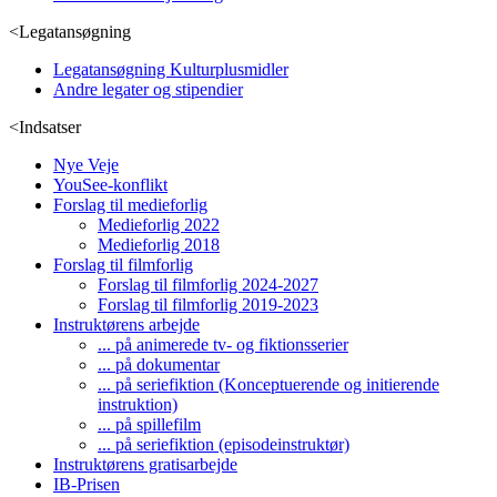
<
Legatansøgning
Legatansøgning Kulturplusmidler
Andre legater og stipendier
<
Indsatser
Nye Veje
YouSee-konflikt
Forslag til medieforlig
Medieforlig 2022
Medieforlig 2018
Forslag til filmforlig
Forslag til filmforlig 2024-2027
Forslag til filmforlig 2019-2023
Instruktørens arbejde
... på animerede tv- og fiktionsserier
... på dokumentar
... på seriefiktion (Konceptuerende og initierende
instruktion)
... på spillefilm
... på seriefiktion (episodeinstruktør)
Instruktørens gratisarbejde
IB-Prisen