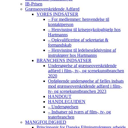
IB-Prisen
Grænseoverskridende Adfærd
VORES INDSATSER
– For medlemmer: henvendelse til
kontaktperson
– Henvisning til krisepsykologhjælp hos
Hartmanns
– Opkvalificering af sekretariat &
formandskab
– Henvisning til ledelsesrådgivning af
instruktører hos Hartmanns
BRANCHENS INDSATSER
Undersøgelse af grænseoverskridende
adfærd i film-, tv-, og scenekunstbranchen
2020
Opfølgende undersøgelse af fælles indsats
mod grænseoverskridende adfærd i film-,
tv- og scenekunstbranchen 2023
HANDOUT
HANDLEGUIDEN
– Undersøgelsen
– Indsatser på tværs af film-, tv- og
teaterbranchen
MANGFOLDIGHED
Princippapir for Danske Filminstruktørers arbejde