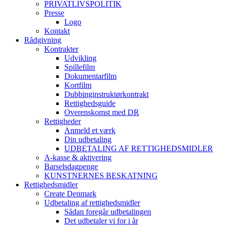
PRIVATLIVSPOLITIK
Presse
Logo
Kontakt
Rådgivning
Kontrakter
Udvikling
Spillefilm
Dokumentarfilm
Kortfilm
Dubbinginstruktørkontrakt
Rettighedsguide
Overenskomst med DR
Rettigheder
Anmeld et værk
Din udbetaling
UDBETALING AF RETTIGHEDSMIDLER
A-kasse & aktivering
Barselsdagpenge
KUNSTNERNES BESKATNING
Rettighedsmidler
Create Denmark
Udbetaling af rettighedsmidler
Sådan foregår udbetalingen
Det udbetaler vi for i år