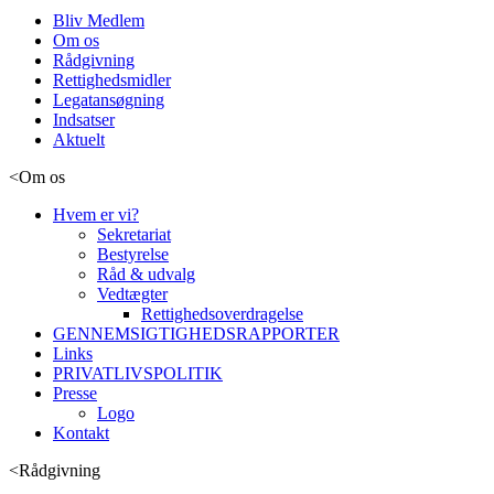
Bliv Medlem
Om os
Rådgivning
Rettighedsmidler
Legatansøgning
Indsatser
Aktuelt
<
Om os
Hvem er vi?
Sekretariat
Bestyrelse
Råd & udvalg
Vedtægter
Rettighedsoverdragelse
GENNEMSIGTIGHEDSRAPPORTER
Links
PRIVATLIVSPOLITIK
Presse
Logo
Kontakt
<
Rådgivning