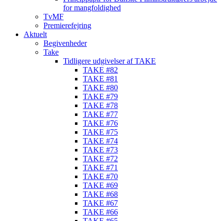
for mangfoldighed
TvMF
Premierefejring
Aktuelt
Begivenheder
Take
Tidligere udgivelser af TAKE
TAKE #82
TAKE #81
TAKE #80
TAKE #79
TAKE #78
TAKE #77
TAKE #76
TAKE #75
TAKE #74
TAKE #73
TAKE #72
TAKE #71
TAKE #70
TAKE #69
TAKE #68
TAKE #67
TAKE #66
TAKE #65