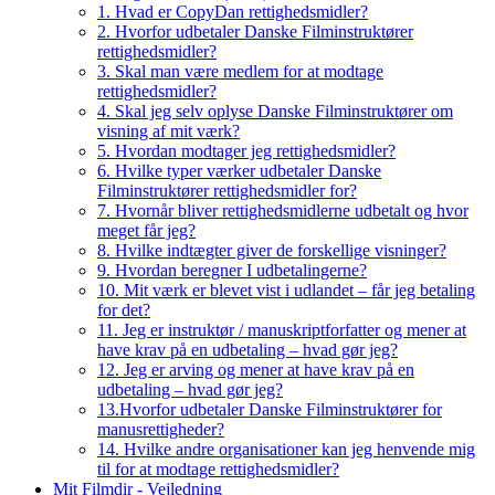
1. Hvad er CopyDan rettighedsmidler?
2. Hvorfor udbetaler Danske Filminstruktører
rettighedsmidler?
3. Skal man være medlem for at modtage
rettighedsmidler?
4. Skal jeg selv oplyse Danske Filminstruktører om
visning af mit værk?
5. Hvordan modtager jeg rettighedsmidler?
6. Hvilke typer værker udbetaler Danske
Filminstruktører rettighedsmidler for?
7. Hvornår bliver rettighedsmidlerne udbetalt og hvor
meget får jeg?
8. Hvilke indtægter giver de forskellige visninger?
9. Hvordan beregner I udbetalingerne?
10. Mit værk er blevet vist i udlandet – får jeg betaling
for det?
11. Jeg er instruktør / manuskriptforfatter og mener at
have krav på en udbetaling – hvad gør jeg?
12. Jeg er arving og mener at have krav på en
udbetaling – hvad gør jeg?
13.Hvorfor udbetaler Danske Filminstruktører for
manusrettigheder?
14. Hvilke andre organisationer kan jeg henvende mig
til for at modtage rettighedsmidler?
Mit Filmdir - Vejledning