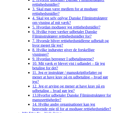
rettighedsmidler?
3. Skal man være medlem for at modtage
rettighedsmidler?
4. Skal jeg selv oplyse Danske Filminstruktører
om visning af mit værk?
5. Hvordan modtager jeg rettighedsmidler?
6. Hvilke typer værker udbetaler Danske
Filminstruktører rettighedsmidler for?
7. Hvornår bliver rettighedsmidlerne udbetalt og
hvor meget får jeg?
8. Hvilke indtægter giver de forskellige
visninger?
9. Hvordan beregner I udbetalingerne?
10. Mit værk er blevet vist i udlandet – får jeg
betaling for det?
11. Jeg er instruktør / manuskriptforfatter og
mener at have krav på en udbetaling – hvad gør
jeg?
12. Jeg er arving og mener at have krav på en
udbetaling – hvad gør jeg?
13.Hvorfor udbetaler Danske Filminstruktører for
manusrettigheder?
14. Hvilke andre organisationer kan jeg
henvende mig til for at modtage rettighedsmidler?