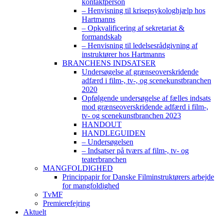
kontaktperson
– Henvisning til krisepsykologhjælp hos
Hartmanns
– Opkvalificering af sekretariat &
formandskab
– Henvisning til ledelsesrådgivning af
instruktører hos Hartmanns
BRANCHENS INDSATSER
Undersøgelse af grænseoverskridende
adfærd i film-, tv-, og scenekunstbranchen
2020
Opfølgende undersøgelse af fælles indsats
mod grænseoverskridende adfærd i film-,
tv- og scenekunstbranchen 2023
HANDOUT
HANDLEGUIDEN
– Undersøgelsen
– Indsatser på tværs af film-, tv- og
teaterbranchen
MANGFOLDIGHED
Princippapir for Danske Filminstruktørers arbejde
for mangfoldighed
TvMF
Premierefejring
Aktuelt