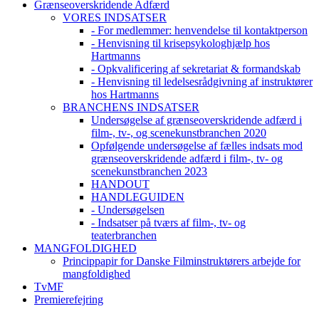
Grænseoverskridende Adfærd
VORES INDSATSER
- For medlemmer: henvendelse til kontaktperson
- Henvisning til krisepsykologhjælp hos
Hartmanns
- Opkvalificering af sekretariat & formandskab
- Henvisning til ledelsesrådgivning af instruktører
hos Hartmanns
BRANCHENS INDSATSER
Undersøgelse af grænseoverskridende adfærd i
film-, tv-, og scenekunstbranchen 2020
Opfølgende undersøgelse af fælles indsats mod
grænseoverskridende adfærd i film-, tv- og
scenekunstbranchen 2023
HANDOUT
HANDLEGUIDEN
- Undersøgelsen
- Indsatser på tværs af film-, tv- og
teaterbranchen
MANGFOLDIGHED
Princippapir for Danske Filminstruktørers arbejde for
mangfoldighed
TvMF
Premierefejring