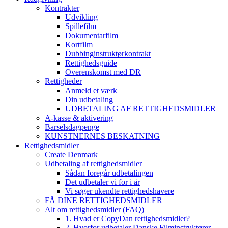
Kontrakter
Udvikling
Spillefilm
Dokumentarfilm
Kortfilm
Dubbinginstruktørkontrakt
Rettighedsguide
Overenskomst med DR
Rettigheder
Anmeld et værk
Din udbetaling
UDBETALING AF RETTIGHEDSMIDLER
A-kasse & aktivering
Barselsdagpenge
KUNSTNERNES BESKATNING
Rettighedsmidler
Create Denmark
Udbetaling af rettighedsmidler
Sådan foregår udbetalingen
Det udbetaler vi for i år
Vi søger ukendte rettighedshavere
FÅ DINE RETTIGHEDSMIDLER
Alt om rettighedsmidler (FAQ)
1. Hvad er CopyDan rettighedsmidler?
2. Hvorfor udbetaler Danske Filminstruktører