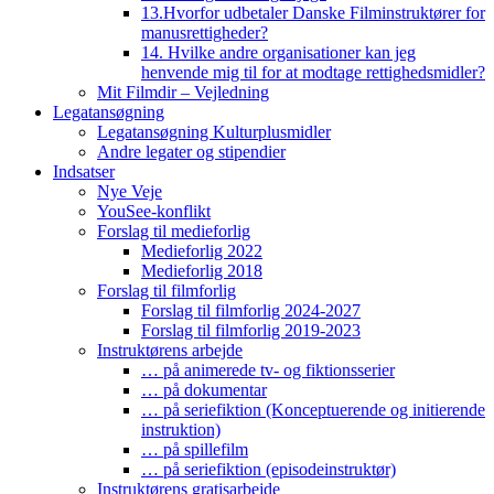
13.Hvorfor udbetaler Danske Filminstruktører for
manusrettigheder?
14. Hvilke andre organisationer kan jeg
henvende mig til for at modtage rettighedsmidler?
Mit Filmdir – Vejledning
Legatansøgning
Legatansøgning Kulturplusmidler
Andre legater og stipendier
Indsatser
Nye Veje
YouSee-konflikt
Forslag til medieforlig
Medieforlig 2022
Medieforlig 2018
Forslag til filmforlig
Forslag til filmforlig 2024-2027
Forslag til filmforlig 2019-2023
Instruktørens arbejde
… på animerede tv- og fiktionsserier
… på dokumentar
… på seriefiktion (Konceptuerende og initierende
instruktion)
… på spillefilm
… på seriefiktion (episodeinstruktør)
Instruktørens gratisarbejde