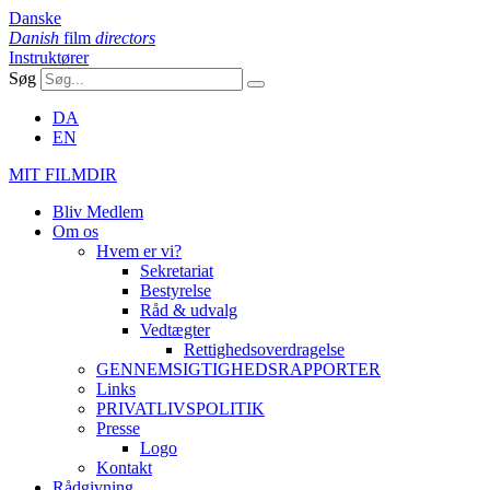
Danske
Danish
film
directors
Instruktører
Søg
DA
EN
MIT FILMDIR
Bliv Medlem
Om os
Hvem er vi?
Sekretariat
Bestyrelse
Råd & udvalg
Vedtægter
Rettighedsoverdragelse
GENNEMSIGTIGHEDSRAPPORTER
Links
PRIVATLIVSPOLITIK
Presse
Logo
Kontakt
Rådgivning