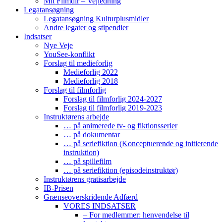
Mit Filmdir – Vejledning
Legatansøgning
Legatansøgning Kulturplusmidler
Andre legater og stipendier
Indsatser
Nye Veje
YouSee-konflikt
Forslag til medieforlig
Medieforlig 2022
Medieforlig 2018
Forslag til filmforlig
Forslag til filmforlig 2024-2027
Forslag til filmforlig 2019-2023
Instruktørens arbejde
… på animerede tv- og fiktionsserier
… på dokumentar
… på seriefiktion (Konceptuerende og initierende
instruktion)
… på spillefilm
… på seriefiktion (episodeinstruktør)
Instruktørens gratisarbejde
IB-Prisen
Grænseoverskridende Adfærd
VORES INDSATSER
– For medlemmer: henvendelse til