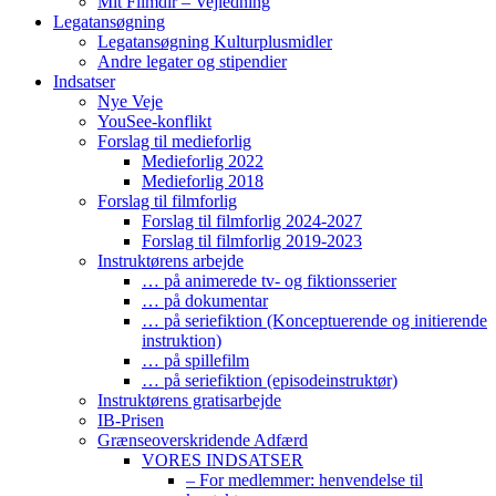
Mit Filmdir – Vejledning
Legatansøgning
Legatansøgning Kulturplusmidler
Andre legater og stipendier
Indsatser
Nye Veje
YouSee-konflikt
Forslag til medieforlig
Medieforlig 2022
Medieforlig 2018
Forslag til filmforlig
Forslag til filmforlig 2024-2027
Forslag til filmforlig 2019-2023
Instruktørens arbejde
… på animerede tv- og fiktionsserier
… på dokumentar
… på seriefiktion (Konceptuerende og initierende
instruktion)
… på spillefilm
… på seriefiktion (episodeinstruktør)
Instruktørens gratisarbejde
IB-Prisen
Grænseoverskridende Adfærd
VORES INDSATSER
– For medlemmer: henvendelse til