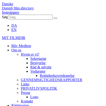
Danske
Danish
film
directors
Instruktører
Søg
DA
EN
MIT FILMDIR
Bliv Medlem
Om os
Hvem er vi?
Sekretariat
Bestyrelse
Råd & udvalg
Vedtægter
Rettighedsoverdragelse
GENNEMSIGTIGHEDSRAPPORTER
Links
PRIVATLIVSPOLITIK
Presse
Logo
Kontakt
Rådgivning