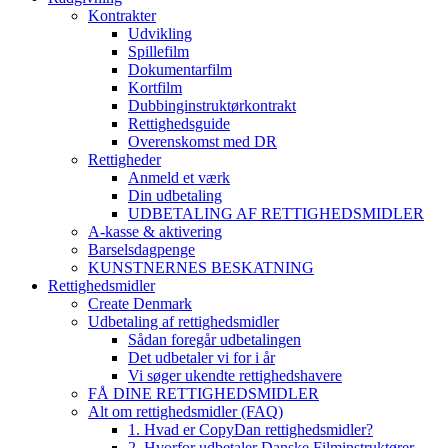
Kontrakter
Udvikling
Spillefilm
Dokumentarfilm
Kortfilm
Dubbinginstruktørkontrakt
Rettighedsguide
Overenskomst med DR
Rettigheder
Anmeld et værk
Din udbetaling
UDBETALING AF RETTIGHEDSMIDLER
A-kasse & aktivering
Barselsdagpenge
KUNSTNERNES BESKATNING
Rettighedsmidler
Create Denmark
Udbetaling af rettighedsmidler
Sådan foregår udbetalingen
Det udbetaler vi for i år
Vi søger ukendte rettighedshavere
FÅ DINE RETTIGHEDSMIDLER
Alt om rettighedsmidler (FAQ)
1. Hvad er CopyDan rettighedsmidler?
2. Hvorfor udbetaler Danske Filminstruktører