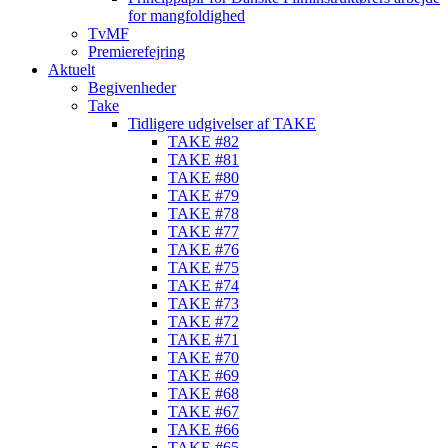
for mangfoldighed
TvMF
Premierefejring
Aktuelt
Begivenheder
Take
Tidligere udgivelser af TAKE
TAKE #82
TAKE #81
TAKE #80
TAKE #79
TAKE #78
TAKE #77
TAKE #76
TAKE #75
TAKE #74
TAKE #73
TAKE #72
TAKE #71
TAKE #70
TAKE #69
TAKE #68
TAKE #67
TAKE #66
TAKE #65