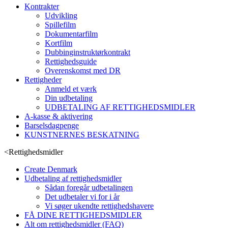
Kontrakter
Udvikling
Spillefilm
Dokumentarfilm
Kortfilm
Dubbinginstruktørkontrakt
Rettighedsguide
Overenskomst med DR
Rettigheder
Anmeld et værk
Din udbetaling
UDBETALING AF RETTIGHEDSMIDLER
A-kasse & aktivering
Barselsdagpenge
KUNSTNERNES BESKATNING
<
Rettighedsmidler
Create Denmark
Udbetaling af rettighedsmidler
Sådan foregår udbetalingen
Det udbetaler vi for i år
Vi søger ukendte rettighedshavere
FÅ DINE RETTIGHEDSMIDLER
Alt om rettighedsmidler (FAQ)