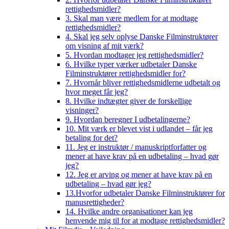
rettighedsmidler?
3. Skal man være medlem for at modtage
rettighedsmidler?
4. Skal jeg selv oplyse Danske Filminstruktører
om visning af mit værk?
5. Hvordan modtager jeg rettighedsmidler?
6. Hvilke typer værker udbetaler Danske
Filminstruktører rettighedsmidler for?
7. Hvornår bliver rettighedsmidlerne udbetalt og
hvor meget får jeg?
8. Hvilke indtægter giver de forskellige
visninger?
9. Hvordan beregner I udbetalingerne?
10. Mit værk er blevet vist i udlandet – får jeg
betaling for det?
11. Jeg er instruktør / manuskriptforfatter og
mener at have krav på en udbetaling – hvad gør
jeg?
12. Jeg er arving og mener at have krav på en
udbetaling – hvad gør jeg?
13.Hvorfor udbetaler Danske Filminstruktører for
manusrettigheder?
14. Hvilke andre organisationer kan jeg
henvende mig til for at modtage rettighedsmidler?