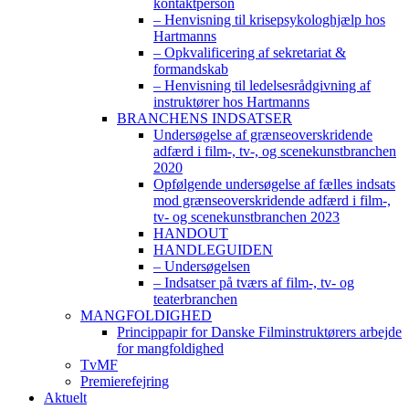
kontaktperson
– Henvisning til krisepsykologhjælp hos
Hartmanns
– Opkvalificering af sekretariat &
formandskab
– Henvisning til ledelsesrådgivning af
instruktører hos Hartmanns
BRANCHENS INDSATSER
Undersøgelse af grænseoverskridende
adfærd i film-, tv-, og scenekunstbranchen
2020
Opfølgende undersøgelse af fælles indsats
mod grænseoverskridende adfærd i film-,
tv- og scenekunstbranchen 2023
HANDOUT
HANDLEGUIDEN
– Undersøgelsen
– Indsatser på tværs af film-, tv- og
teaterbranchen
MANGFOLDIGHED
Princippapir for Danske Filminstruktørers arbejde
for mangfoldighed
TvMF
Premierefejring
Aktuelt