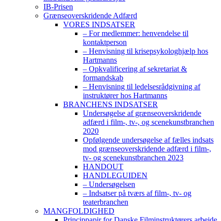
IB-Prisen
Grænseoverskridende Adfærd
VORES INDSATSER
– For medlemmer: henvendelse til
kontaktperson
– Henvisning til krisepsykologhjælp hos
Hartmanns
– Opkvalificering af sekretariat &
formandskab
– Henvisning til ledelsesrådgivning af
instruktører hos Hartmanns
BRANCHENS INDSATSER
Undersøgelse af grænseoverskridende
adfærd i film-, tv-, og scenekunstbranchen
2020
Opfølgende undersøgelse af fælles indsats
mod grænseoverskridende adfærd i film-,
tv- og scenekunstbranchen 2023
HANDOUT
HANDLEGUIDEN
– Undersøgelsen
– Indsatser på tværs af film-, tv- og
teaterbranchen
MANGFOLDIGHED
Princippapir for Danske Filminstruktørers arbejde