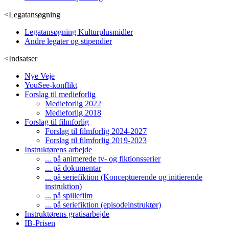
<
Legatansøgning
Legatansøgning Kulturplusmidler
Andre legater og stipendier
<
Indsatser
Nye Veje
YouSee-konflikt
Forslag til medieforlig
Medieforlig 2022
Medieforlig 2018
Forslag til filmforlig
Forslag til filmforlig 2024-2027
Forslag til filmforlig 2019-2023
Instruktørens arbejde
... på animerede tv- og fiktionsserier
... på dokumentar
... på seriefiktion (Konceptuerende og initierende
instruktion)
... på spillefilm
... på seriefiktion (episodeinstruktør)
Instruktørens gratisarbejde
IB-Prisen