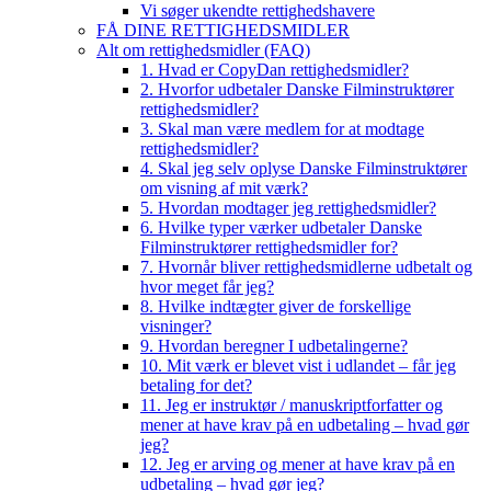
Vi søger ukendte rettighedshavere
FÅ DINE RETTIGHEDSMIDLER
Alt om rettighedsmidler (FAQ)
1. Hvad er CopyDan rettighedsmidler?
2. Hvorfor udbetaler Danske Filminstruktører
rettighedsmidler?
3. Skal man være medlem for at modtage
rettighedsmidler?
4. Skal jeg selv oplyse Danske Filminstruktører
om visning af mit værk?
5. Hvordan modtager jeg rettighedsmidler?
6. Hvilke typer værker udbetaler Danske
Filminstruktører rettighedsmidler for?
7. Hvornår bliver rettighedsmidlerne udbetalt og
hvor meget får jeg?
8. Hvilke indtægter giver de forskellige
visninger?
9. Hvordan beregner I udbetalingerne?
10. Mit værk er blevet vist i udlandet – får jeg
betaling for det?
11. Jeg er instruktør / manuskriptforfatter og
mener at have krav på en udbetaling – hvad gør
jeg?
12. Jeg er arving og mener at have krav på en
udbetaling – hvad gør jeg?