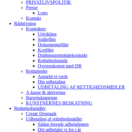
PRIVATLIVSPOLITIK
Presse
Logo
Kontakt
Rådgivning
Kontrakter
Udvikling
Spillefilm
Dokumentarfilm
Kortfilm
Dubbinginstruktørkontrakt
Rettighedsguide
Overenskomst med DR
Rettigheder
Anmeld et værk
Din udbetaling
UDBETALING AF RETTIGHEDSMIDLER
A-kasse & aktivering
Barselsdagpenge
KUNSTNERNES BESKATNING
Rettighedsmidler
Create Denmark
Udbetaling af rettighedsmidler
Sådan foregår udbetalingen
Det udbetaler vi for i år