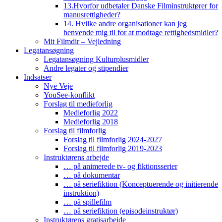
13.Hvorfor udbetaler Danske Filminstruktører for
manusrettigheder?
14. Hvilke andre organisationer kan jeg
henvende mig til for at modtage rettighedsmidler?
Mit Filmdir – Vejledning
Legatansøgning
Legatansøgning Kulturplusmidler
Andre legater og stipendier
Indsatser
Nye Veje
YouSee-konflikt
Forslag til medieforlig
Medieforlig 2022
Medieforlig 2018
Forslag til filmforlig
Forslag til filmforlig 2024-2027
Forslag til filmforlig 2019-2023
Instruktørens arbejde
… på animerede tv- og fiktionsserier
… på dokumentar
… på seriefiktion (Konceptuerende og initierende
instruktion)
… på spillefilm
… på seriefiktion (episodeinstruktør)
Instruktørens gratisarbejde