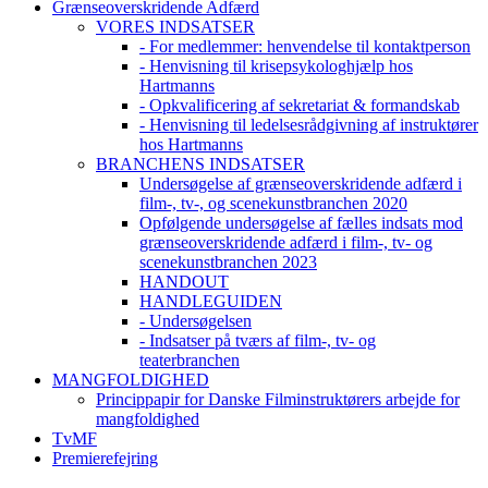
Grænseoverskridende Adfærd
VORES INDSATSER
- For medlemmer: henvendelse til kontaktperson
- Henvisning til krisepsykologhjælp hos
Hartmanns
- Opkvalificering af sekretariat & formandskab
- Henvisning til ledelsesrådgivning af instruktører
hos Hartmanns
BRANCHENS INDSATSER
Undersøgelse af grænseoverskridende adfærd i
film-, tv-, og scenekunstbranchen 2020
Opfølgende undersøgelse af fælles indsats mod
grænseoverskridende adfærd i film-, tv- og
scenekunstbranchen 2023
HANDOUT
HANDLEGUIDEN
- Undersøgelsen
- Indsatser på tværs af film-, tv- og
teaterbranchen
MANGFOLDIGHED
Princippapir for Danske Filminstruktørers arbejde for
mangfoldighed
TvMF
Premierefejring