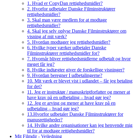
1. Hvad er CopyDan rettighedsmidler?
2. Hvorfor udbetaler Danske Filminstruktører
rettighedsmidler?
3. Skal man være medlem for at modtage
rettighedsmidler?
4. Skal jeg selv oplyse Danske Filminstruktører om
visning af mit værk?
5. Hvordan modtager jeg rettighedsmidler?
6. Hvilke typer værker udbetaler Danske
Filminstruktører rettighedsmidler for?
7. Hvornår bliver rettighedsmidlerne udbetalt og hvor
meget får jeg?
8. Hvilke indtægter giver de forskellige visninger?
9. Hvordan beregner I udbetalingerne?
10. Mit værk er blevet vist i udlandet – får jeg betaling
for det?
11. Jeg er instruktør / manuskriptforfatter og mener at
have krav på en udbetaling – hvad gør jeg?
12. Jeg er arving og mener at have krav på en
udbetaling – hvad gør jeg?
13.Hvorfor udbetaler Danske Filminstruktører for
manusrettigheder?
14. Hvilke andre organisationer kan jeg henvende mig
til for at modtage rettighedsmidler?
Mit Filmdir - Vejledning