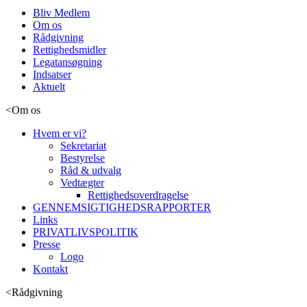
Bliv Medlem
Om os
Rådgivning
Rettighedsmidler
Legatansøgning
Indsatser
Aktuelt
<
Om os
Hvem er vi?
Sekretariat
Bestyrelse
Råd & udvalg
Vedtægter
Rettighedsoverdragelse
GENNEMSIGTIGHEDSRAPPORTER
Links
PRIVATLIVSPOLITIK
Presse
Logo
Kontakt
<
Rådgivning