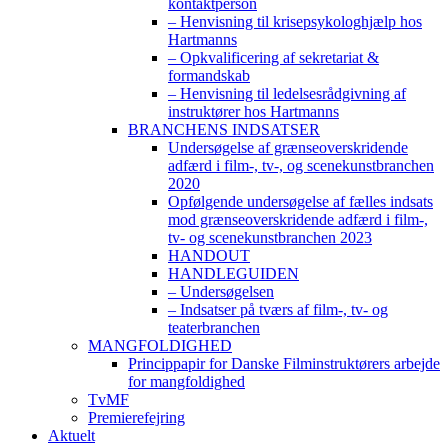
kontaktperson
– Henvisning til krisepsykologhjælp hos
Hartmanns
– Opkvalificering af sekretariat &
formandskab
– Henvisning til ledelsesrådgivning af
instruktører hos Hartmanns
BRANCHENS INDSATSER
Undersøgelse af grænseoverskridende
adfærd i film-, tv-, og scenekunstbranchen
2020
Opfølgende undersøgelse af fælles indsats
mod grænseoverskridende adfærd i film-,
tv- og scenekunstbranchen 2023
HANDOUT
HANDLEGUIDEN
– Undersøgelsen
– Indsatser på tværs af film-, tv- og
teaterbranchen
MANGFOLDIGHED
Princippapir for Danske Filminstruktørers arbejde
for mangfoldighed
TvMF
Premierefejring
Aktuelt