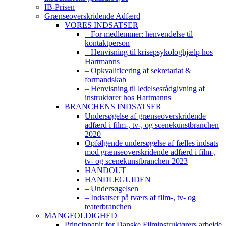
IB-Prisen
Grænseoverskridende Adfærd
VORES INDSATSER
– For medlemmer: henvendelse til
kontaktperson
– Henvisning til krisepsykologhjælp hos
Hartmanns
– Opkvalificering af sekretariat &
formandskab
– Henvisning til ledelsesrådgivning af
instruktører hos Hartmanns
BRANCHENS INDSATSER
Undersøgelse af grænseoverskridende
adfærd i film-, tv-, og scenekunstbranchen
2020
Opfølgende undersøgelse af fælles indsats
mod grænseoverskridende adfærd i film-,
tv- og scenekunstbranchen 2023
HANDOUT
HANDLEGUIDEN
– Undersøgelsen
– Indsatser på tværs af film-, tv- og
teaterbranchen
MANGFOLDIGHED
Princippapir for Danske Filminstruktørers arbejde