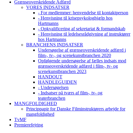
Grænseoverskridende Adfærd
VORES INDSATSER
- For medlemmer: henvendelse til kontaktperson
- Henvisning til krisepsykologhjælp hos
Hartmanns
- Opkvalificering af sekretariat & formandskab
- Henvisning til ledelsesrådgivning af instruktører
hos Hartmanns
BRANCHENS INDSATSER
Undersøgelse af grænseoverskridende adfærd i
film-, tv-, og scenekunstbranchen 2020
Opfølgende undersøgelse af fælles indsats mod
grænseoverskridende adfærd i film-, tv- og
scenekunstbranchen 2023
HANDOUT
HANDLEGUIDEN
- Undersøgelsen
- Indsatser på tværs af film-, tv- og
teaterbranchen
MANGFOLDIGHED
Princippapir for Danske Filminstruktørers arbejde for
mangfoldighed
TvMF
Premierefejring