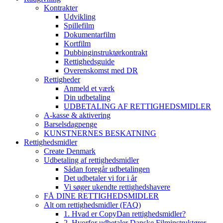
Kontrakter
Udvikling
Spillefilm
Dokumentarfilm
Kortfilm
Dubbinginstruktørkontrakt
Rettighedsguide
Overenskomst med DR
Rettigheder
Anmeld et værk
Din udbetaling
UDBETALING AF RETTIGHEDSMIDLER
A-kasse & aktivering
Barselsdagpenge
KUNSTNERNES BESKATNING
Rettighedsmidler
Create Denmark
Udbetaling af rettighedsmidler
Sådan foregår udbetalingen
Det udbetaler vi for i år
Vi søger ukendte rettighedshavere
FÅ DINE RETTIGHEDSMIDLER
Alt om rettighedsmidler (FAQ)
1. Hvad er CopyDan rettighedsmidler?
2. Hvorfor udbetaler Danske Filminstruktører