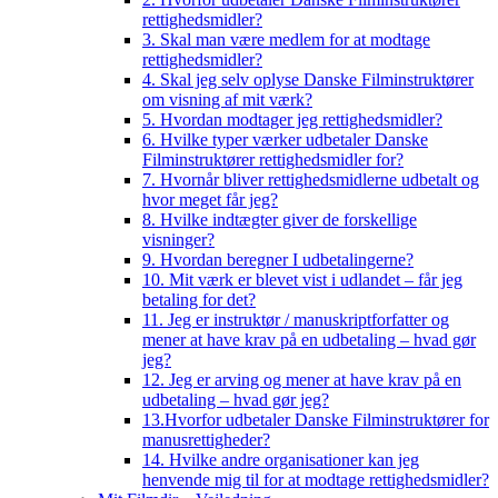
rettighedsmidler?
3. Skal man være medlem for at modtage
rettighedsmidler?
4. Skal jeg selv oplyse Danske Filminstruktører
om visning af mit værk?
5. Hvordan modtager jeg rettighedsmidler?
6. Hvilke typer værker udbetaler Danske
Filminstruktører rettighedsmidler for?
7. Hvornår bliver rettighedsmidlerne udbetalt og
hvor meget får jeg?
8. Hvilke indtægter giver de forskellige
visninger?
9. Hvordan beregner I udbetalingerne?
10. Mit værk er blevet vist i udlandet – får jeg
betaling for det?
11. Jeg er instruktør / manuskriptforfatter og
mener at have krav på en udbetaling – hvad gør
jeg?
12. Jeg er arving og mener at have krav på en
udbetaling – hvad gør jeg?
13.Hvorfor udbetaler Danske Filminstruktører for
manusrettigheder?
14. Hvilke andre organisationer kan jeg
henvende mig til for at modtage rettighedsmidler?