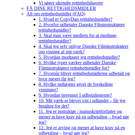
Vi søger ukendte rettighedshavere
FÅ DINE RETTIGHEDSMIDLER
Alt om rettighedsmidler (FAQ)
1. Hvad er CopyDan rettighedsmidler?
2. Hvorfor udbetaler Danske Filminstruktører
rettighedsmidler?
3. Skal man være medlem for at modtage
rettighedsmidler?
4. Skal jeg selv oplyse Danske Filminstruktører
om visning af mit værk?
5. Hvordan modtager jeg rettighedsmidler?
6. Hvilke typer værker udbetaler Danske
Filminstruktører rettighedsmidler for?
7. Hvornår bliver rettighedsmidlerne udbetalt og
hvor meget får jeg?
8. Hvilke indtægter giver de forskellige
visninger?
9. Hvordan beregner I udbetalingerne?
10. Mit værk er blevet vist i udlandet – får jeg
betaling for det?
11. Jeg er instruktør / manuskriptforfatter og
mener at have krav på en udbetaling – hvad gør
jeg?
12. Jeg er arving og mener at have krav på en
udbetaling – hvad gør jeg?