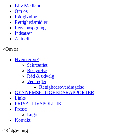
Bliv Medlem
Om os
Rådgivning
Rettighedsmidler
Legatansøgning
Indsatser
Aktuelt
<
Om os
Hvem er vi?
Sekretariat
Bestyrelse
Råd & udvalg
Vedtægter
Rettighedsoverdragelse
GENNEMSIGTIGHEDSRAPPORTER
Links
PRIVATLIVSPOLITIK
Presse
Logo
Kontakt
<
Rådgivning