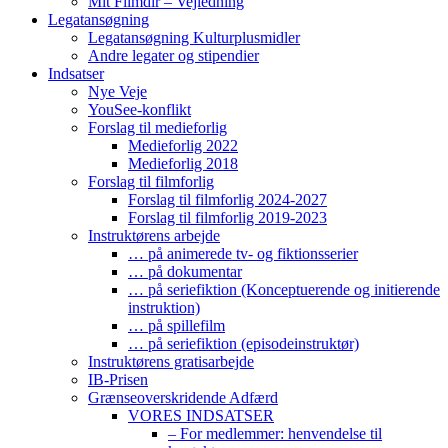
Mit Filmdir – Vejledning
Legatansøgning
Legatansøgning Kulturplusmidler
Andre legater og stipendier
Indsatser
Nye Veje
YouSee-konflikt
Forslag til medieforlig
Medieforlig 2022
Medieforlig 2018
Forslag til filmforlig
Forslag til filmforlig 2024-2027
Forslag til filmforlig 2019-2023
Instruktørens arbejde
… på animerede tv- og fiktionsserier
… på dokumentar
… på seriefiktion (Konceptuerende og initierende
instruktion)
… på spillefilm
… på seriefiktion (episodeinstruktør)
Instruktørens gratisarbejde
IB-Prisen
Grænseoverskridende Adfærd
VORES INDSATSER
– For medlemmer: henvendelse til