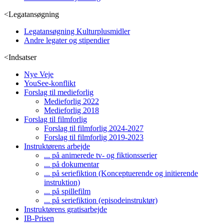
<
Legatansøgning
Legatansøgning Kulturplusmidler
Andre legater og stipendier
<
Indsatser
Nye Veje
YouSee-konflikt
Forslag til medieforlig
Medieforlig 2022
Medieforlig 2018
Forslag til filmforlig
Forslag til filmforlig 2024-2027
Forslag til filmforlig 2019-2023
Instruktørens arbejde
... på animerede tv- og fiktionsserier
... på dokumentar
... på seriefiktion (Konceptuerende og initierende
instruktion)
... på spillefilm
... på seriefiktion (episodeinstruktør)
Instruktørens gratisarbejde
IB-Prisen