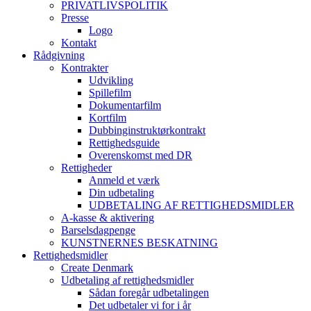
PRIVATLIVSPOLITIK
Presse
Logo
Kontakt
Rådgivning
Kontrakter
Udvikling
Spillefilm
Dokumentarfilm
Kortfilm
Dubbinginstruktørkontrakt
Rettighedsguide
Overenskomst med DR
Rettigheder
Anmeld et værk
Din udbetaling
UDBETALING AF RETTIGHEDSMIDLER
A-kasse & aktivering
Barselsdagpenge
KUNSTNERNES BESKATNING
Rettighedsmidler
Create Denmark
Udbetaling af rettighedsmidler
Sådan foregår udbetalingen
Det udbetaler vi for i år