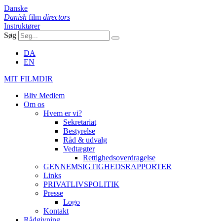
Danske
Danish
film
directors
Instruktører
Søg
DA
EN
MIT FILMDIR
Bliv Medlem
Om os
Hvem er vi?
Sekretariat
Bestyrelse
Råd & udvalg
Vedtægter
Rettighedsoverdragelse
GENNEMSIGTIGHEDSRAPPORTER
Links
PRIVATLIVSPOLITIK
Presse
Logo
Kontakt
Rådgivning