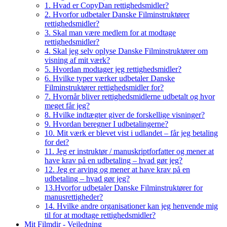
1. Hvad er CopyDan rettighedsmidler?
2. Hvorfor udbetaler Danske Filminstruktører
rettighedsmidler?
3. Skal man være medlem for at modtage
rettighedsmidler?
4. Skal jeg selv oplyse Danske Filminstruktører om
visning af mit værk?
5. Hvordan modtager jeg rettighedsmidler?
6. Hvilke typer værker udbetaler Danske
Filminstruktører rettighedsmidler for?
7. Hvornår bliver rettighedsmidlerne udbetalt og hvor
meget får jeg?
8. Hvilke indtægter giver de forskellige visninger?
9. Hvordan beregner I udbetalingerne?
10. Mit værk er blevet vist i udlandet – får jeg betaling
for det?
11. Jeg er instruktør / manuskriptforfatter og mener at
have krav på en udbetaling – hvad gør jeg?
12. Jeg er arving og mener at have krav på en
udbetaling – hvad gør jeg?
13.Hvorfor udbetaler Danske Filminstruktører for
manusrettigheder?
14. Hvilke andre organisationer kan jeg henvende mig
til for at modtage rettighedsmidler?
Mit Filmdir - Vejledning