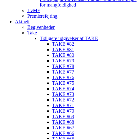
for mangfoldighed
TvMF
Premierefejring
Aktuelt
Begivenheder
Take
Tidligere udgivelser af TAKE
TAKE #82
TAKE #81
TAKE #80
TAKE #79
TAKE #78
TAKE #77
TAKE #76
TAKE #75
TAKE #74
TAKE #73
TAKE #72
TAKE #71
TAKE #70
TAKE #69
TAKE #68
TAKE #67
TAKE #66
TAKE #65