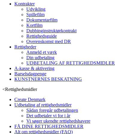
Kontrakter
Udvikling
Spillefilm
Dokumentarfilm
Kortfilm
Dubbinginstruktørkontrakt
Rettighedsguide
Overenskomst med DR
Rettigheder
Anmeld et værk
Din udbetaling
UDBETALING AF RETTIGHEDSMIDLER
A-kasse & aktivering
Barselsdagpenge
KUNSTNERNES BESKATNING
<
Rettighedsmidler
Create Denmark
Udbetaling af rettighedsmidler
Sådan foregår udbetalingen
Det udbetaler vi for i år
Vi søger ukendte rettighedshavere
FÅ DINE RETTIGHEDSMIDLER
Alt om rettighedsmidler (FAQ)