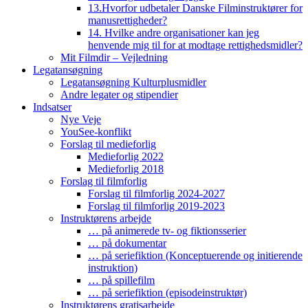
13.Hvorfor udbetaler Danske Filminstruktører for
manusrettigheder?
14. Hvilke andre organisationer kan jeg
henvende mig til for at modtage rettighedsmidler?
Mit Filmdir – Vejledning
Legatansøgning
Legatansøgning Kulturplusmidler
Andre legater og stipendier
Indsatser
Nye Veje
YouSee-konflikt
Forslag til medieforlig
Medieforlig 2022
Medieforlig 2018
Forslag til filmforlig
Forslag til filmforlig 2024-2027
Forslag til filmforlig 2019-2023
Instruktørens arbejde
… på animerede tv- og fiktionsserier
… på dokumentar
… på seriefiktion (Konceptuerende og initierende
instruktion)
… på spillefilm
… på seriefiktion (episodeinstruktør)
Instruktørens gratisarbejde