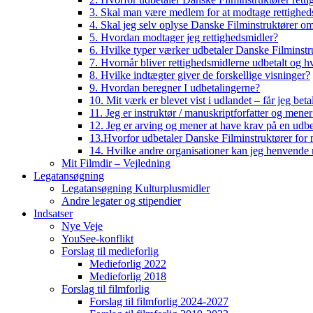
3. Skal man være medlem for at modtage rettighed
4. Skal jeg selv oplyse Danske Filminstruktører o
5. Hvordan modtager jeg rettighedsmidler?
6. Hvilke typer værker udbetaler Danske Filminstru
7. Hvornår bliver rettighedsmidlerne udbetalt og h
8. Hvilke indtægter giver de forskellige visninger?
9. Hvordan beregner I udbetalingerne?
10. Mit værk er blevet vist i udlandet – får jeg beta
11. Jeg er instruktør / manuskriptforfatter og mene
12. Jeg er arving og mener at have krav på en udbe
13.Hvorfor udbetaler Danske Filminstruktører for 
14. Hvilke andre organisationer kan jeg henvende m
Mit Filmdir – Vejledning
Legatansøgning
Legatansøgning Kulturplusmidler
Andre legater og stipendier
Indsatser
Nye Veje
YouSee-konflikt
Forslag til medieforlig
Medieforlig 2022
Medieforlig 2018
Forslag til filmforlig
Forslag til filmforlig 2024-2027