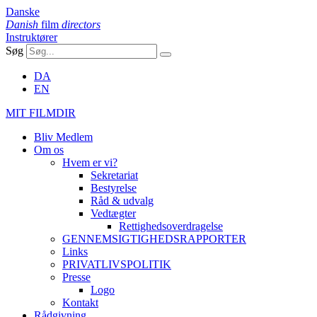
Danske
Danish
film
directors
Instruktører
Søg
DA
EN
MIT FILMDIR
Bliv Medlem
Om os
Hvem er vi?
Sekretariat
Bestyrelse
Råd & udvalg
Vedtægter
Rettighedsoverdragelse
GENNEMSIGTIGHEDSRAPPORTER
Links
PRIVATLIVSPOLITIK
Presse
Logo
Kontakt
Rådgivning