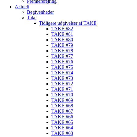
Premierefejring
Aktuelt
Begivenheder
Take
Tidligere udgivelser af TAKE
TAKE #82
TAKE #81
TAKE #80
TAKE #79
TAKE #78
TAKE #77
TAKE #76
TAKE #75
TAKE #74
TAKE #73
TAKE #72
TAKE #71
TAKE #70
TAKE #69
TAKE #68
TAKE #67
TAKE #66
TAKE #65
TAKE #64
TAKE #63