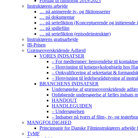
Forslag til filmforlig 2019-2023
Instruktørens arbejde
… på animerede tv- og fiktionsserier
… på dokumentar
… på seriefiktion (Konceptuerende og initierende i
… på spillefilm
… på seriefiktion (episodeinstruktør)
Instruktørens gratisarbejde
IB-Prisen
Grænseoverskridende Adfærd
VORES INDSATSER
– For medlemmer: henvendelse til kontaktp
– Henvisning til krisepsykologhjælp hos H
– Opkvalificering af sekretariat & formands
– Henvisning til ledelsesrådgivning af instr
BRANCHENS INDSATSER
Undersøgelse af grænseoverskridende adfærd
Opfølgende undersøgelse af fælles indsats 
HANDOUT
HANDLEGUIDEN
– Undersøgelsen
– Indsatser på tværs af film-, tv- og teaterbr
MANGFOLDIGHED
Princippapir for Danske Filminstruktørers arbejde
TvMF