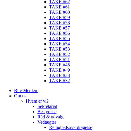
TAKE #62
TAKE #61
TAKE #60
TAKE #59
TAKE #58
TAKE #57
TAKE #56
TAKE #55
TAKE #54
TAKE #53
TAKE #52
TAKE #51
TAKE #45
TAKE #49
TAKE #33
TAKE #32
Bliv Medlem
Om os
Hvem er vi?
Sekretariat
Bestyrelse
Råd & udvalg
Vedtægter
Rettighedsoverdragelse