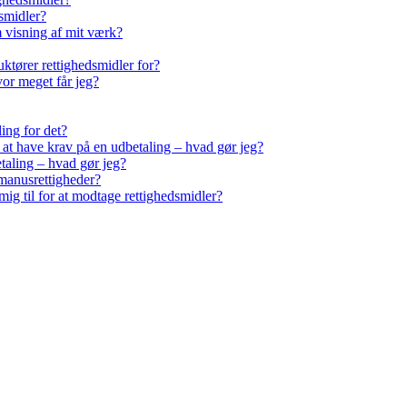
smidler?
m visning af mit værk?
ktører rettighedsmidler for?
vor meget får jeg?
ling for det?
r at have krav på en udbetaling – hvad gør jeg?
taling – hvad gør jeg?
manusrettigheder?
ig til for at modtage rettighedsmidler?