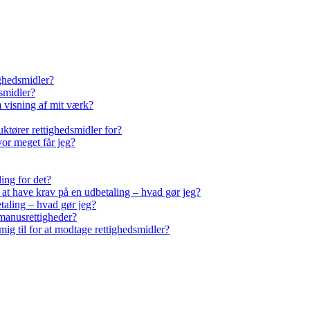
ighedsmidler?
smidler?
m visning af mit værk?
ktører rettighedsmidler for?
vor meget får jeg?
ling for det?
r at have krav på en udbetaling – hvad gør jeg?
taling – hvad gør jeg?
manusrettigheder?
ig til for at modtage rettighedsmidler?