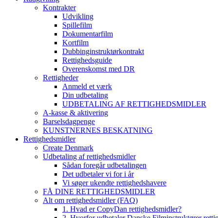
Kontrakter
Udvikling
Spillefilm
Dokumentarfilm
Kortfilm
Dubbinginstruktørkontrakt
Rettighedsguide
Overenskomst med DR
Rettigheder
Anmeld et værk
Din udbetaling
UDBETALING AF RETTIGHEDSMIDLER
A-kasse & aktivering
Barselsdagpenge
KUNSTNERNES BESKATNING
Rettighedsmidler
Create Denmark
Udbetaling af rettighedsmidler
Sådan foregår udbetalingen
Det udbetaler vi for i år
Vi søger ukendte rettighedshavere
FÅ DINE RETTIGHEDSMIDLER
Alt om rettighedsmidler (FAQ)
1. Hvad er CopyDan rettighedsmidler?
2. Hvorfor udbetaler Danske Filminstruktører rett