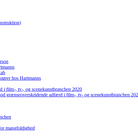
nstruktion)
erson
artmanns
kab
uktører hos Hartmanns
 i film-, tv-, og scenekunstbranchen 2020
mod grænseoverskridende adfærd i film-, tv- og scenekunstbranchen 20
anchen
 for mangfoldighed