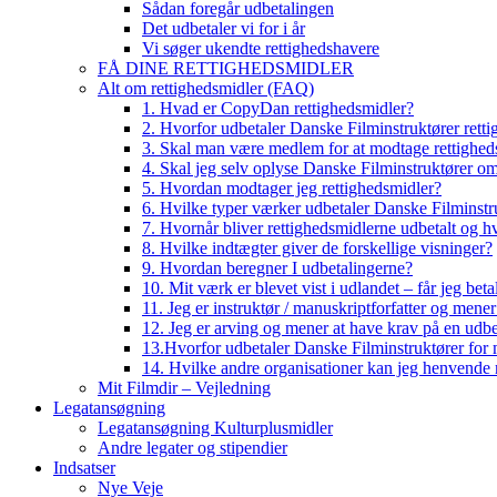
Sådan foregår udbetalingen
Det udbetaler vi for i år
Vi søger ukendte rettighedshavere
FÅ DINE RETTIGHEDSMIDLER
Alt om rettighedsmidler (FAQ)
1. Hvad er CopyDan rettighedsmidler?
2. Hvorfor udbetaler Danske Filminstruktører rett
3. Skal man være medlem for at modtage rettighed
4. Skal jeg selv oplyse Danske Filminstruktører o
5. Hvordan modtager jeg rettighedsmidler?
6. Hvilke typer værker udbetaler Danske Filminstru
7. Hvornår bliver rettighedsmidlerne udbetalt og h
8. Hvilke indtægter giver de forskellige visninger?
9. Hvordan beregner I udbetalingerne?
10. Mit værk er blevet vist i udlandet – får jeg beta
11. Jeg er instruktør / manuskriptforfatter og mene
12. Jeg er arving og mener at have krav på en udbe
13.Hvorfor udbetaler Danske Filminstruktører for 
14. Hvilke andre organisationer kan jeg henvende m
Mit Filmdir – Vejledning
Legatansøgning
Legatansøgning Kulturplusmidler
Andre legater og stipendier
Indsatser
Nye Veje