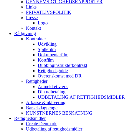
GENNEMSIGTIGHEDSRAPPORTER
Links
PRIVATLIVSPOLITIK
Presse
Logo
Kontakt
Rådgivning
Kontrakter
Udvikling
Spillefilm
Dokumentarfilm
Kortfilm
Dubbinginstruktørkontrakt
Rettighedsguide
Overenskomst med DR
Rettigheder
Anmeld et værk
Din udbetaling
UDBETALING AF RETTIGHEDSMIDLER
A-kasse & aktivering
Barselsdagpenge
KUNSTNERNES BESKATNING
Rettighedsmidler
Create Denmark
Udbetaling af rettighedsmidler