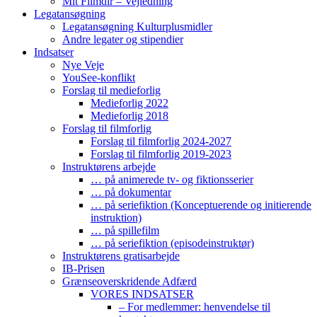
Mit Filmdir – Vejledning
Legatansøgning
Legatansøgning Kulturplusmidler
Andre legater og stipendier
Indsatser
Nye Veje
YouSee-konflikt
Forslag til medieforlig
Medieforlig 2022
Medieforlig 2018
Forslag til filmforlig
Forslag til filmforlig 2024-2027
Forslag til filmforlig 2019-2023
Instruktørens arbejde
… på animerede tv- og fiktionsserier
… på dokumentar
… på seriefiktion (Konceptuerende og initierende
instruktion)
… på spillefilm
… på seriefiktion (episodeinstruktør)
Instruktørens gratisarbejde
IB-Prisen
Grænseoverskridende Adfærd
VORES INDSATSER
– For medlemmer: henvendelse til