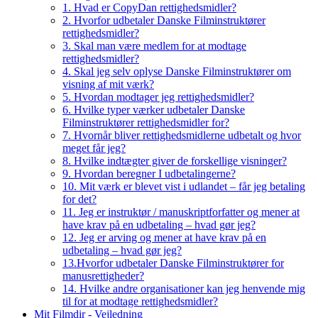
1. Hvad er CopyDan rettighedsmidler?
2. Hvorfor udbetaler Danske Filminstruktører
rettighedsmidler?
3. Skal man være medlem for at modtage
rettighedsmidler?
4. Skal jeg selv oplyse Danske Filminstruktører om
visning af mit værk?
5. Hvordan modtager jeg rettighedsmidler?
6. Hvilke typer værker udbetaler Danske
Filminstruktører rettighedsmidler for?
7. Hvornår bliver rettighedsmidlerne udbetalt og hvor
meget får jeg?
8. Hvilke indtægter giver de forskellige visninger?
9. Hvordan beregner I udbetalingerne?
10. Mit værk er blevet vist i udlandet – får jeg betaling
for det?
11. Jeg er instruktør / manuskriptforfatter og mener at
have krav på en udbetaling – hvad gør jeg?
12. Jeg er arving og mener at have krav på en
udbetaling – hvad gør jeg?
13.Hvorfor udbetaler Danske Filminstruktører for
manusrettigheder?
14. Hvilke andre organisationer kan jeg henvende mig
til for at modtage rettighedsmidler?
Mit Filmdir - Vejledning