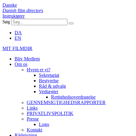
Danske
Danish
film
directors
Instruktører
Søg
DA
EN
MIT FILMDIR
Bliv Medlem
Om os
Hvem er vi?
Sekretariat
Bestyrelse
Råd & udvalg
Vedtægter
Rettighedsoverdragelse
GENNEMSIGTIGHEDSRAPPORTER
Links
PRIVATLIVSPOLITIK
Presse
Logo
Kontakt
Rådgivning