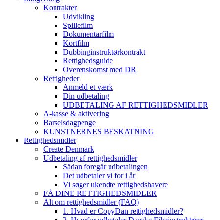
Kontrakter
Udvikling
Spillefilm
Dokumentarfilm
Kortfilm
Dubbinginstruktørkontrakt
Rettighedsguide
Overenskomst med DR
Rettigheder
Anmeld et værk
Din udbetaling
UDBETALING AF RETTIGHEDSMIDLER
A-kasse & aktivering
Barselsdagpenge
KUNSTNERNES BESKATNING
Rettighedsmidler
Create Denmark
Udbetaling af rettighedsmidler
Sådan foregår udbetalingen
Det udbetaler vi for i år
Vi søger ukendte rettighedshavere
FÅ DINE RETTIGHEDSMIDLER
Alt om rettighedsmidler (FAQ)
1. Hvad er CopyDan rettighedsmidler?
2. Hvorfor udbetaler Danske Filminstruktører