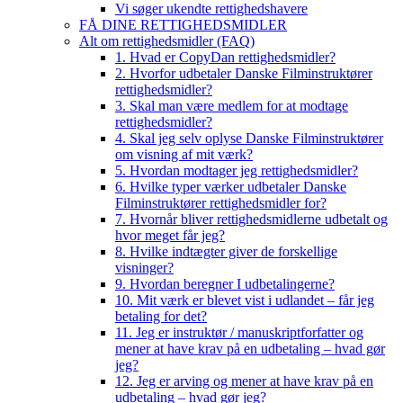
Vi søger ukendte rettighedshavere
FÅ DINE RETTIGHEDSMIDLER
Alt om rettighedsmidler (FAQ)
1. Hvad er CopyDan rettighedsmidler?
2. Hvorfor udbetaler Danske Filminstruktører
rettighedsmidler?
3. Skal man være medlem for at modtage
rettighedsmidler?
4. Skal jeg selv oplyse Danske Filminstruktører
om visning af mit værk?
5. Hvordan modtager jeg rettighedsmidler?
6. Hvilke typer værker udbetaler Danske
Filminstruktører rettighedsmidler for?
7. Hvornår bliver rettighedsmidlerne udbetalt og
hvor meget får jeg?
8. Hvilke indtægter giver de forskellige
visninger?
9. Hvordan beregner I udbetalingerne?
10. Mit værk er blevet vist i udlandet – får jeg
betaling for det?
11. Jeg er instruktør / manuskriptforfatter og
mener at have krav på en udbetaling – hvad gør
jeg?
12. Jeg er arving og mener at have krav på en
udbetaling – hvad gør jeg?