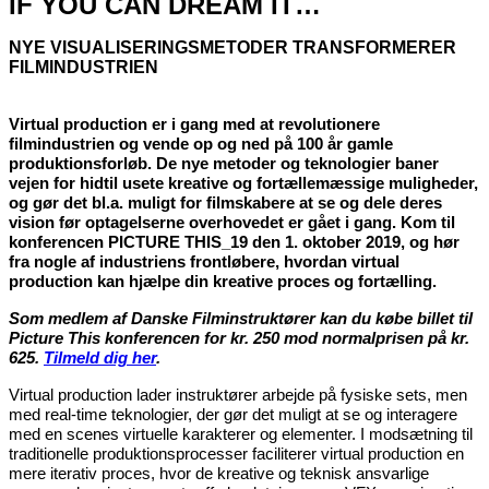
IF YOU CAN DREAM IT…
NYE VISUALISERINGSMETODER TRANSFORMERER
FILMINDUSTRIEN
Virtual production er i gang med at revolutionere
filmindustrien og vende op og ned på 100 år gamle
produktionsforløb. De nye metoder og teknologier baner
vejen for hidtil usete kreative og fortællemæssige muligheder,
og gør det bl.a. muligt for filmskabere at se og dele deres
vision før optagelserne overhovedet er gået i gang. Kom til
konferencen PICTURE THIS_19 den 1. oktober 2019, og hør
fra nogle af industriens frontløbere, hvordan virtual
production kan hjælpe din kreative proces og fortælling.
Som medlem af Danske Filminstruktører kan du købe billet til
Picture This konferencen for kr. 250 mod normalprisen på kr.
625.
Tilmeld dig her
.
Virtual production lader instruktører arbejde på fysiske sets, men
med real-time teknologier, der gør det muligt at se og interagere
med en scenes virtuelle karakterer og elementer.
I modsætning til
traditionelle produktionsprocesser faciliterer virtual production en
mere iterativ proces, hvor de kreative og teknisk ansvarlige