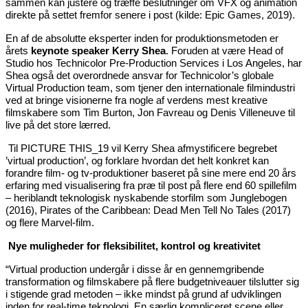
sammen kan justere og træffe beslutninger om VFX og animation
direkte på settet fremfor senere i post (kilde: Epic Games, 2019).
En af de absolutte eksperter inden for produktionsmetoden er
årets
keynote speaker Kerry Shea
. Foruden at være Head of
Studio hos Technicolor Pre-Production Services i Los Angeles, har
Shea også det overordnede ansvar for Technicolor’s globale
Virtual Production team, som tjener den internationale filmindustri
ved at bringe visionerne fra nogle af verdens mest kreative
filmskabere som Tim Burton, Jon Favreau og Denis Villeneuve til
live på det store lærred.
Til PICTURE THIS_19 vil Kerry Shea afmystificere begrebet
’virtual production’, og forklare hvordan det helt konkret kan
forandre film- og tv-produktioner baseret på sine mere end 20 års
erfaring med visualisering fra præ til post på flere end 60 spillefilm
– heriblandt teknologisk nyskabende storfilm som Junglebogen
(2016),
Pirates of the Caribbean: Dead Men Tell No Tales (2017)
og flere Marvel-film.
Nye muligheder for fleksibilitet, kontrol og kreativitet
“Virtual production undergår i disse år en gennemgribende
transformation og filmskabere på flere budgetniveauer tilslutter sig
i stigende grad metoden – ikke mindst på grund af udviklingen
inden for real-time teknologi. En særlig kompliceret scene eller