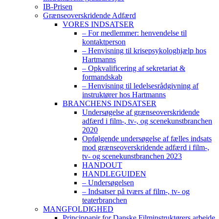
IB-Prisen
Grænseoverskridende Adfærd
VORES INDSATSER
– For medlemmer: henvendelse til
kontaktperson
– Henvisning til krisepsykologhjælp hos
Hartmanns
– Opkvalificering af sekretariat &
formandskab
– Henvisning til ledelsesrådgivning af
instruktører hos Hartmanns
BRANCHENS INDSATSER
Undersøgelse af grænseoverskridende
adfærd i film-, tv-, og scenekunstbranchen
2020
Opfølgende undersøgelse af fælles indsats
mod grænseoverskridende adfærd i film-,
tv- og scenekunstbranchen 2023
HANDOUT
HANDLEGUIDEN
– Undersøgelsen
– Indsatser på tværs af film-, tv- og
teaterbranchen
MANGFOLDIGHED
Princippapir for Danske Filminstruktørers arbejde