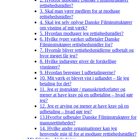
rettighedsmidler?
3. Skal man være medlem for at modtage
rettighedsmidler?
4. Skal jeg selv oplyse Danske Filminstruktører
om visning af mit værk?
5. Hvordan modtager jeg rettighedsmidler?
6. Hvilke typer værker udbetaler Danske
Filminstruktører rettighedsmidler for?
7. Hvornår bliver rettighedsmidlerne udbetalt og
hvor meget får jeg?
8. Hvilke indtægter giver de forskellige
visninger?
9. Hvordan beregner I udbetalingerne?
10. Mit værk er blevet vist i udlandet – får jeg
betaling for det?
11. Jeg er instruktør / manuskriptforfatter og
mener at have krav på en udbetaling – hvad gør
jeg?
12. Jeg er arving og mener at have krav på en
udbetaling – hvad gør jeg?
13.Hvorfor udbetaler Danske Filminstruktører for
manusrettigheder?
14. Hvilke andre organisationer kan jeg
henvende mig til for at modtage rettighedsmidler?