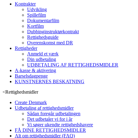
Kontrakter
Udvikling
Spillefilm
Dokumentarfilm
Kortfilm
Dubbinginstruktørkontrakt
Rettighedsguide
Overenskomst med DR
Rettigheder
Anmeld et værk
Din udbetaling
UDBETALING AF RETTIGHEDSMIDLER
A-kasse & aktivering
Barselsdagpenge
KUNSTNERNES BESKATNING
<
Rettighedsmidler
Create Denmark
Udbetaling af rettighedsmidler
Sådan foregår udbetalingen
Det udbetaler vi for i år
Vi søger ukendte rettighedshavere
FÅ DINE RETTIGHEDSMIDLER
Alt om rettighedsmidler (FAQ)