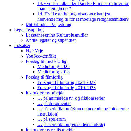
13.Hvorfor udbetaler Danske Filminstruktører for
manusrettigheder?
14. Hvilke andre organisationer kan jeg
henvende mig til for at modtage rettighedsmidler?
Mit Filmdir – Vejledning
Legatansøgning
Legatansøgning Kulturplusmidler
Andre legater og stipendier
Indsatser
Nye Veje
YouSee-konflikt
Forslag til medieforlig
Medieforlig 2022
Medieforlig 2018
Forslag til filmforlig
Forslag til filmforlig 2024-2027
Forslag til filmforlig 2019-2023
Instruktørens arbejde
… på animerede tv- og fiktionsserier
… på dokumentar
… på seriefiktion (Konceptuerende og initierende
instruktion)
… på spillefilm
… på seriefiktion (episodeinstruktør)
Instruktørens gratisarbejde