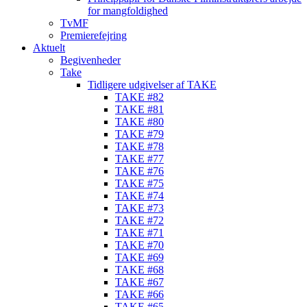
for mangfoldighed
TvMF
Premierefejring
Aktuelt
Begivenheder
Take
Tidligere udgivelser af TAKE
TAKE #82
TAKE #81
TAKE #80
TAKE #79
TAKE #78
TAKE #77
TAKE #76
TAKE #75
TAKE #74
TAKE #73
TAKE #72
TAKE #71
TAKE #70
TAKE #69
TAKE #68
TAKE #67
TAKE #66
TAKE #65