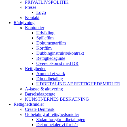
PRIVATLIVSPOLITIK
Presse
Logo
Kontakt
Rådgivning
Kontrakter
Udvikling
Spillefilm
Dokumentarfilm
Kortfilm
Dubbinginstruktørkontrakt
Rettighedsguide
Overenskomst med DR
Rettigheder
Anmeld et værk
Din udbetaling
UDBETALING AF RETTIGHEDSMIDLER
A-kasse & aktivering
Barselsdagpenge
KUNSTNERNES BESKATNING
Rettighedsmidler
Create Denmark
Udbetaling af rettighedsmidler
Sådan foregår udbetalingen
Det udbetaler vi for i år