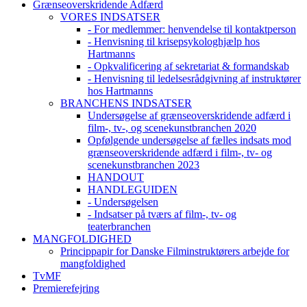
Grænseoverskridende Adfærd
VORES INDSATSER
- For medlemmer: henvendelse til kontaktperson
- Henvisning til krisepsykologhjælp hos
Hartmanns
- Opkvalificering af sekretariat & formandskab
- Henvisning til ledelsesrådgivning af instruktører
hos Hartmanns
BRANCHENS INDSATSER
Undersøgelse af grænseoverskridende adfærd i
film-, tv-, og scenekunstbranchen 2020
Opfølgende undersøgelse af fælles indsats mod
grænseoverskridende adfærd i film-, tv- og
scenekunstbranchen 2023
HANDOUT
HANDLEGUIDEN
- Undersøgelsen
- Indsatser på tværs af film-, tv- og
teaterbranchen
MANGFOLDIGHED
Princippapir for Danske Filminstruktørers arbejde for
mangfoldighed
TvMF
Premierefejring