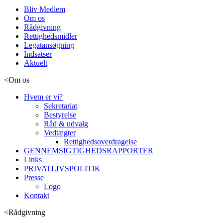
Bliv Medlem
Om os
Rådgivning
Rettighedsmidler
Legatansøgning
Indsatser
Aktuelt
<
Om os
Hvem er vi?
Sekretariat
Bestyrelse
Råd & udvalg
Vedtægter
Rettighedsoverdragelse
GENNEMSIGTIGHEDSRAPPORTER
Links
PRIVATLIVSPOLITIK
Presse
Logo
Kontakt
<
Rådgivning