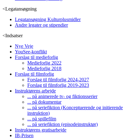
<
Legatansøgning
Legatansøgning Kulturplusmidler
Andre legater og stipendier
<
Indsatser
Nye Veje
YouSee-konflikt
Forslag til medieforlig
Medieforlig 2022
Medieforlig 2018
Forslag til filmforlig
Forslag til filmforlig 2024-2027
Forslag til filmforlig 2019-2023
Instruktørens arbejde
... på animerede tv- og fiktionsserier
... på dokumentar
... på seriefiktion (Konceptuerende og initierende
instruktion)
... på spillefilm
... på seriefiktion (episodeinstruktør)
Instruktørens gratisarbejde
IB-Prisen