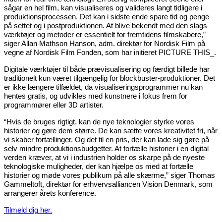
sågar en hel film, kan visualiseres og valideres langt tidligere i
produktionsprocessen. Det kan i sidste ende spare tid og penge
på settet og i postproduktionen. At blive bekendt med den slags
værktøjer og metoder er essentielt for fremtidens filmskabere,”
siger Allan Mathson Hanson, adm. direktør for Nordisk Film på
vegne af Nordisk Film Fonden, som har initieret PICTURE THIS_.
Digitale værktøjer til både prævisualisering og færdigt billede har
traditionelt kun været tilgængelig for blockbuster-produktioner. Det
er ikke længere tilfældet, da visualiseringsprogrammer nu kan
hentes gratis, og udvikles med kunstnere i fokus frem for
programmører eller 3D artister.
“Hvis de bruges rigtigt, kan de nye teknologier styrke vores
historier og gøre dem større. De kan sætte vores kreativitet fri, når
vi skaber fortællinger. Og det til en pris, der kan lade sig gøre på
selv mindre produktionsbudgetter. At fortælle historier i en digital
verden kræver, at vi i industrien holder os skarpe på de nyeste
teknologiske muligheder, der kan hjælpe os med at fortælle
historier og møde vores publikum på alle skærme,” siger Thomas
Gammeltoft, direktør for erhvervsalliancen Vision Denmark, som
arrangerer årets konference.
Tilmeld dig her.