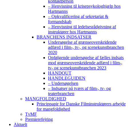
kontaktperson
– Henvisning til krisepsykologhjælp hos
Hartmanns
– Opkvalificering af sekretariat &
formandskab
– Henvisning til ledelsesrådgivning af
instruktører hos Hartmanns
BRANCHENS INDSATSER
Undersøgelse af grænseoverskridende
adfærd i film-, tv-, og scenekunstbranchen
2020
Opfølgende undersøgelse af fælles indsats
mod grænseoverskridende adfærd i film-,
tv- og scenekunstbranchen 2023
HANDOUT
HANDLEGUIDEN
– Undersøgelsen
– Indsatser på tværs af film-, tv- og
teaterbranchen
MANGFOLDIGHED
Princippapir for Danske Filminstruktørers arbejde
for mangfoldighed
TvMF
Premierefejring
Aktuelt