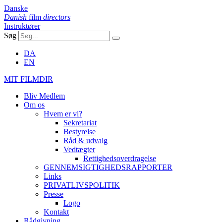
Danske
Danish
film
directors
Instruktører
Søg
DA
EN
MIT FILMDIR
Bliv Medlem
Om os
Hvem er vi?
Sekretariat
Bestyrelse
Råd & udvalg
Vedtægter
Rettighedsoverdragelse
GENNEMSIGTIGHEDSRAPPORTER
Links
PRIVATLIVSPOLITIK
Presse
Logo
Kontakt
Rådgivning