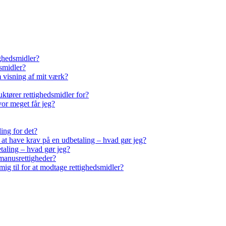
ighedsmidler?
smidler?
m visning af mit værk?
ktører rettighedsmidler for?
vor meget får jeg?
ling for det?
r at have krav på en udbetaling – hvad gør jeg?
taling – hvad gør jeg?
manusrettigheder?
ig til for at modtage rettighedsmidler?