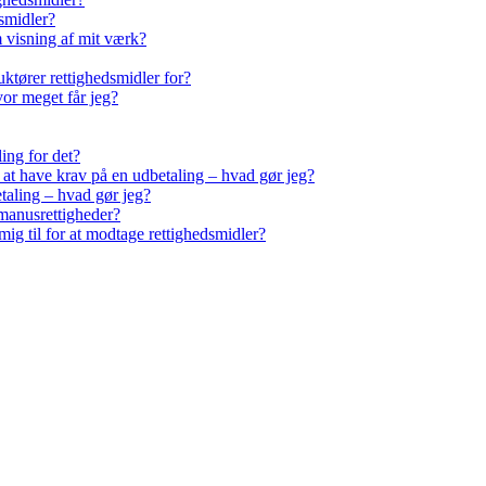
smidler?
m visning af mit værk?
ktører rettighedsmidler for?
vor meget får jeg?
ling for det?
r at have krav på en udbetaling – hvad gør jeg?
taling – hvad gør jeg?
manusrettigheder?
ig til for at modtage rettighedsmidler?