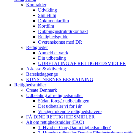
Kontrakter
Udvikling
Spillefilm
Dokumentarfilm
Kortfilm
Dubbinginstruktørkontrakt
Rettighedsguide
Overenskomst med DR
Rettigheder
Anmeld et værk
Din udbetaling
UDBETALING AF RETTIGHEDSMIDLER
A-kasse & aktivering
Barselsdagpenge
KUNSTNERNES BESKATNING
Rettighedsmidler
Create Denmark
Udbetaling af rettighedsmidler
Sådan foregår udbetalingen
Det udbetaler vi for i år
Vi søger ukendte rettighedshavere
FÅ DINE RETTIGHEDSMIDLER
Alt om rettighedsmidler (FAQ)
1. Hvad er CopyDan rettighedsmidler?
2. Hvorfor udbetaler Danske Filminstruktører rett