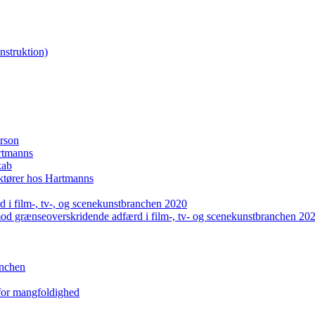
nstruktion)
erson
artmanns
kab
uktører hos Hartmanns
 i film-, tv-, og scenekunstbranchen 2020
mod grænseoverskridende adfærd i film-, tv- og scenekunstbranchen 20
anchen
 for mangfoldighed