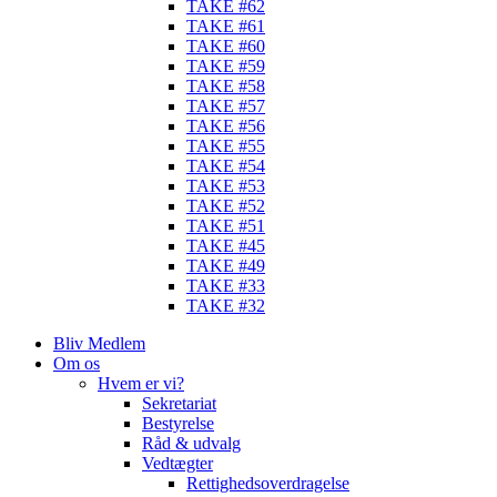
TAKE #62
TAKE #61
TAKE #60
TAKE #59
TAKE #58
TAKE #57
TAKE #56
TAKE #55
TAKE #54
TAKE #53
TAKE #52
TAKE #51
TAKE #45
TAKE #49
TAKE #33
TAKE #32
Bliv Medlem
Om os
Hvem er vi?
Sekretariat
Bestyrelse
Råd & udvalg
Vedtægter
Rettighedsoverdragelse