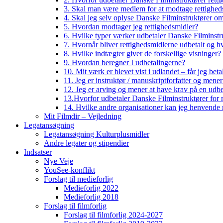
3. Skal man være medlem for at modtage rettighed
4. Skal jeg selv oplyse Danske Filminstruktører o
5. Hvordan modtager jeg rettighedsmidler?
6. Hvilke typer værker udbetaler Danske Filminstru
7. Hvornår bliver rettighedsmidlerne udbetalt og h
8. Hvilke indtægter giver de forskellige visninger?
9. Hvordan beregner I udbetalingerne?
10. Mit værk er blevet vist i udlandet – får jeg beta
11. Jeg er instruktør / manuskriptforfatter og mene
12. Jeg er arving og mener at have krav på en udbe
13.Hvorfor udbetaler Danske Filminstruktører for 
14. Hvilke andre organisationer kan jeg henvende m
Mit Filmdir – Vejledning
Legatansøgning
Legatansøgning Kulturplusmidler
Andre legater og stipendier
Indsatser
Nye Veje
YouSee-konflikt
Forslag til medieforlig
Medieforlig 2022
Medieforlig 2018
Forslag til filmforlig
Forslag til filmforlig 2024-2027