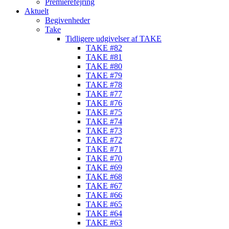
Premierefejring
Aktuelt
Begivenheder
Take
Tidligere udgivelser af TAKE
TAKE #82
TAKE #81
TAKE #80
TAKE #79
TAKE #78
TAKE #77
TAKE #76
TAKE #75
TAKE #74
TAKE #73
TAKE #72
TAKE #71
TAKE #70
TAKE #69
TAKE #68
TAKE #67
TAKE #66
TAKE #65
TAKE #64
TAKE #63