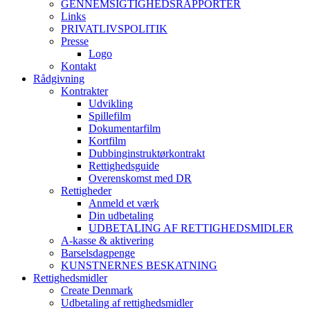
GENNEMSIGTIGHEDSRAPPORTER
Links
PRIVATLIVSPOLITIK
Presse
Logo
Kontakt
Rådgivning
Kontrakter
Udvikling
Spillefilm
Dokumentarfilm
Kortfilm
Dubbinginstruktørkontrakt
Rettighedsguide
Overenskomst med DR
Rettigheder
Anmeld et værk
Din udbetaling
UDBETALING AF RETTIGHEDSMIDLER
A-kasse & aktivering
Barselsdagpenge
KUNSTNERNES BESKATNING
Rettighedsmidler
Create Denmark
Udbetaling af rettighedsmidler