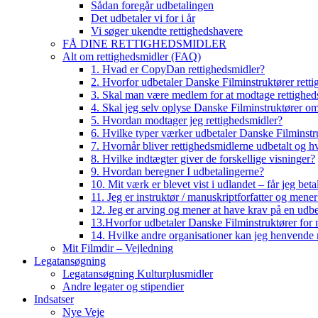
Sådan foregår udbetalingen
Det udbetaler vi for i år
Vi søger ukendte rettighedshavere
FÅ DINE RETTIGHEDSMIDLER
Alt om rettighedsmidler (FAQ)
1. Hvad er CopyDan rettighedsmidler?
2. Hvorfor udbetaler Danske Filminstruktører rett
3. Skal man være medlem for at modtage rettighed
4. Skal jeg selv oplyse Danske Filminstruktører o
5. Hvordan modtager jeg rettighedsmidler?
6. Hvilke typer værker udbetaler Danske Filminstru
7. Hvornår bliver rettighedsmidlerne udbetalt og h
8. Hvilke indtægter giver de forskellige visninger?
9. Hvordan beregner I udbetalingerne?
10. Mit værk er blevet vist i udlandet – får jeg beta
11. Jeg er instruktør / manuskriptforfatter og mene
12. Jeg er arving og mener at have krav på en udbe
13.Hvorfor udbetaler Danske Filminstruktører for 
14. Hvilke andre organisationer kan jeg henvende m
Mit Filmdir – Vejledning
Legatansøgning
Legatansøgning Kulturplusmidler
Andre legater og stipendier
Indsatser
Nye Veje