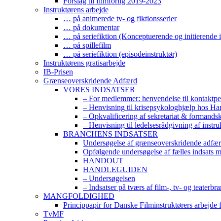
Forslag til filmforlig 2019-2023
Instruktørens arbejde
… på animerede tv- og fiktionsserier
… på dokumentar
… på seriefiktion (Konceptuerende og initierende i
… på spillefilm
… på seriefiktion (episodeinstruktør)
Instruktørens gratisarbejde
IB-Prisen
Grænseoverskridende Adfærd
VORES INDSATSER
– For medlemmer: henvendelse til kontaktp
– Henvisning til krisepsykologhjælp hos H
– Opkvalificering af sekretariat & formands
– Henvisning til ledelsesrådgivning af instr
BRANCHENS INDSATSER
Undersøgelse af grænseoverskridende adfærd
Opfølgende undersøgelse af fælles indsats 
HANDOUT
HANDLEGUIDEN
– Undersøgelsen
– Indsatser på tværs af film-, tv- og teaterbr
MANGFOLDIGHED
Princippapir for Danske Filminstruktørers arbejde
TvMF