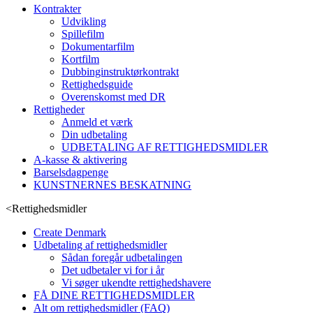
Kontrakter
Udvikling
Spillefilm
Dokumentarfilm
Kortfilm
Dubbinginstruktørkontrakt
Rettighedsguide
Overenskomst med DR
Rettigheder
Anmeld et værk
Din udbetaling
UDBETALING AF RETTIGHEDSMIDLER
A-kasse & aktivering
Barselsdagpenge
KUNSTNERNES BESKATNING
<
Rettighedsmidler
Create Denmark
Udbetaling af rettighedsmidler
Sådan foregår udbetalingen
Det udbetaler vi for i år
Vi søger ukendte rettighedshavere
FÅ DINE RETTIGHEDSMIDLER
Alt om rettighedsmidler (FAQ)