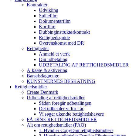
Kontrakter
Udvikling
Spillefilm
Dokumentarfilm
Kortfilm
Dubbinginstruktørkontrakt
Rettighedsguide
Overenskomst med DR
Rettigheder
Anmeld et værk
Din udbetaling
UDBETALING AF RETTIGHEDSMIDLER
A-kasse & aktivering
Barselsdagpenge
KUNSTNERNES BESKATNING
Rettighedsmidler
Create Denmark
Udbetaling af rettighedsmidler
Sådan foregår udbetalingen
Det udbetaler vi for i år
Vi søger ukendte rettighedshavere
FÅ DINE RETTIGHEDSMIDLER
Alt om rettighedsmidler (FAQ)
1. Hvad er CopyDan rettighedsmidler?
2. Hvorfor udbetaler Danske Filminstruktører