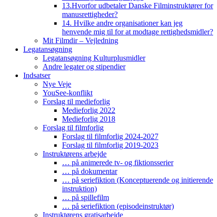
13.Hvorfor udbetaler Danske Filminstruktører for
manusrettigheder?
14. Hvilke andre organisationer kan jeg
henvende mig til for at modtage rettighedsmidler?
Mit Filmdir – Vejledning
Legatansøgning
Legatansøgning Kulturplusmidler
Andre legater og stipendier
Indsatser
Nye Veje
YouSee-konflikt
Forslag til medieforlig
Medieforlig 2022
Medieforlig 2018
Forslag til filmforlig
Forslag til filmforlig 2024-2027
Forslag til filmforlig 2019-2023
Instruktørens arbejde
… på animerede tv- og fiktionsserier
… på dokumentar
… på seriefiktion (Konceptuerende og initierende
instruktion)
… på spillefilm
… på seriefiktion (episodeinstruktør)
Instruktørens gratisarbejde