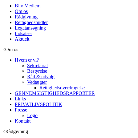
Bliv Medlem
Om os
Rådgivning
Rettighedsmidler
Legatansøgning
Indsatser
Aktuelt
<
Om os
Hvem er vi?
Sekretariat
Bestyrelse
Råd & udvalg
Vedtægter
Rettighedsoverdragelse
GENNEMSIGTIGHEDSRAPPORTER
Links
PRIVATLIVSPOLITIK
Presse
Logo
Kontakt
<
Rådgivning