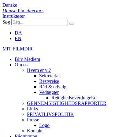
Danske
Danish
film
directors
Instruktører
Søg
DA
EN
MIT FILMDIR
Bliv Medlem
Om os
Hvem er vi?
Sekretariat
Bestyrelse
Råd & udvalg
Vedtægter
Rettighedsoverdragelse
GENNEMSIGTIGHEDSRAPPORTER
Links
PRIVATLIVSPOLITIK
Presse
Logo
Kontakt
Rådgivning