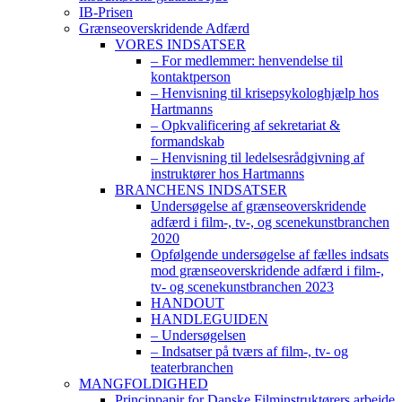
IB-Prisen
Grænseoverskridende Adfærd
VORES INDSATSER
– For medlemmer: henvendelse til
kontaktperson
– Henvisning til krisepsykologhjælp hos
Hartmanns
– Opkvalificering af sekretariat &
formandskab
– Henvisning til ledelsesrådgivning af
instruktører hos Hartmanns
BRANCHENS INDSATSER
Undersøgelse af grænseoverskridende
adfærd i film-, tv-, og scenekunstbranchen
2020
Opfølgende undersøgelse af fælles indsats
mod grænseoverskridende adfærd i film-,
tv- og scenekunstbranchen 2023
HANDOUT
HANDLEGUIDEN
– Undersøgelsen
– Indsatser på tværs af film-, tv- og
teaterbranchen
MANGFOLDIGHED
Princippapir for Danske Filminstruktørers arbejde