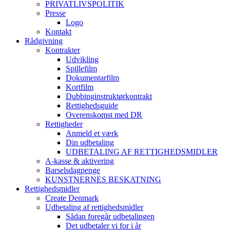
PRIVATLIVSPOLITIK
Presse
Logo
Kontakt
Rådgivning
Kontrakter
Udvikling
Spillefilm
Dokumentarfilm
Kortfilm
Dubbinginstruktørkontrakt
Rettighedsguide
Overenskomst med DR
Rettigheder
Anmeld et værk
Din udbetaling
UDBETALING AF RETTIGHEDSMIDLER
A-kasse & aktivering
Barselsdagpenge
KUNSTNERNES BESKATNING
Rettighedsmidler
Create Denmark
Udbetaling af rettighedsmidler
Sådan foregår udbetalingen
Det udbetaler vi for i år