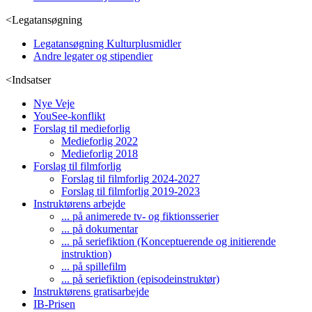
<
Legatansøgning
Legatansøgning Kulturplusmidler
Andre legater og stipendier
<
Indsatser
Nye Veje
YouSee-konflikt
Forslag til medieforlig
Medieforlig 2022
Medieforlig 2018
Forslag til filmforlig
Forslag til filmforlig 2024-2027
Forslag til filmforlig 2019-2023
Instruktørens arbejde
... på animerede tv- og fiktionsserier
... på dokumentar
... på seriefiktion (Konceptuerende og initierende
instruktion)
... på spillefilm
... på seriefiktion (episodeinstruktør)
Instruktørens gratisarbejde
IB-Prisen