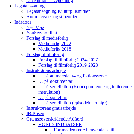
Mit Filmdir – Vejledning
Legatansøgning
Legatansøgning Kulturplusmidler
Andre legater og stipendier
Indsatser
Nye Veje
YouSee-konflikt
Forslag til medieforlig
Medieforlig 2022
Medieforlig 2018
Forslag til filmforlig
Forslag til filmforlig 2024-2027
Forslag til filmforlig 2019-2023
Instruktørens arbejde
… på animerede tv- og fiktionsserier
… på dokumentar
… på seriefiktion (Konceptuerende og initierende
instruktion)
… på spillefilm
… på seriefiktion (episodeinstruktør)
Instruktørens gratisarbejde
IB-Prisen
Grænseoverskridende Adfærd
VORES INDSATSER
– For medlemmer: henvendelse til