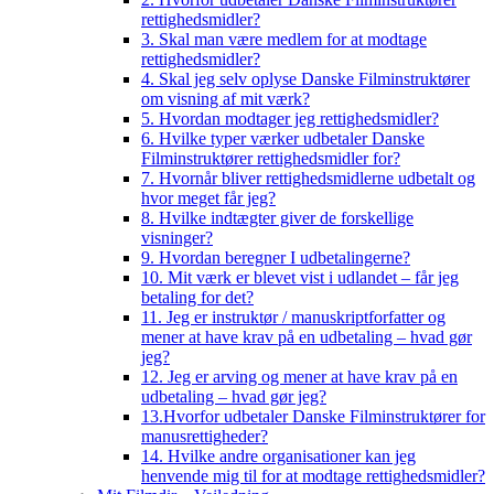
rettighedsmidler?
3. Skal man være medlem for at modtage
rettighedsmidler?
4. Skal jeg selv oplyse Danske Filminstruktører
om visning af mit værk?
5. Hvordan modtager jeg rettighedsmidler?
6. Hvilke typer værker udbetaler Danske
Filminstruktører rettighedsmidler for?
7. Hvornår bliver rettighedsmidlerne udbetalt og
hvor meget får jeg?
8. Hvilke indtægter giver de forskellige
visninger?
9. Hvordan beregner I udbetalingerne?
10. Mit værk er blevet vist i udlandet – får jeg
betaling for det?
11. Jeg er instruktør / manuskriptforfatter og
mener at have krav på en udbetaling – hvad gør
jeg?
12. Jeg er arving og mener at have krav på en
udbetaling – hvad gør jeg?
13.Hvorfor udbetaler Danske Filminstruktører for
manusrettigheder?
14. Hvilke andre organisationer kan jeg
henvende mig til for at modtage rettighedsmidler?