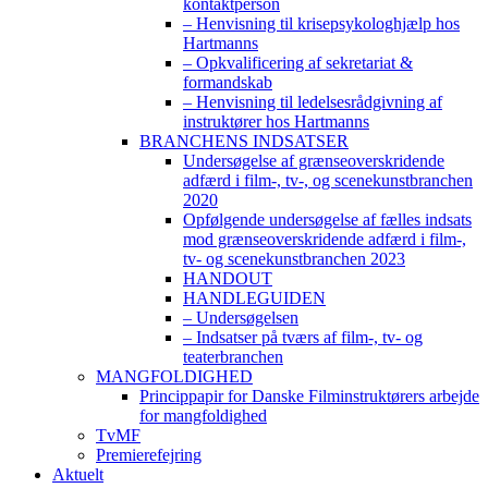
kontaktperson
– Henvisning til krisepsykologhjælp hos
Hartmanns
– Opkvalificering af sekretariat &
formandskab
– Henvisning til ledelsesrådgivning af
instruktører hos Hartmanns
BRANCHENS INDSATSER
Undersøgelse af grænseoverskridende
adfærd i film-, tv-, og scenekunstbranchen
2020
Opfølgende undersøgelse af fælles indsats
mod grænseoverskridende adfærd i film-,
tv- og scenekunstbranchen 2023
HANDOUT
HANDLEGUIDEN
– Undersøgelsen
– Indsatser på tværs af film-, tv- og
teaterbranchen
MANGFOLDIGHED
Princippapir for Danske Filminstruktørers arbejde
for mangfoldighed
TvMF
Premierefejring
Aktuelt