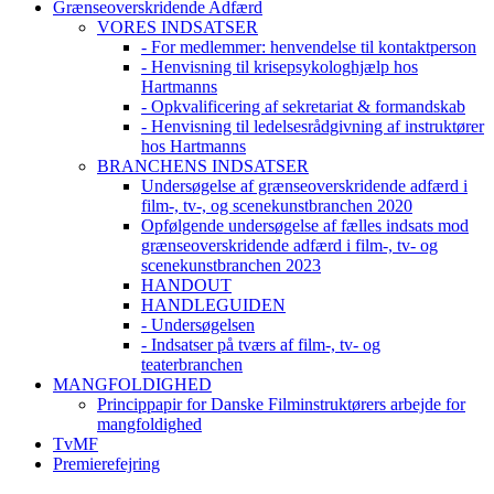
Grænseoverskridende Adfærd
VORES INDSATSER
- For medlemmer: henvendelse til kontaktperson
- Henvisning til krisepsykologhjælp hos
Hartmanns
- Opkvalificering af sekretariat & formandskab
- Henvisning til ledelsesrådgivning af instruktører
hos Hartmanns
BRANCHENS INDSATSER
Undersøgelse af grænseoverskridende adfærd i
film-, tv-, og scenekunstbranchen 2020
Opfølgende undersøgelse af fælles indsats mod
grænseoverskridende adfærd i film-, tv- og
scenekunstbranchen 2023
HANDOUT
HANDLEGUIDEN
- Undersøgelsen
- Indsatser på tværs af film-, tv- og
teaterbranchen
MANGFOLDIGHED
Princippapir for Danske Filminstruktørers arbejde for
mangfoldighed
TvMF
Premierefejring