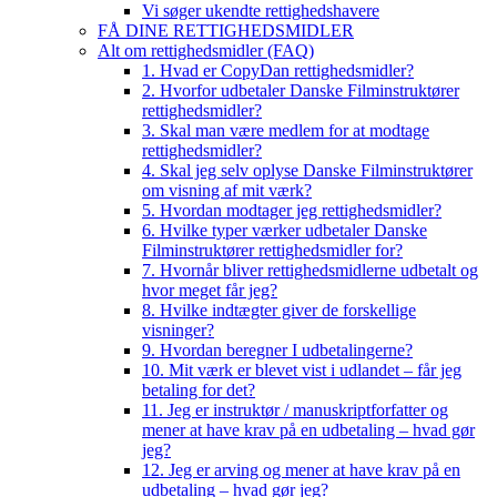
Vi søger ukendte rettighedshavere
FÅ DINE RETTIGHEDSMIDLER
Alt om rettighedsmidler (FAQ)
1. Hvad er CopyDan rettighedsmidler?
2. Hvorfor udbetaler Danske Filminstruktører
rettighedsmidler?
3. Skal man være medlem for at modtage
rettighedsmidler?
4. Skal jeg selv oplyse Danske Filminstruktører
om visning af mit værk?
5. Hvordan modtager jeg rettighedsmidler?
6. Hvilke typer værker udbetaler Danske
Filminstruktører rettighedsmidler for?
7. Hvornår bliver rettighedsmidlerne udbetalt og
hvor meget får jeg?
8. Hvilke indtægter giver de forskellige
visninger?
9. Hvordan beregner I udbetalingerne?
10. Mit værk er blevet vist i udlandet – får jeg
betaling for det?
11. Jeg er instruktør / manuskriptforfatter og
mener at have krav på en udbetaling – hvad gør
jeg?
12. Jeg er arving og mener at have krav på en
udbetaling – hvad gør jeg?