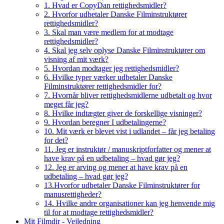
1. Hvad er CopyDan rettighedsmidler?
2. Hvorfor udbetaler Danske Filminstruktører
rettighedsmidler?
3. Skal man være medlem for at modtage
rettighedsmidler?
4. Skal jeg selv oplyse Danske Filminstruktører om
visning af mit værk?
5. Hvordan modtager jeg rettighedsmidler?
6. Hvilke typer værker udbetaler Danske
Filminstruktører rettighedsmidler for?
7. Hvornår bliver rettighedsmidlerne udbetalt og hvor
meget får jeg?
8. Hvilke indtægter giver de forskellige visninger?
9. Hvordan beregner I udbetalingerne?
10. Mit værk er blevet vist i udlandet – får jeg betaling
for det?
11. Jeg er instruktør / manuskriptforfatter og mener at
have krav på en udbetaling – hvad gør jeg?
12. Jeg er arving og mener at have krav på en
udbetaling – hvad gør jeg?
13.Hvorfor udbetaler Danske Filminstruktører for
manusrettigheder?
14. Hvilke andre organisationer kan jeg henvende mig
til for at modtage rettighedsmidler?
Mit Filmdir - Vejledning