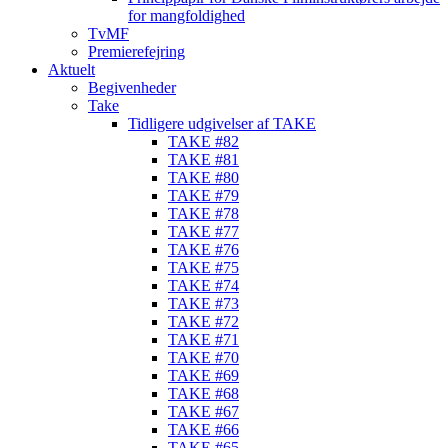
for mangfoldighed
TvMF
Premierefejring
Aktuelt
Begivenheder
Take
Tidligere udgivelser af TAKE
TAKE #82
TAKE #81
TAKE #80
TAKE #79
TAKE #78
TAKE #77
TAKE #76
TAKE #75
TAKE #74
TAKE #73
TAKE #72
TAKE #71
TAKE #70
TAKE #69
TAKE #68
TAKE #67
TAKE #66
TAKE #65