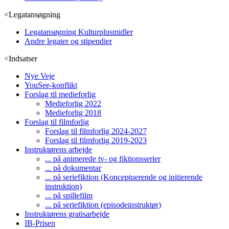
<
Legatansøgning
Legatansøgning Kulturplusmidler
Andre legater og stipendier
<
Indsatser
Nye Veje
YouSee-konflikt
Forslag til medieforlig
Medieforlig 2022
Medieforlig 2018
Forslag til filmforlig
Forslag til filmforlig 2024-2027
Forslag til filmforlig 2019-2023
Instruktørens arbejde
... på animerede tv- og fiktionsserier
... på dokumentar
... på seriefiktion (Konceptuerende og initierende
instruktion)
... på spillefilm
... på seriefiktion (episodeinstruktør)
Instruktørens gratisarbejde
IB-Prisen