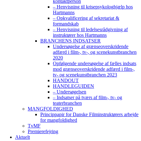
kontaktperson
– Henvisning til krisepsykologhjælp hos
Hartmanns
– Opkvalificering af sekretariat &
formandskab
– Henvisning til ledelsesrådgivning af
instruktører hos Hartmanns
BRANCHENS INDSATSER
Undersøgelse af grænseoverskridende
adfærd i film-, tv-, og scenekunstbranchen
2020
Opfølgende undersøgelse af fælles indsats
mod grænseoverskridende adfærd i film-,
tv- og scenekunstbranchen 2023
HANDOUT
HANDLEGUIDEN
– Undersøgelsen
– Indsatser på tværs af film-, tv- og
teaterbranchen
MANGFOLDIGHED
Princippapir for Danske Filminstruktørers arbejde
for mangfoldighed
TvMF
Premierefejring
Aktuelt