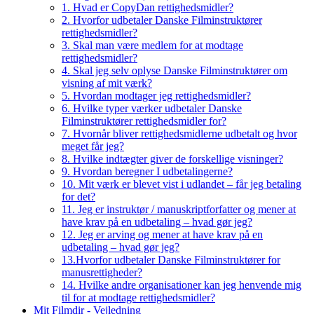
1. Hvad er CopyDan rettighedsmidler?
2. Hvorfor udbetaler Danske Filminstruktører
rettighedsmidler?
3. Skal man være medlem for at modtage
rettighedsmidler?
4. Skal jeg selv oplyse Danske Filminstruktører om
visning af mit værk?
5. Hvordan modtager jeg rettighedsmidler?
6. Hvilke typer værker udbetaler Danske
Filminstruktører rettighedsmidler for?
7. Hvornår bliver rettighedsmidlerne udbetalt og hvor
meget får jeg?
8. Hvilke indtægter giver de forskellige visninger?
9. Hvordan beregner I udbetalingerne?
10. Mit værk er blevet vist i udlandet – får jeg betaling
for det?
11. Jeg er instruktør / manuskriptforfatter og mener at
have krav på en udbetaling – hvad gør jeg?
12. Jeg er arving og mener at have krav på en
udbetaling – hvad gør jeg?
13.Hvorfor udbetaler Danske Filminstruktører for
manusrettigheder?
14. Hvilke andre organisationer kan jeg henvende mig
til for at modtage rettighedsmidler?
Mit Filmdir - Vejledning