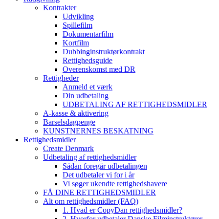
Kontrakter
Udvikling
Spillefilm
Dokumentarfilm
Kortfilm
Dubbinginstruktørkontrakt
Rettighedsguide
Overenskomst med DR
Rettigheder
Anmeld et værk
Din udbetaling
UDBETALING AF RETTIGHEDSMIDLER
A-kasse & aktivering
Barselsdagpenge
KUNSTNERNES BESKATNING
Rettighedsmidler
Create Denmark
Udbetaling af rettighedsmidler
Sådan foregår udbetalingen
Det udbetaler vi for i år
Vi søger ukendte rettighedshavere
FÅ DINE RETTIGHEDSMIDLER
Alt om rettighedsmidler (FAQ)
1. Hvad er CopyDan rettighedsmidler?
2. Hvorfor udbetaler Danske Filminstruktører