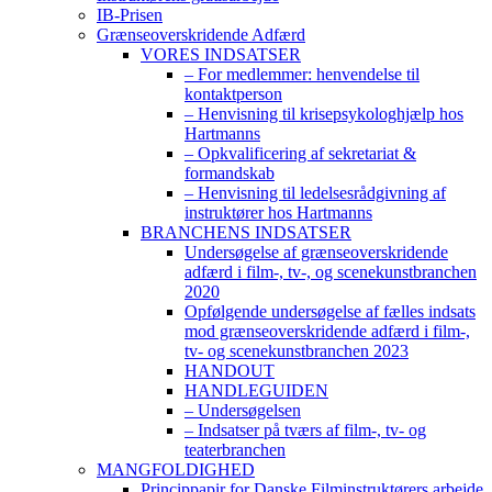
IB-Prisen
Grænseoverskridende Adfærd
VORES INDSATSER
– For medlemmer: henvendelse til
kontaktperson
– Henvisning til krisepsykologhjælp hos
Hartmanns
– Opkvalificering af sekretariat &
formandskab
– Henvisning til ledelsesrådgivning af
instruktører hos Hartmanns
BRANCHENS INDSATSER
Undersøgelse af grænseoverskridende
adfærd i film-, tv-, og scenekunstbranchen
2020
Opfølgende undersøgelse af fælles indsats
mod grænseoverskridende adfærd i film-,
tv- og scenekunstbranchen 2023
HANDOUT
HANDLEGUIDEN
– Undersøgelsen
– Indsatser på tværs af film-, tv- og
teaterbranchen
MANGFOLDIGHED
Princippapir for Danske Filminstruktørers arbejde