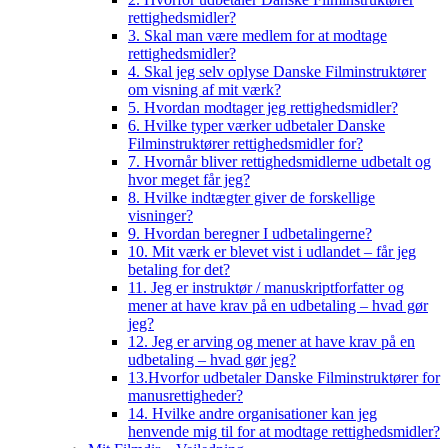
rettighedsmidler?
3. Skal man være medlem for at modtage
rettighedsmidler?
4. Skal jeg selv oplyse Danske Filminstruktører
om visning af mit værk?
5. Hvordan modtager jeg rettighedsmidler?
6. Hvilke typer værker udbetaler Danske
Filminstruktører rettighedsmidler for?
7. Hvornår bliver rettighedsmidlerne udbetalt og
hvor meget får jeg?
8. Hvilke indtægter giver de forskellige
visninger?
9. Hvordan beregner I udbetalingerne?
10. Mit værk er blevet vist i udlandet – får jeg
betaling for det?
11. Jeg er instruktør / manuskriptforfatter og
mener at have krav på en udbetaling – hvad gør
jeg?
12. Jeg er arving og mener at have krav på en
udbetaling – hvad gør jeg?
13.Hvorfor udbetaler Danske Filminstruktører for
manusrettigheder?
14. Hvilke andre organisationer kan jeg
henvende mig til for at modtage rettighedsmidler?