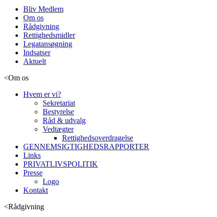
Bliv Medlem
Om os
Rådgivning
Rettighedsmidler
Legatansøgning
Indsatser
Aktuelt
<
Om os
Hvem er vi?
Sekretariat
Bestyrelse
Råd & udvalg
Vedtægter
Rettighedsoverdragelse
GENNEMSIGTIGHEDSRAPPORTER
Links
PRIVATLIVSPOLITIK
Presse
Logo
Kontakt
<
Rådgivning