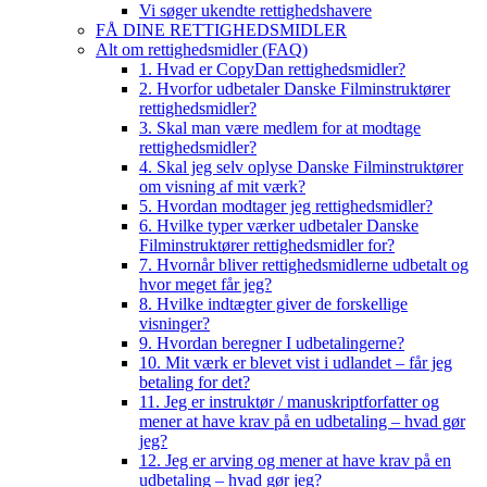
Vi søger ukendte rettighedshavere
FÅ DINE RETTIGHEDSMIDLER
Alt om rettighedsmidler (FAQ)
1. Hvad er CopyDan rettighedsmidler?
2. Hvorfor udbetaler Danske Filminstruktører
rettighedsmidler?
3. Skal man være medlem for at modtage
rettighedsmidler?
4. Skal jeg selv oplyse Danske Filminstruktører
om visning af mit værk?
5. Hvordan modtager jeg rettighedsmidler?
6. Hvilke typer værker udbetaler Danske
Filminstruktører rettighedsmidler for?
7. Hvornår bliver rettighedsmidlerne udbetalt og
hvor meget får jeg?
8. Hvilke indtægter giver de forskellige
visninger?
9. Hvordan beregner I udbetalingerne?
10. Mit værk er blevet vist i udlandet – får jeg
betaling for det?
11. Jeg er instruktør / manuskriptforfatter og
mener at have krav på en udbetaling – hvad gør
jeg?
12. Jeg er arving og mener at have krav på en
udbetaling – hvad gør jeg?