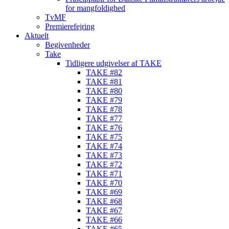
for mangfoldighed
TvMF
Premierefejring
Aktuelt
Begivenheder
Take
Tidligere udgivelser af TAKE
TAKE #82
TAKE #81
TAKE #80
TAKE #79
TAKE #78
TAKE #77
TAKE #76
TAKE #75
TAKE #74
TAKE #73
TAKE #72
TAKE #71
TAKE #70
TAKE #69
TAKE #68
TAKE #67
TAKE #66
TAKE #65