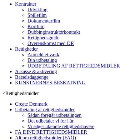
Kontrakter
Udvikling
Spillefilm
Dokumentarfilm
Kortfilm
Dubbinginstruktørkontrakt
Rettighedsguide
Overenskomst med DR
Rettigheder
Anmeld et værk
Din udbetaling
UDBETALING AF RETTIGHEDSMIDLER
A-kasse & aktivering
Barselsdagpenge
KUNSTNERNES BESKATNING
<
Rettighedsmidler
Create Denmark
Udbetaling af rettighedsmidler
Sådan foregår udbetalingen
Det udbetaler vi for i år
Vi søger ukendte rettighedshavere
FÅ DINE RETTIGHEDSMIDLER
Alt om rettighedsmidler (FAQ)