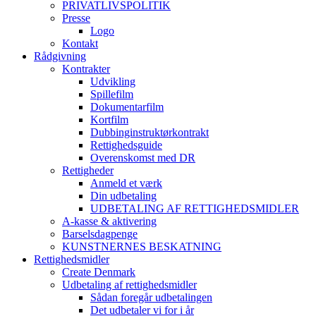
PRIVATLIVSPOLITIK
Presse
Logo
Kontakt
Rådgivning
Kontrakter
Udvikling
Spillefilm
Dokumentarfilm
Kortfilm
Dubbinginstruktørkontrakt
Rettighedsguide
Overenskomst med DR
Rettigheder
Anmeld et værk
Din udbetaling
UDBETALING AF RETTIGHEDSMIDLER
A-kasse & aktivering
Barselsdagpenge
KUNSTNERNES BESKATNING
Rettighedsmidler
Create Denmark
Udbetaling af rettighedsmidler
Sådan foregår udbetalingen
Det udbetaler vi for i år