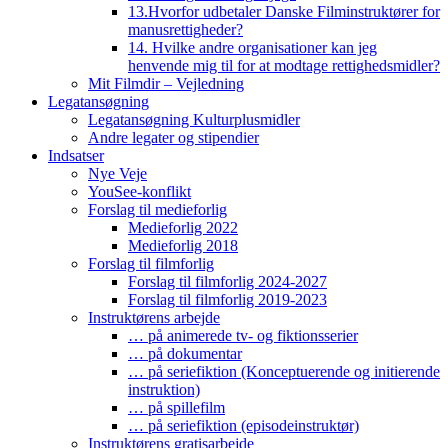
13.Hvorfor udbetaler Danske Filminstruktører for
manusrettigheder?
14. Hvilke andre organisationer kan jeg
henvende mig til for at modtage rettighedsmidler?
Mit Filmdir – Vejledning
Legatansøgning
Legatansøgning Kulturplusmidler
Andre legater og stipendier
Indsatser
Nye Veje
YouSee-konflikt
Forslag til medieforlig
Medieforlig 2022
Medieforlig 2018
Forslag til filmforlig
Forslag til filmforlig 2024-2027
Forslag til filmforlig 2019-2023
Instruktørens arbejde
… på animerede tv- og fiktionsserier
… på dokumentar
… på seriefiktion (Konceptuerende og initierende
instruktion)
… på spillefilm
… på seriefiktion (episodeinstruktør)
Instruktørens gratisarbejde