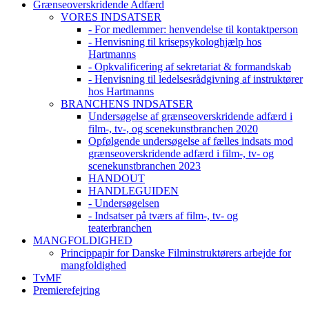
Grænseoverskridende Adfærd
VORES INDSATSER
- For medlemmer: henvendelse til kontaktperson
- Henvisning til krisepsykologhjælp hos
Hartmanns
- Opkvalificering af sekretariat & formandskab
- Henvisning til ledelsesrådgivning af instruktører
hos Hartmanns
BRANCHENS INDSATSER
Undersøgelse af grænseoverskridende adfærd i
film-, tv-, og scenekunstbranchen 2020
Opfølgende undersøgelse af fælles indsats mod
grænseoverskridende adfærd i film-, tv- og
scenekunstbranchen 2023
HANDOUT
HANDLEGUIDEN
- Undersøgelsen
- Indsatser på tværs af film-, tv- og
teaterbranchen
MANGFOLDIGHED
Princippapir for Danske Filminstruktørers arbejde for
mangfoldighed
TvMF
Premierefejring