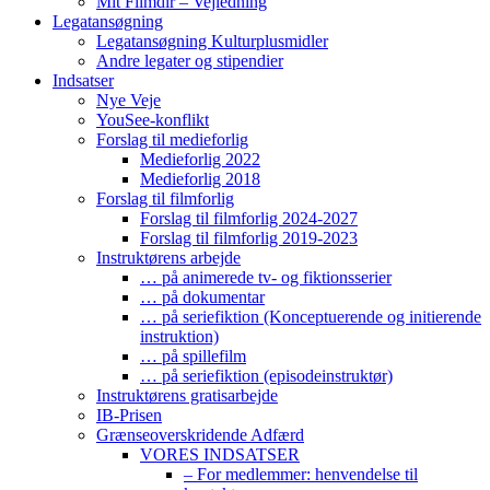
Mit Filmdir – Vejledning
Legatansøgning
Legatansøgning Kulturplusmidler
Andre legater og stipendier
Indsatser
Nye Veje
YouSee-konflikt
Forslag til medieforlig
Medieforlig 2022
Medieforlig 2018
Forslag til filmforlig
Forslag til filmforlig 2024-2027
Forslag til filmforlig 2019-2023
Instruktørens arbejde
… på animerede tv- og fiktionsserier
… på dokumentar
… på seriefiktion (Konceptuerende og initierende
instruktion)
… på spillefilm
… på seriefiktion (episodeinstruktør)
Instruktørens gratisarbejde
IB-Prisen
Grænseoverskridende Adfærd
VORES INDSATSER
– For medlemmer: henvendelse til