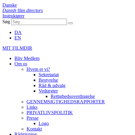
Danske
Danish
film
directors
Instruktører
Søg
DA
EN
MIT FILMDIR
Bliv Medlem
Om os
Hvem er vi?
Sekretariat
Bestyrelse
Råd & udvalg
Vedtægter
Rettighedsoverdragelse
GENNEMSIGTIGHEDSRAPPORTER
Links
PRIVATLIVSPOLITIK
Presse
Logo
Kontakt
Rådgivning