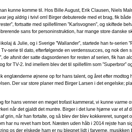
or han kunne komme til. Hos Bille August, Erik Clausen, Niels Malm
var jeg aldrig i tvivl om! Birger debuterede med et brag, fik både 
ter”, fortsatte med spillefilmen ”Karlsvognen”, og skiftede behæn
brerende sans for personinstruktion, har mange store danske sku
 Nikolaj & Julie, og i Sverige ”Wallander”, startede han tv-serie
Tv-serie til dato, efterfølgende en verdenssucces, og nok den s
en”, de afsnit der satte dagsordenen for resten af serien, fik ha
e og for TV-2. Ind imellem blev det til spillefilm som ”Superbror”
k englænderne øjnene op for hans talent, og året efter modtog
lsen. Der var store planer med Birger Larsen i det engelske; plan
 og for hans venner en meget trofast kammerat, vi kunne varme os
værkeri når det gjaldt det muntre. Birger i det lune hjørne var et 
 af grin, når han fortalte, og så blev der blev kokkereret, sunget
 har nu revet ham bort. Næsten uden håb i 2014 rejste han sig ef
ring os der elskede ham er nu blegnet lidt i farverne, musikken