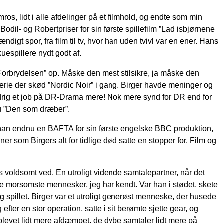
ros, lidt i alle afdelinger på et filmhold, og endte som min
Bodil- og Robertpriser for sin første spillefilm ”Lad isbjørnene
digt spor, fra film til tv, hvor han uden tvivl var en ener. Hans
espillere nydt godt af.
n ”Forbrydelsen” op. Måske den mest stilsikre, ja måske den
erie der skød ”Nordic Noir” i gang. Birger havde meninger og
n aldrig et job på DR-Drama mere! Nok mere synd for DR end for
 og ”Den som dræber”.
 han endnu en BAFTA for sin første engelske BBC produktion,
er som Birgers alt for tidlige død satte en stopper for. Film og
 voldsomt ved. En utroligt vidende samtalepartner, når det
af de morsomste mennesker, jeg har kendt. Var han i stødet, skete
 og spillet. Birger var et utroligt generøst menneske, der husede
ter en stor operation, satte i sit berømte sjette gear, og
 blevet lidt mere afdæmpet, de dybe samtaler lidt mere på