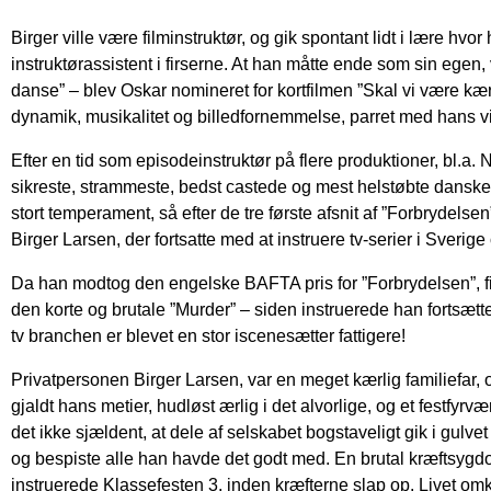
Birger ville være filminstruktør, og gik spontant lidt i lære hv
instruktørassistent i firserne. At han måtte ende som sin egen, 
danse” – blev Oskar nomineret for kortfilmen ”Skal vi være kæres
dynamik, musikalitet og billedfornemmelse, parret med hans vi
Efter en tid som episodeinstruktør på flere produktioner, bl.a.
sikreste, strammeste, bedst castede og mest helstøbte danske 
stort temperament, så efter de tre første afsnit af ”Forbrydels
Birger Larsen, der fortsatte med at instruere tv-serier i Sverig
Da han modtog den engelske BAFTA pris for ”Forbrydelsen”, fi
den korte og brutale ”Murder” – siden instruerede han fortsætte
tv branchen er blevet en stor iscenesætter fattigere!
Privatpersonen Birger Larsen, var en meget kærlig familiefar,
gjaldt hans metier, hudløst ærlig i det alvorlige, og et festfyr
det ikke sjældent, at dele af selskabet bogstaveligt gik i gulvet
og bespiste alle han havde det godt med. En brutal kræftsygdom
instruerede Klassefesten 3, inden kræfterne slap op. Livet omk