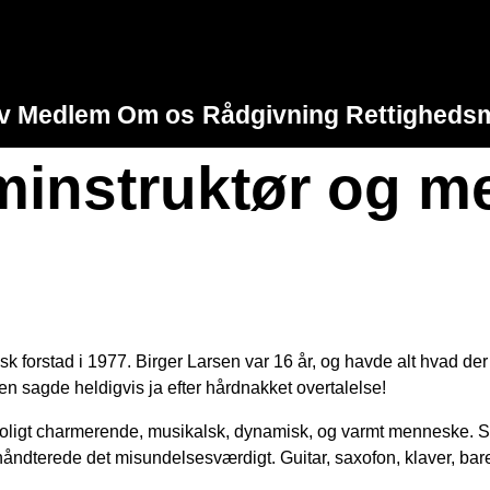
iv Medlem
Om os
Rådgivning
Rettighedsm
lminstruktør og m
forstad i 1977. Birger Larsen var 16 år, og havde alt hvad der skul
men sagde heldigvis ja efter hårdnakket overtalelse!
utroligt charmerende, musikalsk, dynamisk, og varmt menneske. S
håndterede det misundelsesværdigt. Guitar, saxofon, klaver, bar