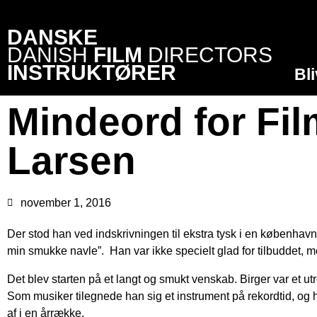
DANSKE
DANISH
FILM
DIRECTORS
INSTRUKTØRER
Bl
Mindeord for Fi
Larsen
november 1, 2016
Der stod han ved indskrivningen til ekstra tysk i en københavnsk 
min smukke navle”. Han var ikke specielt glad for tilbuddet, 
Det blev starten på et langt og smukt venskab. Birger var et 
Som musiker tilegnede han sig et instrument på rekordtid, og 
af i en årrække.