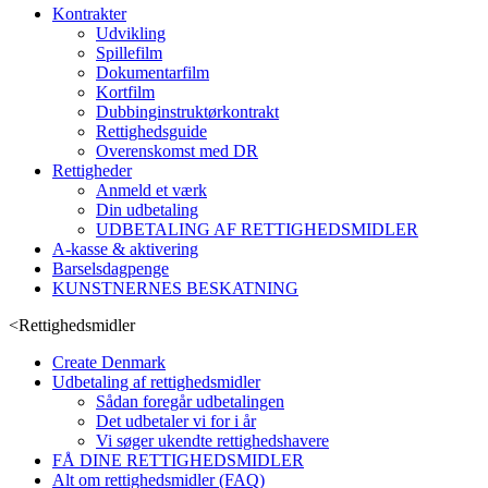
Kontrakter
Udvikling
Spillefilm
Dokumentarfilm
Kortfilm
Dubbinginstruktørkontrakt
Rettighedsguide
Overenskomst med DR
Rettigheder
Anmeld et værk
Din udbetaling
UDBETALING AF RETTIGHEDSMIDLER
A-kasse & aktivering
Barselsdagpenge
KUNSTNERNES BESKATNING
<
Rettighedsmidler
Create Denmark
Udbetaling af rettighedsmidler
Sådan foregår udbetalingen
Det udbetaler vi for i år
Vi søger ukendte rettighedshavere
FÅ DINE RETTIGHEDSMIDLER
Alt om rettighedsmidler (FAQ)