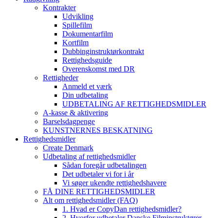
Kontrakter
Udvikling
Spillefilm
Dokumentarfilm
Kortfilm
Dubbinginstruktørkontrakt
Rettighedsguide
Overenskomst med DR
Rettigheder
Anmeld et værk
Din udbetaling
UDBETALING AF RETTIGHEDSMIDLER
A-kasse & aktivering
Barselsdagpenge
KUNSTNERNES BESKATNING
Rettighedsmidler
Create Denmark
Udbetaling af rettighedsmidler
Sådan foregår udbetalingen
Det udbetaler vi for i år
Vi søger ukendte rettighedshavere
FÅ DINE RETTIGHEDSMIDLER
Alt om rettighedsmidler (FAQ)
1. Hvad er CopyDan rettighedsmidler?
2. Hvorfor udbetaler Danske Filminstruktører