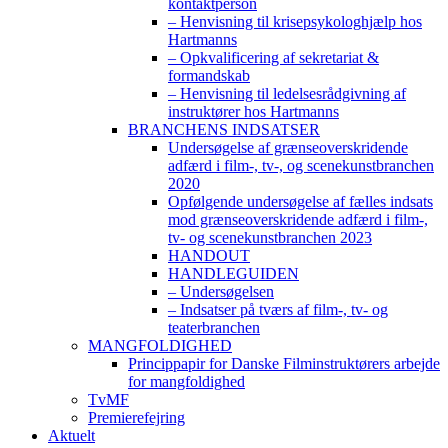
kontaktperson
– Henvisning til krisepsykologhjælp hos
Hartmanns
– Opkvalificering af sekretariat &
formandskab
– Henvisning til ledelsesrådgivning af
instruktører hos Hartmanns
BRANCHENS INDSATSER
Undersøgelse af grænseoverskridende
adfærd i film-, tv-, og scenekunstbranchen
2020
Opfølgende undersøgelse af fælles indsats
mod grænseoverskridende adfærd i film-,
tv- og scenekunstbranchen 2023
HANDOUT
HANDLEGUIDEN
– Undersøgelsen
– Indsatser på tværs af film-, tv- og
teaterbranchen
MANGFOLDIGHED
Princippapir for Danske Filminstruktørers arbejde
for mangfoldighed
TvMF
Premierefejring
Aktuelt