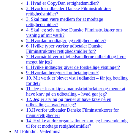
1. Hvad er CopyDan rettighedsmidler?
2. Hvorfor udbetaler Danske Filminstruktører
rettighedsmidler?
3. Skal man være medlem for at modtage
rettighedsmidler?
4. Skal jeg selv oplyse Danske Filminstruktører om
visning af mit værk?
5. Hvordan modtager jeg rettighedsmidler?
6. Hvilke typer værker udbetaler Danske
Filminstruktører rettighedsmidler for?
7. Hvornår bliver rettighedsmidlerne udbetalt og hvor
meget får jeg?
8. Hvilke indtægter giver de forskellige visninger?
9. Hvordan beregner I udbetalingerne?
10. Mit værk er blevet vist i udlandet – får jeg betaling
for det?
11. Jeg er instruktør / manuskriptforfatter og mener at
have krav på en udbetaling – hvad gør jeg?
12. Jeg er arving og mener at have krav på en
udbetaling – hvad gør jeg?
13.Hvorfor udbetaler Danske Filminstruktører for
manusrettigheder?
14. Hvilke andre organisationer kan jeg henvende mig
til for at modtage rettighedsmidler?
Mit Filmdir - Vejledning