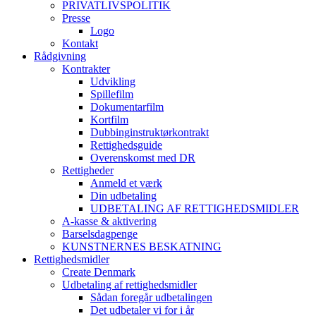
PRIVATLIVSPOLITIK
Presse
Logo
Kontakt
Rådgivning
Kontrakter
Udvikling
Spillefilm
Dokumentarfilm
Kortfilm
Dubbinginstruktørkontrakt
Rettighedsguide
Overenskomst med DR
Rettigheder
Anmeld et værk
Din udbetaling
UDBETALING AF RETTIGHEDSMIDLER
A-kasse & aktivering
Barselsdagpenge
KUNSTNERNES BESKATNING
Rettighedsmidler
Create Denmark
Udbetaling af rettighedsmidler
Sådan foregår udbetalingen
Det udbetaler vi for i år