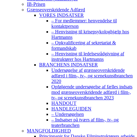
IB-Prisen
Grænseoverskridende Adfærd
VORES INDSATSER
– For medlemmer: henvendelse til
kontaktperson
– Henvisning til krisepsykologhjælp hos
Hartmanns
– Opkvalificering af sekretariat &
formandskab
– Henvisning til ledelsesrådgivning af
instruktører hos Hartmanns
BRANCHENS INDSATSER
Undersøgelse af grænseoverskridende
adfærd i film-, tv-, og scenekunstbranchen
2020
Opfølgende undersøgelse af fælles indsats
mod grænseoverskridende adfærd i film-,
tv- og scenekunstbranchen 2023
HANDOUT
HANDLEGUIDEN
– Undersøgelsen
– Indsatser på tværs af film-, tv- og
teaterbranchen
MANGFOLDIGHED
Princippapir for Danske Filminstruktørers arbejde