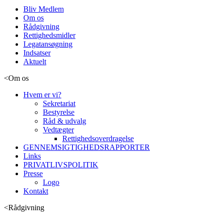
Bliv Medlem
Om os
Rådgivning
Rettighedsmidler
Legatansøgning
Indsatser
Aktuelt
<
Om os
Hvem er vi?
Sekretariat
Bestyrelse
Råd & udvalg
Vedtægter
Rettighedsoverdragelse
GENNEMSIGTIGHEDSRAPPORTER
Links
PRIVATLIVSPOLITIK
Presse
Logo
Kontakt
<
Rådgivning