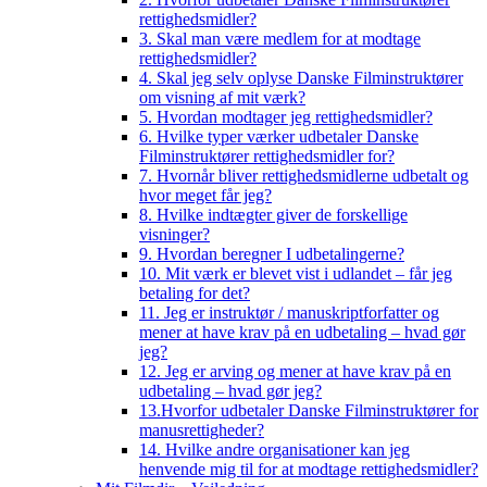
rettighedsmidler?
3. Skal man være medlem for at modtage
rettighedsmidler?
4. Skal jeg selv oplyse Danske Filminstruktører
om visning af mit værk?
5. Hvordan modtager jeg rettighedsmidler?
6. Hvilke typer værker udbetaler Danske
Filminstruktører rettighedsmidler for?
7. Hvornår bliver rettighedsmidlerne udbetalt og
hvor meget får jeg?
8. Hvilke indtægter giver de forskellige
visninger?
9. Hvordan beregner I udbetalingerne?
10. Mit værk er blevet vist i udlandet – får jeg
betaling for det?
11. Jeg er instruktør / manuskriptforfatter og
mener at have krav på en udbetaling – hvad gør
jeg?
12. Jeg er arving og mener at have krav på en
udbetaling – hvad gør jeg?
13.Hvorfor udbetaler Danske Filminstruktører for
manusrettigheder?
14. Hvilke andre organisationer kan jeg
henvende mig til for at modtage rettighedsmidler?