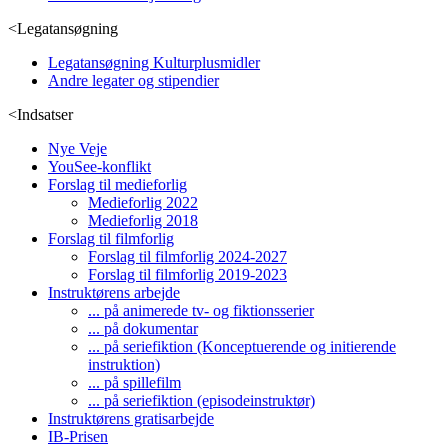
<
Legatansøgning
Legatansøgning Kulturplusmidler
Andre legater og stipendier
<
Indsatser
Nye Veje
YouSee-konflikt
Forslag til medieforlig
Medieforlig 2022
Medieforlig 2018
Forslag til filmforlig
Forslag til filmforlig 2024-2027
Forslag til filmforlig 2019-2023
Instruktørens arbejde
... på animerede tv- og fiktionsserier
... på dokumentar
... på seriefiktion (Konceptuerende og initierende
instruktion)
... på spillefilm
... på seriefiktion (episodeinstruktør)
Instruktørens gratisarbejde
IB-Prisen