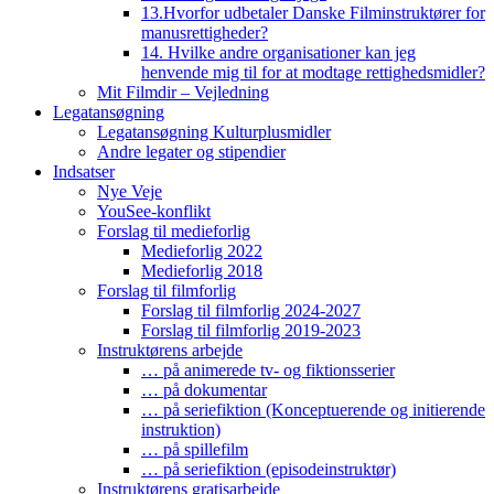
13.Hvorfor udbetaler Danske Filminstruktører for
manusrettigheder?
14. Hvilke andre organisationer kan jeg
henvende mig til for at modtage rettighedsmidler?
Mit Filmdir – Vejledning
Legatansøgning
Legatansøgning Kulturplusmidler
Andre legater og stipendier
Indsatser
Nye Veje
YouSee-konflikt
Forslag til medieforlig
Medieforlig 2022
Medieforlig 2018
Forslag til filmforlig
Forslag til filmforlig 2024-2027
Forslag til filmforlig 2019-2023
Instruktørens arbejde
… på animerede tv- og fiktionsserier
… på dokumentar
… på seriefiktion (Konceptuerende og initierende
instruktion)
… på spillefilm
… på seriefiktion (episodeinstruktør)
Instruktørens gratisarbejde