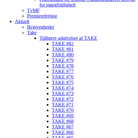
for mangfoldighed
TvMF
Premierefejring
Aktuelt
Begivenheder
Take
Tidligere udgivelser af TAKE
TAKE #82
TAKE #81
TAKE #80
TAKE #79
TAKE #78
TAKE #77
TAKE #76
TAKE #75
TAKE #74
TAKE #73
TAKE #72
TAKE #71
TAKE #70
TAKE #69
TAKE #68
TAKE #67
TAKE #66
TAKE #65