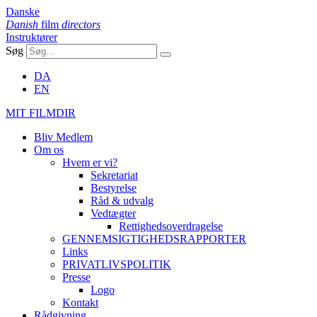
Danske
Danish
film
directors
Instruktører
Søg
DA
EN
MIT FILMDIR
Bliv Medlem
Om os
Hvem er vi?
Sekretariat
Bestyrelse
Råd & udvalg
Vedtægter
Rettighedsoverdragelse
GENNEMSIGTIGHEDSRAPPORTER
Links
PRIVATLIVSPOLITIK
Presse
Logo
Kontakt
Rådgivning