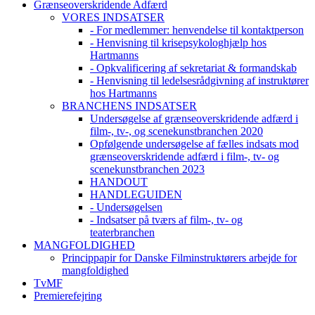
Grænseoverskridende Adfærd
VORES INDSATSER
- For medlemmer: henvendelse til kontaktperson
- Henvisning til krisepsykologhjælp hos
Hartmanns
- Opkvalificering af sekretariat & formandskab
- Henvisning til ledelsesrådgivning af instruktører
hos Hartmanns
BRANCHENS INDSATSER
Undersøgelse af grænseoverskridende adfærd i
film-, tv-, og scenekunstbranchen 2020
Opfølgende undersøgelse af fælles indsats mod
grænseoverskridende adfærd i film-, tv- og
scenekunstbranchen 2023
HANDOUT
HANDLEGUIDEN
- Undersøgelsen
- Indsatser på tværs af film-, tv- og
teaterbranchen
MANGFOLDIGHED
Princippapir for Danske Filminstruktørers arbejde for
mangfoldighed
TvMF
Premierefejring