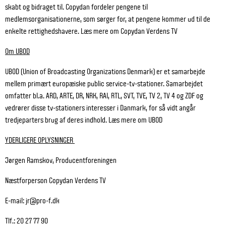
skabt og bidraget til. Copydan fordeler pengene til
medlemsorganisationerne, som sørger for, at pengene kommer ud til de
enkelte rettighedshavere. Læs mere om Copydan Verdens TV
Om UBOD
UBOD (Union of Broadcasting Organizations Denmark) er et samarbejde
mellem primært europæiske public service-tv-stationer. Samarbejdet
omfatter bl.a. ARD, ARTE, DR, NRK, RAI, RTL, SVT, TVE, TV 2, TV 4 og ZDF og
vedrører disse tv-stationers interesser i Danmark, for så vidt angår
tredjeparters brug af deres indhold. Læs mere om UBOD
YDERLIGERE OPLYSNINGER
Jørgen Ramskov, Producentforeningen
Næstforperson Copydan Verdens TV
E-mail: jr@pro-f.dk
Tlf.: 20 27 77 90