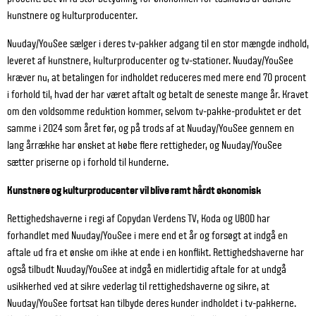
kunstnere og kulturproducenter.
Nuuday/YouSee sælger i deres tv-pakker adgang til en stor mængde indhold,
leveret af kunstnere, kulturproducenter og tv-stationer. Nuuday/YouSee
kræver nu, at betalingen for indholdet reduceres med mere end 70 procent
i forhold til, hvad der har været aftalt og betalt de seneste mange år. Kravet
om den voldsomme reduktion kommer, selvom tv-pakke-produktet er det
samme i 2024 som året før, og på trods af at Nuuday/YouSee gennem en
lang årrække har ønsket at købe flere rettigheder, og Nuuday/YouSee
sætter priserne op i forhold til kunderne.
Kunstnere og kulturproducenter vil blive ramt hårdt økonomisk
Rettighedshaverne i regi af Copydan Verdens TV, Koda og UBOD har
forhandlet med Nuuday/YouSee i mere end et år og forsøgt at indgå en
aftale ud fra et ønske om ikke at ende i en konflikt. Rettighedshaverne har
også tilbudt Nuuday/YouSee at indgå en midlertidig aftale for at undgå
usikkerhed ved at sikre vederlag til rettighedshaverne og sikre, at
Nuuday/YouSee fortsat kan tilbyde deres kunder indholdet i tv-pakkerne.