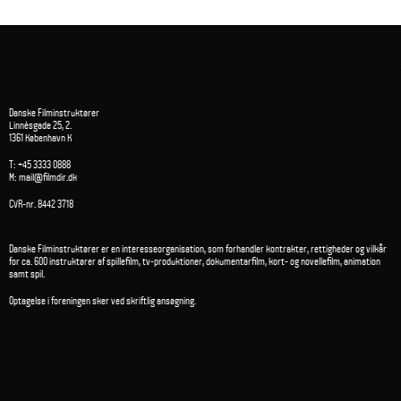
Danske Filminstruktører
Linnésgade 25, 2.
1361 København K
T: +45 3333 0888
M: mail@filmdir.dk
CVR-nr. 8442 3718
Danske Filminstruktører er en interesseorganisation, som forhandler kontrakter, rettigheder og vilkår
for ca. 600 instruktører af spillefilm, tv-produktioner, dokumentarfilm, kort- og novellefilm, animation
samt spil.
Optagelse i foreningen sker ved skriftlig ansøgning.