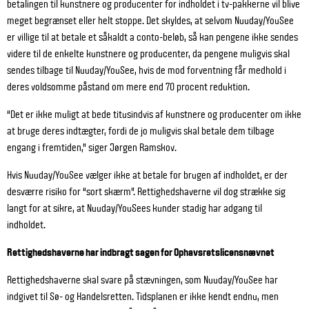
betalingen til kunstnere og producenter for indholdet i tv-pakkerne vil blive
meget begrænset eller helt stoppe. Det skyldes, at selvom Nuuday/YouSee
er villige til at betale et såkaldt a conto-beløb, så kan pengene ikke sendes
videre til de enkelte kunstnere og producenter, da pengene muligvis skal
sendes tilbage til Nuuday/YouSee, hvis de mod forventning får medhold i
deres voldsomme påstand om mere end 70 procent reduktion.
“Det er ikke muligt at bede titusindvis af kunstnere og producenter om ikke
at bruge deres indtægter, fordi de jo muligvis skal betale dem tilbage
engang i fremtiden,” siger Jørgen Ramskov.
Hvis Nuuday/YouSee vælger ikke at betale for brugen af indholdet, er der
desværre risiko for “sort skærm”. Rettighedshaverne vil dog strække sig
langt for at sikre, at Nuuday/YouSees kunder stadig har adgang til
indholdet.
Rettighedshaverne har indbragt sagen for Ophavsretslicensnævnet
Rettighedshaverne skal svare på stævningen, som Nuuday/YouSee har
indgivet til Sø- og Handelsretten. Tidsplanen er ikke kendt endnu, men