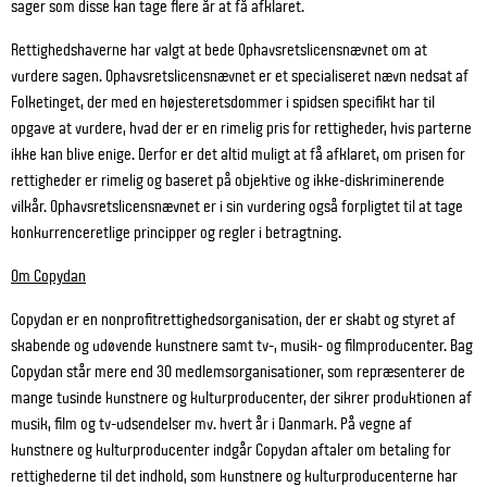
sager som disse kan tage flere år at få afklaret.
Rettighedshaverne har valgt at bede Ophavsretslicensnævnet om at
vurdere sagen. Ophavsretslicensnævnet er et specialiseret nævn nedsat af
Folketinget, der med en højesteretsdommer i spidsen specifikt har til
opgave at vurdere, hvad der er en rimelig pris for rettigheder, hvis parterne
ikke kan blive enige. Derfor er det altid muligt at få afklaret, om prisen for
rettigheder er rimelig og baseret på objektive og ikke-diskriminerende
vilkår. Ophavsretslicensnævnet er i sin vurdering også forpligtet til at tage
konkurrenceretlige principper og regler i betragtning.
Om Copydan
Copydan er en nonprofitrettighedsorganisation, der er skabt og styret af
skabende og udøvende kunstnere samt tv-, musik- og filmproducenter. Bag
Copydan står mere end 30 medlemsorganisationer, som repræsenterer de
mange tusinde kunstnere og kulturproducenter, der sikrer produktionen af
musik, film og tv-udsendelser mv. hvert år i Danmark. På vegne af
kunstnere og kulturproducenter indgår Copydan aftaler om betaling for
rettighederne til det indhold, som kunstnere og kulturproducenterne har