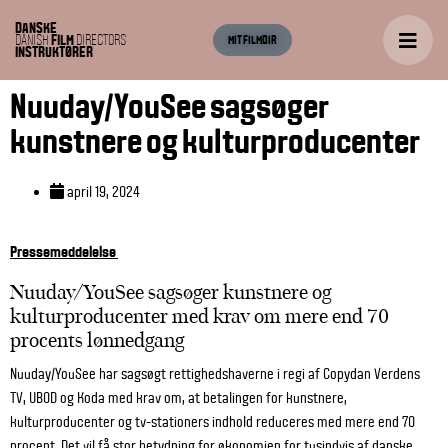
DANSKE
DANISH
FILM
DIRECTORS
MIT FILMDIR
INSTRUKTØRER
Nuuday/YouSee sagsøger
kunstnere og kulturproducenter
april 19, 2024
Pressemeddelelse
Nuuday/YouSee sagsøger kunstnere og
kulturproducenter med krav om mere end 70
procents lønnedgang
Nuuday/YouSee har sagsøgt rettighedshaverne i regi af Copydan Verdens
TV, UBOD og Koda med krav om, at betalingen for kunstnere,
kulturproducenter og tv-stationers indhold reduceres med mere end 70
procent. Det vil få stor betydning for økonomien for tusindvis af danske