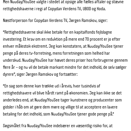
Men Nuuday/YouSee valgte i stedet at opsige alle fælles aftaler og stævne
rettighedshaverne i regi af Copydan Verdens TV, UBOD og Koda.
Næstforperson for Copydan Verdens TV, Jørgen Ramskov, siger:
“Rettighedshaverne skal ikke betale for en kapitalfonds fejlslagne
investering. Et krav om en reduktion på mere end 70 procent er jo efter
enhver målestok ekstremt. Jeg kan konstatere, at Nuuday/YouSee tjener
penge på deres tv-forretning, mens forretningen som helhed har
underskud. Nuuday/YouSee har hævet deres priser hos forbrugerne gennem
flere år – og nu vil de betale markant mindre for det indhold, de selv sælger
dyrere”, siger Jørgen Ramskov og fortsætter:
“En sag som denne kan trække ud i årevis, hvor tusindvis af
rettighedshavere vil blive hårdt ramt på økonomien. Jeg kan ikke se det
anderledes end, at Nuuday/YouSee tager kunstnere og producenter som
gidsler i håb om at gøre dem møre og villige til at acceptere en lavere
betaling for det indhold, som Nuuday/YouSee tjener gode penge på.”
Søgsmålet fra Nuuday/YouSee indebærer en væsentlig risiko for, at