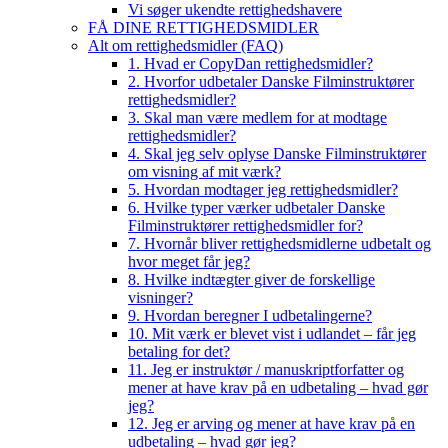
Vi søger ukendte rettighedshavere
FÅ DINE RETTIGHEDSMIDLER
Alt om rettighedsmidler (FAQ)
1. Hvad er CopyDan rettighedsmidler?
2. Hvorfor udbetaler Danske Filminstruktører
rettighedsmidler?
3. Skal man være medlem for at modtage
rettighedsmidler?
4. Skal jeg selv oplyse Danske Filminstruktører
om visning af mit værk?
5. Hvordan modtager jeg rettighedsmidler?
6. Hvilke typer værker udbetaler Danske
Filminstruktører rettighedsmidler for?
7. Hvornår bliver rettighedsmidlerne udbetalt og
hvor meget får jeg?
8. Hvilke indtægter giver de forskellige
visninger?
9. Hvordan beregner I udbetalingerne?
10. Mit værk er blevet vist i udlandet – får jeg
betaling for det?
11. Jeg er instruktør / manuskriptforfatter og
mener at have krav på en udbetaling – hvad gør
jeg?
12. Jeg er arving og mener at have krav på en
udbetaling – hvad gør jeg?