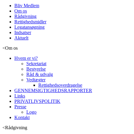
Bliv Medlem
Om os
Rådgivning
Rettighedsmidler
Legatansøgning
Indsatser
Aktuelt
<
Om os
Hvem er vi?
Sekretariat
Bestyrelse
Råd & udvalg
Vedtægter
Rettighedsoverdragelse
GENNEMSIGTIGHEDSRAPPORTER
Links
PRIVATLIVSPOLITIK
Presse
Logo
Kontakt
<
Rådgivning