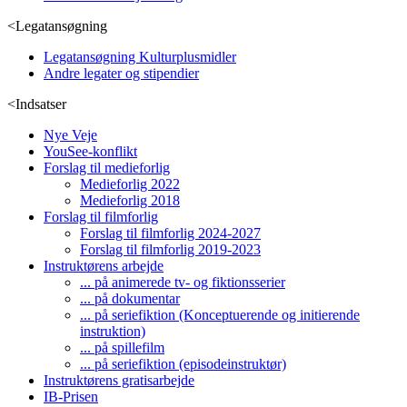
<
Legatansøgning
Legatansøgning Kulturplusmidler
Andre legater og stipendier
<
Indsatser
Nye Veje
YouSee-konflikt
Forslag til medieforlig
Medieforlig 2022
Medieforlig 2018
Forslag til filmforlig
Forslag til filmforlig 2024-2027
Forslag til filmforlig 2019-2023
Instruktørens arbejde
... på animerede tv- og fiktionsserier
... på dokumentar
... på seriefiktion (Konceptuerende og initierende
instruktion)
... på spillefilm
... på seriefiktion (episodeinstruktør)
Instruktørens gratisarbejde
IB-Prisen