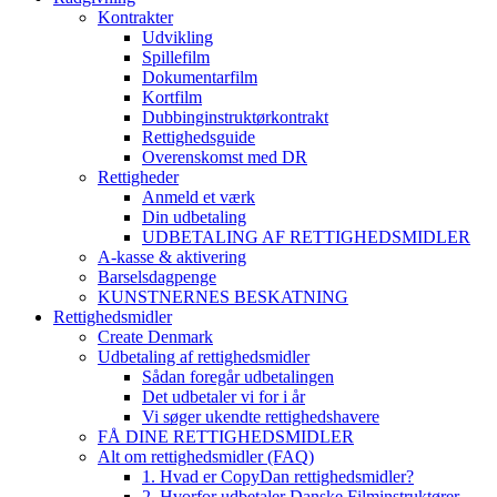
Kontrakter
Udvikling
Spillefilm
Dokumentarfilm
Kortfilm
Dubbinginstruktørkontrakt
Rettighedsguide
Overenskomst med DR
Rettigheder
Anmeld et værk
Din udbetaling
UDBETALING AF RETTIGHEDSMIDLER
A-kasse & aktivering
Barselsdagpenge
KUNSTNERNES BESKATNING
Rettighedsmidler
Create Denmark
Udbetaling af rettighedsmidler
Sådan foregår udbetalingen
Det udbetaler vi for i år
Vi søger ukendte rettighedshavere
FÅ DINE RETTIGHEDSMIDLER
Alt om rettighedsmidler (FAQ)
1. Hvad er CopyDan rettighedsmidler?
2. Hvorfor udbetaler Danske Filminstruktører