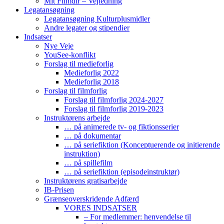
Mit Filmdir – Vejledning
Legatansøgning
Legatansøgning Kulturplusmidler
Andre legater og stipendier
Indsatser
Nye Veje
YouSee-konflikt
Forslag til medieforlig
Medieforlig 2022
Medieforlig 2018
Forslag til filmforlig
Forslag til filmforlig 2024-2027
Forslag til filmforlig 2019-2023
Instruktørens arbejde
… på animerede tv- og fiktionsserier
… på dokumentar
… på seriefiktion (Konceptuerende og initierende
instruktion)
… på spillefilm
… på seriefiktion (episodeinstruktør)
Instruktørens gratisarbejde
IB-Prisen
Grænseoverskridende Adfærd
VORES INDSATSER
– For medlemmer: henvendelse til