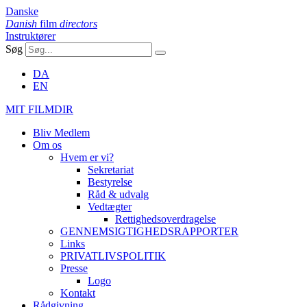
Danske
Danish
film
directors
Instruktører
Søg
DA
EN
MIT FILMDIR
Bliv Medlem
Om os
Hvem er vi?
Sekretariat
Bestyrelse
Råd & udvalg
Vedtægter
Rettighedsoverdragelse
GENNEMSIGTIGHEDSRAPPORTER
Links
PRIVATLIVSPOLITIK
Presse
Logo
Kontakt
Rådgivning