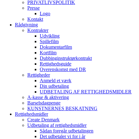
PRIVATLIVSPOLITIK
Presse
Logo
Kontakt
Rådgivning
Kontrakter
Udvikling
Spillefilm
Dokumentarfilm
Kortfilm
Dubbinginstruktørkontrakt
Rettighedsguide
Overenskomst med DR
Rettigheder
Anmeld et værk
Din udbetaling
UDBETALING AF RETTIGHEDSMIDLER
A-kasse & aktivering
Barselsdagpenge
KUNSTNERNES BESKATNING
Rettighedsmidler
Create Denmark
Udbetaling af rettighedsmidler
Sådan foregår udbetalingen
Det udbetaler vi for i år