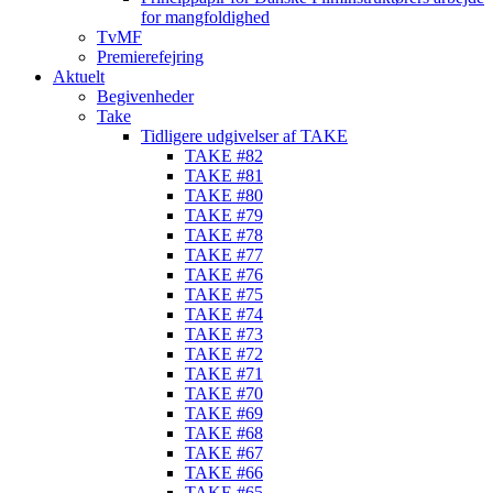
for mangfoldighed
TvMF
Premierefejring
Aktuelt
Begivenheder
Take
Tidligere udgivelser af TAKE
TAKE #82
TAKE #81
TAKE #80
TAKE #79
TAKE #78
TAKE #77
TAKE #76
TAKE #75
TAKE #74
TAKE #73
TAKE #72
TAKE #71
TAKE #70
TAKE #69
TAKE #68
TAKE #67
TAKE #66
TAKE #65