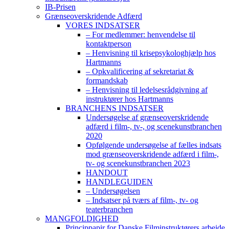
IB-Prisen
Grænseoverskridende Adfærd
VORES INDSATSER
– For medlemmer: henvendelse til
kontaktperson
– Henvisning til krisepsykologhjælp hos
Hartmanns
– Opkvalificering af sekretariat &
formandskab
– Henvisning til ledelsesrådgivning af
instruktører hos Hartmanns
BRANCHENS INDSATSER
Undersøgelse af grænseoverskridende
adfærd i film-, tv-, og scenekunstbranchen
2020
Opfølgende undersøgelse af fælles indsats
mod grænseoverskridende adfærd i film-,
tv- og scenekunstbranchen 2023
HANDOUT
HANDLEGUIDEN
– Undersøgelsen
– Indsatser på tværs af film-, tv- og
teaterbranchen
MANGFOLDIGHED
Princippapir for Danske Filminstruktørers arbejde