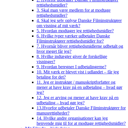
rettighedsmidler?
3. Skal man være medlem for at modtage
rettighedsmidler?
4. Skal jeg selv oplyse Danske Filminstruktører
om visning af mit værk?
5. Hvordan modtager jeg rettighedsmidler?
6. Hvilke typer værker udbetaler Danske
Filminstruktører rettighedsmidler for?
7. Hvornår bliver rettighedsmidlerne udbetalt og
hvor meget får jeg?
8. Hvilke indtægter giver de forskellige
visninger?
9. Hvordan beregner I udbetalingerne?
10. Mit værk er blevet vist i udlandet – får jeg
betaling for det?
11. Jeg er instruktør / manuskriptforfatter og
mener at have krav på en udbetaling – hvad gør
jeg?
12. Jeg er arving og mener at have krav på en
udbetaling – hvad gør jeg?
13.Hvorfor udbetaler Danske Filminstruktører for
manusrettigheder?
14. Hvilke andre organisationer kan jeg
henvende mig til for at modtage rettighedsmidler?