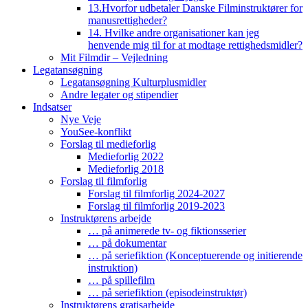
13.Hvorfor udbetaler Danske Filminstruktører for
manusrettigheder?
14. Hvilke andre organisationer kan jeg
henvende mig til for at modtage rettighedsmidler?
Mit Filmdir – Vejledning
Legatansøgning
Legatansøgning Kulturplusmidler
Andre legater og stipendier
Indsatser
Nye Veje
YouSee-konflikt
Forslag til medieforlig
Medieforlig 2022
Medieforlig 2018
Forslag til filmforlig
Forslag til filmforlig 2024-2027
Forslag til filmforlig 2019-2023
Instruktørens arbejde
… på animerede tv- og fiktionsserier
… på dokumentar
… på seriefiktion (Konceptuerende og initierende
instruktion)
… på spillefilm
… på seriefiktion (episodeinstruktør)
Instruktørens gratisarbejde