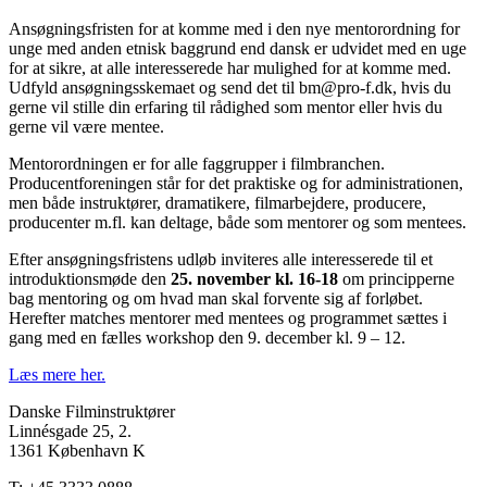
Ansøgningsfristen for at komme med i den nye mentorordning for
unge med anden etnisk baggrund end dansk er udvidet med en uge
for at sikre, at alle interesserede har mulighed for at komme med.
Udfyld ansøgningsskemaet og send det til bm@pro-f.dk, hvis du
gerne vil stille din erfaring til rådighed som mentor eller hvis du
gerne vil være mentee.
Mentorordningen er for alle faggrupper i filmbranchen.
Producentforeningen står for det praktiske og for administrationen,
men både instruktører, dramatikere, filmarbejdere, producere,
producenter m.fl. kan deltage, både som mentorer og som mentees.
Efter ansøgningsfristens udløb inviteres alle interesserede til et
introduktionsmøde den
25. november kl. 16-18
om principperne
bag mentoring og om hvad man skal forvente sig af forløbet.
Herefter matches mentorer med mentees og programmet sættes i
gang med en fælles workshop den 9. december kl. 9 – 12.
Læs mere her.
Danske Filminstruktører
Linnésgade 25, 2.
1361 København K