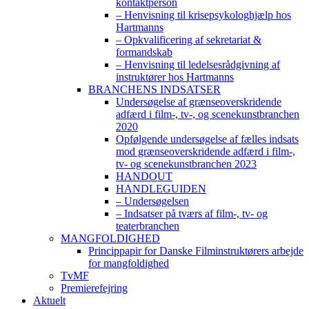
kontaktperson
– Henvisning til krisepsykologhjælp hos
Hartmanns
– Opkvalificering af sekretariat &
formandskab
– Henvisning til ledelsesrådgivning af
instruktører hos Hartmanns
BRANCHENS INDSATSER
Undersøgelse af grænseoverskridende
adfærd i film-, tv-, og scenekunstbranchen
2020
Opfølgende undersøgelse af fælles indsats
mod grænseoverskridende adfærd i film-,
tv- og scenekunstbranchen 2023
HANDOUT
HANDLEGUIDEN
– Undersøgelsen
– Indsatser på tværs af film-, tv- og
teaterbranchen
MANGFOLDIGHED
Princippapir for Danske Filminstruktørers arbejde
for mangfoldighed
TvMF
Premierefejring
Aktuelt