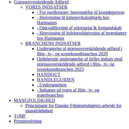
Grænseoverskridende Adfærd
VORES INDSATSER
- For medlemmer: henvendelse til kontaktperson
- Henvisning til krisepsykologhjælp hos
Hartmanns
- Opkvalificering af sekretariat & formandskab
- Henvisning til ledelsesrådgivning af instruktører
hos Hartmanns
BRANCHENS INDSATSER
Undersøgelse af grænseoverskridende adfærd i
film-, tv-, og scenekunstbranchen 2020
Opfølgende undersøgelse af fælles indsats mod
grænseoverskridende adfærd i film-, tv- og
scenekunstbranchen 2023
HANDOUT
HANDLEGUIDEN
- Undersøgelsen
- Indsatser på tværs af film-, tv- og
teaterbranchen
MANGFOLDIGHED
Princippapir for Danske Filminstruktørers arbejde for
mangfoldighed
TvMF
Premierefejring