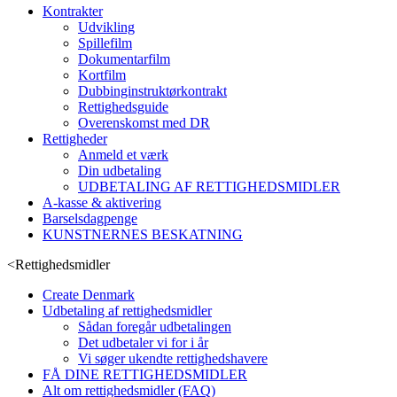
Kontrakter
Udvikling
Spillefilm
Dokumentarfilm
Kortfilm
Dubbinginstruktørkontrakt
Rettighedsguide
Overenskomst med DR
Rettigheder
Anmeld et værk
Din udbetaling
UDBETALING AF RETTIGHEDSMIDLER
A-kasse & aktivering
Barselsdagpenge
KUNSTNERNES BESKATNING
<
Rettighedsmidler
Create Denmark
Udbetaling af rettighedsmidler
Sådan foregår udbetalingen
Det udbetaler vi for i år
Vi søger ukendte rettighedshavere
FÅ DINE RETTIGHEDSMIDLER
Alt om rettighedsmidler (FAQ)