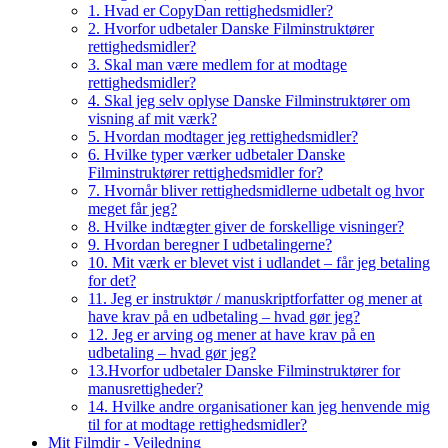
1. Hvad er CopyDan rettighedsmidler?
2. Hvorfor udbetaler Danske Filminstruktører
rettighedsmidler?
3. Skal man være medlem for at modtage
rettighedsmidler?
4. Skal jeg selv oplyse Danske Filminstruktører om
visning af mit værk?
5. Hvordan modtager jeg rettighedsmidler?
6. Hvilke typer værker udbetaler Danske
Filminstruktører rettighedsmidler for?
7. Hvornår bliver rettighedsmidlerne udbetalt og hvor
meget får jeg?
8. Hvilke indtægter giver de forskellige visninger?
9. Hvordan beregner I udbetalingerne?
10. Mit værk er blevet vist i udlandet – får jeg betaling
for det?
11. Jeg er instruktør / manuskriptforfatter og mener at
have krav på en udbetaling – hvad gør jeg?
12. Jeg er arving og mener at have krav på en
udbetaling – hvad gør jeg?
13.Hvorfor udbetaler Danske Filminstruktører for
manusrettigheder?
14. Hvilke andre organisationer kan jeg henvende mig
til for at modtage rettighedsmidler?
Mit Filmdir - Vejledning