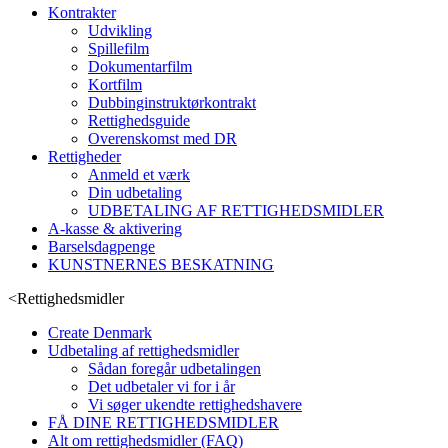
Kontrakter
Udvikling
Spillefilm
Dokumentarfilm
Kortfilm
Dubbinginstruktørkontrakt
Rettighedsguide
Overenskomst med DR
Rettigheder
Anmeld et værk
Din udbetaling
UDBETALING AF RETTIGHEDSMIDLER
A-kasse & aktivering
Barselsdagpenge
KUNSTNERNES BESKATNING
<
Rettighedsmidler
Create Denmark
Udbetaling af rettighedsmidler
Sådan foregår udbetalingen
Det udbetaler vi for i år
Vi søger ukendte rettighedshavere
FÅ DINE RETTIGHEDSMIDLER
Alt om rettighedsmidler (FAQ)