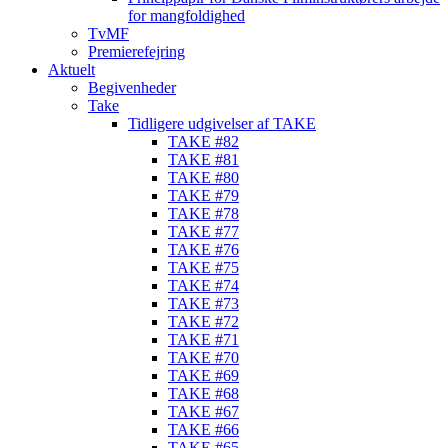
for mangfoldighed
TvMF
Premierefejring
Aktuelt
Begivenheder
Take
Tidligere udgivelser af TAKE
TAKE #82
TAKE #81
TAKE #80
TAKE #79
TAKE #78
TAKE #77
TAKE #76
TAKE #75
TAKE #74
TAKE #73
TAKE #72
TAKE #71
TAKE #70
TAKE #69
TAKE #68
TAKE #67
TAKE #66
TAKE #65