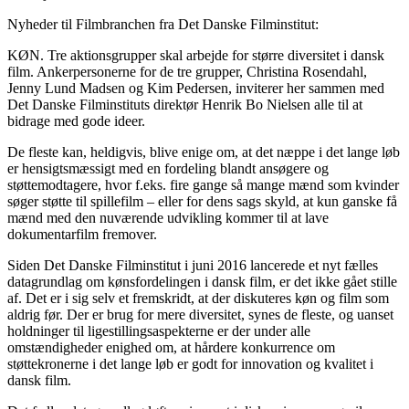
Nyheder til Filmbranchen fra Det Danske Filminstitut:
KØN. Tre aktionsgrupper skal arbejde for større diversitet i dansk
film. Ankerpersonerne for de tre grupper, Christina Rosendahl,
Jenny Lund Madsen og Kim Pedersen, inviterer her sammen med
Det Danske Filminstituts direktør Henrik Bo Nielsen alle til at
bidrage med gode ideer.
De fleste kan, heldigvis, blive enige om, at det næppe i det lange løb
er hensigtsmæssigt med en fordeling blandt ansøgere og
støttemodtagere, hvor f.eks. fire gange så mange mænd som kvinder
søger støtte til spillefilm – eller for dens sags skyld, at kun ganske få
mænd med den nuværende udvikling kommer til at lave
dokumentarfilm fremover.
Siden Det Danske Filminstitut i juni 2016 lancerede et nyt fælles
datagrundlag om kønsfordelingen i dansk film, er det ikke gået stille
af. Det er i sig selv et fremskridt, at der diskuteres køn og film som
aldrig før. Der er brug for mere diversitet, synes de fleste, og uanset
holdninger til ligestillingsaspekterne er der under alle
omstændigheder enighed om, at hårdere konkurrence om
støttekronerne i det lange løb er godt for innovation og kvalitet i
dansk film.