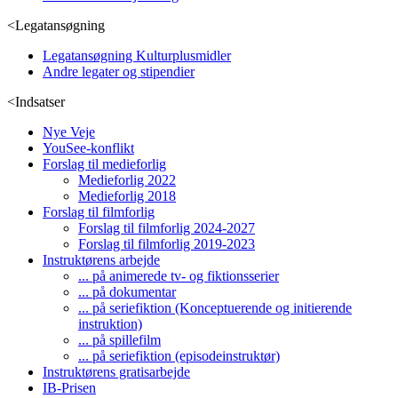
<
Legatansøgning
Legatansøgning Kulturplusmidler
Andre legater og stipendier
<
Indsatser
Nye Veje
YouSee-konflikt
Forslag til medieforlig
Medieforlig 2022
Medieforlig 2018
Forslag til filmforlig
Forslag til filmforlig 2024-2027
Forslag til filmforlig 2019-2023
Instruktørens arbejde
... på animerede tv- og fiktionsserier
... på dokumentar
... på seriefiktion (Konceptuerende og initierende
instruktion)
... på spillefilm
... på seriefiktion (episodeinstruktør)
Instruktørens gratisarbejde
IB-Prisen