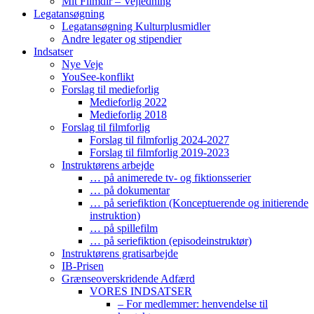
Mit Filmdir – Vejledning
Legatansøgning
Legatansøgning Kulturplusmidler
Andre legater og stipendier
Indsatser
Nye Veje
YouSee-konflikt
Forslag til medieforlig
Medieforlig 2022
Medieforlig 2018
Forslag til filmforlig
Forslag til filmforlig 2024-2027
Forslag til filmforlig 2019-2023
Instruktørens arbejde
… på animerede tv- og fiktionsserier
… på dokumentar
… på seriefiktion (Konceptuerende og initierende
instruktion)
… på spillefilm
… på seriefiktion (episodeinstruktør)
Instruktørens gratisarbejde
IB-Prisen
Grænseoverskridende Adfærd
VORES INDSATSER
– For medlemmer: henvendelse til