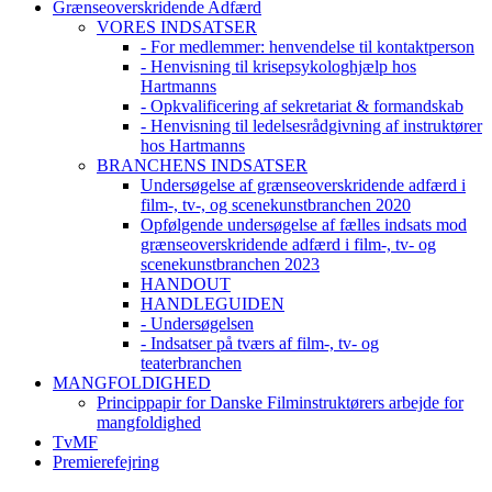
Grænseoverskridende Adfærd
VORES INDSATSER
- For medlemmer: henvendelse til kontaktperson
- Henvisning til krisepsykologhjælp hos
Hartmanns
- Opkvalificering af sekretariat & formandskab
- Henvisning til ledelsesrådgivning af instruktører
hos Hartmanns
BRANCHENS INDSATSER
Undersøgelse af grænseoverskridende adfærd i
film-, tv-, og scenekunstbranchen 2020
Opfølgende undersøgelse af fælles indsats mod
grænseoverskridende adfærd i film-, tv- og
scenekunstbranchen 2023
HANDOUT
HANDLEGUIDEN
- Undersøgelsen
- Indsatser på tværs af film-, tv- og
teaterbranchen
MANGFOLDIGHED
Princippapir for Danske Filminstruktørers arbejde for
mangfoldighed
TvMF
Premierefejring