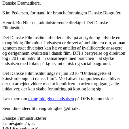
Danske Dramatikere.
Kim Pedersen, formand for brancheforeningen Danske Biografer.
Henrik Bo Nielsen, administrerende direktør i Det Danske
Filminstitut.
Det Danske Filminstitut arbejder aktivt på at styrke og udvikle en
mangfoldig filmkultur. Indsatsen er drevet af ambitionen om, at man
gennem øget diversitet kan hæve antallet af kvalificerede ansøgere
og derigennem kvaliteten i dansk film. DFI’s bestyrelse og direktion
tog i 2015 initiativ til – i samarbejde med branchen – at styrke
indsatsen med fokus på køn samt etnisk og social baggrund.
Det Danske Filminstitut udgav i juni 2016 “Undersøgelse af
kønsfordelingen i dansk film”. Med afsæt i rapportens data bliver
der nu arbejdet videre med at identificere barrierer og igangsætte
initiativer, der kan skabe forandring på kort og lang sigt.
Læs mere om
mangfoldighedsindsatsen
på DFIs hjemmeside.
Send dine ideer til mangfoldighed@dfi.dk.
Danske Filminstruktører
Linnésgade 25, 2.
1361 København K