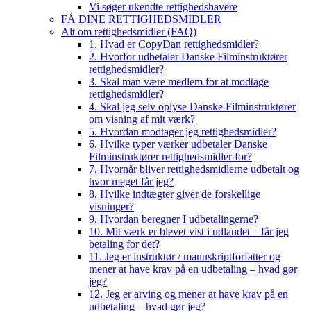
Vi søger ukendte rettighedshavere
FÅ DINE RETTIGHEDSMIDLER
Alt om rettighedsmidler (FAQ)
1. Hvad er CopyDan rettighedsmidler?
2. Hvorfor udbetaler Danske Filminstruktører
rettighedsmidler?
3. Skal man være medlem for at modtage
rettighedsmidler?
4. Skal jeg selv oplyse Danske Filminstruktører
om visning af mit værk?
5. Hvordan modtager jeg rettighedsmidler?
6. Hvilke typer værker udbetaler Danske
Filminstruktører rettighedsmidler for?
7. Hvornår bliver rettighedsmidlerne udbetalt og
hvor meget får jeg?
8. Hvilke indtægter giver de forskellige
visninger?
9. Hvordan beregner I udbetalingerne?
10. Mit værk er blevet vist i udlandet – får jeg
betaling for det?
11. Jeg er instruktør / manuskriptforfatter og
mener at have krav på en udbetaling – hvad gør
jeg?
12. Jeg er arving og mener at have krav på en
udbetaling – hvad gør jeg?