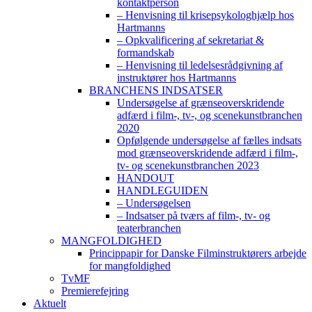
kontaktperson
– Henvisning til krisepsykologhjælp hos
Hartmanns
– Opkvalificering af sekretariat &
formandskab
– Henvisning til ledelsesrådgivning af
instruktører hos Hartmanns
BRANCHENS INDSATSER
Undersøgelse af grænseoverskridende
adfærd i film-, tv-, og scenekunstbranchen
2020
Opfølgende undersøgelse af fælles indsats
mod grænseoverskridende adfærd i film-,
tv- og scenekunstbranchen 2023
HANDOUT
HANDLEGUIDEN
– Undersøgelsen
– Indsatser på tværs af film-, tv- og
teaterbranchen
MANGFOLDIGHED
Princippapir for Danske Filminstruktørers arbejde
for mangfoldighed
TvMF
Premierefejring
Aktuelt