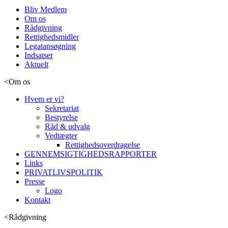
Bliv Medlem
Om os
Rådgivning
Rettighedsmidler
Legatansøgning
Indsatser
Aktuelt
<
Om os
Hvem er vi?
Sekretariat
Bestyrelse
Råd & udvalg
Vedtægter
Rettighedsoverdragelse
GENNEMSIGTIGHEDSRAPPORTER
Links
PRIVATLIVSPOLITIK
Presse
Logo
Kontakt
<
Rådgivning