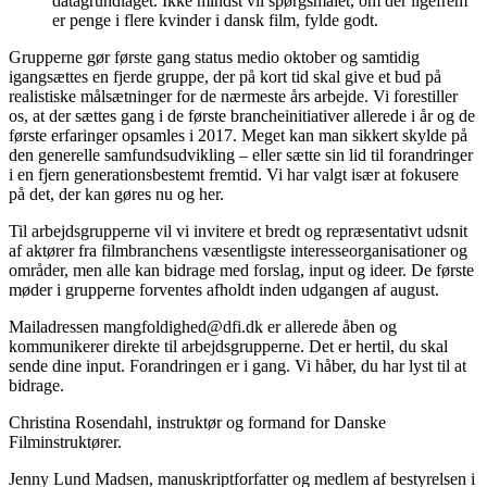
datagrundlaget. Ikke mindst vil spørgsmålet, om der ligefrem
er penge i flere kvinder i dansk film, fylde godt.
Grupperne gør første gang status medio oktober og samtidig
igangsættes en fjerde gruppe, der på kort tid skal give et bud på
realistiske målsætninger for de nærmeste års arbejde. Vi forestiller
os, at der sættes gang i de første brancheinitiativer allerede i år og de
første erfaringer opsamles i 2017. Meget kan man sikkert skylde på
den generelle samfundsudvikling – eller sætte sin lid til forandringer
i en fjern generationsbestemt fremtid. Vi har valgt især at fokusere
på det, der kan gøres nu og her.
Til arbejdsgrupperne vil vi invitere et bredt og repræsentativt udsnit
af aktører fra filmbranchens væsentligste interesseorganisationer og
områder, men alle kan bidrage med forslag, input og ideer. De første
møder i grupperne forventes afholdt inden udgangen af august.
Mailadressen mangfoldighed@dfi.dk er allerede åben og
kommunikerer direkte til arbejdsgrupperne. Det er hertil, du skal
sende dine input. Forandringen er i gang. Vi håber, du har lyst til at
bidrage.
Christina Rosendahl, instruktør og formand for Danske
Filminstruktører.
Jenny Lund Madsen, manuskriptforfatter og medlem af bestyrelsen i