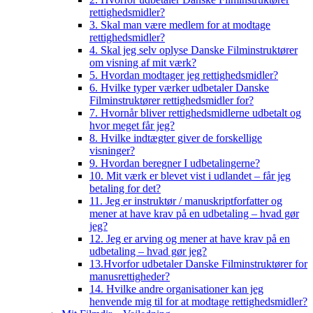
rettighedsmidler?
3. Skal man være medlem for at modtage
rettighedsmidler?
4. Skal jeg selv oplyse Danske Filminstruktører
om visning af mit værk?
5. Hvordan modtager jeg rettighedsmidler?
6. Hvilke typer værker udbetaler Danske
Filminstruktører rettighedsmidler for?
7. Hvornår bliver rettighedsmidlerne udbetalt og
hvor meget får jeg?
8. Hvilke indtægter giver de forskellige
visninger?
9. Hvordan beregner I udbetalingerne?
10. Mit værk er blevet vist i udlandet – får jeg
betaling for det?
11. Jeg er instruktør / manuskriptforfatter og
mener at have krav på en udbetaling – hvad gør
jeg?
12. Jeg er arving og mener at have krav på en
udbetaling – hvad gør jeg?
13.Hvorfor udbetaler Danske Filminstruktører for
manusrettigheder?
14. Hvilke andre organisationer kan jeg
henvende mig til for at modtage rettighedsmidler?