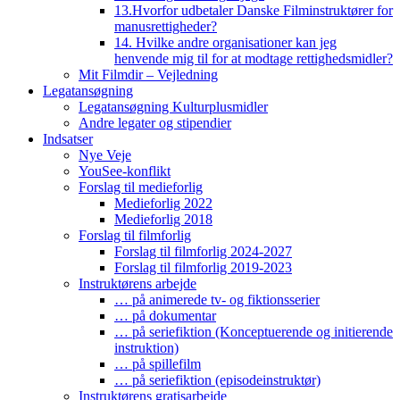
13.Hvorfor udbetaler Danske Filminstruktører for
manusrettigheder?
14. Hvilke andre organisationer kan jeg
henvende mig til for at modtage rettighedsmidler?
Mit Filmdir – Vejledning
Legatansøgning
Legatansøgning Kulturplusmidler
Andre legater og stipendier
Indsatser
Nye Veje
YouSee-konflikt
Forslag til medieforlig
Medieforlig 2022
Medieforlig 2018
Forslag til filmforlig
Forslag til filmforlig 2024-2027
Forslag til filmforlig 2019-2023
Instruktørens arbejde
… på animerede tv- og fiktionsserier
… på dokumentar
… på seriefiktion (Konceptuerende og initierende
instruktion)
… på spillefilm
… på seriefiktion (episodeinstruktør)
Instruktørens gratisarbejde