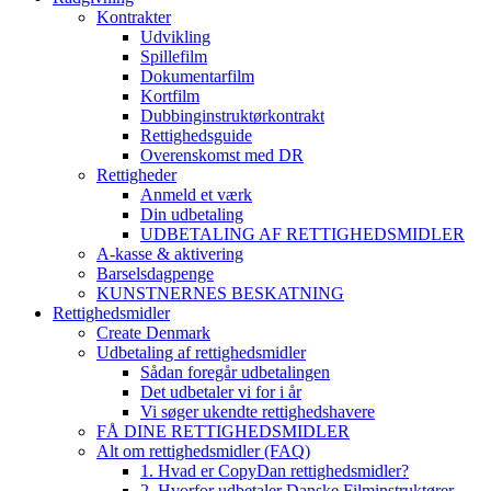
Kontrakter
Udvikling
Spillefilm
Dokumentarfilm
Kortfilm
Dubbinginstruktørkontrakt
Rettighedsguide
Overenskomst med DR
Rettigheder
Anmeld et værk
Din udbetaling
UDBETALING AF RETTIGHEDSMIDLER
A-kasse & aktivering
Barselsdagpenge
KUNSTNERNES BESKATNING
Rettighedsmidler
Create Denmark
Udbetaling af rettighedsmidler
Sådan foregår udbetalingen
Det udbetaler vi for i år
Vi søger ukendte rettighedshavere
FÅ DINE RETTIGHEDSMIDLER
Alt om rettighedsmidler (FAQ)
1. Hvad er CopyDan rettighedsmidler?
2. Hvorfor udbetaler Danske Filminstruktører