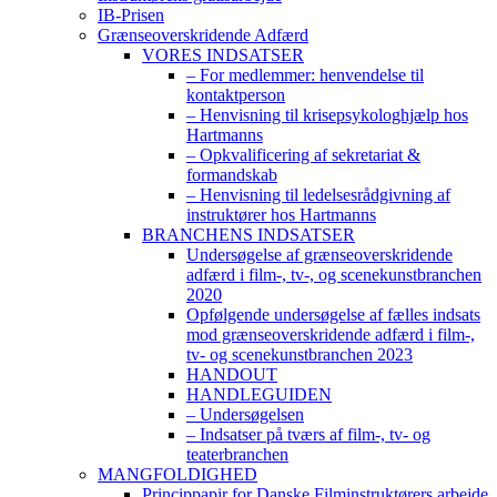
IB-Prisen
Grænseoverskridende Adfærd
VORES INDSATSER
– For medlemmer: henvendelse til
kontaktperson
– Henvisning til krisepsykologhjælp hos
Hartmanns
– Opkvalificering af sekretariat &
formandskab
– Henvisning til ledelsesrådgivning af
instruktører hos Hartmanns
BRANCHENS INDSATSER
Undersøgelse af grænseoverskridende
adfærd i film-, tv-, og scenekunstbranchen
2020
Opfølgende undersøgelse af fælles indsats
mod grænseoverskridende adfærd i film-,
tv- og scenekunstbranchen 2023
HANDOUT
HANDLEGUIDEN
– Undersøgelsen
– Indsatser på tværs af film-, tv- og
teaterbranchen
MANGFOLDIGHED
Princippapir for Danske Filminstruktørers arbejde