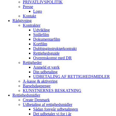
PRIVATLIVSPOLITIK
Presse
Logo
Kontakt
Rådgivning
Kontrakter
Udvikling
Spillefilm
Dokumentarfilm
Kortfilm
Dubbinginstruktørkontrakt
Rettighedsguide
Overenskomst med DR
Rettigheder
Anmeld et værk
Din udbetaling
UDBETALING AF RETTIGHEDSMIDLER
A-kasse & aktivering
Barselsdagpenge
KUNSTNERNES BESKATNING
Rettighedsmidler
Create Denmark
Udbetaling af rettighedsmidler
Sådan foregår udbetalingen
Det udbetaler vi for i år