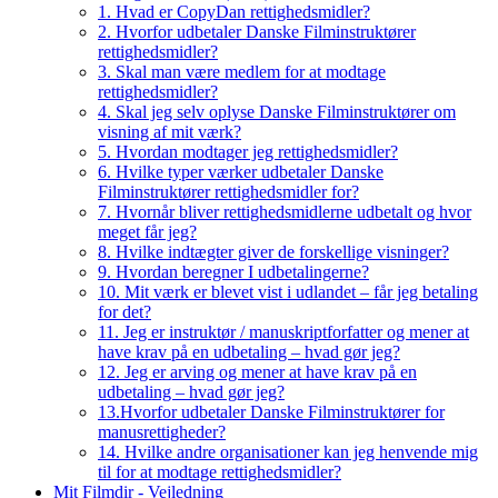
1. Hvad er CopyDan rettighedsmidler?
2. Hvorfor udbetaler Danske Filminstruktører
rettighedsmidler?
3. Skal man være medlem for at modtage
rettighedsmidler?
4. Skal jeg selv oplyse Danske Filminstruktører om
visning af mit værk?
5. Hvordan modtager jeg rettighedsmidler?
6. Hvilke typer værker udbetaler Danske
Filminstruktører rettighedsmidler for?
7. Hvornår bliver rettighedsmidlerne udbetalt og hvor
meget får jeg?
8. Hvilke indtægter giver de forskellige visninger?
9. Hvordan beregner I udbetalingerne?
10. Mit værk er blevet vist i udlandet – får jeg betaling
for det?
11. Jeg er instruktør / manuskriptforfatter og mener at
have krav på en udbetaling – hvad gør jeg?
12. Jeg er arving og mener at have krav på en
udbetaling – hvad gør jeg?
13.Hvorfor udbetaler Danske Filminstruktører for
manusrettigheder?
14. Hvilke andre organisationer kan jeg henvende mig
til for at modtage rettighedsmidler?
Mit Filmdir - Vejledning