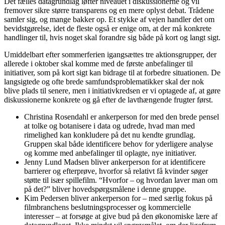
Det fælles datagrundlag løfter niveauet i diskussionerne og vil
fremover sikre større transparens og en mere oplyst debat. Trådene
samler sig, og mange bakker op. Et stykke af vejen handler det om
bevidstgørelse, idet de fleste også er enige om, at der må konkrete
handlinger til, hvis noget skal forandre sig både på kort og langt sigt.
Umiddelbart efter sommerferien igangsættes tre aktionsgrupper, der
allerede i oktober skal komme med de første anbefalinger til
initiativer, som på kort sigt kan bidrage til at forbedre situationen. De
langsigtede og ofte brede samfundsproblematikker skal der nok
blive plads til senere, men i initiativkredsen er vi optagede af, at gøre
diskussionerne konkrete og gå efter de lavthængende frugter først.
Christina Rosendahl er ankerperson for med den brede pensel
at tolke og botanisere i data og udrede, hvad man med
rimelighed kan konkludere på det nu kendte grundlag.
Gruppen skal både identificere behov for yderligere analyse
og komme med anbefalinger til oplagte, nye initiativer.
Jenny Lund Madsen bliver ankerperson for at identificere
barrierer og efterprøve, hvorfor så relativt få kvinder søger
støtte til især spillefilm. “Hvorfor – og hvordan laver man om
på det?” bliver hovedspørgsmålene i denne gruppe.
Kim Pedersen bliver ankerperson for – med særlig fokus på
filmbranchens beslutningsprocesser og kommercielle
interesser – at forsøge at give bud på den økonomiske lære af