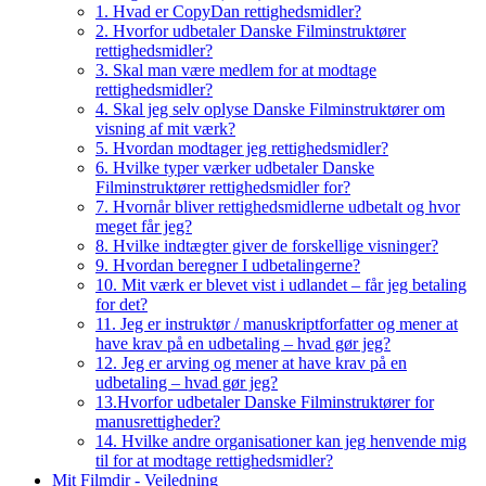
1. Hvad er CopyDan rettighedsmidler?
2. Hvorfor udbetaler Danske Filminstruktører
rettighedsmidler?
3. Skal man være medlem for at modtage
rettighedsmidler?
4. Skal jeg selv oplyse Danske Filminstruktører om
visning af mit værk?
5. Hvordan modtager jeg rettighedsmidler?
6. Hvilke typer værker udbetaler Danske
Filminstruktører rettighedsmidler for?
7. Hvornår bliver rettighedsmidlerne udbetalt og hvor
meget får jeg?
8. Hvilke indtægter giver de forskellige visninger?
9. Hvordan beregner I udbetalingerne?
10. Mit værk er blevet vist i udlandet – får jeg betaling
for det?
11. Jeg er instruktør / manuskriptforfatter og mener at
have krav på en udbetaling – hvad gør jeg?
12. Jeg er arving og mener at have krav på en
udbetaling – hvad gør jeg?
13.Hvorfor udbetaler Danske Filminstruktører for
manusrettigheder?
14. Hvilke andre organisationer kan jeg henvende mig
til for at modtage rettighedsmidler?
Mit Filmdir - Vejledning