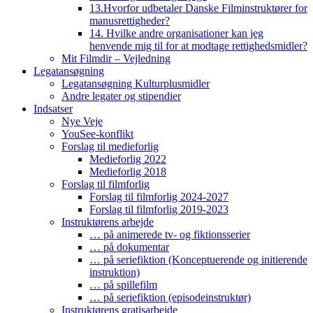
13.Hvorfor udbetaler Danske Filminstruktører for
manusrettigheder?
14. Hvilke andre organisationer kan jeg
henvende mig til for at modtage rettighedsmidler?
Mit Filmdir – Vejledning
Legatansøgning
Legatansøgning Kulturplusmidler
Andre legater og stipendier
Indsatser
Nye Veje
YouSee-konflikt
Forslag til medieforlig
Medieforlig 2022
Medieforlig 2018
Forslag til filmforlig
Forslag til filmforlig 2024-2027
Forslag til filmforlig 2019-2023
Instruktørens arbejde
… på animerede tv- og fiktionsserier
… på dokumentar
… på seriefiktion (Konceptuerende og initierende
instruktion)
… på spillefilm
… på seriefiktion (episodeinstruktør)
Instruktørens gratisarbejde