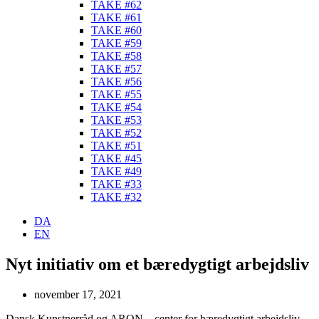
TAKE #62
TAKE #61
TAKE #60
TAKE #59
TAKE #58
TAKE #57
TAKE #56
TAKE #55
TAKE #54
TAKE #53
TAKE #52
TAKE #51
TAKE #45
TAKE #49
TAKE #33
TAKE #32
DA
EN
Nyt initiativ om et bæredygtigt arbejdsliv
november 17, 2021
Dansk Kunstnerråd og ARON – center for bæredygtigt arbejdsliv –