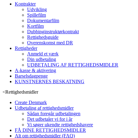
Kontrakter
Udvikling
Spillefilm
Dokumentarfilm
Kortfilm
Dubbinginstruktørkontrakt
Rettighedsguide
Overenskomst med DR
Rettigheder
Anmeld et værk
Din udbetaling
UDBETALING AF RETTIGHEDSMIDLER
A-kasse & aktivering
Barselsdagpenge
KUNSTNERNES BESKATNING
<
Rettighedsmidler
Create Denmark
Udbetaling af rettighedsmidler
Sådan foregår udbetalingen
Det udbetaler vi for i år
Vi søger ukendte rettighedshavere
FÅ DINE RETTIGHEDSMIDLER
Alt om rettighedsmidler (FAQ)