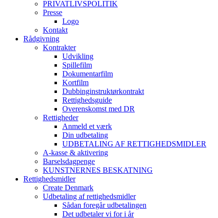
PRIVATLIVSPOLITIK
Presse
Logo
Kontakt
Rådgivning
Kontrakter
Udvikling
Spillefilm
Dokumentarfilm
Kortfilm
Dubbinginstruktørkontrakt
Rettighedsguide
Overenskomst med DR
Rettigheder
Anmeld et værk
Din udbetaling
UDBETALING AF RETTIGHEDSMIDLER
A-kasse & aktivering
Barselsdagpenge
KUNSTNERNES BESKATNING
Rettighedsmidler
Create Denmark
Udbetaling af rettighedsmidler
Sådan foregår udbetalingen
Det udbetaler vi for i år