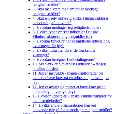
rettighedsmidler?
3. Skal man være medlem for at modtage
rettighedsmidler?
4. Skal jeg selv oplyse Danske Filminstruktører
om visning af mit værk?
5. Hvordan modtager jeg rettighedsmidler?
6. Hvilke typer værker udbetaler Danske
Filminstruktører rettighedsmidler for?
7. Hvornår bliver rettighedsmidlerne udbetalt og
hvor meget får jeg?
8. Hvilke indtægter giver de forskellige
visninger?
9. Hvordan beregner I udbetalingerne?
10. Mit værk er blevet vist i udlandet – får jeg
betaling for det?
11. Jeg er instruktør / manuskriptforfatter og
mener at have krav på en udbetaling – hvad gør
jeg?
12. Jeg er arving og mener at have krav på en
udbetaling – hvad gør jeg?
13.Hvorfor udbetaler Danske Filminstruktører for
manusrettigheder?
14. Hvilke andre organisationer kan jeg
henvende mig til for at modtage rettighedsmidler?