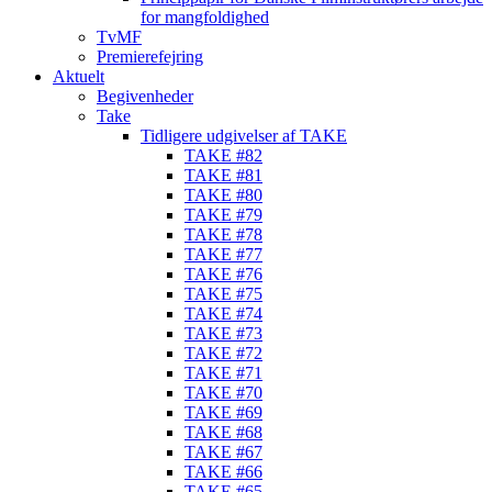
for mangfoldighed
TvMF
Premierefejring
Aktuelt
Begivenheder
Take
Tidligere udgivelser af TAKE
TAKE #82
TAKE #81
TAKE #80
TAKE #79
TAKE #78
TAKE #77
TAKE #76
TAKE #75
TAKE #74
TAKE #73
TAKE #72
TAKE #71
TAKE #70
TAKE #69
TAKE #68
TAKE #67
TAKE #66
TAKE #65