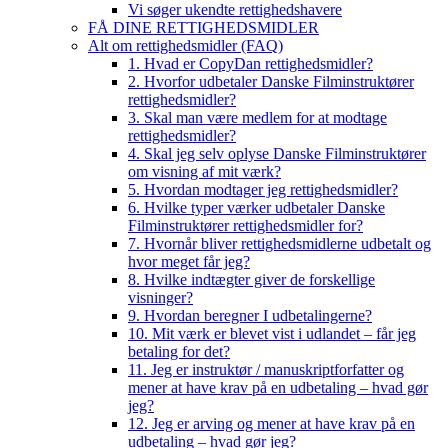
Vi søger ukendte rettighedshavere
FÅ DINE RETTIGHEDSMIDLER
Alt om rettighedsmidler (FAQ)
1. Hvad er CopyDan rettighedsmidler?
2. Hvorfor udbetaler Danske Filminstruktører
rettighedsmidler?
3. Skal man være medlem for at modtage
rettighedsmidler?
4. Skal jeg selv oplyse Danske Filminstruktører
om visning af mit værk?
5. Hvordan modtager jeg rettighedsmidler?
6. Hvilke typer værker udbetaler Danske
Filminstruktører rettighedsmidler for?
7. Hvornår bliver rettighedsmidlerne udbetalt og
hvor meget får jeg?
8. Hvilke indtægter giver de forskellige
visninger?
9. Hvordan beregner I udbetalingerne?
10. Mit værk er blevet vist i udlandet – får jeg
betaling for det?
11. Jeg er instruktør / manuskriptforfatter og
mener at have krav på en udbetaling – hvad gør
jeg?
12. Jeg er arving og mener at have krav på en
udbetaling – hvad gør jeg?