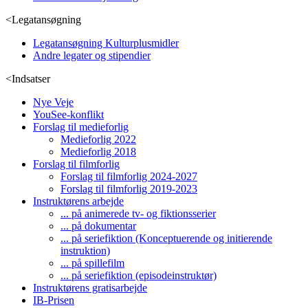
<
Legatansøgning
Legatansøgning Kulturplusmidler
Andre legater og stipendier
<
Indsatser
Nye Veje
YouSee-konflikt
Forslag til medieforlig
Medieforlig 2022
Medieforlig 2018
Forslag til filmforlig
Forslag til filmforlig 2024-2027
Forslag til filmforlig 2019-2023
Instruktørens arbejde
... på animerede tv- og fiktionsserier
... på dokumentar
... på seriefiktion (Konceptuerende og initierende
instruktion)
... på spillefilm
... på seriefiktion (episodeinstruktør)
Instruktørens gratisarbejde
IB-Prisen