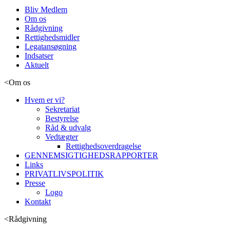
Bliv Medlem
Om os
Rådgivning
Rettighedsmidler
Legatansøgning
Indsatser
Aktuelt
<
Om os
Hvem er vi?
Sekretariat
Bestyrelse
Råd & udvalg
Vedtægter
Rettighedsoverdragelse
GENNEMSIGTIGHEDSRAPPORTER
Links
PRIVATLIVSPOLITIK
Presse
Logo
Kontakt
<
Rådgivning