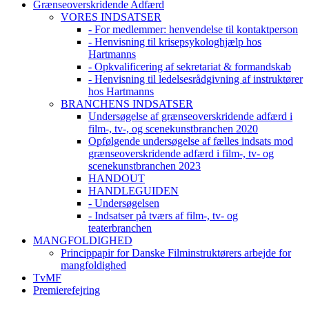
Grænseoverskridende Adfærd
VORES INDSATSER
- For medlemmer: henvendelse til kontaktperson
- Henvisning til krisepsykologhjælp hos
Hartmanns
- Opkvalificering af sekretariat & formandskab
- Henvisning til ledelsesrådgivning af instruktører
hos Hartmanns
BRANCHENS INDSATSER
Undersøgelse af grænseoverskridende adfærd i
film-, tv-, og scenekunstbranchen 2020
Opfølgende undersøgelse af fælles indsats mod
grænseoverskridende adfærd i film-, tv- og
scenekunstbranchen 2023
HANDOUT
HANDLEGUIDEN
- Undersøgelsen
- Indsatser på tværs af film-, tv- og
teaterbranchen
MANGFOLDIGHED
Princippapir for Danske Filminstruktørers arbejde for
mangfoldighed
TvMF
Premierefejring