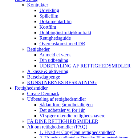
Kontrakter
Udvikling
Spillefilm
Dokumentarfilm
Kortfilm
Dubbinginstruktørkontrakt
Rettighedsguide
Overenskomst med DR
Rettigheder
Anmeld et værk
Din udbetaling
UDBETALING AF RETTIGHEDSMIDLER
A-kasse & aktivering
Barselsdagpenge
KUNSTNERNES BESKATNING
Rettighedsmidler
Create Denmark
Udbetaling af rettighedsmidler
Sådan foregår udbetalingen
Det udbetaler vi for i år
Vi søger ukendte rettighedshavere
FÅ DINE RETTIGHEDSMIDLER
Alt om rettighedsmidler (FAQ)
1. Hvad er CopyDan rettighedsmidler?
2. Hvorfor udbetaler Danske Filminstruktører