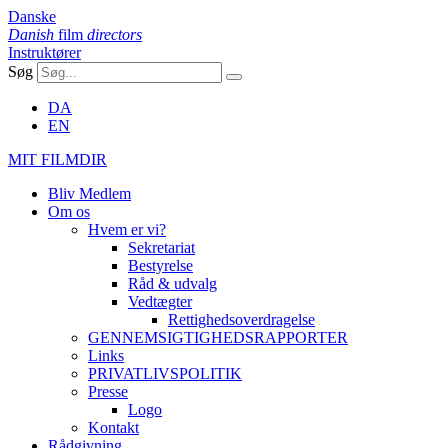
Danske
Danish
film
directors
Instruktører
Søg
DA
EN
MIT FILMDIR
Bliv Medlem
Om os
Hvem er vi?
Sekretariat
Bestyrelse
Råd & udvalg
Vedtægter
Rettighedsoverdragelse
GENNEMSIGTIGHEDSRAPPORTER
Links
PRIVATLIVSPOLITIK
Presse
Logo
Kontakt
Rådgivning