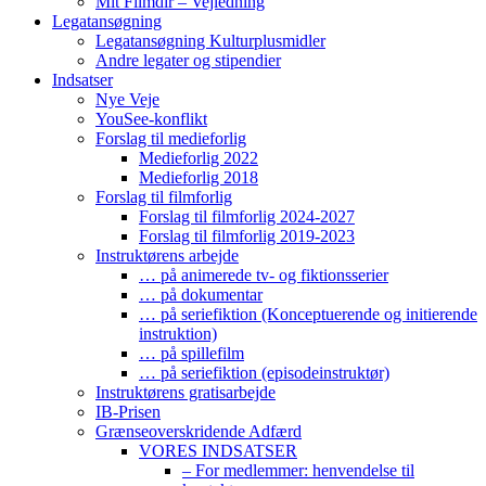
Mit Filmdir – Vejledning
Legatansøgning
Legatansøgning Kulturplusmidler
Andre legater og stipendier
Indsatser
Nye Veje
YouSee-konflikt
Forslag til medieforlig
Medieforlig 2022
Medieforlig 2018
Forslag til filmforlig
Forslag til filmforlig 2024-2027
Forslag til filmforlig 2019-2023
Instruktørens arbejde
… på animerede tv- og fiktionsserier
… på dokumentar
… på seriefiktion (Konceptuerende og initierende
instruktion)
… på spillefilm
… på seriefiktion (episodeinstruktør)
Instruktørens gratisarbejde
IB-Prisen
Grænseoverskridende Adfærd
VORES INDSATSER
– For medlemmer: henvendelse til