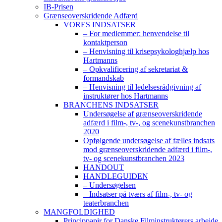
IB-Prisen
Grænseoverskridende Adfærd
VORES INDSATSER
– For medlemmer: henvendelse til
kontaktperson
– Henvisning til krisepsykologhjælp hos
Hartmanns
– Opkvalificering af sekretariat &
formandskab
– Henvisning til ledelsesrådgivning af
instruktører hos Hartmanns
BRANCHENS INDSATSER
Undersøgelse af grænseoverskridende
adfærd i film-, tv-, og scenekunstbranchen
2020
Opfølgende undersøgelse af fælles indsats
mod grænseoverskridende adfærd i film-,
tv- og scenekunstbranchen 2023
HANDOUT
HANDLEGUIDEN
– Undersøgelsen
– Indsatser på tværs af film-, tv- og
teaterbranchen
MANGFOLDIGHED
Princippapir for Danske Filminstruktørers arbejde