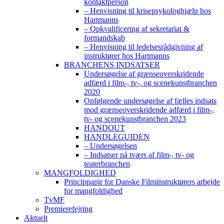
kontaktperson
– Henvisning til krisepsykologhjælp hos
Hartmanns
– Opkvalificering af sekretariat &
formandskab
– Henvisning til ledelsesrådgivning af
instruktører hos Hartmanns
BRANCHENS INDSATSER
Undersøgelse af grænseoverskridende
adfærd i film-, tv-, og scenekunstbranchen
2020
Opfølgende undersøgelse af fælles indsats
mod grænseoverskridende adfærd i film-,
tv- og scenekunstbranchen 2023
HANDOUT
HANDLEGUIDEN
– Undersøgelsen
– Indsatser på tværs af film-, tv- og
teaterbranchen
MANGFOLDIGHED
Princippapir for Danske Filminstruktørers arbejde
for mangfoldighed
TvMF
Premierefejring
Aktuelt