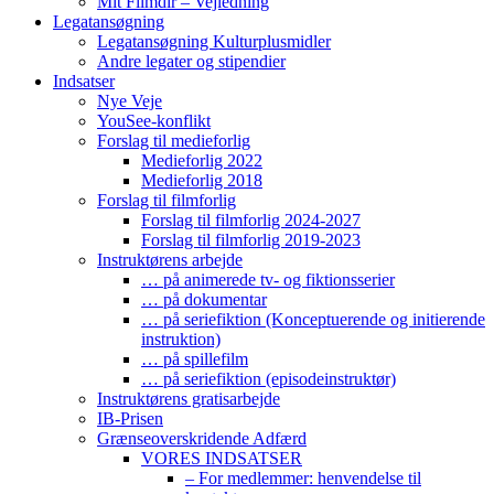
Mit Filmdir – Vejledning
Legatansøgning
Legatansøgning Kulturplusmidler
Andre legater og stipendier
Indsatser
Nye Veje
YouSee-konflikt
Forslag til medieforlig
Medieforlig 2022
Medieforlig 2018
Forslag til filmforlig
Forslag til filmforlig 2024-2027
Forslag til filmforlig 2019-2023
Instruktørens arbejde
… på animerede tv- og fiktionsserier
… på dokumentar
… på seriefiktion (Konceptuerende og initierende
instruktion)
… på spillefilm
… på seriefiktion (episodeinstruktør)
Instruktørens gratisarbejde
IB-Prisen
Grænseoverskridende Adfærd
VORES INDSATSER
– For medlemmer: henvendelse til