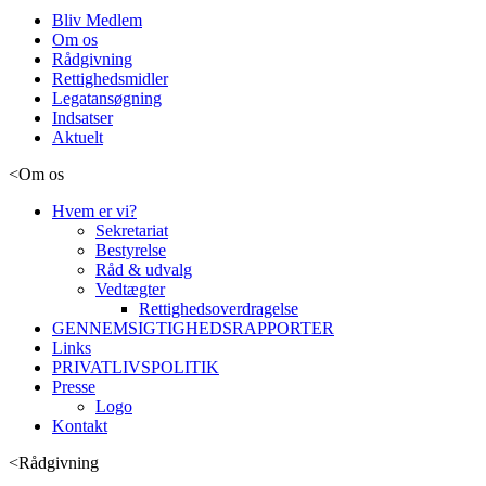
Bliv Medlem
Om os
Rådgivning
Rettighedsmidler
Legatansøgning
Indsatser
Aktuelt
<
Om os
Hvem er vi?
Sekretariat
Bestyrelse
Råd & udvalg
Vedtægter
Rettighedsoverdragelse
GENNEMSIGTIGHEDSRAPPORTER
Links
PRIVATLIVSPOLITIK
Presse
Logo
Kontakt
<
Rådgivning