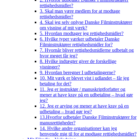
rettighedsmidler?
3. Skal man være medlem for at modtage
rettighedsmidler?
4. Skal jeg selv oplyse Danske Filminstruktører
om visning af mit værk?
5. Hvordan modtager jeg rettighedsmidler?
6. Hvilke typer værker udbetaler Danske
Filminstruktører rettighedsmidler for?
7. Hvornår bliver rettighedsmidlerne udbetalt og
hvor meget får jeg?
8. Hvilke indtægter giver de forskellige
visninger?
9. Hvordan beregner I udbetalingerne?
10. Mit værk er blevet vist i udlandet – får jeg
betaling for det?
11. Jeg er instruktør / manuskriptforfatter og
mener at have krav på en udbetaling – hvad gør
jeg?
12. Jeg er arving og mener at have krav på en
udbetaling – hvad gør jeg?
13.Hvorfor udbetaler Danske Filminstruktører for
manusrettigheder?
14. Hvilke andre organisationer kan jeg
henvende mig til for at modtage rettighedsmidler?