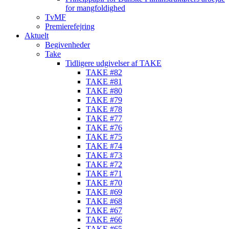
for mangfoldighed
TvMF
Premierefejring
Aktuelt
Begivenheder
Take
Tidligere udgivelser af TAKE
TAKE #82
TAKE #81
TAKE #80
TAKE #79
TAKE #78
TAKE #77
TAKE #76
TAKE #75
TAKE #74
TAKE #73
TAKE #72
TAKE #71
TAKE #70
TAKE #69
TAKE #68
TAKE #67
TAKE #66
TAKE #65