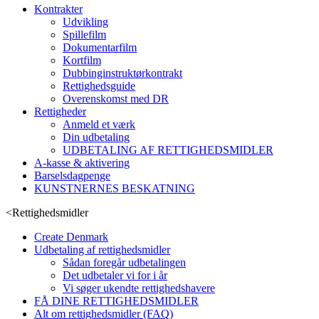
Kontrakter
Udvikling
Spillefilm
Dokumentarfilm
Kortfilm
Dubbinginstruktørkontrakt
Rettighedsguide
Overenskomst med DR
Rettigheder
Anmeld et værk
Din udbetaling
UDBETALING AF RETTIGHEDSMIDLER
A-kasse & aktivering
Barselsdagpenge
KUNSTNERNES BESKATNING
<
Rettighedsmidler
Create Denmark
Udbetaling af rettighedsmidler
Sådan foregår udbetalingen
Det udbetaler vi for i år
Vi søger ukendte rettighedshavere
FÅ DINE RETTIGHEDSMIDLER
Alt om rettighedsmidler (FAQ)