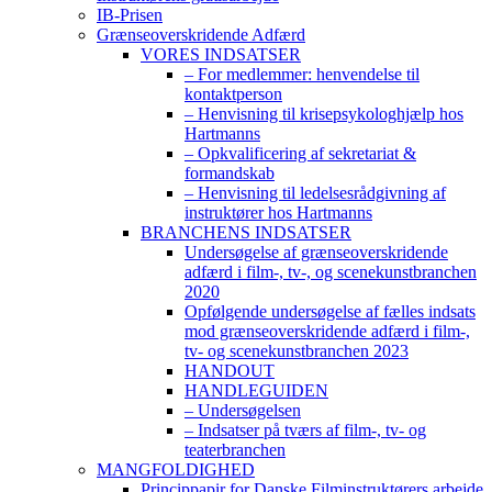
IB-Prisen
Grænseoverskridende Adfærd
VORES INDSATSER
– For medlemmer: henvendelse til
kontaktperson
– Henvisning til krisepsykologhjælp hos
Hartmanns
– Opkvalificering af sekretariat &
formandskab
– Henvisning til ledelsesrådgivning af
instruktører hos Hartmanns
BRANCHENS INDSATSER
Undersøgelse af grænseoverskridende
adfærd i film-, tv-, og scenekunstbranchen
2020
Opfølgende undersøgelse af fælles indsats
mod grænseoverskridende adfærd i film-,
tv- og scenekunstbranchen 2023
HANDOUT
HANDLEGUIDEN
– Undersøgelsen
– Indsatser på tværs af film-, tv- og
teaterbranchen
MANGFOLDIGHED
Princippapir for Danske Filminstruktørers arbejde