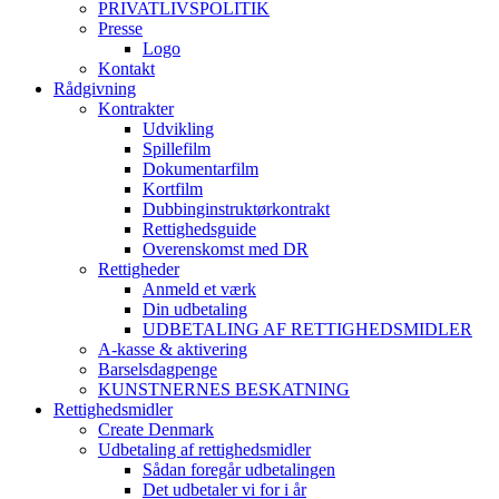
PRIVATLIVSPOLITIK
Presse
Logo
Kontakt
Rådgivning
Kontrakter
Udvikling
Spillefilm
Dokumentarfilm
Kortfilm
Dubbinginstruktørkontrakt
Rettighedsguide
Overenskomst med DR
Rettigheder
Anmeld et værk
Din udbetaling
UDBETALING AF RETTIGHEDSMIDLER
A-kasse & aktivering
Barselsdagpenge
KUNSTNERNES BESKATNING
Rettighedsmidler
Create Denmark
Udbetaling af rettighedsmidler
Sådan foregår udbetalingen
Det udbetaler vi for i år