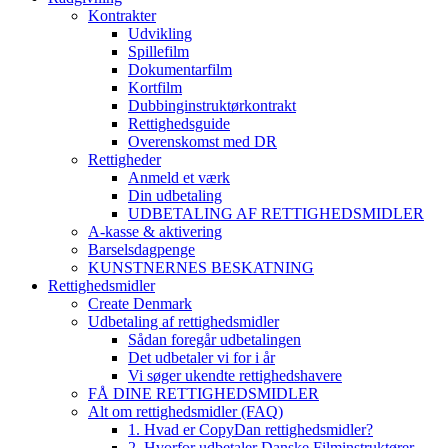
Kontrakter
Udvikling
Spillefilm
Dokumentarfilm
Kortfilm
Dubbinginstruktørkontrakt
Rettighedsguide
Overenskomst med DR
Rettigheder
Anmeld et værk
Din udbetaling
UDBETALING AF RETTIGHEDSMIDLER
A-kasse & aktivering
Barselsdagpenge
KUNSTNERNES BESKATNING
Rettighedsmidler
Create Denmark
Udbetaling af rettighedsmidler
Sådan foregår udbetalingen
Det udbetaler vi for i år
Vi søger ukendte rettighedshavere
FÅ DINE RETTIGHEDSMIDLER
Alt om rettighedsmidler (FAQ)
1. Hvad er CopyDan rettighedsmidler?
2. Hvorfor udbetaler Danske Filminstruktører