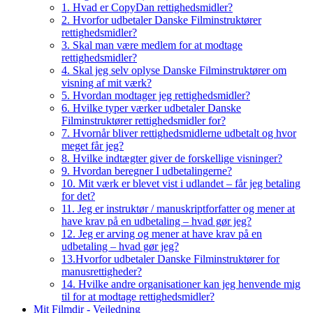
1. Hvad er CopyDan rettighedsmidler?
2. Hvorfor udbetaler Danske Filminstruktører
rettighedsmidler?
3. Skal man være medlem for at modtage
rettighedsmidler?
4. Skal jeg selv oplyse Danske Filminstruktører om
visning af mit værk?
5. Hvordan modtager jeg rettighedsmidler?
6. Hvilke typer værker udbetaler Danske
Filminstruktører rettighedsmidler for?
7. Hvornår bliver rettighedsmidlerne udbetalt og hvor
meget får jeg?
8. Hvilke indtægter giver de forskellige visninger?
9. Hvordan beregner I udbetalingerne?
10. Mit værk er blevet vist i udlandet – får jeg betaling
for det?
11. Jeg er instruktør / manuskriptforfatter og mener at
have krav på en udbetaling – hvad gør jeg?
12. Jeg er arving og mener at have krav på en
udbetaling – hvad gør jeg?
13.Hvorfor udbetaler Danske Filminstruktører for
manusrettigheder?
14. Hvilke andre organisationer kan jeg henvende mig
til for at modtage rettighedsmidler?
Mit Filmdir - Vejledning