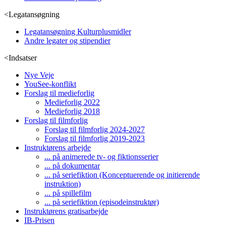
<
Legatansøgning
Legatansøgning Kulturplusmidler
Andre legater og stipendier
<
Indsatser
Nye Veje
YouSee-konflikt
Forslag til medieforlig
Medieforlig 2022
Medieforlig 2018
Forslag til filmforlig
Forslag til filmforlig 2024-2027
Forslag til filmforlig 2019-2023
Instruktørens arbejde
... på animerede tv- og fiktionsserier
... på dokumentar
... på seriefiktion (Konceptuerende og initierende
instruktion)
... på spillefilm
... på seriefiktion (episodeinstruktør)
Instruktørens gratisarbejde
IB-Prisen