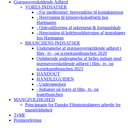
Grænseoverskridende Adfærd
VORES INDSATSER
- For medlemmer: henvendelse til kontaktperson
- Henvisning til krisepsykologhjælp hos
Hartmanns
- Opkvalificering af sekretariat & formandskab
- Henvisning til ledelsesrådgivning af instruktører
hos Hartmanns
BRANCHENS INDSATSER
Undersøgelse af grænseoverskridende adfærd i
film-, tv-, og scenekunstbranchen 2020
Opfølgende undersøgelse af fælles indsats mod
grænseoverskridende adfærd i film-, tv- og
scenekunstbranchen 2023
HANDOUT
HANDLEGUIDEN
- Undersøgelsen
- Indsatser på tværs af film-, tv- og
teaterbranchen
MANGFOLDIGHED
Princippapir for Danske Filminstruktørers arbejde for
mangfoldighed
TvMF
Premierefejring