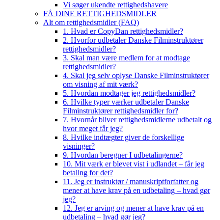
Vi søger ukendte rettighedshavere
FÅ DINE RETTIGHEDSMIDLER
Alt om rettighedsmidler (FAQ)
1. Hvad er CopyDan rettighedsmidler?
2. Hvorfor udbetaler Danske Filminstruktører
rettighedsmidler?
3. Skal man være medlem for at modtage
rettighedsmidler?
4. Skal jeg selv oplyse Danske Filminstruktører
om visning af mit værk?
5. Hvordan modtager jeg rettighedsmidler?
6. Hvilke typer værker udbetaler Danske
Filminstruktører rettighedsmidler for?
7. Hvornår bliver rettighedsmidlerne udbetalt og
hvor meget får jeg?
8. Hvilke indtægter giver de forskellige
visninger?
9. Hvordan beregner I udbetalingerne?
10. Mit værk er blevet vist i udlandet – får jeg
betaling for det?
11. Jeg er instruktør / manuskriptforfatter og
mener at have krav på en udbetaling – hvad gør
jeg?
12. Jeg er arving og mener at have krav på en
udbetaling – hvad gør jeg?