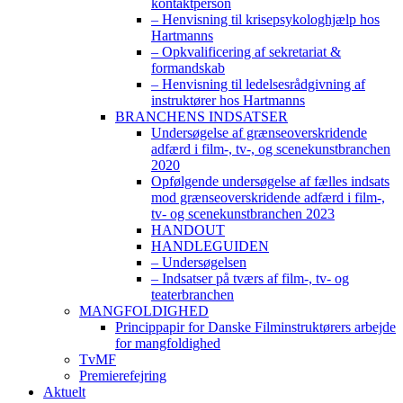
kontaktperson
– Henvisning til krisepsykologhjælp hos
Hartmanns
– Opkvalificering af sekretariat &
formandskab
– Henvisning til ledelsesrådgivning af
instruktører hos Hartmanns
BRANCHENS INDSATSER
Undersøgelse af grænseoverskridende
adfærd i film-, tv-, og scenekunstbranchen
2020
Opfølgende undersøgelse af fælles indsats
mod grænseoverskridende adfærd i film-,
tv- og scenekunstbranchen 2023
HANDOUT
HANDLEGUIDEN
– Undersøgelsen
– Indsatser på tværs af film-, tv- og
teaterbranchen
MANGFOLDIGHED
Princippapir for Danske Filminstruktørers arbejde
for mangfoldighed
TvMF
Premierefejring
Aktuelt