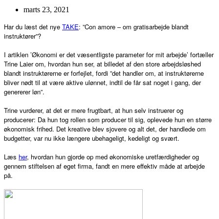
marts 23, 2021
Har du læst det nye
TAKE
: ”Con amore – om gratisarbejde blandt
instruktører”?
I artiklen ’Økonomi er det væsentligste parameter for mit arbejde’ fortæller
Trine Laier om, hvordan hun ser, at billedet af den store arbejdsløshed
blandt instruktørerne er forfejlet, fordi ”det handler om, at instruktørerne
bliver nødt til at være aktive ulønnet, indtil de får sat noget i gang, der
genererer løn”.
Trine vurderer, at det er mere frugtbart, at hun selv instruerer og
producerer: Da hun tog rollen som producer til sig, oplevede hun en større
økonomisk frihed. Det kreative blev sjovere og alt det, der handlede om
budgetter, var nu ikke længere ubehageligt, kedeligt og svært.
Læs
her
, hvordan hun gjorde op med økonomiske uretfærdigheder og
gennem stiftelsen af eget firma, fandt en mere effektiv måde at arbejde
på.