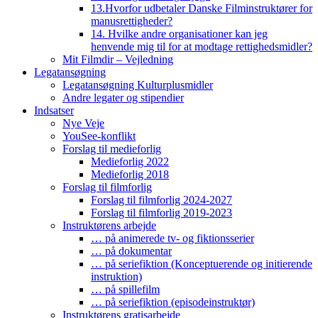
13.Hvorfor udbetaler Danske Filminstruktører for
manusrettigheder?
14. Hvilke andre organisationer kan jeg
henvende mig til for at modtage rettighedsmidler?
Mit Filmdir – Vejledning
Legatansøgning
Legatansøgning Kulturplusmidler
Andre legater og stipendier
Indsatser
Nye Veje
YouSee-konflikt
Forslag til medieforlig
Medieforlig 2022
Medieforlig 2018
Forslag til filmforlig
Forslag til filmforlig 2024-2027
Forslag til filmforlig 2019-2023
Instruktørens arbejde
… på animerede tv- og fiktionsserier
… på dokumentar
… på seriefiktion (Konceptuerende og initierende
instruktion)
… på spillefilm
… på seriefiktion (episodeinstruktør)
Instruktørens gratisarbejde