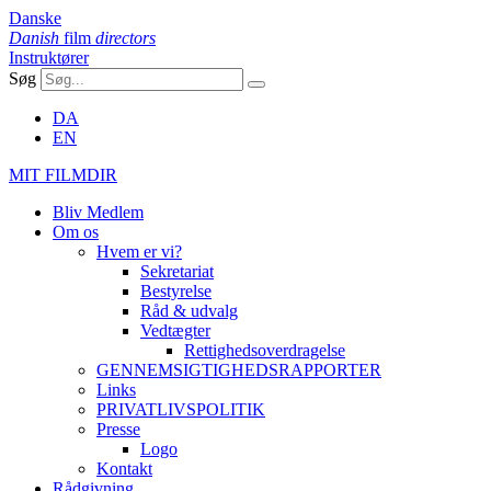
Danske
Danish
film
directors
Instruktører
Søg
DA
EN
MIT FILMDIR
Bliv Medlem
Om os
Hvem er vi?
Sekretariat
Bestyrelse
Råd & udvalg
Vedtægter
Rettighedsoverdragelse
GENNEMSIGTIGHEDSRAPPORTER
Links
PRIVATLIVSPOLITIK
Presse
Logo
Kontakt
Rådgivning