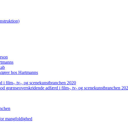
nstruktion)
erson
artmanns
kab
uktører hos Hartmanns
 i film-, tv-, og scenekunstbranchen 2020
mod grænseoverskridende adfærd i film-, tv- og scenekunstbranchen 20
anchen
 for mangfoldighed