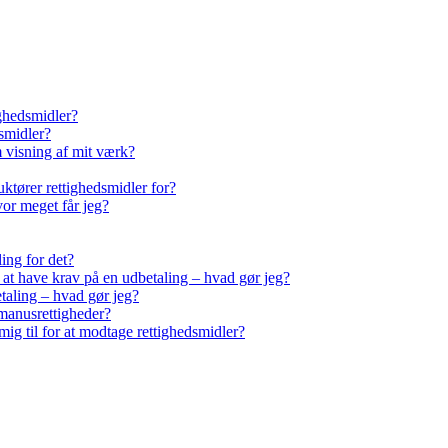
ighedsmidler?
smidler?
m visning af mit værk?
ktører rettighedsmidler for?
vor meget får jeg?
ling for det?
r at have krav på en udbetaling – hvad gør jeg?
taling – hvad gør jeg?
manusrettigheder?
ig til for at modtage rettighedsmidler?