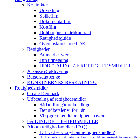
Kontrakter
Udvikling
Spillefilm
Dokumentarfilm
Kortfilm
Dubbinginstruktørkontrakt
Rettighedsguide
Overenskomst med DR
Rettigheder
Anmeld et værk
Din udbetaling
UDBETALING AF RETTIGHEDSMIDLER
A-kasse & aktivering
Barselsdagpenge
KUNSTNERNES BESKATNING
Rettighedsmidler
Create Denmark
Udbetaling af rettighedsmidler
Sådan foregår udbetalingen
Det udbetaler vi for i år
Vi søger ukendte rettighedshavere
FÅ DINE RETTIGHEDSMIDLER
Alt om rettighedsmidler (FAQ)
1. Hvad er CopyDan rettighedsmidler?
2. Hvorfor udbetaler Danske Filminstruktører rett