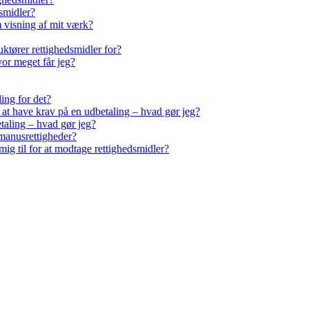
smidler?
m visning af mit værk?
ktører rettighedsmidler for?
vor meget får jeg?
ling for det?
r at have krav på en udbetaling – hvad gør jeg?
taling – hvad gør jeg?
manusrettigheder?
ig til for at modtage rettighedsmidler?