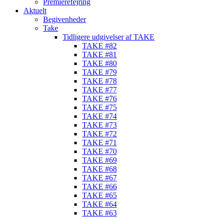
Premierefejring
Aktuelt
Begivenheder
Take
Tidligere udgivelser af TAKE
TAKE #82
TAKE #81
TAKE #80
TAKE #79
TAKE #78
TAKE #77
TAKE #76
TAKE #75
TAKE #74
TAKE #73
TAKE #72
TAKE #71
TAKE #70
TAKE #69
TAKE #68
TAKE #67
TAKE #66
TAKE #65
TAKE #64
TAKE #63