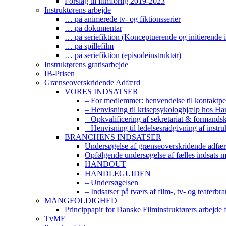
Forslag til filmforlig 2019-2023
Instruktørens arbejde
… på animerede tv- og fiktionsserier
… på dokumentar
… på seriefiktion (Konceptuerende og initierende i
… på spillefilm
… på seriefiktion (episodeinstruktør)
Instruktørens gratisarbejde
IB-Prisen
Grænseoverskridende Adfærd
VORES INDSATSER
– For medlemmer: henvendelse til kontaktp
– Henvisning til krisepsykologhjælp hos H
– Opkvalificering af sekretariat & formands
– Henvisning til ledelsesrådgivning af instr
BRANCHENS INDSATSER
Undersøgelse af grænseoverskridende adfærd
Opfølgende undersøgelse af fælles indsats 
HANDOUT
HANDLEGUIDEN
– Undersøgelsen
– Indsatser på tværs af film-, tv- og teaterbr
MANGFOLDIGHED
Princippapir for Danske Filminstruktørers arbejde
TvMF