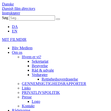
Danske
Danish
film
directors
Instruktører
Søg
DA
EN
MIT FILMDIR
Bliv Medlem
Om os
Hvem er vi?
Sekretariat
Bestyrelse
Råd & udvalg
Vedtægter
Rettighedsoverdragelse
GENNEMSIGTIGHEDSRAPPORTER
Links
PRIVATLIVSPOLITIK
Presse
Logo
Kontakt
Rådgivning