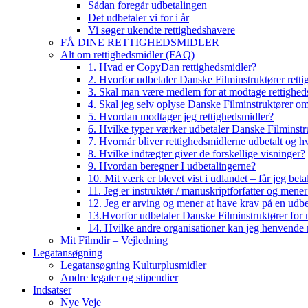
Sådan foregår udbetalingen
Det udbetaler vi for i år
Vi søger ukendte rettighedshavere
FÅ DINE RETTIGHEDSMIDLER
Alt om rettighedsmidler (FAQ)
1. Hvad er CopyDan rettighedsmidler?
2. Hvorfor udbetaler Danske Filminstruktører rett
3. Skal man være medlem for at modtage rettighed
4. Skal jeg selv oplyse Danske Filminstruktører o
5. Hvordan modtager jeg rettighedsmidler?
6. Hvilke typer værker udbetaler Danske Filminstru
7. Hvornår bliver rettighedsmidlerne udbetalt og h
8. Hvilke indtægter giver de forskellige visninger?
9. Hvordan beregner I udbetalingerne?
10. Mit værk er blevet vist i udlandet – får jeg beta
11. Jeg er instruktør / manuskriptforfatter og mene
12. Jeg er arving og mener at have krav på en udbe
13.Hvorfor udbetaler Danske Filminstruktører for 
14. Hvilke andre organisationer kan jeg henvende m
Mit Filmdir – Vejledning
Legatansøgning
Legatansøgning Kulturplusmidler
Andre legater og stipendier
Indsatser
Nye Veje