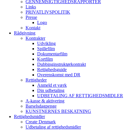
GENNEMSIGTIGHEDSRAPPORTER
Links
PRIVATLIVSPOLITIK
Presse
Logo
Kontakt
Rådgivning
Kontrakter
Udvikling
Spillefilm
Dokumentarfilm
Kortfilm
Dubbinginstruktørkontrakt
Rettighedsguide
Overenskomst med DR
Rettigheder
Anmeld et værk
Din udbetaling
UDBETALING AF RETTIGHEDSMIDLER
A-kasse & aktivering
Barselsdagpenge
KUNSTNERNES BESKATNING
Rettighedsmidler
Create Denmark
Udbetaling af rettighedsmidler