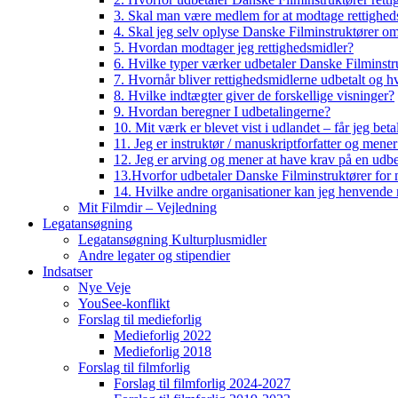
3. Skal man være medlem for at modtage rettighed
4. Skal jeg selv oplyse Danske Filminstruktører o
5. Hvordan modtager jeg rettighedsmidler?
6. Hvilke typer værker udbetaler Danske Filminstru
7. Hvornår bliver rettighedsmidlerne udbetalt og h
8. Hvilke indtægter giver de forskellige visninger?
9. Hvordan beregner I udbetalingerne?
10. Mit værk er blevet vist i udlandet – får jeg beta
11. Jeg er instruktør / manuskriptforfatter og mene
12. Jeg er arving og mener at have krav på en udbe
13.Hvorfor udbetaler Danske Filminstruktører for 
14. Hvilke andre organisationer kan jeg henvende m
Mit Filmdir – Vejledning
Legatansøgning
Legatansøgning Kulturplusmidler
Andre legater og stipendier
Indsatser
Nye Veje
YouSee-konflikt
Forslag til medieforlig
Medieforlig 2022
Medieforlig 2018
Forslag til filmforlig
Forslag til filmforlig 2024-2027