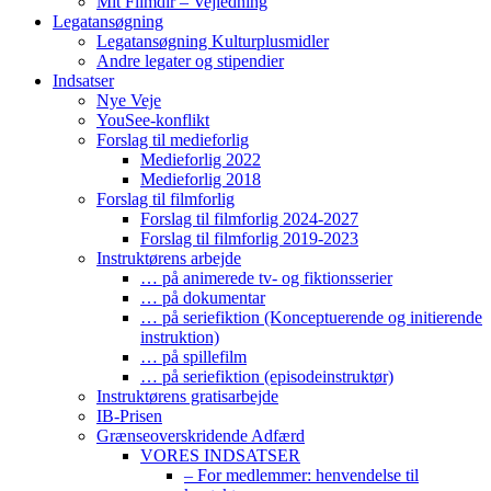
Mit Filmdir – Vejledning
Legatansøgning
Legatansøgning Kulturplusmidler
Andre legater og stipendier
Indsatser
Nye Veje
YouSee-konflikt
Forslag til medieforlig
Medieforlig 2022
Medieforlig 2018
Forslag til filmforlig
Forslag til filmforlig 2024-2027
Forslag til filmforlig 2019-2023
Instruktørens arbejde
… på animerede tv- og fiktionsserier
… på dokumentar
… på seriefiktion (Konceptuerende og initierende
instruktion)
… på spillefilm
… på seriefiktion (episodeinstruktør)
Instruktørens gratisarbejde
IB-Prisen
Grænseoverskridende Adfærd
VORES INDSATSER
– For medlemmer: henvendelse til