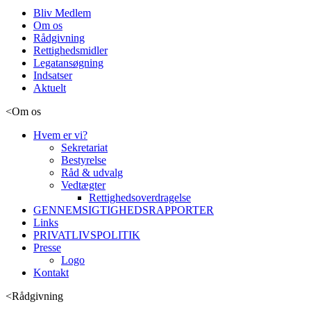
Bliv Medlem
Om os
Rådgivning
Rettighedsmidler
Legatansøgning
Indsatser
Aktuelt
<
Om os
Hvem er vi?
Sekretariat
Bestyrelse
Råd & udvalg
Vedtægter
Rettighedsoverdragelse
GENNEMSIGTIGHEDSRAPPORTER
Links
PRIVATLIVSPOLITIK
Presse
Logo
Kontakt
<
Rådgivning