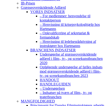
IB-Prisen
Grænseoverskridende Adfærd
VORES INDSATSER
– For medlemmer: henvendelse til
kontaktperson
– Henvisning til krisepsykologhjælp hos
Hartmanns
– Opkvalificering af sekretariat &
formandskab
– Henvisning til ledelsesrådgivning af
instruktører hos Hartmanns
BRANCHENS INDSATSER
Undersøgelse af grænseoverskridende
adfærd i film-, tv-, og scenekunstbranchen
2020
Opfølgende undersøgelse af fælles indsats
mod grænseoverskridende adfærd i film-,
tv- og scenekunstbranchen 2023
HANDOUT
HANDLEGUIDEN
– Undersøgelsen
– Indsatser på tværs af film-, tv- og
teaterbranchen
MANGFOLDIGHED
Princippapir for Danske Filminstruktørers arbejde