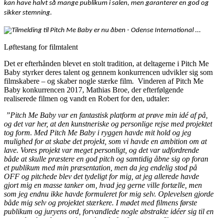
kan have halvt så mange publikum i salen, men garanterer en god og
sikker stemning.
Løftestang for filmtalent
Det er efterhånden blevet en stolt tradition, at deltagerne i Pitch Me
Baby styrker deres talent og gennem konkurrencen udvikler sig som
filmskabere – og skaber nogle stærke film. Vinderen af Pitch Me
Baby konkurrencen 2017, Mathias Broe, der efterfølgende
realiserede filmen og vandt en Robert for den, udtaler:
”Pitch Me Baby var en fantastisk platform at prøve min idé af på,
og det var her, at den kunstneriske og personlige rejse med projektet
tog form. Med Pitch Me Baby i ryggen havde mit hold og jeg
mulighed for at skabe det projekt, som vi havde en ambition om at
lave. Vores projekt var meget personligt, og det var udfordrende
både at skulle præstere en god pitch og samtidig åbne sig op foran
et publikum med min præsentation, men da jeg endelig stod på
OFF og pitchede blev det tydeligt for mig, at jeg allerede havde
gjort mig en masse tanker om, hvad jeg gerne ville fortælle, men
som jeg endnu ikke havde formuleret for mig selv. Oplevelsen gjorde
både mig selv og projektet stærkere. I mødet med filmens første
publikum og juryens ord, forvandlede nogle abstrakte idéer sig til en