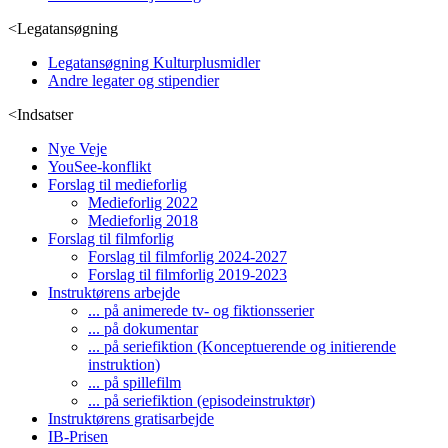
<
Legatansøgning
Legatansøgning Kulturplusmidler
Andre legater og stipendier
<
Indsatser
Nye Veje
YouSee-konflikt
Forslag til medieforlig
Medieforlig 2022
Medieforlig 2018
Forslag til filmforlig
Forslag til filmforlig 2024-2027
Forslag til filmforlig 2019-2023
Instruktørens arbejde
... på animerede tv- og fiktionsserier
... på dokumentar
... på seriefiktion (Konceptuerende og initierende
instruktion)
... på spillefilm
... på seriefiktion (episodeinstruktør)
Instruktørens gratisarbejde
IB-Prisen