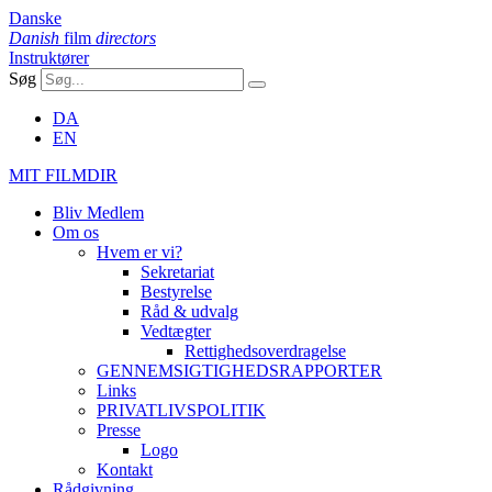
Danske
Danish
film
directors
Instruktører
Søg
DA
EN
MIT FILMDIR
Bliv Medlem
Om os
Hvem er vi?
Sekretariat
Bestyrelse
Råd & udvalg
Vedtægter
Rettighedsoverdragelse
GENNEMSIGTIGHEDSRAPPORTER
Links
PRIVATLIVSPOLITIK
Presse
Logo
Kontakt
Rådgivning