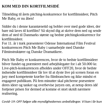
KOM MED DIN KORTFILMSIDÉ
Tilmelding til årets pitching-konkurrence for kortfilmsideer, Pitch
Me Baby, er nu åben!
Sidder du i denne karantænetid og bobler over med gode ideer, der
bare må laves til kortfilm? Så skynd dig at skrive dem ned og sende
dem af sted til Danmarks største og bedste pitchingkonkurrence for
kortfilmsideer.
For 11. år i træk præsenterer Odense International Film Festival
konkurrencen Pitch Me Baby i samarbejde med Danske
Filminstruktører og Danske Dramatikere.
Pitch Me Baby er konkurrencen, hvor de to bedste kortfilmsideer
bliver fundet og præmieret med arbejdslegater for i alt 50.000 kr.
Live-pitch-konkurrencen afholdes under OFF20, hvor de bedste
indsendte kortfilmsideer får lov til at dyste live på scenen foran en
jury med kompetente kræfter fra filmbranchen og ikke mindst et
engageret publikum. På fem minutter skal pitcherne præsentere
deres ideer og tanker og overbevise juryen om, at netop deres idé
fortjener prisen for dermed at komme et stort skridt nærmere
realisering.
Covid-19: OFF følger alle myndighedernes anbefalinger. Vi kan i år kun