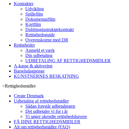
Kontrakter
Udvikling
Spillefilm
Dokumentarfilm
Kortfilm
Dubbinginstruktørkontrakt
Rettighedsguide
Overenskomst med DR
Rettigheder
Anmeld et værk
Din udbetaling
UDBETALING AF RETTIGHEDSMIDLER
A-kasse & aktivering
Barselsdagpenge
KUNSTNERNES BESKATNING
<
Rettighedsmidler
Create Denmark
Udbetaling af rettighedsmidler
Sådan foregår udbetalingen
Det udbetaler vi for i år
Vi søger ukendte rettighedshavere
FÅ DINE RETTIGHEDSMIDLER
Alt om rettighedsmidler (FAQ)