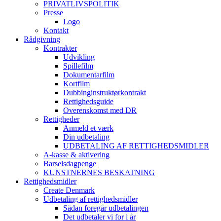
PRIVATLIVSPOLITIK
Presse
Logo
Kontakt
Rådgivning
Kontrakter
Udvikling
Spillefilm
Dokumentarfilm
Kortfilm
Dubbinginstruktørkontrakt
Rettighedsguide
Overenskomst med DR
Rettigheder
Anmeld et værk
Din udbetaling
UDBETALING AF RETTIGHEDSMIDLER
A-kasse & aktivering
Barselsdagpenge
KUNSTNERNES BESKATNING
Rettighedsmidler
Create Denmark
Udbetaling af rettighedsmidler
Sådan foregår udbetalingen
Det udbetaler vi for i år