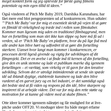
meget konkret form og jeg oplevede for første gang filmens
potentiale og min egen tillid til ideen.”
Også vinderen af Pitch Me Baby 2019, Darshika Karunahara, har
fået mere end blot pengepræmien ud af konkurrencen. Hun udtaler:
”‘Pitch Me Baby’ var for mig et essentielt skridt på vejen til at gøre
en filmidé til virkelighed og træde ind i rollen som filmskaber.
Kommer man ligesom mig uden en traditionel filmbaggrund, men
har en fortælling som man slet ikke kan slippe og bare må få ud i
verden, så er ‘Pitch Me Baby’ en platform, hvor du på lige fod med
alle andre kan blive hørt og udfordret til at gøre din fortælling
stærkere. Uanset hvor langt man kommer i konkurrencen, er
processen dertil ligeså givende og vigtig for udviklingen af dit
filmprojekt. Det er en øvelse i at finde ind til kernen af din fortælling,
give den en unik stemme og lade et publikum mærke dig igennem
fortællingen – et værktøj, som virkelig er til gavn for den kreative
udvikling. Selvom det er utroligt intimiderende at sende sin spæde
idé ud iblandt dygtige, etablerede kunstnere og lade den blive
vurderet af en garvet jury og en hel industri, er det samtidigt også
det bedste sted at få viden og respons på din idé, blive skarpere og
inspireret til at arbejde videre. Det var for mig den rette støtte og
motivation for at kunne gå videre med at skabe filmen.”
Otte ideer kommer igennem nåleøjet og får mulighed for at live-
pitche under OFF20. Vi modtager ideer fra både meget erfarne