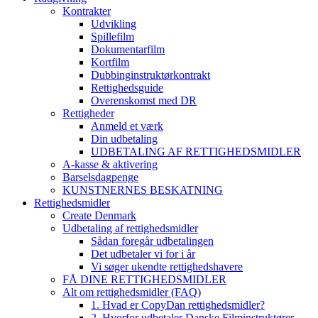
Kontrakter
Udvikling
Spillefilm
Dokumentarfilm
Kortfilm
Dubbinginstruktørkontrakt
Rettighedsguide
Overenskomst med DR
Rettigheder
Anmeld et værk
Din udbetaling
UDBETALING AF RETTIGHEDSMIDLER
A-kasse & aktivering
Barselsdagpenge
KUNSTNERNES BESKATNING
Rettighedsmidler
Create Denmark
Udbetaling af rettighedsmidler
Sådan foregår udbetalingen
Det udbetaler vi for i år
Vi søger ukendte rettighedshavere
FÅ DINE RETTIGHEDSMIDLER
Alt om rettighedsmidler (FAQ)
1. Hvad er CopyDan rettighedsmidler?
2. Hvorfor udbetaler Danske Filminstruktører