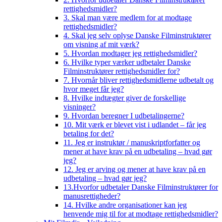
rettighedsmidler?
3. Skal man være medlem for at modtage
rettighedsmidler?
4. Skal jeg selv oplyse Danske Filminstruktører
om visning af mit værk?
5. Hvordan modtager jeg rettighedsmidler?
6. Hvilke typer værker udbetaler Danske
Filminstruktører rettighedsmidler for?
7. Hvornår bliver rettighedsmidlerne udbetalt og
hvor meget får jeg?
8. Hvilke indtægter giver de forskellige
visninger?
9. Hvordan beregner I udbetalingerne?
10. Mit værk er blevet vist i udlandet – får jeg
betaling for det?
11. Jeg er instruktør / manuskriptforfatter og
mener at have krav på en udbetaling – hvad gør
jeg?
12. Jeg er arving og mener at have krav på en
udbetaling – hvad gør jeg?
13.Hvorfor udbetaler Danske Filminstruktører for
manusrettigheder?
14. Hvilke andre organisationer kan jeg
henvende mig til for at modtage rettighedsmidler?