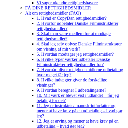
Vi søger ukendte rettighedshavere
FÅ DINE RETTIGHEDSMIDLER
Alt om rettighedsmidler (FAQ)
1. Hvad er CopyDan rettighedsmidler?
2. Hvorfor udbetaler Danske Filminstruktører
rettighedsmidler?
3. Skal man være medlem for at modtage
rettighedsmidler?
4. Skal jeg selv oplyse Danske Filminstruktører
om visning af mit værk?
5. Hvordan modtager jeg rettighedsmidler?
6. Hvilke typer værker udbetaler Danske
Filminstruktører rettighedsmidler for?
7. Hvornår bliver rettighedsmidlerne udbetalt og
hvor meget får jeg?
8. Hvilke indtægter giver de forskellige
visninger?
9. Hvordan beregner I udbetalingerne?
10. Mit værk er blevet vist i udlandet – får jeg
betaling for det?
11. Jeg er instruktør / manuskriptforfatter og
mener at have krav på en udbetaling – hvad gør
jeg?
12. Jeg er arving og mener at have krav på en
udbetaling – hvad gør jeg?