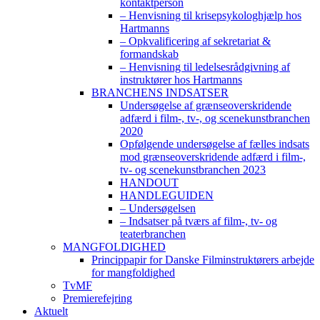
kontaktperson
– Henvisning til krisepsykologhjælp hos
Hartmanns
– Opkvalificering af sekretariat &
formandskab
– Henvisning til ledelsesrådgivning af
instruktører hos Hartmanns
BRANCHENS INDSATSER
Undersøgelse af grænseoverskridende
adfærd i film-, tv-, og scenekunstbranchen
2020
Opfølgende undersøgelse af fælles indsats
mod grænseoverskridende adfærd i film-,
tv- og scenekunstbranchen 2023
HANDOUT
HANDLEGUIDEN
– Undersøgelsen
– Indsatser på tværs af film-, tv- og
teaterbranchen
MANGFOLDIGHED
Princippapir for Danske Filminstruktørers arbejde
for mangfoldighed
TvMF
Premierefejring
Aktuelt