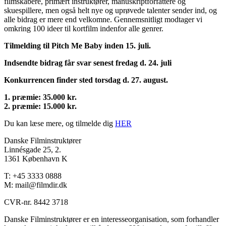
filmskabere, primært instruktører, manuskriptforfattere og
skuespillere, men også helt nye og uprøvede talenter sender ind, og
alle bidrag er mere end velkomne. Gennemsnitligt modtager vi
omkring 100 ideer til kortfilm indenfor alle genrer.
Tilmelding til Pitch Me Baby inden 15. juli.
Indsendte bidrag får svar senest fredag d. 24. juli
Konkurrencen finder sted torsdag d. 27. august.
1. præmie: 35.000 kr.
2. præmie: 15.000 kr.
Du kan læse mere, og tilmelde dig
HER
Danske Filminstruktører
Linnésgade 25, 2.
1361 København K
T: +45 3333 0888
M: mail@filmdir.dk
CVR-nr. 8442 3718
Danske Filminstruktører er en interesseorganisation, som forhandler