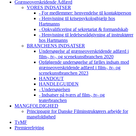
Grænseoverskridende Adfærd
VORES INDSATSER
- For medlemmer: henvendelse til kontaktperson
- Henvisning til krisepsykologhjælp hos
Hartmanns
- Opkvalificering af sekretariat & formandskab
- Henvisning til ledelsesrådgivning af instruktører
hos Hartmanns
BRANCHENS INDSATSER
Undersøgelse af grænseoverskridende adfærd i
film-, tv-, og scenekunstbranchen 2020
Opfølgende undersøgelse af fælles indsats mod
grænseoverskridende adfærd i film-, tv- og
scenekunstbranchen 2023
HANDOUT
HANDLEGUIDEN
- Undersøgelsen
- Indsatser på tværs af film-, tv- og
teaterbranchen
MANGFOLDIGHED
Princippapir for Danske Filminstruktørers arbejde for
mangfoldighed
TvMF
Premierefejring