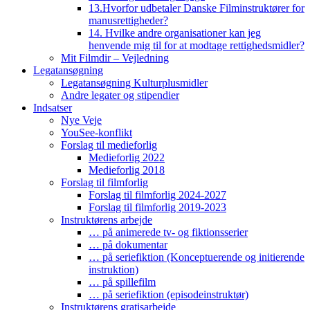
13.Hvorfor udbetaler Danske Filminstruktører for
manusrettigheder?
14. Hvilke andre organisationer kan jeg
henvende mig til for at modtage rettighedsmidler?
Mit Filmdir – Vejledning
Legatansøgning
Legatansøgning Kulturplusmidler
Andre legater og stipendier
Indsatser
Nye Veje
YouSee-konflikt
Forslag til medieforlig
Medieforlig 2022
Medieforlig 2018
Forslag til filmforlig
Forslag til filmforlig 2024-2027
Forslag til filmforlig 2019-2023
Instruktørens arbejde
… på animerede tv- og fiktionsserier
… på dokumentar
… på seriefiktion (Konceptuerende og initierende
instruktion)
… på spillefilm
… på seriefiktion (episodeinstruktør)
Instruktørens gratisarbejde