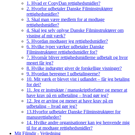
1. Hvad er CopyDan rettighedsmidler?
2. Hvorfor udbetaler Danske Filminstruktører
rettighedsmidler?
3. Skal man være medlem for at modtage
rettighedsmidler?
4. Skal jeg selv oplyse Danske Filminstruktører om
visning af mit værk?
5. Hvordan modtager jeg rettighedsmidler?
6. Hvilke typer værker udbetaler Danske
Filminstruktører rettighedsmidler for?
7. Hvornår bliver rettighedsmidlerne udbetalt og hvor
meget får jeg?
8. Hvilke indtægter giver de forskellige visninger?
9. Hvordan beregner I udbetalingerne?
10. Mit værk er blevet vist i udlandet – får jeg betaling
for det?
11. Jeg er instruktør / manuskriptforfatter og mener at
have krav på en udbetaling – hvad gør jeg?
12. Jeg er arving og mener at have krav på en
udbetaling – hvad gør jeg?
13.Hvorfor udbetaler Danske Filminstruktører for
manusrettigheder?
14. Hvilke andre organisationer kan jeg henvende mig
til for at modtage rettighedsmidler?
Mit Filmdir - Vejledning