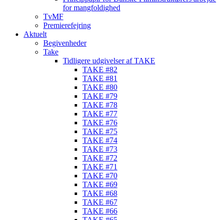
for mangfoldighed
TvMF
Premierefejring
Aktuelt
Begivenheder
Take
Tidligere udgivelser af TAKE
TAKE #82
TAKE #81
TAKE #80
TAKE #79
TAKE #78
TAKE #77
TAKE #76
TAKE #75
TAKE #74
TAKE #73
TAKE #72
TAKE #71
TAKE #70
TAKE #69
TAKE #68
TAKE #67
TAKE #66
TAKE #65