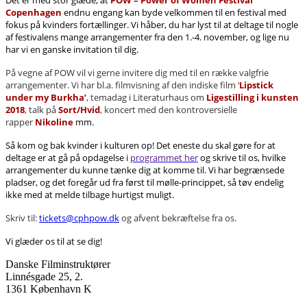
Copenhagen
endnu engang kan byde velkommen til en festival med
fokus på kvinders fortællinger. Vi håber, du har lyst til at deltage til nogle
af festivalens mange arrangementer fra den 1.-4. november, og lige nu
har vi en ganske invitation til dig.
På vegne af POW vil vi gerne invitere dig med til en række valgfrie
arrangementer. Vi har bl.a. filmvisning af den indiske film
‘
Lipstick
under my Burkha’
, temadag i Literaturhaus om
Ligestilling i kunsten
2018
,
talk på
Sort/Hvid
, koncert med den kontroversielle
rapper
Nikoline
mm.
Så kom og bak kvinder i kulturen op! Det eneste du skal gøre for at
deltage er at gå på opdagelse i
programmet her
og skrive til os, hvilke
arrangementer du kunne tænke dig at komme til. Vi har begrænsede
pladser, og det foregår ud fra først til mølle-princippet, så tøv endelig
ikke med at melde tilbage hurtigst muligt.
Skriv til:
tickets@cphpow.dk
og afvent bekræftelse fra os.
Vi glæder os til at se dig!
Danske Filminstruktører
Linnésgade 25, 2.
1361 København K