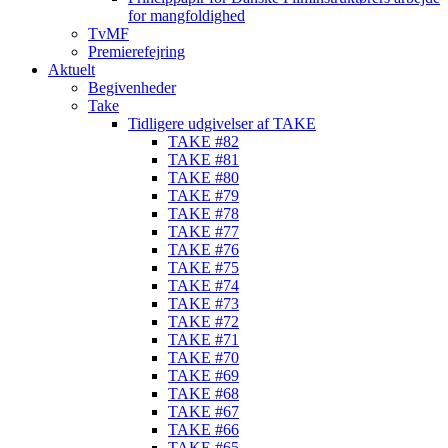
for mangfoldighed
TvMF
Premierefejring
Aktuelt
Begivenheder
Take
Tidligere udgivelser af TAKE
TAKE #82
TAKE #81
TAKE #80
TAKE #79
TAKE #78
TAKE #77
TAKE #76
TAKE #75
TAKE #74
TAKE #73
TAKE #72
TAKE #71
TAKE #70
TAKE #69
TAKE #68
TAKE #67
TAKE #66
TAKE #65