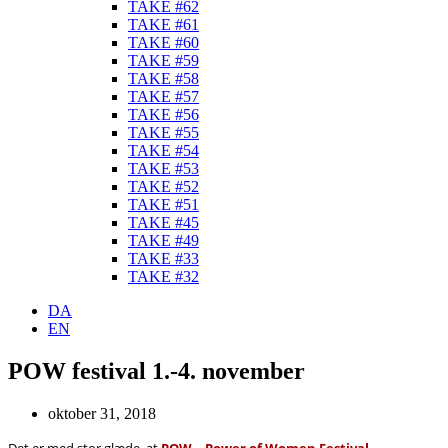
TAKE #62
TAKE #61
TAKE #60
TAKE #59
TAKE #58
TAKE #57
TAKE #56
TAKE #55
TAKE #54
TAKE #53
TAKE #52
TAKE #51
TAKE #45
TAKE #49
TAKE #33
TAKE #32
DA
EN
POW festival 1.-4. november
oktober 31, 2018
Det er med stor glæde, at
POW – Power of Women Festival