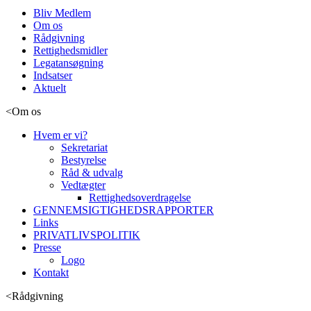
Bliv Medlem
Om os
Rådgivning
Rettighedsmidler
Legatansøgning
Indsatser
Aktuelt
<
Om os
Hvem er vi?
Sekretariat
Bestyrelse
Råd & udvalg
Vedtægter
Rettighedsoverdragelse
GENNEMSIGTIGHEDSRAPPORTER
Links
PRIVATLIVSPOLITIK
Presse
Logo
Kontakt
<
Rådgivning