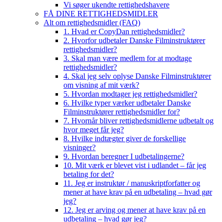
Vi søger ukendte rettighedshavere
FÅ DINE RETTIGHEDSMIDLER
Alt om rettighedsmidler (FAQ)
1. Hvad er CopyDan rettighedsmidler?
2. Hvorfor udbetaler Danske Filminstruktører
rettighedsmidler?
3. Skal man være medlem for at modtage
rettighedsmidler?
4. Skal jeg selv oplyse Danske Filminstruktører
om visning af mit værk?
5. Hvordan modtager jeg rettighedsmidler?
6. Hvilke typer værker udbetaler Danske
Filminstruktører rettighedsmidler for?
7. Hvornår bliver rettighedsmidlerne udbetalt og
hvor meget får jeg?
8. Hvilke indtægter giver de forskellige
visninger?
9. Hvordan beregner I udbetalingerne?
10. Mit værk er blevet vist i udlandet – får jeg
betaling for det?
11. Jeg er instruktør / manuskriptforfatter og
mener at have krav på en udbetaling – hvad gør
jeg?
12. Jeg er arving og mener at have krav på en
udbetaling – hvad gør jeg?