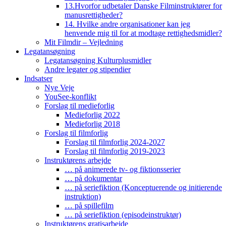
13.Hvorfor udbetaler Danske Filminstruktører for
manusrettigheder?
14. Hvilke andre organisationer kan jeg
henvende mig til for at modtage rettighedsmidler?
Mit Filmdir – Vejledning
Legatansøgning
Legatansøgning Kulturplusmidler
Andre legater og stipendier
Indsatser
Nye Veje
YouSee-konflikt
Forslag til medieforlig
Medieforlig 2022
Medieforlig 2018
Forslag til filmforlig
Forslag til filmforlig 2024-2027
Forslag til filmforlig 2019-2023
Instruktørens arbejde
… på animerede tv- og fiktionsserier
… på dokumentar
… på seriefiktion (Konceptuerende og initierende
instruktion)
… på spillefilm
… på seriefiktion (episodeinstruktør)
Instruktørens gratisarbejde