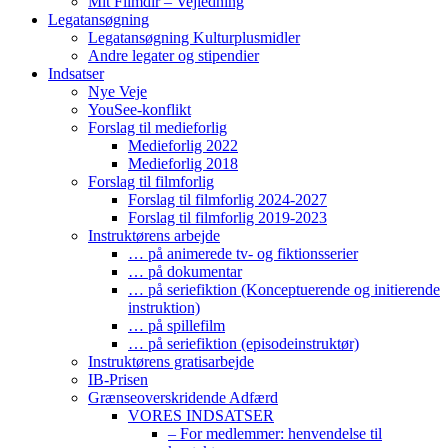
Mit Filmdir – Vejledning
Legatansøgning
Legatansøgning Kulturplusmidler
Andre legater og stipendier
Indsatser
Nye Veje
YouSee-konflikt
Forslag til medieforlig
Medieforlig 2022
Medieforlig 2018
Forslag til filmforlig
Forslag til filmforlig 2024-2027
Forslag til filmforlig 2019-2023
Instruktørens arbejde
… på animerede tv- og fiktionsserier
… på dokumentar
… på seriefiktion (Konceptuerende og initierende
instruktion)
… på spillefilm
… på seriefiktion (episodeinstruktør)
Instruktørens gratisarbejde
IB-Prisen
Grænseoverskridende Adfærd
VORES INDSATSER
– For medlemmer: henvendelse til