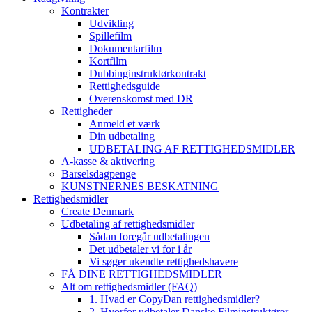
Kontrakter
Udvikling
Spillefilm
Dokumentarfilm
Kortfilm
Dubbinginstruktørkontrakt
Rettighedsguide
Overenskomst med DR
Rettigheder
Anmeld et værk
Din udbetaling
UDBETALING AF RETTIGHEDSMIDLER
A-kasse & aktivering
Barselsdagpenge
KUNSTNERNES BESKATNING
Rettighedsmidler
Create Denmark
Udbetaling af rettighedsmidler
Sådan foregår udbetalingen
Det udbetaler vi for i år
Vi søger ukendte rettighedshavere
FÅ DINE RETTIGHEDSMIDLER
Alt om rettighedsmidler (FAQ)
1. Hvad er CopyDan rettighedsmidler?
2. Hvorfor udbetaler Danske Filminstruktører