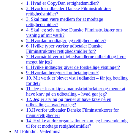
1. Hvad er CopyDan rettighedsmidler?
2. Hvorfor udbetaler Danske Filminstruktører
rettighedsmidler?
3. Skal man være medlem for at modtage
rettighedsmidler?
4. Skal jeg selv oplyse Danske Filminstruktører om
visning af mit værk?
5. Hvordan modtager jeg rettighedsmidler?
6. Hvilke typer værker udbetaler Danske
Filminstruktører rettighedsmidler for?
7. Hvornår bliver rettighedsmidlerne udbetalt og hvor
meget får jeg?
8. Hvilke indtægter giver de forskellige visninger?
9. Hvordan beregner I udbetalingerne?
10. Mit værk er blevet vist i udlandet – får jeg betaling
for det?
11. Jeg er instruktør / manuskriptforfatter og mener at
have krav på en udbetaling – hvad gør jeg?
12. Jeg er arving og mener at have krav på en
udbetaling – hvad gør jeg?
13.Hvorfor udbetaler Danske Filminstruktører for
manusrettigheder?
14. Hvilke andre organisationer kan jeg henvende mig
til for at modtage rettighedsmidler?
Mit Filmdir - Vejledning