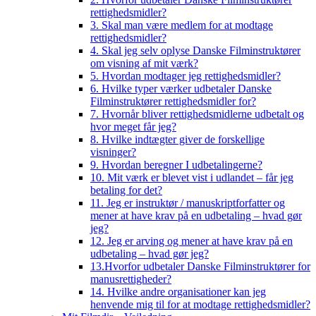
rettighedsmidler?
3. Skal man være medlem for at modtage
rettighedsmidler?
4. Skal jeg selv oplyse Danske Filminstruktører
om visning af mit værk?
5. Hvordan modtager jeg rettighedsmidler?
6. Hvilke typer værker udbetaler Danske
Filminstruktører rettighedsmidler for?
7. Hvornår bliver rettighedsmidlerne udbetalt og
hvor meget får jeg?
8. Hvilke indtægter giver de forskellige
visninger?
9. Hvordan beregner I udbetalingerne?
10. Mit værk er blevet vist i udlandet – får jeg
betaling for det?
11. Jeg er instruktør / manuskriptforfatter og
mener at have krav på en udbetaling – hvad gør
jeg?
12. Jeg er arving og mener at have krav på en
udbetaling – hvad gør jeg?
13.Hvorfor udbetaler Danske Filminstruktører for
manusrettigheder?
14. Hvilke andre organisationer kan jeg
henvende mig til for at modtage rettighedsmidler?