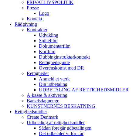
PRIVATLIVSPOLITIK
Presse
Logo
Kontakt
Rådgivning
Kontrakter
Udvikling
Spillefilm
Dokumentarfilm
Kortfilm
Dubbinginstruktørkontrakt
Rettighedsguide
Overenskomst med DR
Rettigheder
Anmeld et værk
Din udbetaling
UDBETALING AF RETTIGHEDSMIDLER
A-kasse & aktivering
Barselsdagpenge
KUNSTNERNES BESKATNING
Rettighedsmidler
Create Denmark
Udbetaling af rettighedsmidler
Sådan foregår udbetalingen
Det udbetaler vi for i år