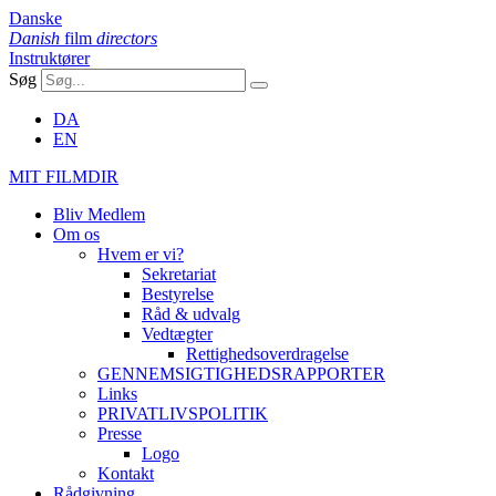
Danske
Danish
film
directors
Instruktører
Søg
DA
EN
MIT FILMDIR
Bliv Medlem
Om os
Hvem er vi?
Sekretariat
Bestyrelse
Råd & udvalg
Vedtægter
Rettighedsoverdragelse
GENNEMSIGTIGHEDSRAPPORTER
Links
PRIVATLIVSPOLITIK
Presse
Logo
Kontakt
Rådgivning