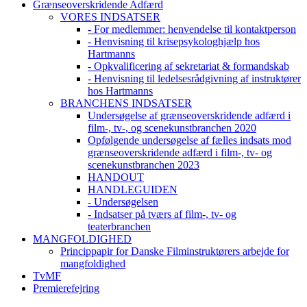
Grænseoverskridende Adfærd
VORES INDSATSER
- For medlemmer: henvendelse til kontaktperson
- Henvisning til krisepsykologhjælp hos
Hartmanns
- Opkvalificering af sekretariat & formandskab
- Henvisning til ledelsesrådgivning af instruktører
hos Hartmanns
BRANCHENS INDSATSER
Undersøgelse af grænseoverskridende adfærd i
film-, tv-, og scenekunstbranchen 2020
Opfølgende undersøgelse af fælles indsats mod
grænseoverskridende adfærd i film-, tv- og
scenekunstbranchen 2023
HANDOUT
HANDLEGUIDEN
- Undersøgelsen
- Indsatser på tværs af film-, tv- og
teaterbranchen
MANGFOLDIGHED
Princippapir for Danske Filminstruktørers arbejde for
mangfoldighed
TvMF
Premierefejring