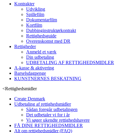
Kontrakter
Udvikling
Spillefilm
Dokumentarfilm
Kortfilm
Dubbinginstruktørkontrakt
Rettighedsguide
Overenskomst med DR
Rettigheder
Anmeld et værk
Din udbetaling
UDBETALING AF RETTIGHEDSMIDLER
A-kasse & aktivering
Barselsdagpenge
KUNSTNERNES BESKATNING
<
Rettighedsmidler
Create Denmark
Udbetaling af rettighedsmidler
Sådan foregår udbetalingen
Det udbetaler vi for i år
Vi søger ukendte rettighedshavere
FÅ DINE RETTIGHEDSMIDLER
Alt om rettighedsmidler (FAQ)