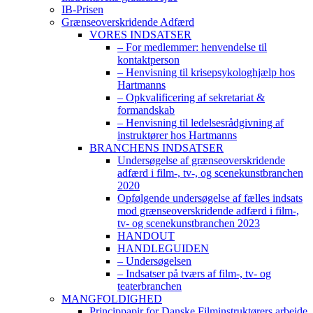
IB-Prisen
Grænseoverskridende Adfærd
VORES INDSATSER
– For medlemmer: henvendelse til
kontaktperson
– Henvisning til krisepsykologhjælp hos
Hartmanns
– Opkvalificering af sekretariat &
formandskab
– Henvisning til ledelsesrådgivning af
instruktører hos Hartmanns
BRANCHENS INDSATSER
Undersøgelse af grænseoverskridende
adfærd i film-, tv-, og scenekunstbranchen
2020
Opfølgende undersøgelse af fælles indsats
mod grænseoverskridende adfærd i film-,
tv- og scenekunstbranchen 2023
HANDOUT
HANDLEGUIDEN
– Undersøgelsen
– Indsatser på tværs af film-, tv- og
teaterbranchen
MANGFOLDIGHED
Princippapir for Danske Filminstruktørers arbejde