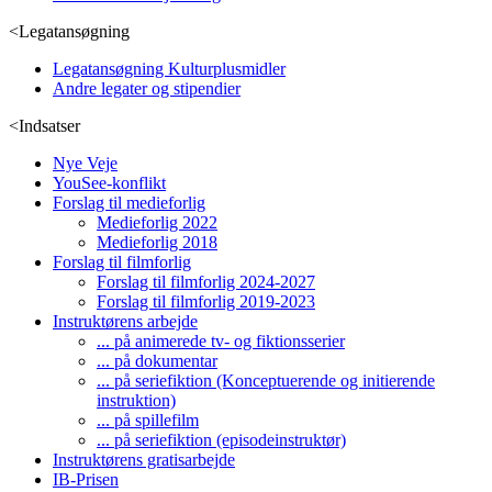
<
Legatansøgning
Legatansøgning Kulturplusmidler
Andre legater og stipendier
<
Indsatser
Nye Veje
YouSee-konflikt
Forslag til medieforlig
Medieforlig 2022
Medieforlig 2018
Forslag til filmforlig
Forslag til filmforlig 2024-2027
Forslag til filmforlig 2019-2023
Instruktørens arbejde
... på animerede tv- og fiktionsserier
... på dokumentar
... på seriefiktion (Konceptuerende og initierende
instruktion)
... på spillefilm
... på seriefiktion (episodeinstruktør)
Instruktørens gratisarbejde
IB-Prisen