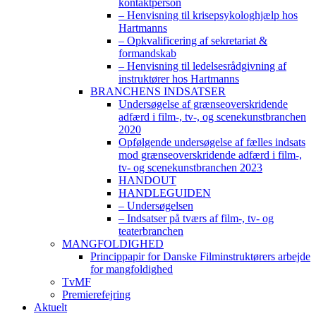
kontaktperson
– Henvisning til krisepsykologhjælp hos
Hartmanns
– Opkvalificering af sekretariat &
formandskab
– Henvisning til ledelsesrådgivning af
instruktører hos Hartmanns
BRANCHENS INDSATSER
Undersøgelse af grænseoverskridende
adfærd i film-, tv-, og scenekunstbranchen
2020
Opfølgende undersøgelse af fælles indsats
mod grænseoverskridende adfærd i film-,
tv- og scenekunstbranchen 2023
HANDOUT
HANDLEGUIDEN
– Undersøgelsen
– Indsatser på tværs af film-, tv- og
teaterbranchen
MANGFOLDIGHED
Princippapir for Danske Filminstruktørers arbejde
for mangfoldighed
TvMF
Premierefejring
Aktuelt