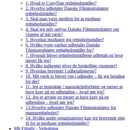
1. Hvad er CopyDan rettighedsmidler?
2. Hvorfor udbetaler Danske Filminstruktører
rettighedsmidler?
3. Skal man være medlem for at modtage
rettighedsmidler?
4. Skal jeg selv oplyse Danske Filminstruktører om
visning af mit værk?
5. Hvordan modtager jeg rettighedsmidler?
6. Hvilke typer værker udbetaler Danske
Filminstruktører rettighedsmidler for?
7. Hvornår bliver rettighedsmidlerne udbetalt og hvor
meget får jeg?
8. Hvilke indtægter giver de forskellige visninger?
9. Hvordan beregner I udbetalingerne?
10. Mit værk er blevet vist i udlandet – får jeg betaling
for det?
11. Jeg er instruktør / manuskriptforfatter og mener at
have krav på en udbetaling – hvad gør jeg?
12. Jeg er arving og mener at have krav på en
udbetaling – hvad gør jeg?
13.Hvorfor udbetaler Danske Filminstruktører for
manusrettigheder?
14. Hvilke andre organisationer kan jeg henvende mig
til for at modtage rettighedsmidler?
Mit Filmdir - Vejledning