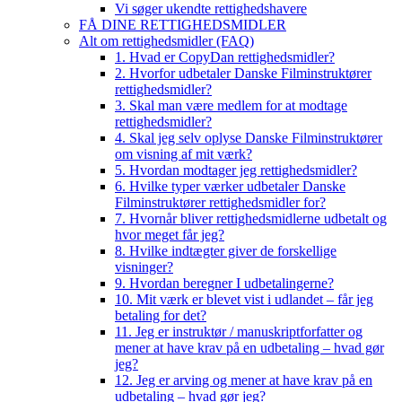
Vi søger ukendte rettighedshavere
FÅ DINE RETTIGHEDSMIDLER
Alt om rettighedsmidler (FAQ)
1. Hvad er CopyDan rettighedsmidler?
2. Hvorfor udbetaler Danske Filminstruktører
rettighedsmidler?
3. Skal man være medlem for at modtage
rettighedsmidler?
4. Skal jeg selv oplyse Danske Filminstruktører
om visning af mit værk?
5. Hvordan modtager jeg rettighedsmidler?
6. Hvilke typer værker udbetaler Danske
Filminstruktører rettighedsmidler for?
7. Hvornår bliver rettighedsmidlerne udbetalt og
hvor meget får jeg?
8. Hvilke indtægter giver de forskellige
visninger?
9. Hvordan beregner I udbetalingerne?
10. Mit værk er blevet vist i udlandet – får jeg
betaling for det?
11. Jeg er instruktør / manuskriptforfatter og
mener at have krav på en udbetaling – hvad gør
jeg?
12. Jeg er arving og mener at have krav på en
udbetaling – hvad gør jeg?