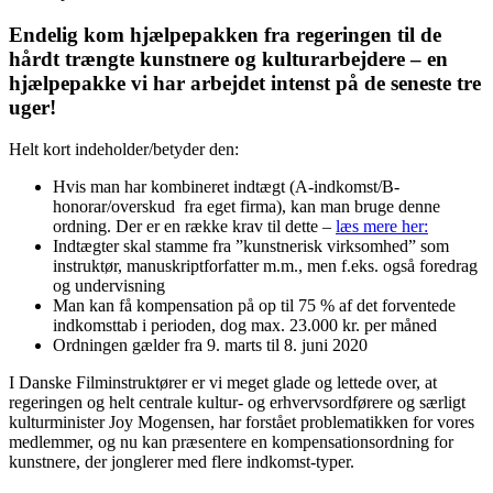
Endelig kom hjælpepakken fra regeringen til de
hårdt trængte kunstnere og kulturarbejdere – en
hjælpepakke vi har arbejdet intenst på de seneste tre
uger!
Helt kort indeholder/betyder den:
Hvis man har kombineret indtægt (A-indkomst/B-
honorar/overskud fra eget firma), kan man bruge denne
ordning. Der er en række krav til dette –
læs mere her:
Indtægter skal stamme fra ”kunstnerisk virksomhed” som
instruktør, manuskriptforfatter m.m., men f.eks. også foredrag
og undervisning
Man kan få kompensation på op til 75 % af det forventede
indkomsttab i perioden, dog max. 23.000 kr. per måned
Ordningen gælder fra 9. marts til 8. juni 2020
I Danske Filminstruktører er vi meget glade og lettede over, at
regeringen og helt centrale kultur- og erhvervsordførere og særligt
kulturminister Joy Mogensen, har forstået problematikken for vores
medlemmer, og nu kan præsentere en kompensationsordning for
kunstnere, der jonglerer med flere indkomst-typer.