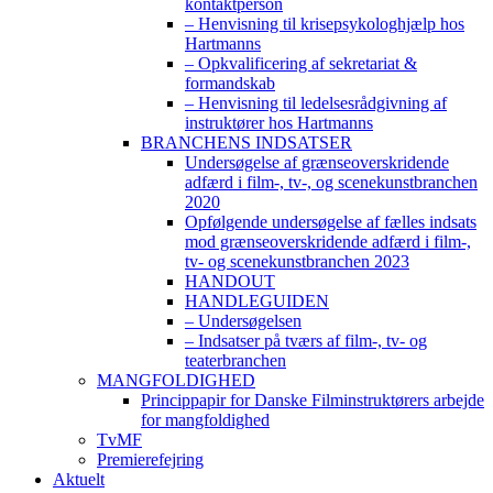
kontaktperson
– Henvisning til krisepsykologhjælp hos
Hartmanns
– Opkvalificering af sekretariat &
formandskab
– Henvisning til ledelsesrådgivning af
instruktører hos Hartmanns
BRANCHENS INDSATSER
Undersøgelse af grænseoverskridende
adfærd i film-, tv-, og scenekunstbranchen
2020
Opfølgende undersøgelse af fælles indsats
mod grænseoverskridende adfærd i film-,
tv- og scenekunstbranchen 2023
HANDOUT
HANDLEGUIDEN
– Undersøgelsen
– Indsatser på tværs af film-, tv- og
teaterbranchen
MANGFOLDIGHED
Princippapir for Danske Filminstruktørers arbejde
for mangfoldighed
TvMF
Premierefejring
Aktuelt