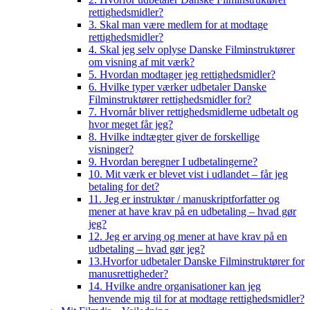
rettighedsmidler?
3. Skal man være medlem for at modtage
rettighedsmidler?
4. Skal jeg selv oplyse Danske Filminstruktører
om visning af mit værk?
5. Hvordan modtager jeg rettighedsmidler?
6. Hvilke typer værker udbetaler Danske
Filminstruktører rettighedsmidler for?
7. Hvornår bliver rettighedsmidlerne udbetalt og
hvor meget får jeg?
8. Hvilke indtægter giver de forskellige
visninger?
9. Hvordan beregner I udbetalingerne?
10. Mit værk er blevet vist i udlandet – får jeg
betaling for det?
11. Jeg er instruktør / manuskriptforfatter og
mener at have krav på en udbetaling – hvad gør
jeg?
12. Jeg er arving og mener at have krav på en
udbetaling – hvad gør jeg?
13.Hvorfor udbetaler Danske Filminstruktører for
manusrettigheder?
14. Hvilke andre organisationer kan jeg
henvende mig til for at modtage rettighedsmidler?