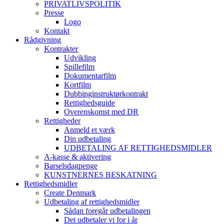
PRIVATLIVSPOLITIK
Presse
Logo
Kontakt
Rådgivning
Kontrakter
Udvikling
Spillefilm
Dokumentarfilm
Kortfilm
Dubbinginstruktørkontrakt
Rettighedsguide
Overenskomst med DR
Rettigheder
Anmeld et værk
Din udbetaling
UDBETALING AF RETTIGHEDSMIDLER
A-kasse & aktivering
Barselsdagpenge
KUNSTNERNES BESKATNING
Rettighedsmidler
Create Denmark
Udbetaling af rettighedsmidler
Sådan foregår udbetalingen
Det udbetaler vi for i år