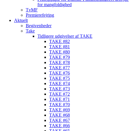
for mangfoldighed
TvMF
Premierefejring
Aktuelt
Begivenheder
Take
Tidligere udgivelser af TAKE
TAKE #82
TAKE #81
TAKE #80
TAKE #79
TAKE #78
TAKE #77
TAKE #76
TAKE #75
TAKE #74
TAKE #73
TAKE #72
TAKE #71
TAKE #70
TAKE #69
TAKE #68
TAKE #67
TAKE #66
TAKE #65