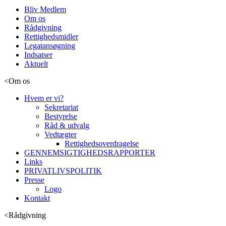
Bliv Medlem
Om os
Rådgivning
Rettighedsmidler
Legatansøgning
Indsatser
Aktuelt
<
Om os
Hvem er vi?
Sekretariat
Bestyrelse
Råd & udvalg
Vedtægter
Rettighedsoverdragelse
GENNEMSIGTIGHEDSRAPPORTER
Links
PRIVATLIVSPOLITIK
Presse
Logo
Kontakt
<
Rådgivning