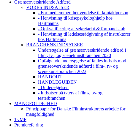
Grænseoverskridende Adfærd
VORES INDSATSER
- For medlemmer: henvendelse til kontaktperson
- Henvisning til krisepsykologhjælp hos
Hartmanns
- Opkvalificering af sekretariat & formandskab
- Henvisning til ledelsesrådgivning af instruktører
hos Hartmanns
BRANCHENS INDSATSER
Undersøgelse af grænseoverskridende adfærd i
film-, tv-, og scenekunstbranchen 2020
Opfølgende undersøgelse af fælles indsats mod
grænseoverskridende adfærd i film-, tv- og
scenekunstbranchen 2023
HANDOUT
HANDLEGUIDEN
- Undersøgelsen
- Indsatser på tværs af film-, tv- og
teaterbranchen
MANGFOLDIGHED
Princippapir for Danske Filminstruktørers arbejde for
mangfoldighed
TvMF
Premierefejring