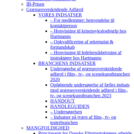
IB-Prisen
Grænseoverskridende Adfærd
VORES INDSATSER
– For medlemmer: henvendelse til
kontaktperson
– Henvisning til krisepsykologhjælp hos
Hartmanns
– Opkvalificering af sekretariat &
formandskab
– Henvisning til ledelsesrådgivning af
instruktører hos Hartmanns
BRANCHENS INDSATSER
Undersøgelse af grænseoverskridende
adfærd i film-, tv-, og scenekunstbranchen
2020
Opfølgende undersøgelse af fælles indsats
mod grænseoverskridende adfærd i film-,
tv- og scenekunstbranchen 2023
HANDOUT
HANDLEGUIDEN
– Undersøgelsen
– Indsatser på tværs af film-, tv- og
teaterbranchen
MANGFOLDIGHED
Princippapir for Danske Filminstruktørers arbejde