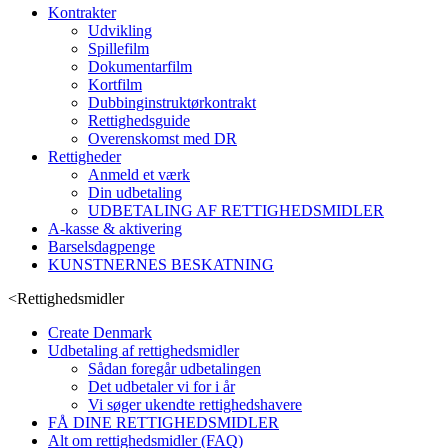
Kontrakter
Udvikling
Spillefilm
Dokumentarfilm
Kortfilm
Dubbinginstruktørkontrakt
Rettighedsguide
Overenskomst med DR
Rettigheder
Anmeld et værk
Din udbetaling
UDBETALING AF RETTIGHEDSMIDLER
A-kasse & aktivering
Barselsdagpenge
KUNSTNERNES BESKATNING
<
Rettighedsmidler
Create Denmark
Udbetaling af rettighedsmidler
Sådan foregår udbetalingen
Det udbetaler vi for i år
Vi søger ukendte rettighedshavere
FÅ DINE RETTIGHEDSMIDLER
Alt om rettighedsmidler (FAQ)