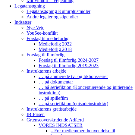
Mit Filmdir – Vejledning
Legatansøgning
Legatansøgning Kulturplusmidler
Andre legater og stipendier
Indsatser
Nye Veje
YouSee-konflikt
Forslag til medieforlig
Medieforlig 2022
Medieforlig 2018
Forslag til filmforlig
Forslag til filmforlig 2024-2027
Forslag til filmforlig 2019-2023
Instruktørens arbejde
… på animerede tv- og fiktionsserier
… på dokumentar
… på seriefiktion (Konceptuerende og initierende
instruktion)
… på spillefilm
… på seriefiktion (episodeinstruktør)
Instruktørens gratisarbejde
IB-Prisen
Grænseoverskridende Adfærd
VORES INDSATSER
– For medlemmer: henvendelse til