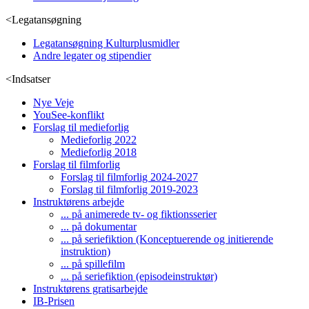
<
Legatansøgning
Legatansøgning Kulturplusmidler
Andre legater og stipendier
<
Indsatser
Nye Veje
YouSee-konflikt
Forslag til medieforlig
Medieforlig 2022
Medieforlig 2018
Forslag til filmforlig
Forslag til filmforlig 2024-2027
Forslag til filmforlig 2019-2023
Instruktørens arbejde
... på animerede tv- og fiktionsserier
... på dokumentar
... på seriefiktion (Konceptuerende og initierende
instruktion)
... på spillefilm
... på seriefiktion (episodeinstruktør)
Instruktørens gratisarbejde
IB-Prisen