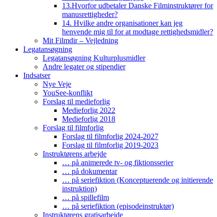
13.Hvorfor udbetaler Danske Filminstruktører for
manusrettigheder?
14. Hvilke andre organisationer kan jeg
henvende mig til for at modtage rettighedsmidler?
Mit Filmdir – Vejledning
Legatansøgning
Legatansøgning Kulturplusmidler
Andre legater og stipendier
Indsatser
Nye Veje
YouSee-konflikt
Forslag til medieforlig
Medieforlig 2022
Medieforlig 2018
Forslag til filmforlig
Forslag til filmforlig 2024-2027
Forslag til filmforlig 2019-2023
Instruktørens arbejde
… på animerede tv- og fiktionsserier
… på dokumentar
… på seriefiktion (Konceptuerende og initierende
instruktion)
… på spillefilm
… på seriefiktion (episodeinstruktør)
Instruktørens gratisarbejde