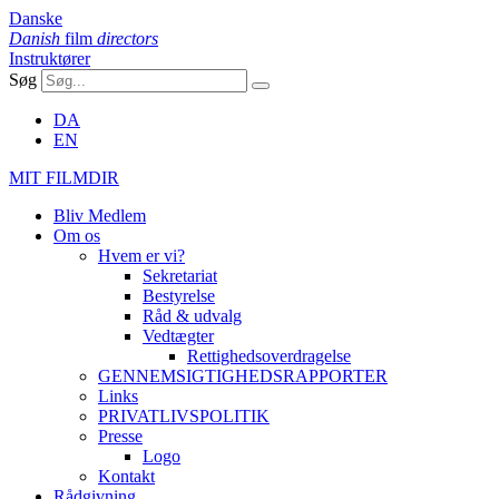
Danske
Danish
film
directors
Instruktører
Søg
DA
EN
MIT FILMDIR
Bliv Medlem
Om os
Hvem er vi?
Sekretariat
Bestyrelse
Råd & udvalg
Vedtægter
Rettighedsoverdragelse
GENNEMSIGTIGHEDSRAPPORTER
Links
PRIVATLIVSPOLITIK
Presse
Logo
Kontakt
Rådgivning