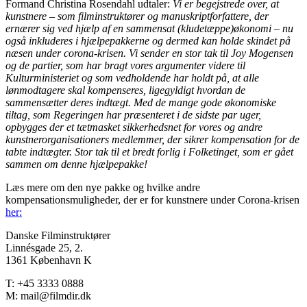
Formand Christina Rosendahl udtaler:
Vi er begejstrede over, at
kunstnere – som filminstruktører og manuskriptforfattere, der
ernærer sig ved hjælp af en sammensat (kludetæppe)økonomi – nu
også inkluderes i hjælpepakkerne og dermed kan holde skindet på
næsen under corona-krisen. Vi sender en stor tak til Joy Mogensen
og de partier, som har bragt vores argumenter videre til
Kulturministeriet og som vedholdende har holdt på, at alle
lønmodtagere skal kompenseres, ligegyldigt hvordan de
sammensætter deres indtægt. Med de mange gode økonomiske
tiltag, som Regeringen har præsenteret i de sidste par uger,
opbygges der et tætmasket sikkerhedsnet for vores og andre
kunstnerorganisationers medlemmer, der sikrer kompensation for de
tabte indtægter. Stor tak til et bredt forlig i Folketinget, som er gået
sammen om denne hjælpepakke!
Læs mere om den nye pakke og hvilke andre
kompensationsmuligheder, der er for kunstnere under Corona-krisen
her:
Danske Filminstruktører
Linnésgade 25, 2.
1361 København K
T: +45 3333 0888
M: mail@filmdir.dk