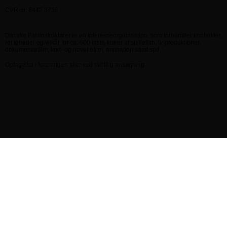
CVR-nr. 8442 3718
Danske Filminstruktører er en interesseorganisation, som forhandler kontrakter,
rettigheder og vilkår for ca. 600 instruktører af spillefilm, tv-produktioner,
dokumentarfilm, kort- og novellefilm, animation samt spil.
Optagelse i foreningen sker ved skriftlig ansøgning.