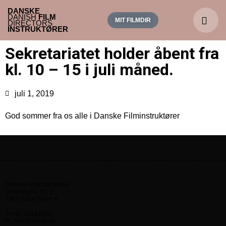
DANSKE
DANISH
FILM
MIT FILMDIR
DIRECTORS
INSTRUKTØRER
Sekretariatet holder åbent fra
kl. 10 – 15 i juli måned.
juli 1, 2019
God sommer fra os alle i Danske Filminstruktører
Danske Filminstruktører
Linnésgade 25, 2.
1361 København K
T: +45 3333 0888
M: mail@filmdir.dk