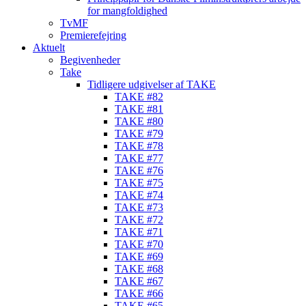
for mangfoldighed
TvMF
Premierefejring
Aktuelt
Begivenheder
Take
Tidligere udgivelser af TAKE
TAKE #82
TAKE #81
TAKE #80
TAKE #79
TAKE #78
TAKE #77
TAKE #76
TAKE #75
TAKE #74
TAKE #73
TAKE #72
TAKE #71
TAKE #70
TAKE #69
TAKE #68
TAKE #67
TAKE #66
TAKE #65