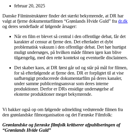
februar 20, 2025
Danske Filminstruktører finder det stærkt bekymrende, at DR har
valgt at fjerne dokumentarfilmen “Grønlands Hvide Guld” fra
dr.dk
og deres sendeflade af følgende årsager:
Når en film er blevet så central i den offentlige debat, får det
karakter af censur at fjerne den. Det efterlader et dybt
problematisk vakuum i den offentlige debat. Det bør hurtigst
muligt undersøges, på hvilken måde filmen igen kan blive
tilgængelig, med den rette kontekst og eventuelle disclaimers.
Det skaber kaos, at DR først går ud og står på mål for filmen,
for så efterfølgende at fjerne den. DR er forpligtet til at vise
uafhængigt producerede dokumentarfilm på deres kanaler,
under samme publiceringsansvar som deres interne
produktioner. Derfor er DRs ensidige undersøgelse af
eksterne produktioner meget bekymrende.
Vi bakker også op om følgende udmelding vedrørende filmen fra
den grønlandske filmorganisation
og det Færøske Filmfolk:
Grønlandske og færøske filmfolk kritiserer afpubliseringen af
“Grønlands Hvide Guld”