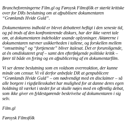
Brancheforeningerne Film.gl og Føroysk Filmsfólk er stærkt kritiske
over for DRs beslutning om at afpublisere dokumentaren
“Grønlands Hvide Guld”.
Dokumentarens indhold er blevet debatteret heftigt i den seneste tid,
og på trods af den konfronterende diskurs, har der ikke været tale
om, at dokumentaren indeholder usande oplysninger. Aktørerne i
dokumentaren nævner usikkerheden i tallene, og forskellen mellem
“omsætning” og “fortjeneste” bliver italesat. Det er foruroligende,
at én omdiskuteret graf – samt den efterfølgende politiske kritik –
fører til både en fyring og en afpublicering af en dokumentarfilm.
Vi ser denne beslutning som en voldsom overreaktion, der kunne
minde om censur. Vi vil derfor anbefale DR at genpublicere
“Grønlands Hvide Guld” – om nødvendigt med en disclaimer – så
alle borgere i rigsfællesskabet har mulighed for at danne deres egen
holdning til værket i stedet for at skulle nøjes med en offentlig debat,
som ikke giver en fyldestgørende beskrivelse af dokumentaren i sig
selv.
Film.gl
Føroysk Filmsfólk