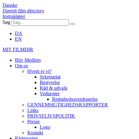
Danske
Danish
film
directors
Instruktører
Søg
DA
EN
MIT FILMDIR
Bliv Medlem
Om os
Hvem er vi?
Sekretariat
Bestyrelse
Råd & udvalg
Vedtægter
Rettighedsoverdragelse
GENNEMSIGTIGHEDSRAPPORTER
Links
PRIVATLIVSPOLITIK
Presse
Logo
Kontakt
Rådgivning