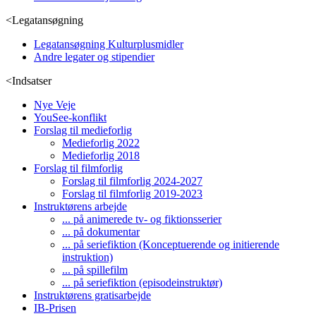
<
Legatansøgning
Legatansøgning Kulturplusmidler
Andre legater og stipendier
<
Indsatser
Nye Veje
YouSee-konflikt
Forslag til medieforlig
Medieforlig 2022
Medieforlig 2018
Forslag til filmforlig
Forslag til filmforlig 2024-2027
Forslag til filmforlig 2019-2023
Instruktørens arbejde
... på animerede tv- og fiktionsserier
... på dokumentar
... på seriefiktion (Konceptuerende og initierende
instruktion)
... på spillefilm
... på seriefiktion (episodeinstruktør)
Instruktørens gratisarbejde
IB-Prisen