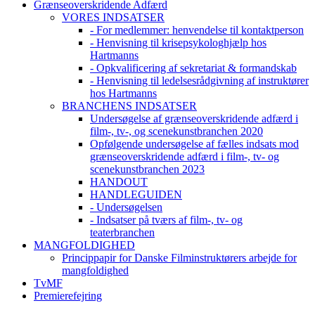
Grænseoverskridende Adfærd
VORES INDSATSER
- For medlemmer: henvendelse til kontaktperson
- Henvisning til krisepsykologhjælp hos
Hartmanns
- Opkvalificering af sekretariat & formandskab
- Henvisning til ledelsesrådgivning af instruktører
hos Hartmanns
BRANCHENS INDSATSER
Undersøgelse af grænseoverskridende adfærd i
film-, tv-, og scenekunstbranchen 2020
Opfølgende undersøgelse af fælles indsats mod
grænseoverskridende adfærd i film-, tv- og
scenekunstbranchen 2023
HANDOUT
HANDLEGUIDEN
- Undersøgelsen
- Indsatser på tværs af film-, tv- og
teaterbranchen
MANGFOLDIGHED
Princippapir for Danske Filminstruktørers arbejde for
mangfoldighed
TvMF
Premierefejring