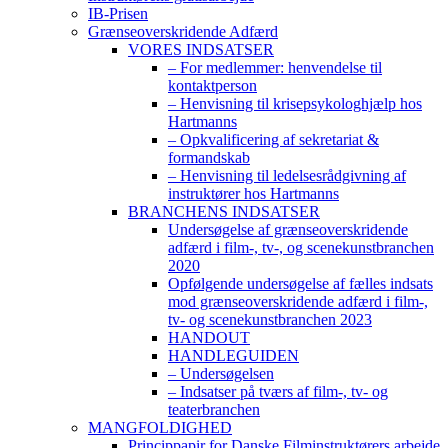
IB-Prisen
Grænseoverskridende Adfærd
VORES INDSATSER
– For medlemmer: henvendelse til
kontaktperson
– Henvisning til krisepsykologhjælp hos
Hartmanns
– Opkvalificering af sekretariat &
formandskab
– Henvisning til ledelsesrådgivning af
instruktører hos Hartmanns
BRANCHENS INDSATSER
Undersøgelse af grænseoverskridende
adfærd i film-, tv-, og scenekunstbranchen
2020
Opfølgende undersøgelse af fælles indsats
mod grænseoverskridende adfærd i film-,
tv- og scenekunstbranchen 2023
HANDOUT
HANDLEGUIDEN
– Undersøgelsen
– Indsatser på tværs af film-, tv- og
teaterbranchen
MANGFOLDIGHED
Princippapir for Danske Filminstruktørers arbejde