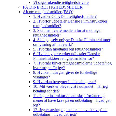
Vi søger ukendte rettighedshavere
FÅ DINE RETTIGHEDSMIDLER
Alt om rettighedsmidler (FAQ)
1. Hvad er CopyDan rettighedsmidler?
2. Hvorfor udbetaler Danske Filminstruktører
rettighedsmidler?
3. Skal man være medlem for at modtage
rettighedsmidler?
4. Skal jeg selv oplyse Danske Filminstruktører
om visning af mit værk?
5. Hvordan modtager jeg rettighedsmidler?
6. Hvilke typer værker udbetaler Danske
Filminstruktører rettighedsmidler for?
7. Hvornår bliver rettighedsmidlerne udbetalt og
hvor meget får jeg?
8. Hvilke indtægter giver de forskellige
visninger?
9. Hvordan beregner I udbetalingerne?
10. Mit værk er blevet vist i udlandet – får jeg
betaling for det?
11. Jeg er instruktør / manuskriptforfatter og
mener at have krav på en udbetaling – hvad gør
jeg?
12. Jeg er arving og mener at have krav på en
udbetaling – hvad gør jeg?