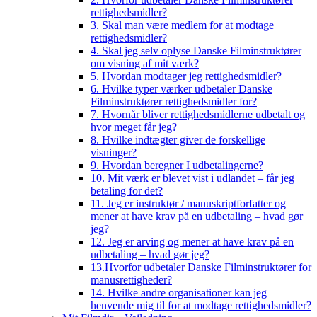
rettighedsmidler?
3. Skal man være medlem for at modtage
rettighedsmidler?
4. Skal jeg selv oplyse Danske Filminstruktører
om visning af mit værk?
5. Hvordan modtager jeg rettighedsmidler?
6. Hvilke typer værker udbetaler Danske
Filminstruktører rettighedsmidler for?
7. Hvornår bliver rettighedsmidlerne udbetalt og
hvor meget får jeg?
8. Hvilke indtægter giver de forskellige
visninger?
9. Hvordan beregner I udbetalingerne?
10. Mit værk er blevet vist i udlandet – får jeg
betaling for det?
11. Jeg er instruktør / manuskriptforfatter og
mener at have krav på en udbetaling – hvad gør
jeg?
12. Jeg er arving og mener at have krav på en
udbetaling – hvad gør jeg?
13.Hvorfor udbetaler Danske Filminstruktører for
manusrettigheder?
14. Hvilke andre organisationer kan jeg
henvende mig til for at modtage rettighedsmidler?