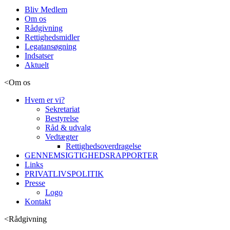
Bliv Medlem
Om os
Rådgivning
Rettighedsmidler
Legatansøgning
Indsatser
Aktuelt
<
Om os
Hvem er vi?
Sekretariat
Bestyrelse
Råd & udvalg
Vedtægter
Rettighedsoverdragelse
GENNEMSIGTIGHEDSRAPPORTER
Links
PRIVATLIVSPOLITIK
Presse
Logo
Kontakt
<
Rådgivning