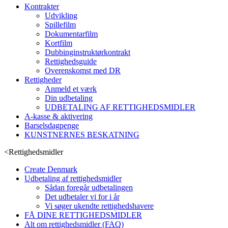
Kontrakter
Udvikling
Spillefilm
Dokumentarfilm
Kortfilm
Dubbinginstruktørkontrakt
Rettighedsguide
Overenskomst med DR
Rettigheder
Anmeld et værk
Din udbetaling
UDBETALING AF RETTIGHEDSMIDLER
A-kasse & aktivering
Barselsdagpenge
KUNSTNERNES BESKATNING
<
Rettighedsmidler
Create Denmark
Udbetaling af rettighedsmidler
Sådan foregår udbetalingen
Det udbetaler vi for i år
Vi søger ukendte rettighedshavere
FÅ DINE RETTIGHEDSMIDLER
Alt om rettighedsmidler (FAQ)