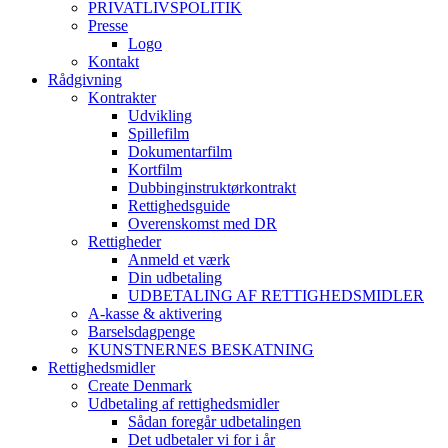
PRIVATLIVSPOLITIK
Presse
Logo
Kontakt
Rådgivning
Kontrakter
Udvikling
Spillefilm
Dokumentarfilm
Kortfilm
Dubbinginstruktørkontrakt
Rettighedsguide
Overenskomst med DR
Rettigheder
Anmeld et værk
Din udbetaling
UDBETALING AF RETTIGHEDSMIDLER
A-kasse & aktivering
Barselsdagpenge
KUNSTNERNES BESKATNING
Rettighedsmidler
Create Denmark
Udbetaling af rettighedsmidler
Sådan foregår udbetalingen
Det udbetaler vi for i år