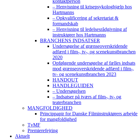
kontaktperson
– Henvisning til krisepsykologhjælp hos
Hartmanns
– Opkvalificering af sekretariat &
formandskab
– Henvisning til ledelsesrådgivning af
instruktører hos Hartmanns
BRANCHENS INDSATSER
Undersøgelse af grænseoverskridende
adfærd i film-, tv-, og scenekunstbranchen
2020
Opfølgende undersøgelse af fælles indsats
mod grænseoverskridende adfærd i film-,
tv- og scenekunstbranchen 2023
HANDOUT
HANDLEGUIDEN
– Undersøgelsen
– Indsatser på tværs af film-, tv- og
teaterbranchen
MANGFOLDIGHED
Princippapir for Danske Filminstruktørers arbejde
for mangfoldighed
TvMF
Premierefejring
Aktuelt