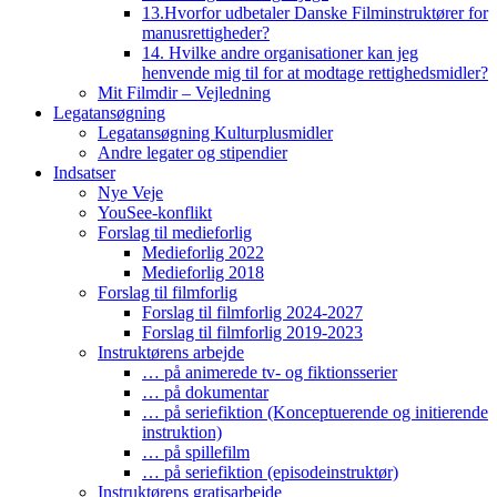
13.Hvorfor udbetaler Danske Filminstruktører for
manusrettigheder?
14. Hvilke andre organisationer kan jeg
henvende mig til for at modtage rettighedsmidler?
Mit Filmdir – Vejledning
Legatansøgning
Legatansøgning Kulturplusmidler
Andre legater og stipendier
Indsatser
Nye Veje
YouSee-konflikt
Forslag til medieforlig
Medieforlig 2022
Medieforlig 2018
Forslag til filmforlig
Forslag til filmforlig 2024-2027
Forslag til filmforlig 2019-2023
Instruktørens arbejde
… på animerede tv- og fiktionsserier
… på dokumentar
… på seriefiktion (Konceptuerende og initierende
instruktion)
… på spillefilm
… på seriefiktion (episodeinstruktør)
Instruktørens gratisarbejde