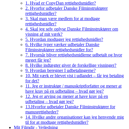
1. Hvad er CopyDan rettighedsmidler?
2. Hvorfor udbetaler Danske Filminstruktører
rettighedsmidler?
3. Skal man være medlem for at modtage
rettighedsmidler?
4. Skal jeg selv oplyse Danske Filminstruktører om
visning af mit værk?
5. Hvordan modtager jeg rettighedsmidler?
6. Hvilke typer værker udbetaler Danske
Filminstruktører rettighedsmidler for?
7. Hvornår bliver rettighedsmidlerne udbetalt og hvor
meget får jeg?
8. Hvilke indtægter giver de forskellige visninger?
9. Hvordan beregner I udbetalingerne?
10. Mit værk er blevet vist i udlandet – får jeg betaling
for det?
11. Jeg er instruktør / manuskriptforfatter og mener at
have krav på en udbetaling – hvad gør jeg?
12. Jeg er arving og mener at have krav på en
udbetaling – hvad gør jeg?
13.Hvorfor udbetaler Danske Filminstruktører for
manusrettigheder?
14. Hvilke andre organisationer kan jeg henvende mig
til for at modtage rettighedsmidler?
Mit Filmdir - Vejledning