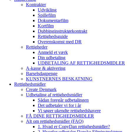
Kontrakter
Udvikling
Spillefilm
Dokumentarfilm
Kortfilm
Dubbinginstruktørkontrakt
Rettighedsguide
Overenskomst med DR
Rettigheder
Anmeld et værk
Din udbetaling
UDBETALING AF RETTIGHEDSMIDLER
A-kasse & aktivering
Barselsdagpenge
KUNSTNERNES BESKATNING
Rettighedsmidler
Create Denmark
Udbetaling af rettighedsmidler
Sådan foregår udbetalingen
Det udbetaler vi for i år
Vi søger ukendte rettighedshavere
FÅ DINE RETTIGHEDSMIDLER
Alt om rettighedsmidler (FAQ)
1. Hvad er CopyDan rettighedsmidler?
2. Hvorfor udbetaler Danske Filminstruktører