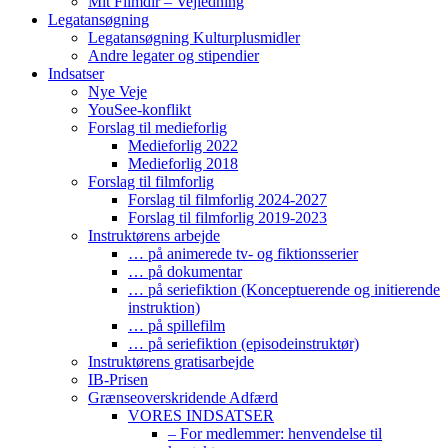
Mit Filmdir – Vejledning
Legatansøgning
Legatansøgning Kulturplusmidler
Andre legater og stipendier
Indsatser
Nye Veje
YouSee-konflikt
Forslag til medieforlig
Medieforlig 2022
Medieforlig 2018
Forslag til filmforlig
Forslag til filmforlig 2024-2027
Forslag til filmforlig 2019-2023
Instruktørens arbejde
… på animerede tv- og fiktionsserier
… på dokumentar
… på seriefiktion (Konceptuerende og initierende
instruktion)
… på spillefilm
… på seriefiktion (episodeinstruktør)
Instruktørens gratisarbejde
IB-Prisen
Grænseoverskridende Adfærd
VORES INDSATSER
– For medlemmer: henvendelse til