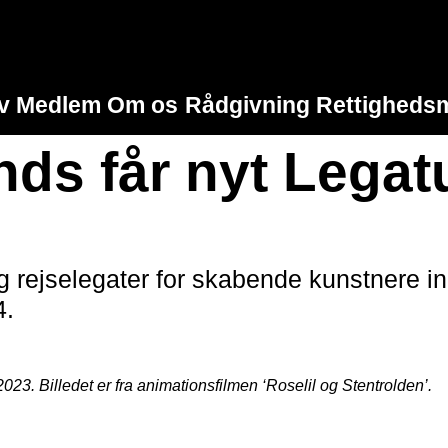
iv Medlem
Om os
Rådgivning
Rettighedsm
ds får nyt Legat
 rejselegater for skabende kunstnere ind
4.
23. Billedet er fra animationsfilmen ‘Roselil og Stentrolden’.