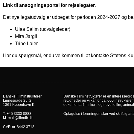
Link til ansøgningsportal for rejselegater.
Det nye legatudvalg er udpeget for perioden 2024-2027 og bes
Ulaa Salim (udvalgsleder)
Mira Jargil
Trine Laier
Har du spørgsmål, er du velkommen til at kontakte Statens 
Danske Filminstruktører
Danske Filminstruktører er en interesseorga
Linnésgade 25, 2.
rettigheder og vilkår for ca. 600 instruktører 
1361 København K
dokumentarfilm, kort- og novellefilm, animat
T: +45 3333 0888
Optagelse i foreningen sker ved skriftlig an
M: mail@filmdir.dk
CVR-nr. 8442 3718