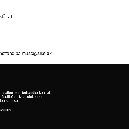
tår af:
Kunstfond på musc@slks.dk
nisation, som forhandler kontrakter,
af spillefilm, tv-produktioner,
ion samt spil.
søgning.