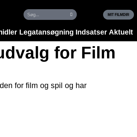
DA
EN
MIT FILMDIR
idler
Legatansøgning
Indsatser
Aktuelt
udvalg for Film
en for film og spil og har